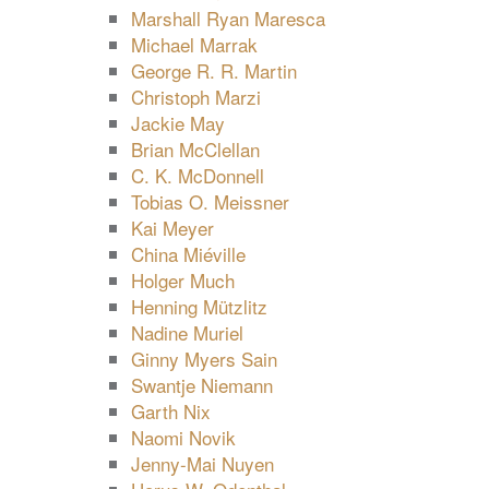
Marshall Ryan Maresca
Michael Marrak
George R. R. Martin
Christoph Marzi
Jackie May
Brian McClellan
C. K. McDonnell
Tobias O. Meissner
Kai Meyer
China Miéville
Holger Much
Henning Mützlitz
Nadine Muriel
Ginny Myers Sain
Swantje Niemann
Garth Nix
Naomi Novik
Jenny-Mai Nuyen