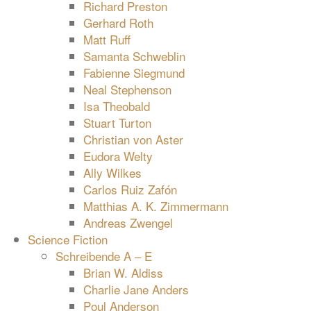
Richard Preston
Gerhard Roth
Matt Ruff
Samanta Schweblin
Fabienne Siegmund
Neal Stephenson
Isa Theobald
Stuart Turton
Christian von Aster
Eudora Welty
Ally Wilkes
Carlos Ruiz Zafón
Matthias A. K. Zimmermann
Andreas Zwengel
Science Fiction
Schreibende A – E
Brian W. Aldiss
Charlie Jane Anders
Poul Anderson