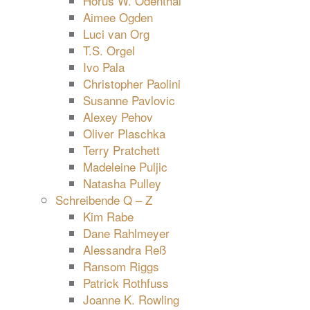
Horus W. Odenthal
Aimee Ogden
Luci van Org
T.S. Orgel
Ivo Pala
Christopher Paolini
Susanne Pavlovic
Alexey Pehov
Oliver Plaschka
Terry Pratchett
Madeleine Puljic
Natasha Pulley
Schreibende Q – Z
Kim Rabe
Dane Rahlmeyer
Alessandra Reß
Ransom Riggs
Patrick Rothfuss
Joanne K. Rowling