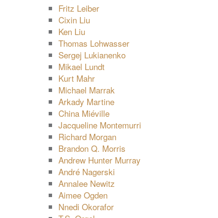
Fritz Leiber
Cixin Liu
Ken Liu
Thomas Lohwasser
Sergej Lukianenko
Mikael Lundt
Kurt Mahr
Michael Marrak
Arkady Martine
China Miéville
Jacqueline Montemurri
Richard Morgan
Brandon Q. Morris
Andrew Hunter Murray
André Nagerski
Annalee Newitz
Aimee Ogden
Nnedi Okorafor