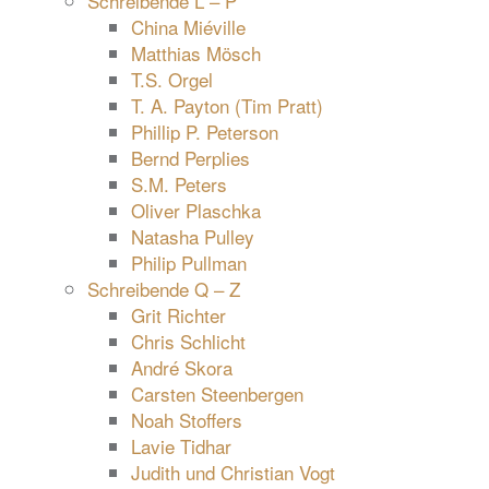
Schreibende L – P
China Miéville
Matthias Mösch
T.S. Orgel
T. A. Payton (Tim Pratt)
Phillip P. Peterson
Bernd Perplies
S.M. Peters
Oliver Plaschka
Natasha Pulley
Philip Pullman
Schreibende Q – Z
Grit Richter
Chris Schlicht
André Skora
Carsten Steenbergen
Noah Stoffers
Lavie Tidhar
Judith und Christian Vogt