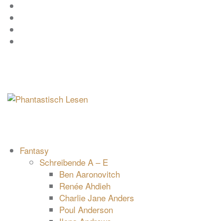
Zum
Facebook
Inhalt
Instagram
springen
YouTube
mastodon
Fantasy
Schreibende A – E
Ben Aaronovitch
Renée Ahdieh
Charlie Jane Anders
Poul Anderson