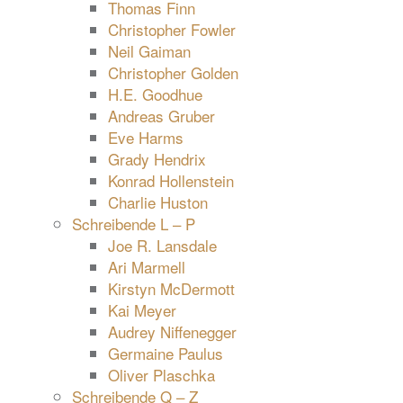
Thomas Finn
Christopher Fowler
Neil Gaiman
Christopher Golden
H.E. Goodhue
Andreas Gruber
Eve Harms
Grady Hendrix
Konrad Hollenstein
Charlie Huston
Schreibende L – P
Joe R. Lansdale
Ari Marmell
Kirstyn McDermott
Kai Meyer
Audrey Niffenegger
Germaine Paulus
Oliver Plaschka
Schreibende Q – Z