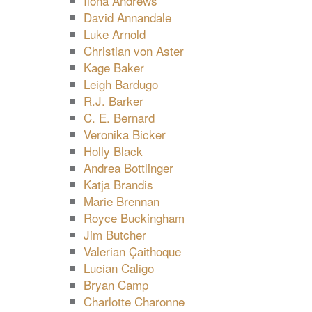
Ilona Andrews
David Annandale
Luke Arnold
Christian von Aster
Kage Baker
Leigh Bardugo
R.J. Barker
C. E. Bernard
Veronika Bicker
Holly Black
Andrea Bottlinger
Katja Brandis
Marie Brennan
Royce Buckingham
Jim Butcher
Valerian Çaithoque
Lucian Caligo
Bryan Camp
Charlotte Charonne