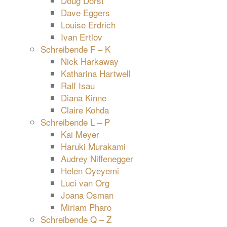
Doug Dorst
Dave Eggers
Louise Erdrich
Ivan Ertlov
Schreibende F – K
Nick Harkaway
Katharina Hartwell
Ralf Isau
Diana Kinne
Claire Kohda
Schreibende L – P
Kai Meyer
Haruki Murakami
Audrey Niffenegger
Helen Oyeyemi
Luci van Org
Joana Osman
Miriam Pharo
Schreibende Q – Z