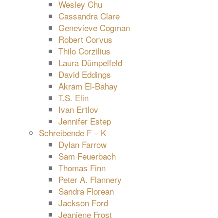
Wesley Chu
Cassandra Clare
Genevieve Cogman
Robert Corvus
Thilo Corzilius
Laura Dümpelfeld
David Eddings
Akram El-Bahay
T.S. Elin
Ivan Ertlov
Jennifer Estep
Schreibende F – K
Dylan Farrow
Sam Feuerbach
Thomas Finn
Peter A. Flannery
Sandra Florean
Jackson Ford
Jeaniene Frost