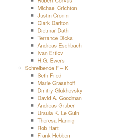
Robert Corvus
Michael Crichton
Justin Cronin
Clark Darlton
Dietmar Dath
Terrance Dicks
Andreas Eschbach
Ivan Ertlov
H.G. Ewers
Schreibende F – K
Seth Fried
Marie Grasshoff
Dmitry Glukhovsky
David A. Goodman
Andreas Gruber
Ursula K. Le Guin
Theresa Hannig
Rob Hart
Frank Hebben