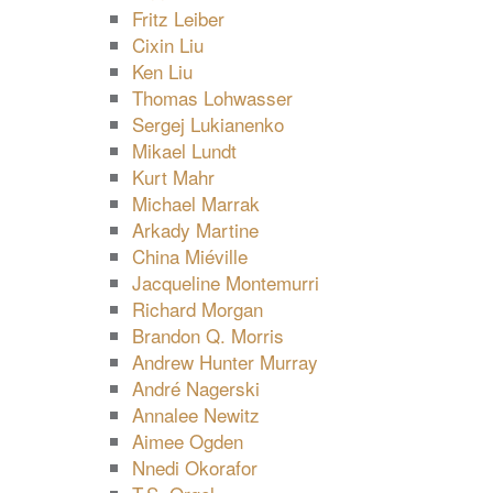
Fritz Leiber
Cixin Liu
Ken Liu
Thomas Lohwasser
Sergej Lukianenko
Mikael Lundt
Kurt Mahr
Michael Marrak
Arkady Martine
China Miéville
Jacqueline Montemurri
Richard Morgan
Brandon Q. Morris
Andrew Hunter Murray
André Nagerski
Annalee Newitz
Aimee Ogden
Nnedi Okorafor