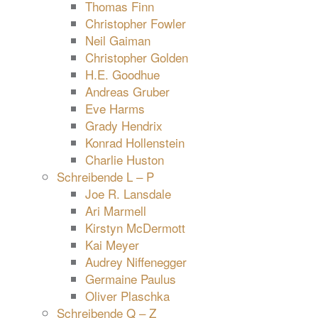
Thomas Finn
Christopher Fowler
Neil Gaiman
Christopher Golden
H.E. Goodhue
Andreas Gruber
Eve Harms
Grady Hendrix
Konrad Hollenstein
Charlie Huston
Schreibende L – P
Joe R. Lansdale
Ari Marmell
Kirstyn McDermott
Kai Meyer
Audrey Niffenegger
Germaine Paulus
Oliver Plaschka
Schreibende Q – Z