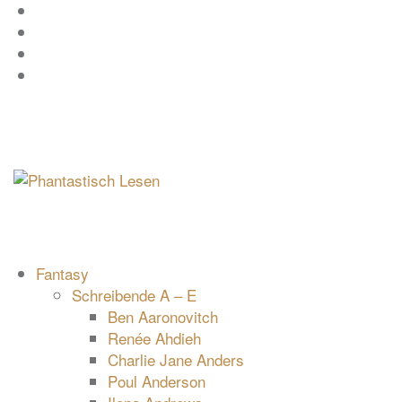
Zum
Facebook
Inhalt
Instagram
springen
YouTube
mastodon
Fantasy
Schreibende A – E
Ben Aaronovitch
Renée Ahdieh
Charlie Jane Anders
Poul Anderson