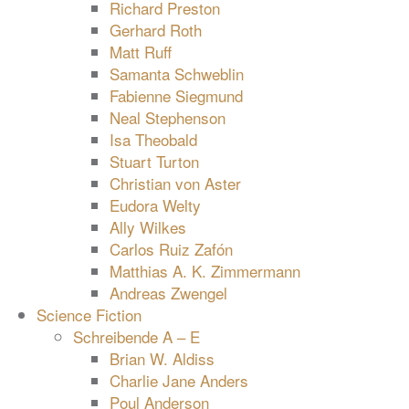
Richard Preston
Gerhard Roth
Matt Ruff
Samanta Schweblin
Fabienne Siegmund
Neal Stephenson
Isa Theobald
Stuart Turton
Christian von Aster
Eudora Welty
Ally Wilkes
Carlos Ruiz Zafón
Matthias A. K. Zimmermann
Andreas Zwengel
Science Fiction
Schreibende A – E
Brian W. Aldiss
Charlie Jane Anders
Poul Anderson