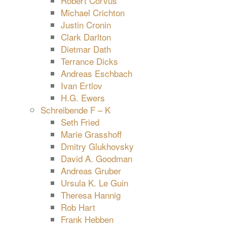
Robert Corvus
Michael Crichton
Justin Cronin
Clark Darlton
Dietmar Dath
Terrance Dicks
Andreas Eschbach
Ivan Ertlov
H.G. Ewers
Schreibende F – K
Seth Fried
Marie Grasshoff
Dmitry Glukhovsky
David A. Goodman
Andreas Gruber
Ursula K. Le Guin
Theresa Hannig
Rob Hart
Frank Hebben