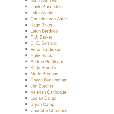
Ilona Andrews
David Annandale
Luke Arnold
Christian von Aster
Kage Baker
Leigh Bardugo
R.J. Barker
C. E. Bernard
Veronika Bicker
Holly Black
Andrea Bottlinger
Katja Brandis
Marie Brennan
Royce Buckingham
Jim Butcher
Valerian Çaithoque
Lucian Caligo
Bryan Camp
Charlotte Charonne