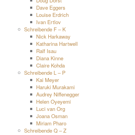
Doug Dorst
Dave Eggers
Louise Erdrich
Ivan Ertlov
Schreibende F – K
Nick Harkaway
Katharina Hartwell
Ralf Isau
Diana Kinne
Claire Kohda
Schreibende L – P
Kai Meyer
Haruki Murakami
Audrey Niffenegger
Helen Oyeyemi
Luci van Org
Joana Osman
Miriam Pharo
Schreibende Q – Z