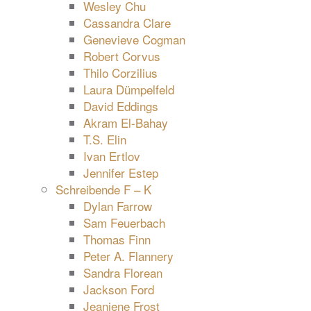
Wesley Chu
Cassandra Clare
Genevieve Cogman
Robert Corvus
Thilo Corzilius
Laura Dümpelfeld
David Eddings
Akram El-Bahay
T.S. Elin
Ivan Ertlov
Jennifer Estep
Schreibende F – K
Dylan Farrow
Sam Feuerbach
Thomas Finn
Peter A. Flannery
Sandra Florean
Jackson Ford
Jeaniene Frost