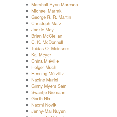
Marshall Ryan Maresca
Michael Marrak
George R. R. Martin
Christoph Marzi
Jackie May
Brian McClellan
C. K. McDonnell
Tobias O. Meissner
Kai Meyer
China Miéville
Holger Much
Henning Mützlitz
Nadine Muriel
Ginny Myers Sain
Swantje Niemann
Garth Nix
Naomi Novik
Jenny-Mai Nuyen