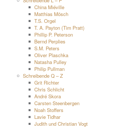
Schreibende L – P
China Miéville
Matthias Mösch
T.S. Orgel
T. A. Payton (Tim Pratt)
Phillip P. Peterson
Bernd Perplies
S.M. Peters
Oliver Plaschka
Natasha Pulley
Philip Pullman
Schreibende Q – Z
Grit Richter
Chris Schlicht
André Skora
Carsten Steenbergen
Noah Stoffers
Lavie Tidhar
Judith und Christian Vogt