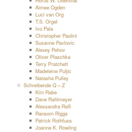
Horus W. Odenthal
Aimee Ogden
Luci van Org
T.S. Orgel
Ivo Pala
Christopher Paolini
Susanne Pavlovic
Alexey Pehov
Oliver Plaschka
Terry Pratchett
Madeleine Puljic
Natasha Pulley
Schreibende Q – Z
Kim Rabe
Dane Rahlmeyer
Alessandra Reß
Ransom Riggs
Patrick Rothfuss
Joanne K. Rowling