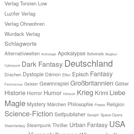
Verlag Torsten Low
Luzifer Verlag
Verlag Ohneohren
Wurdack Verlag
Schlagworte
Apokalypse
Alternativwelten
Belletristik
Blogtour
Anthologie
Deutschland
Dark Fantasy
Cyberpunk
Fantasy
Episch
Dystopie
Dämon
Drachen
Elfen
Großbritannien
Gewinnspiel
Götter
Geister
Feminismus
Krieg
Liebe
Historie
Humor
Krimi
Horror
Hörbuch
Magie
Mystery
Märchen
Philosophie
Religion
Poesie
Science-Fiction
Selfpublisher
Seraph
Space Opera
USA
Urban Fantasy
Thriller
Steampunk
Steamfantasy