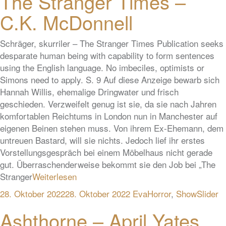
The Stranger Times –
C.K. McDonnell
Schräger, skurriler – The Stranger Times Publication seeks
desparate human being with capability to form sentences
using the English language. No imbeciles, optimists or
Simons need to apply. S. 9 Auf diese Anzeige bewarb sich
Hannah Willis, ehemalige Dringwater und frisch
geschieden. Verzweifelt genug ist sie, da sie nach Jahren
komfortablen Reichtums in London nun in Manchester auf
eigenen Beinen stehen muss. Von ihrem Ex-Ehemann, dem
untreuen Bastard, will sie nichts. Jedoch lief ihr erstes
Vorstellungsgespräch bei einem Möbelhaus nicht gerade
gut. Überraschenderweise bekommt sie den Job bei „The
Stranger
Weiterlesen
28. Oktober 2022
28. Oktober 2022
Eva
Horror
,
ShowSlider
Ashthorne – April Yates