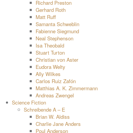
Richard Preston
Gerhard Roth
Matt Ruff
Samanta Schweblin
Fabienne Siegmund
Neal Stephenson
Isa Theobald
Stuart Turton
Christian von Aster
Eudora Welty
Ally Wilkes
Carlos Ruiz Zafón
Matthias A. K. Zimmermann
Andreas Zwengel
Science Fiction
Schreibende A – E
Brian W. Aldiss
Charlie Jane Anders
Poul Anderson