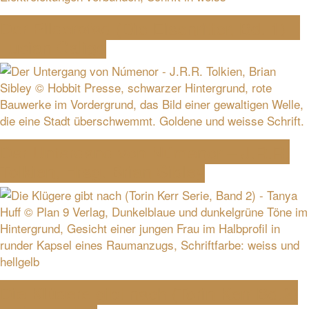
Der Pilgerpfad (Die Eisenritter, Bd. 1) –
Lucian Caligo
Der Untergang von Númenor – J.R.R.
Tolkien, Hrsg. Brian Sibley
Die Klügere gibt nach (Torin Kerr Bd.2)