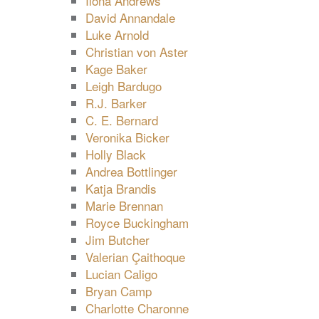
Ilona Andrews
David Annandale
Luke Arnold
Christian von Aster
Kage Baker
Leigh Bardugo
R.J. Barker
C. E. Bernard
Veronika Bicker
Holly Black
Andrea Bottlinger
Katja Brandis
Marie Brennan
Royce Buckingham
Jim Butcher
Valerian Çaithoque
Lucian Caligo
Bryan Camp
Charlotte Charonne