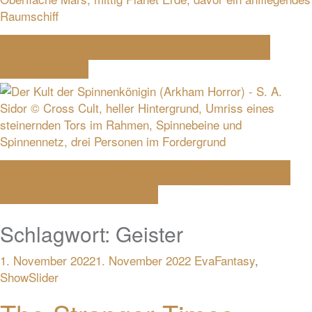
Der verbotene Planet – Jacqueline
Montemurri
Der Kult der Spinnenkönigin (Arkham
Horror) – S. A. Sidor
Schlagwort:
Geister
1. November 2022
1. November 2022
Eva
Fantasy
,
ShowSlider