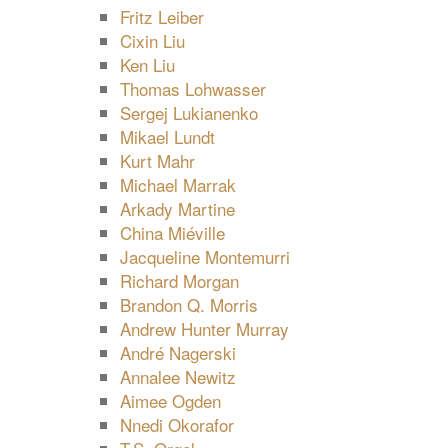
Fritz Leiber
Cixin Liu
Ken Liu
Thomas Lohwasser
Sergej Lukianenko
Mikael Lundt
Kurt Mahr
Michael Marrak
Arkady Martine
China Miéville
Jacqueline Montemurri
Richard Morgan
Brandon Q. Morris
Andrew Hunter Murray
André Nagerski
Annalee Newitz
Aimee Ogden
Nnedi Okorafor