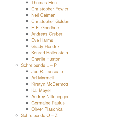
Thomas Finn
Christopher Fowler
Neil Gaiman
Christopher Golden
H.E. Goodhue
Andreas Gruber
Eve Harms
Grady Hendrix
Konrad Hollenstein
Charlie Huston
Schreibende L – P
Joe R. Lansdale
Ari Marmell
Kirstyn McDermott
Kai Meyer
Audrey Niffenegger
Germaine Paulus
Oliver Plaschka
Schreibende Q – Z