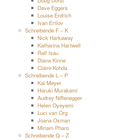
Doug Dorst
Dave Eggers
Louise Erdrich
Ivan Ertlov
Schreibende F – K
Nick Harkaway
Katharina Hartwell
Ralf Isau
Diana Kinne
Claire Kohda
Schreibende L – P
Kai Meyer
Haruki Murakami
Audrey Niffenegger
Helen Oyeyemi
Luci van Org
Joana Osman
Miriam Pharo
Schreibende Q – Z