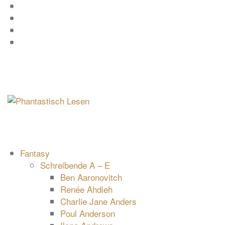
Zum
Facebook
Inhalt
Instagram
springen
YouTube
mastodon
Fantasy
Schreibende A – E
Ben Aaronovitch
Renée Ahdieh
Charlie Jane Anders
Poul Anderson