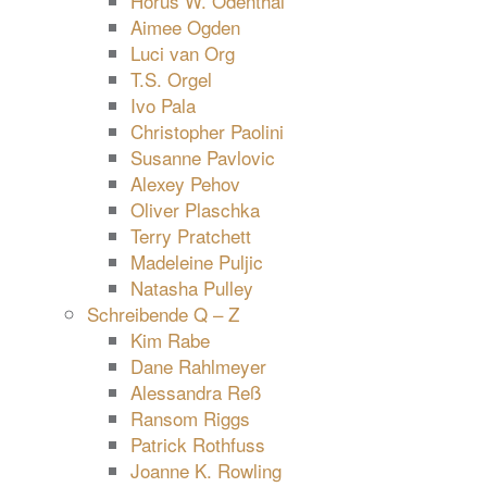
Horus W. Odenthal
Aimee Ogden
Luci van Org
T.S. Orgel
Ivo Pala
Christopher Paolini
Susanne Pavlovic
Alexey Pehov
Oliver Plaschka
Terry Pratchett
Madeleine Puljic
Natasha Pulley
Schreibende Q – Z
Kim Rabe
Dane Rahlmeyer
Alessandra Reß
Ransom Riggs
Patrick Rothfuss
Joanne K. Rowling