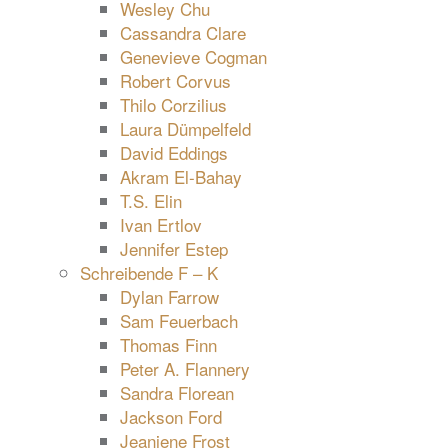
Wesley Chu
Cassandra Clare
Genevieve Cogman
Robert Corvus
Thilo Corzilius
Laura Dümpelfeld
David Eddings
Akram El-Bahay
T.S. Elin
Ivan Ertlov
Jennifer Estep
Schreibende F – K
Dylan Farrow
Sam Feuerbach
Thomas Finn
Peter A. Flannery
Sandra Florean
Jackson Ford
Jeaniene Frost