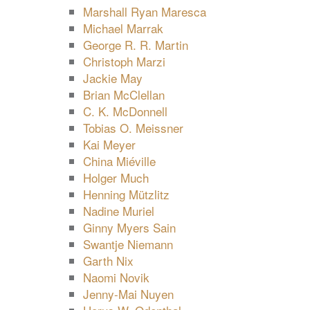
Marshall Ryan Maresca
Michael Marrak
George R. R. Martin
Christoph Marzi
Jackie May
Brian McClellan
C. K. McDonnell
Tobias O. Meissner
Kai Meyer
China Miéville
Holger Much
Henning Mützlitz
Nadine Muriel
Ginny Myers Sain
Swantje Niemann
Garth Nix
Naomi Novik
Jenny-Mai Nuyen