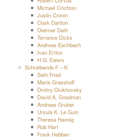
Robert Corvus
Michael Crichton
Justin Cronin
Clark Darlton
Dietmar Dath
Terrance Dicks
Andreas Eschbach
Ivan Ertlov
H.G. Ewers
Schreibende F – K
Seth Fried
Marie Grasshoff
Dmitry Glukhovsky
David A. Goodman
Andreas Gruber
Ursula K. Le Guin
Theresa Hannig
Rob Hart
Frank Hebben