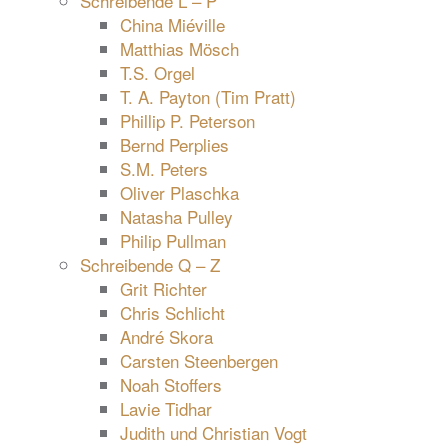
Schreibende L – P
China Miéville
Matthias Mösch
T.S. Orgel
T. A. Payton (Tim Pratt)
Phillip P. Peterson
Bernd Perplies
S.M. Peters
Oliver Plaschka
Natasha Pulley
Philip Pullman
Schreibende Q – Z
Grit Richter
Chris Schlicht
André Skora
Carsten Steenbergen
Noah Stoffers
Lavie Tidhar
Judith und Christian Vogt