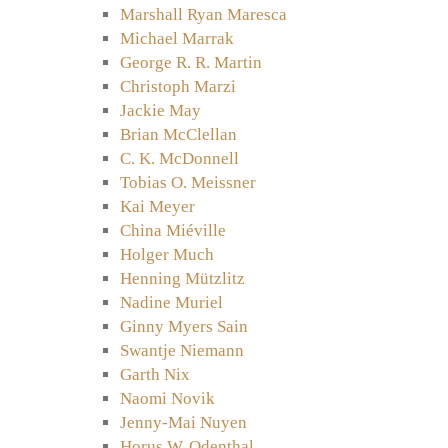
Marshall Ryan Maresca
Michael Marrak
George R. R. Martin
Christoph Marzi
Jackie May
Brian McClellan
C. K. McDonnell
Tobias O. Meissner
Kai Meyer
China Miéville
Holger Much
Henning Mützlitz
Nadine Muriel
Ginny Myers Sain
Swantje Niemann
Garth Nix
Naomi Novik
Jenny-Mai Nuyen
Horus W. Odenthal