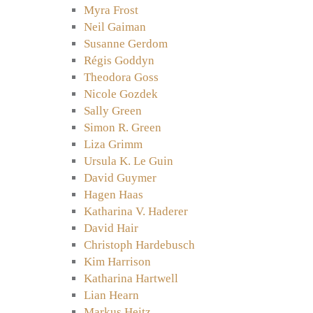
Myra Frost
Neil Gaiman
Susanne Gerdom
Régis Goddyn
Theodora Goss
Nicole Gozdek
Sally Green
Simon R. Green
Liza Grimm
Ursula K. Le Guin
David Guymer
Hagen Haas
Katharina V. Haderer
David Hair
Christoph Hardebusch
Kim Harrison
Katharina Hartwell
Lian Hearn
Markus Heitz