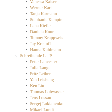
Vanessa Kaiser
Werner Karl
Tanja Karmann
Stephanie Kempin
Lena Kiefer
Daniela Knor
Tommy Krappweis
Jay Kristoff
Hanna Kuhlmann
Schreibende L – P
Peter Lancester
Julia Lange
Fritz Leiber
Yan Leisheng
Ken Liu
Thomas Lohwasser
Jens Lossau
Sergej Lukianenko
Mikael Lundt