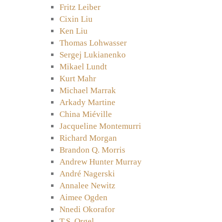
Fritz Leiber
Cixin Liu
Ken Liu
Thomas Lohwasser
Sergej Lukianenko
Mikael Lundt
Kurt Mahr
Michael Marrak
Arkady Martine
China Miéville
Jacqueline Montemurri
Richard Morgan
Brandon Q. Morris
Andrew Hunter Murray
André Nagerski
Annalee Newitz
Aimee Ogden
Nnedi Okorafor
T.S. Orgel