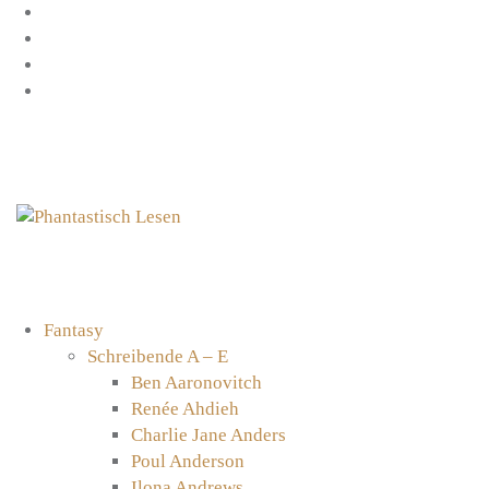
Zum
Facebook
Inhalt
Instagram
springen
YouTube
mastodon
Fantasy
Schreibende A – E
Ben Aaronovitch
Renée Ahdieh
Charlie Jane Anders
Poul Anderson
Ilona Andrews