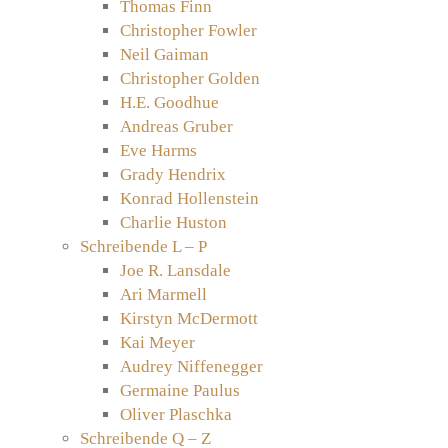
Thomas Finn
Christopher Fowler
Neil Gaiman
Christopher Golden
H.E. Goodhue
Andreas Gruber
Eve Harms
Grady Hendrix
Konrad Hollenstein
Charlie Huston
Schreibende L – P
Joe R. Lansdale
Ari Marmell
Kirstyn McDermott
Kai Meyer
Audrey Niffenegger
Germaine Paulus
Oliver Plaschka
Schreibende Q – Z