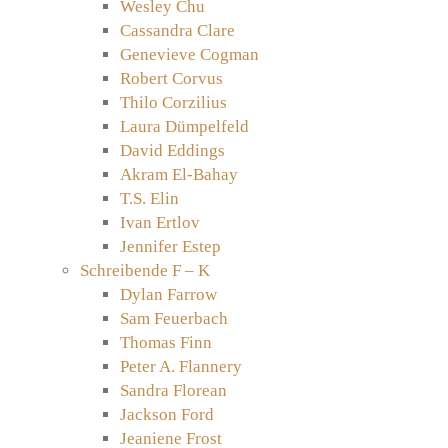
Wesley Chu
Cassandra Clare
Genevieve Cogman
Robert Corvus
Thilo Corzilius
Laura Dümpelfeld
David Eddings
Akram El-Bahay
T.S. Elin
Ivan Ertlov
Jennifer Estep
Schreibende F – K
Dylan Farrow
Sam Feuerbach
Thomas Finn
Peter A. Flannery
Sandra Florean
Jackson Ford
Jeaniene Frost