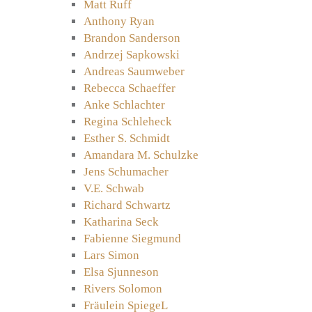
Matt Ruff
Anthony Ryan
Brandon Sanderson
Andrzej Sapkowski
Andreas Saumweber
Rebecca Schaeffer
Anke Schlachter
Regina Schleheck
Esther S. Schmidt
Amandara M. Schulzke
Jens Schumacher
V.E. Schwab
Richard Schwartz
Katharina Seck
Fabienne Siegmund
Lars Simon
Elsa Sjunneson
Rivers Solomon
Fräulein SpiegeL