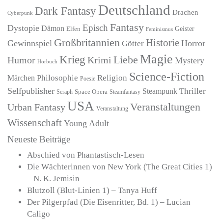
Deutschland
Dark Fantasy
Drachen
Cyberpunk
Fantasy
Episch
Dystopie
Dämon
Geister
Elfen
Feminismus
Großbritannien
Historie
Gewinnspiel
Horror
Götter
Magie
Krieg
Liebe
Humor
Krimi
Mystery
Hörbuch
Science-Fiction
Märchen
Philosophie
Religion
Poesie
Selfpublisher
Thriller
Steampunk
Seraph
Space Opera
Steamfantasy
USA
Veranstaltungen
Urban Fantasy
Veranstaltung
Wissenschaft
Young Adult
Neueste Beiträge
Abschied von Phantastisch-Lesen
Die Wächterinnen von New York (The Great Cities 1)
– N. K. Jemisin
Blutzoll (Blut-Linien 1) – Tanya Huff
Der Pilgerpfad (Die Eisenritter, Bd. 1) – Lucian
Caligo