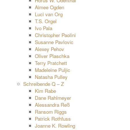
Horus W. Odenthal
Aimee Ogden
Luci van Org
T.S. Orgel
Ivo Pala
Christopher Paolini
Susanne Pavlovic
Alexey Pehov
Oliver Plaschka
Terry Pratchett
Madeleine Puljic
Natasha Pulley
Schreibende Q – Z
Kim Rabe
Dane Rahlmeyer
Alessandra Reß
Ransom Riggs
Patrick Rothfuss
Joanne K. Rowling