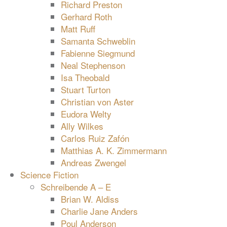
Richard Preston
Gerhard Roth
Matt Ruff
Samanta Schweblin
Fabienne Siegmund
Neal Stephenson
Isa Theobald
Stuart Turton
Christian von Aster
Eudora Welty
Ally Wilkes
Carlos Ruiz Zafón
Matthias A. K. Zimmermann
Andreas Zwengel
Science Fiction
Schreibende A – E
Brian W. Aldiss
Charlie Jane Anders
Poul Anderson