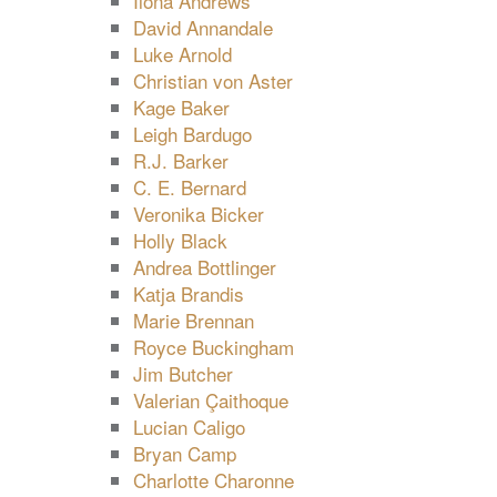
Ilona Andrews
David Annandale
Luke Arnold
Christian von Aster
Kage Baker
Leigh Bardugo
R.J. Barker
C. E. Bernard
Veronika Bicker
Holly Black
Andrea Bottlinger
Katja Brandis
Marie Brennan
Royce Buckingham
Jim Butcher
Valerian Çaithoque
Lucian Caligo
Bryan Camp
Charlotte Charonne