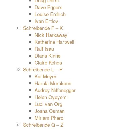
Doug Dorst
Dave Eggers
Louise Erdrich
Ivan Ertlov
Schreibende F – K
Nick Harkaway
Katharina Hartwell
Ralf Isau
Diana Kinne
Claire Kohda
Schreibende L – P
Kai Meyer
Haruki Murakami
Audrey Niffenegger
Helen Oyeyemi
Luci van Org
Joana Osman
Miriam Pharo
Schreibende Q – Z