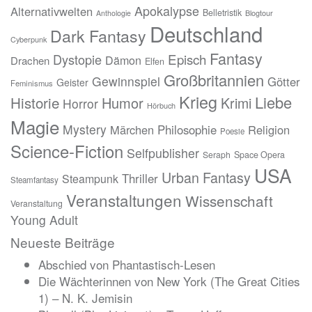
Apokalypse
Alternativwelten
Belletristik
Blogtour
Anthologie
Deutschland
Dark Fantasy
Cyberpunk
Fantasy
Episch
Dystopie
Dämon
Drachen
Elfen
Großbritannien
Gewinnspiel
Götter
Geister
Feminismus
Krieg
Liebe
Historie
Humor
Krimi
Horror
Hörbuch
Magie
Mystery
Märchen
Philosophie
Religion
Poesie
Science-Fiction
Selfpublisher
Seraph
Space Opera
USA
Urban Fantasy
Thriller
Steampunk
Steamfantasy
Veranstaltungen
Wissenschaft
Veranstaltung
Young Adult
Neueste Beiträge
Abschied von Phantastisch-Lesen
Die Wächterinnen von New York (The Great Cities
1) – N. K. Jemisin