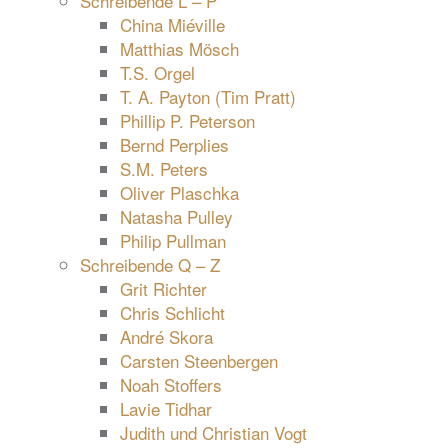
Schreibende L – P
China Miéville
Matthias Mösch
T.S. Orgel
T. A. Payton (Tim Pratt)
Phillip P. Peterson
Bernd Perplies
S.M. Peters
Oliver Plaschka
Natasha Pulley
Philip Pullman
Schreibende Q – Z
Grit Richter
Chris Schlicht
André Skora
Carsten Steenbergen
Noah Stoffers
Lavie Tidhar
Judith und Christian Vogt