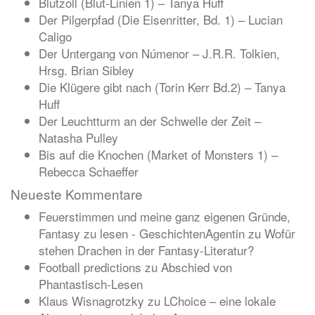
Blutzoll (Blut-Linien 1) – Tanya Huff
Der Pilgerpfad (Die Eisenritter, Bd. 1) – Lucian
Caligo
Der Untergang von Númenor – J.R.R. Tolkien,
Hrsg. Brian Sibley
Die Klügere gibt nach (Torin Kerr Bd.2) – Tanya
Huff
Der Leuchtturm an der Schwelle der Zeit –
Natasha Pulley
Bis auf die Knochen (Market of Monsters 1) –
Rebecca Schaeffer
Neueste Kommentare
Feuerstimmen und meine ganz eigenen Gründe,
Fantasy zu lesen - GeschichtenAgentin
zu
Wofür
stehen Drachen in der Fantasy-Literatur?
Football predictions
zu
Abschied von
Phantastisch-Lesen
Klaus Wisnagrotzky
zu
LChoice – eine lokale