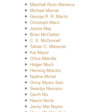
Marshall Ryan Maresca
Michael Marrak
George R. R. Martin
Christoph Marzi
Jackie May
Brian McClellan
C. K. McDonnell
Tobias O. Meissner
Kai Meyer
China Miéville
Holger Much
Henning Mützlitz
Nadine Muriel
Ginny Myers Sain
Swantje Niemann
Garth Nix
Naomi Novik
Jenny-Mai Nuyen