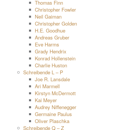
Thomas Finn
Christopher Fowler
Neil Gaiman
Christopher Golden
H.E. Goodhue
Andreas Gruber
Eve Harms
Grady Hendrix
Konrad Hollenstein
Charlie Huston
Schreibende L – P
Joe R. Lansdale
Ari Marmell
Kirstyn McDermott
Kai Meyer
Audrey Niffenegger
Germaine Paulus
Oliver Plaschka
Schreibende Q – Z