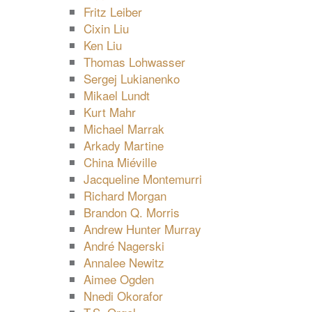
Fritz Leiber
Cixin Liu
Ken Liu
Thomas Lohwasser
Sergej Lukianenko
Mikael Lundt
Kurt Mahr
Michael Marrak
Arkady Martine
China Miéville
Jacqueline Montemurri
Richard Morgan
Brandon Q. Morris
Andrew Hunter Murray
André Nagerski
Annalee Newitz
Aimee Ogden
Nnedi Okorafor