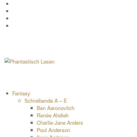
Zum
Facebook
Inhalt
Instagram
springen
YouTube
mastodon
Fantasy
Schreibende A – E
Ben Aaronovitch
Renée Ahdieh
Charlie Jane Anders
Poul Anderson