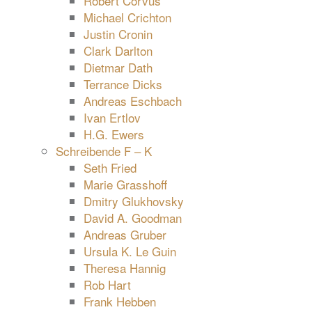
Robert Corvus
Michael Crichton
Justin Cronin
Clark Darlton
Dietmar Dath
Terrance Dicks
Andreas Eschbach
Ivan Ertlov
H.G. Ewers
Schreibende F – K
Seth Fried
Marie Grasshoff
Dmitry Glukhovsky
David A. Goodman
Andreas Gruber
Ursula K. Le Guin
Theresa Hannig
Rob Hart
Frank Hebben