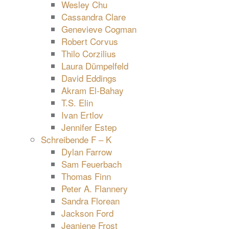
Wesley Chu
Cassandra Clare
Genevieve Cogman
Robert Corvus
Thilo Corzilius
Laura Dümpelfeld
David Eddings
Akram El-Bahay
T.S. Elin
Ivan Ertlov
Jennifer Estep
Schreibende F – K
Dylan Farrow
Sam Feuerbach
Thomas Finn
Peter A. Flannery
Sandra Florean
Jackson Ford
Jeaniene Frost