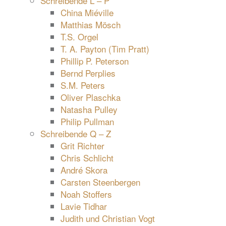
Schreibende L – P
China Miéville
Matthias Mösch
T.S. Orgel
T. A. Payton (Tim Pratt)
Phillip P. Peterson
Bernd Perplies
S.M. Peters
Oliver Plaschka
Natasha Pulley
Philip Pullman
Schreibende Q – Z
Grit Richter
Chris Schlicht
André Skora
Carsten Steenbergen
Noah Stoffers
Lavie Tidhar
Judith und Christian Vogt