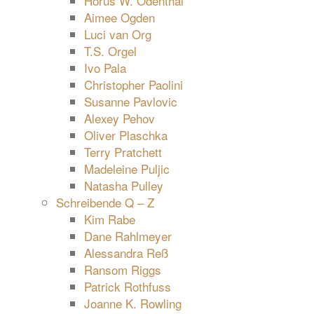
Horus W. Odenthal
Aimee Ogden
Luci van Org
T.S. Orgel
Ivo Pala
Christopher Paolini
Susanne Pavlovic
Alexey Pehov
Oliver Plaschka
Terry Pratchett
Madeleine Puljic
Natasha Pulley
Schreibende Q – Z
Kim Rabe
Dane Rahlmeyer
Alessandra Reß
Ransom Riggs
Patrick Rothfuss
Joanne K. Rowling