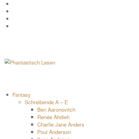
Zum
Facebook
Inhalt
Instagram
springen
YouTube
mastodon
Fantasy
Schreibende A – E
Ben Aaronovitch
Renée Ahdieh
Charlie Jane Anders
Poul Anderson