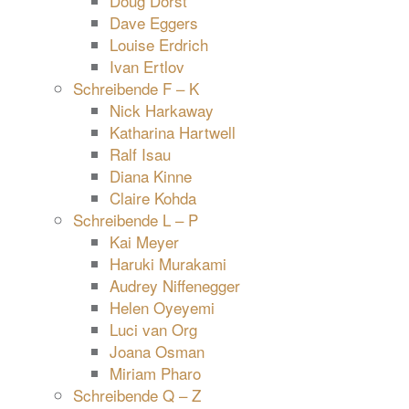
Doug Dorst
Dave Eggers
Louise Erdrich
Ivan Ertlov
Schreibende F – K
Nick Harkaway
Katharina Hartwell
Ralf Isau
Diana Kinne
Claire Kohda
Schreibende L – P
Kai Meyer
Haruki Murakami
Audrey Niffenegger
Helen Oyeyemi
Luci van Org
Joana Osman
Miriam Pharo
Schreibende Q – Z