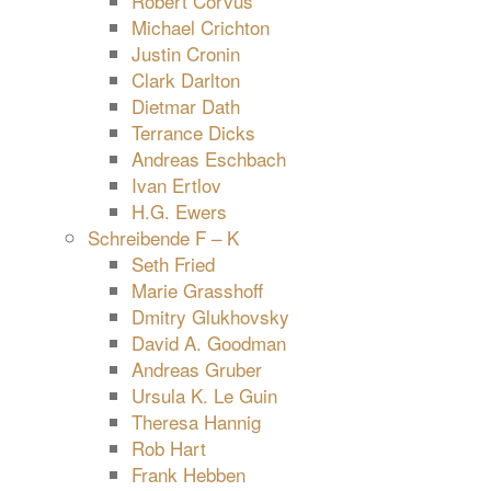
Robert Corvus
Michael Crichton
Justin Cronin
Clark Darlton
Dietmar Dath
Terrance Dicks
Andreas Eschbach
Ivan Ertlov
H.G. Ewers
Schreibende F – K
Seth Fried
Marie Grasshoff
Dmitry Glukhovsky
David A. Goodman
Andreas Gruber
Ursula K. Le Guin
Theresa Hannig
Rob Hart
Frank Hebben