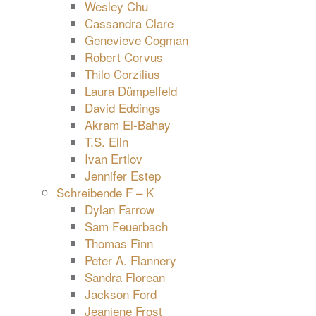
Wesley Chu
Cassandra Clare
Genevieve Cogman
Robert Corvus
Thilo Corzilius
Laura Dümpelfeld
David Eddings
Akram El-Bahay
T.S. Elin
Ivan Ertlov
Jennifer Estep
Schreibende F – K
Dylan Farrow
Sam Feuerbach
Thomas Finn
Peter A. Flannery
Sandra Florean
Jackson Ford
Jeaniene Frost