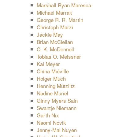
Marshall Ryan Maresca
Michael Marrak
George R. R. Martin
Christoph Marzi
Jackie May
Brian McClellan
C. K. McDonnell
Tobias O. Meissner
Kai Meyer
China Miéville
Holger Much
Henning Mützlitz
Nadine Muriel
Ginny Myers Sain
Swantje Niemann
Garth Nix
Naomi Novik
Jenny-Mai Nuyen