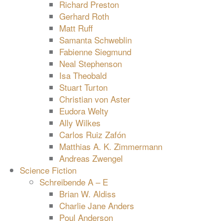
Richard Preston
Gerhard Roth
Matt Ruff
Samanta Schweblin
Fabienne Siegmund
Neal Stephenson
Isa Theobald
Stuart Turton
Christian von Aster
Eudora Welty
Ally Wilkes
Carlos Ruiz Zafón
Matthias A. K. Zimmermann
Andreas Zwengel
Science Fiction
Schreibende A – E
Brian W. Aldiss
Charlie Jane Anders
Poul Anderson