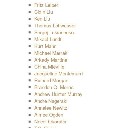
Fritz Leiber
Cixin Liu
Ken Liu
Thomas Lohwasser
Sergej Lukianenko
Mikael Lundt
Kurt Mahr
Michael Marrak
Arkady Martine
China Miéville
Jacqueline Montemurri
Richard Morgan
Brandon Q. Morris
Andrew Hunter Murray
André Nagerski
Annalee Newitz
Aimee Ogden
Nnedi Okorafor