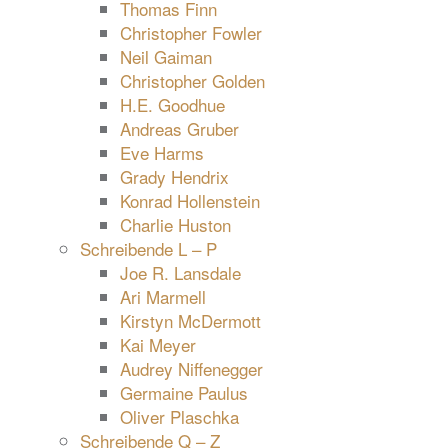
Thomas Finn
Christopher Fowler
Neil Gaiman
Christopher Golden
H.E. Goodhue
Andreas Gruber
Eve Harms
Grady Hendrix
Konrad Hollenstein
Charlie Huston
Schreibende L – P
Joe R. Lansdale
Ari Marmell
Kirstyn McDermott
Kai Meyer
Audrey Niffenegger
Germaine Paulus
Oliver Plaschka
Schreibende Q – Z