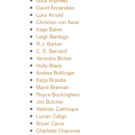
Ilona Andrews
David Annandale
Luke Arnold
Christian von Aster
Kage Baker
Leigh Bardugo
R.J. Barker
C. E. Bernard
Veronika Bicker
Holly Black
Andrea Bottlinger
Katja Brandis
Marie Brennan
Royce Buckingham
Jim Butcher
Valerian Çaithoque
Lucian Caligo
Bryan Camp
Charlotte Charonne