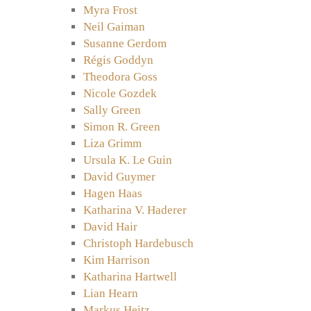
Myra Frost
Neil Gaiman
Susanne Gerdom
Régis Goddyn
Theodora Goss
Nicole Gozdek
Sally Green
Simon R. Green
Liza Grimm
Ursula K. Le Guin
David Guymer
Hagen Haas
Katharina V. Haderer
David Hair
Christoph Hardebusch
Kim Harrison
Katharina Hartwell
Lian Hearn
Markus Heitz