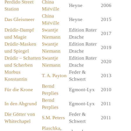
Perdido Street
China
Heyne
2006
Station
Miéville
China
Das Gleismeer
Heyne
2015
Miéville
Drúdir-Dampf
Swantje
Edition Roter
2017
und Magie
Niemann
Drache
Drúdir-Masken
Swantje
Edition Roter
2019
und Spiegel
Niemann
Drache
Drúdir – Schatten
Swantje
Edition Roter
2020
und Scherben
Niemann
Drache
Morbus
Feder &
T. A. Payton
2013
Konstantin
Schwert
Bernd
Für die Krone
Egmont-Lyx
2010
Perplies
Bernd
In den Abgrund
Egmont-Lyx
2011
Perplies
Die Götter von
Feder &
S.M. Peters
2011
Whitechapel
Schwert
Plaschka
,