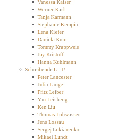
Vanessa Kaiser
Werner Karl
Tanja Karmann
Stephanie Kempin
Lena Kiefer
Daniela Knor
Tommy Krappweis
Jay Kristoff
Hanna Kuhlmann
Schreibende L – P
Peter Lancester
Julia Lange
Fritz Leiber
Yan Leisheng
Ken Liu
Thomas Lohwasser
Jens Lossau
Sergej Lukianenko
Mikael Lundt