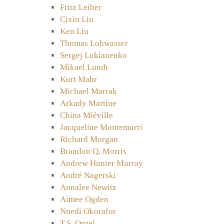
Fritz Leiber
Cixin Liu
Ken Liu
Thomas Lohwasser
Sergej Lukianenko
Mikael Lundt
Kurt Mahr
Michael Marrak
Arkady Martine
China Miéville
Jacqueline Montemurri
Richard Morgan
Brandon Q. Morris
Andrew Hunter Murray
André Nagerski
Annalee Newitz
Aimee Ogden
Nnedi Okorafor
T.S. Orgel