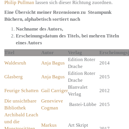
Philip Pullman
lassen sich dieser Richtung zuordnen.
Eine Übersicht meiner Rezensionen zu Steampunk
Büchern, alphabetisch sortiert nach
Nachname des Autors,
Erscheinungsdatum des Titels, bei mehren Titeln
eines Autors
Titel
Autor
Verlag
Erscheinungs
Edition Roter
Waldesruh
Anja Bagus
2014
Drache
Edition Roter
Glasberg
Anja Bagus
2015
Drache
Blanvalet
Feurige Schatten
Gail Carriger
2012
Verlag
Die unsichtbare
Genevieve
Bastei-Lübbe
2015
Bibliothek
Cogman
Archibald Leach
und die
Markus
Art Skript
Monstrositäten
2017