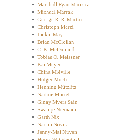
Marshall Ryan Maresca
Michael Marrak
George R. R. Martin
Christoph Marzi
Jackie May
Brian McClellan
C. K. McDonnell
Tobias O. Meissner
Kai Meyer
China Miéville
Holger Much
Henning Mützlitz
Nadine Muriel
Ginny Myers Sain
Swantje Niemann
Garth Nix
Naomi Novik
Jenny-Mai Nuyen
Horus W. Odenthal