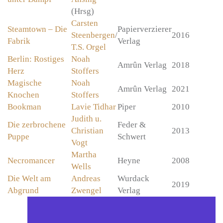
(Hrsg)
Carsten
Steamtown – Die
Papierverzierer
Steenbergen
/
2016
Fabrik
Verlag
T.S. Orgel
Berlin: Rostiges
Noah
Amrûn Verlag
2018
Herz
Stoffers
Magische
Noah
Amrûn Verlag
2021
Knochen
Stoffers
Bookman
Lavie Tidhar
Piper
2010
Judith u.
Die zerbrochene
Feder &
Christian
2013
Puppe
Schwert
Vogt
Martha
Necromancer
Heyne
2008
Wells
Die Welt am
Andreas
Wurdack
2019
Abgrund
Zwengel
Verlag