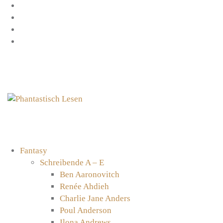
Zum
Facebook
Inhalt
Instagram
springen
YouTube
mastodon
Fantasy
Schreibende A – E
Ben Aaronovitch
Renée Ahdieh
Charlie Jane Anders
Poul Anderson
Ilona Andrews