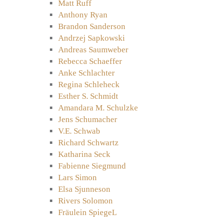
Matt Ruff
Anthony Ryan
Brandon Sanderson
Andrzej Sapkowski
Andreas Saumweber
Rebecca Schaeffer
Anke Schlachter
Regina Schleheck
Esther S. Schmidt
Amandara M. Schulzke
Jens Schumacher
V.E. Schwab
Richard Schwartz
Katharina Seck
Fabienne Siegmund
Lars Simon
Elsa Sjunneson
Rivers Solomon
Fräulein SpiegeL