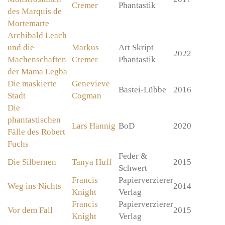
Cremer
Phantastik
des Marquis de
Mortemarte
Archibald Leach
und die
Markus
Art Skript
2022
Machenschaften
Cremer
Phantastik
der Mama Legba
Die maskierte
Genevieve
Bastei-Lübbe
2016
Stadt
Cogman
Die
phantastischen
Lars Hannig
BoD
2020
Fälle des Robert
Fuchs
Feder &
Die Silbernen
Tanya Huff
2015
Schwert
Francis
Papierverzierer
Weg ins Nichts
2014
Knight
Verlag
Francis
Papierverzierer
Vor dem Fall
2015
Knight
Verlag