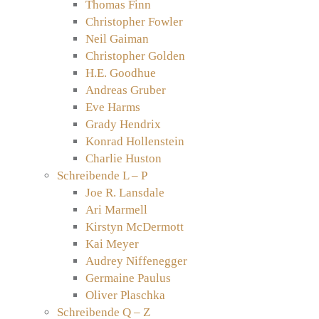
Thomas Finn
Christopher Fowler
Neil Gaiman
Christopher Golden
H.E. Goodhue
Andreas Gruber
Eve Harms
Grady Hendrix
Konrad Hollenstein
Charlie Huston
Schreibende L – P
Joe R. Lansdale
Ari Marmell
Kirstyn McDermott
Kai Meyer
Audrey Niffenegger
Germaine Paulus
Oliver Plaschka
Schreibende Q – Z