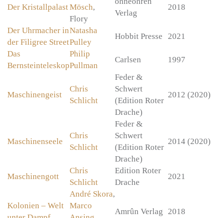
ohneohren
Der Kristallpalast
Mösch
,
2018
Verlag
Flory
Der Uhrmacher in
Natasha
Hobbit Presse
2021
der Filigree Street
Pulley
Das
Philip
Carlsen
1997
Bernsteinteleskop
Pullman
Feder &
Chris
Schwert
Maschinengeist
2012 (2020)
Schlicht
(Edition Roter
Drache)
Feder &
Chris
Schwert
Maschinenseele
2014 (2020)
Schlicht
(Edition Roter
Drache)
Chris
Edition Roter
Maschinengott
2021
Schlicht
Drache
André Skora
,
Kolonien – Welt
Marco
Amrûn Verlag
2018
unter Dampf
Ansing