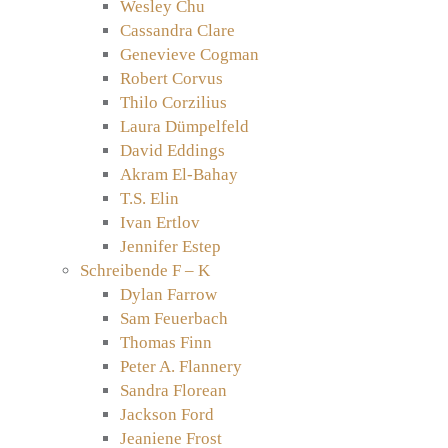
Wesley Chu
Cassandra Clare
Genevieve Cogman
Robert Corvus
Thilo Corzilius
Laura Dümpelfeld
David Eddings
Akram El-Bahay
T.S. Elin
Ivan Ertlov
Jennifer Estep
Schreibende F – K
Dylan Farrow
Sam Feuerbach
Thomas Finn
Peter A. Flannery
Sandra Florean
Jackson Ford
Jeaniene Frost