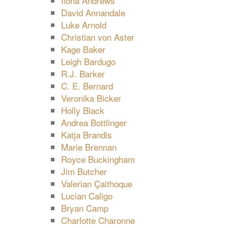
Ilona Andrews
David Annandale
Luke Arnold
Christian von Aster
Kage Baker
Leigh Bardugo
R.J. Barker
C. E. Bernard
Veronika Bicker
Holly Black
Andrea Bottlinger
Katja Brandis
Marie Brennan
Royce Buckingham
Jim Butcher
Valerian Çaithoque
Lucian Caligo
Bryan Camp
Charlotte Charonne