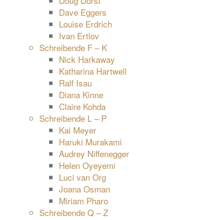
Doug Dorst
Dave Eggers
Louise Erdrich
Ivan Ertlov
Schreibende F – K
Nick Harkaway
Katharina Hartwell
Ralf Isau
Diana Kinne
Claire Kohda
Schreibende L – P
Kai Meyer
Haruki Murakami
Audrey Niffenegger
Helen Oyeyemi
Luci van Org
Joana Osman
Miriam Pharo
Schreibende Q – Z