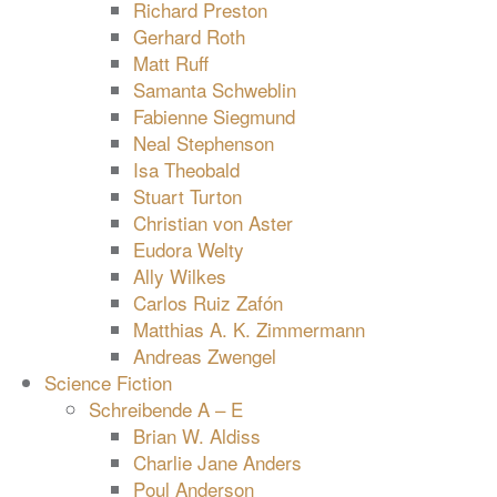
Richard Preston
Gerhard Roth
Matt Ruff
Samanta Schweblin
Fabienne Siegmund
Neal Stephenson
Isa Theobald
Stuart Turton
Christian von Aster
Eudora Welty
Ally Wilkes
Carlos Ruiz Zafón
Matthias A. K. Zimmermann
Andreas Zwengel
Science Fiction
Schreibende A – E
Brian W. Aldiss
Charlie Jane Anders
Poul Anderson