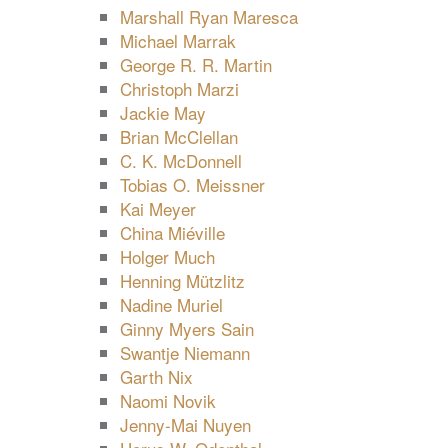
Marshall Ryan Maresca
Michael Marrak
George R. R. Martin
Christoph Marzi
Jackie May
Brian McClellan
C. K. McDonnell
Tobias O. Meissner
Kai Meyer
China Miéville
Holger Much
Henning Mützlitz
Nadine Muriel
Ginny Myers Sain
Swantje Niemann
Garth Nix
Naomi Novik
Jenny-Mai Nuyen