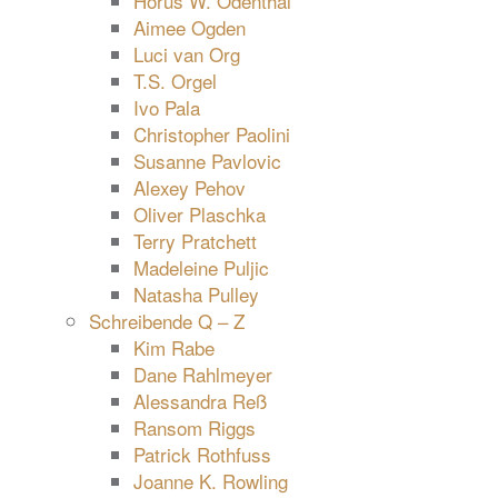
Horus W. Odenthal
Aimee Ogden
Luci van Org
T.S. Orgel
Ivo Pala
Christopher Paolini
Susanne Pavlovic
Alexey Pehov
Oliver Plaschka
Terry Pratchett
Madeleine Puljic
Natasha Pulley
Schreibende Q – Z
Kim Rabe
Dane Rahlmeyer
Alessandra Reß
Ransom Riggs
Patrick Rothfuss
Joanne K. Rowling