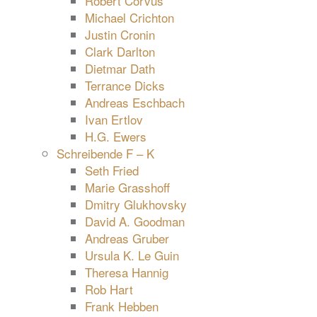
Robert Corvus
Michael Crichton
Justin Cronin
Clark Darlton
Dietmar Dath
Terrance Dicks
Andreas Eschbach
Ivan Ertlov
H.G. Ewers
Schreibende F – K
Seth Fried
Marie Grasshoff
Dmitry Glukhovsky
David A. Goodman
Andreas Gruber
Ursula K. Le Guin
Theresa Hannig
Rob Hart
Frank Hebben