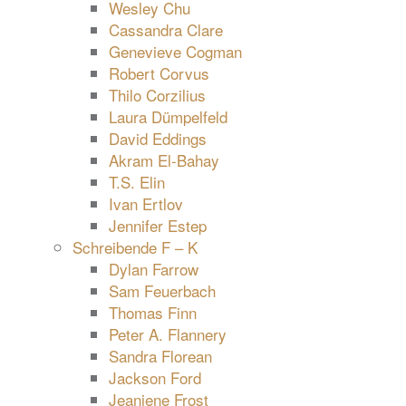
Wesley Chu
Cassandra Clare
Genevieve Cogman
Robert Corvus
Thilo Corzilius
Laura Dümpelfeld
David Eddings
Akram El-Bahay
T.S. Elin
Ivan Ertlov
Jennifer Estep
Schreibende F – K
Dylan Farrow
Sam Feuerbach
Thomas Finn
Peter A. Flannery
Sandra Florean
Jackson Ford
Jeaniene Frost