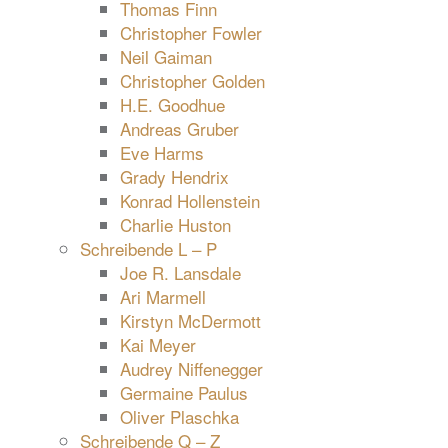
Thomas Finn
Christopher Fowler
Neil Gaiman
Christopher Golden
H.E. Goodhue
Andreas Gruber
Eve Harms
Grady Hendrix
Konrad Hollenstein
Charlie Huston
Schreibende L – P
Joe R. Lansdale
Ari Marmell
Kirstyn McDermott
Kai Meyer
Audrey Niffenegger
Germaine Paulus
Oliver Plaschka
Schreibende Q – Z