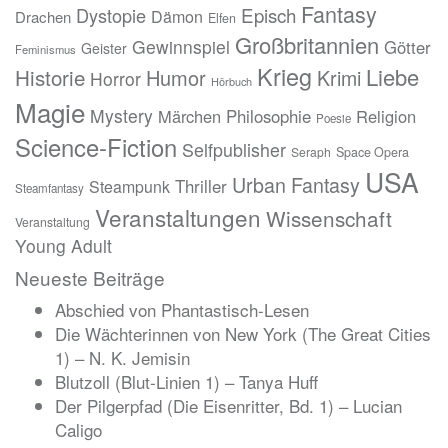
Fantasy
Episch
Dystopie
Dämon
Drachen
Elfen
Großbritannien
Gewinnspiel
Götter
Geister
Feminismus
Krieg
Liebe
Historie
Humor
Krimi
Horror
Hörbuch
Magie
Mystery
Märchen
Philosophie
Religion
Poesie
Science-Fiction
Selfpublisher
Seraph
Space Opera
USA
Urban Fantasy
Thriller
Steampunk
Steamfantasy
Veranstaltungen
Wissenschaft
Veranstaltung
Young Adult
Neueste Beiträge
Abschied von Phantastisch-Lesen
Die Wächterinnen von New York (The Great Cities
1) – N. K. Jemisin
Blutzoll (Blut-Linien 1) – Tanya Huff
Der Pilgerpfad (Die Eisenritter, Bd. 1) – Lucian
Caligo