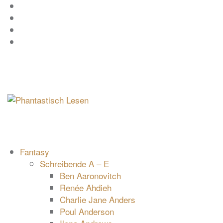
Zum
Facebook
Inhalt
Instagram
springen
YouTube
mastodon
Fantasy
Schreibende A – E
Ben Aaronovitch
Renée Ahdieh
Charlie Jane Anders
Poul Anderson