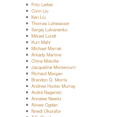
Fritz Leiber
Cixin Liu
Ken Liu
Thomas Lohwasser
Sergej Lukianenko
Mikael Lundt
Kurt Mahr
Michael Marrak
Arkady Martine
China Miéville
Jacqueline Montemurri
Richard Morgan
Brandon Q. Morris
Andrew Hunter Murray
André Nagerski
Annalee Newitz
Aimee Ogden
Nnedi Okorafor