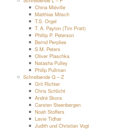
Schreibende L – P
China Miéville
Matthias Mösch
T.S. Orgel
T. A. Payton (Tim Pratt)
Phillip P. Peterson
Bernd Perplies
S.M. Peters
Oliver Plaschka
Natasha Pulley
Philip Pullman
Schreibende Q – Z
Grit Richter
Chris Schlicht
André Skora
Carsten Steenbergen
Noah Stoffers
Lavie Tidhar
Judith und Christian Vogt