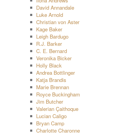
Ilona Andrews
David Annandale
Luke Arnold
Christian von Aster
Kage Baker
Leigh Bardugo
R.J. Barker
C. E. Bernard
Veronika Bicker
Holly Black
Andrea Bottlinger
Katja Brandis
Marie Brennan
Royce Buckingham
Jim Butcher
Valerian Çaithoque
Lucian Caligo
Bryan Camp
Charlotte Charonne