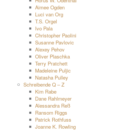
Horus W. Odenthal
Aimee Ogden
Luci van Org
T.S. Orgel
Ivo Pala
Christopher Paolini
Susanne Pavlovic
Alexey Pehov
Oliver Plaschka
Terry Pratchett
Madeleine Puljic
Natasha Pulley
Schreibende Q – Z
Kim Rabe
Dane Rahlmeyer
Alessandra Reß
Ransom Riggs
Patrick Rothfuss
Joanne K. Rowling