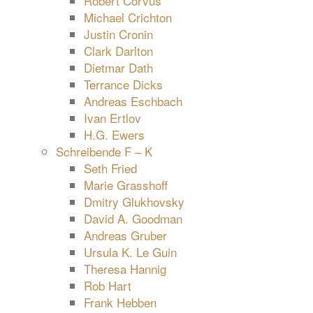
Robert Corvus
Michael Crichton
Justin Cronin
Clark Darlton
Dietmar Dath
Terrance Dicks
Andreas Eschbach
Ivan Ertlov
H.G. Ewers
Schreibende F – K
Seth Fried
Marie Grasshoff
Dmitry Glukhovsky
David A. Goodman
Andreas Gruber
Ursula K. Le Guin
Theresa Hannig
Rob Hart
Frank Hebben