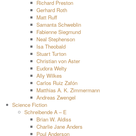
Richard Preston
Gerhard Roth
Matt Ruff
Samanta Schweblin
Fabienne Siegmund
Neal Stephenson
Isa Theobald
Stuart Turton
Christian von Aster
Eudora Welty
Ally Wilkes
Carlos Ruiz Zafón
Matthias A. K. Zimmermann
Andreas Zwengel
Science Fiction
Schreibende A – E
Brian W. Aldiss
Charlie Jane Anders
Poul Anderson