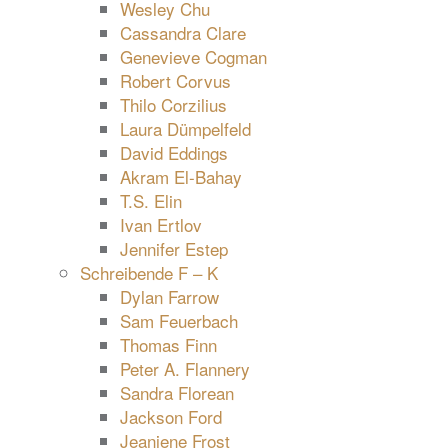
Wesley Chu
Cassandra Clare
Genevieve Cogman
Robert Corvus
Thilo Corzilius
Laura Dümpelfeld
David Eddings
Akram El-Bahay
T.S. Elin
Ivan Ertlov
Jennifer Estep
Schreibende F – K
Dylan Farrow
Sam Feuerbach
Thomas Finn
Peter A. Flannery
Sandra Florean
Jackson Ford
Jeaniene Frost