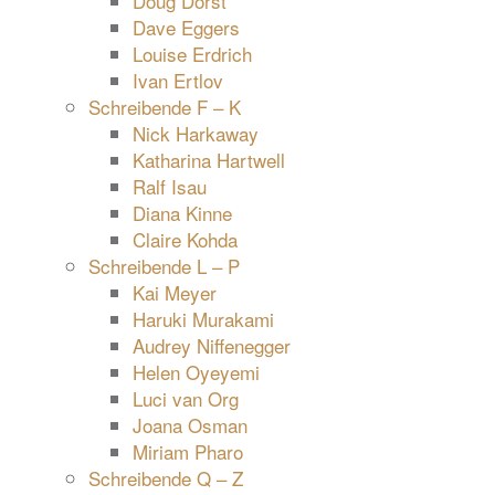
Doug Dorst
Dave Eggers
Louise Erdrich
Ivan Ertlov
Schreibende F – K
Nick Harkaway
Katharina Hartwell
Ralf Isau
Diana Kinne
Claire Kohda
Schreibende L – P
Kai Meyer
Haruki Murakami
Audrey Niffenegger
Helen Oyeyemi
Luci van Org
Joana Osman
Miriam Pharo
Schreibende Q – Z