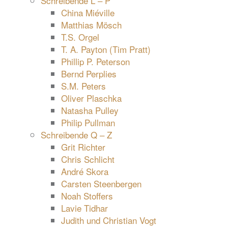
Schreibende L – P
China Miéville
Matthias Mösch
T.S. Orgel
T. A. Payton (Tim Pratt)
Phillip P. Peterson
Bernd Perplies
S.M. Peters
Oliver Plaschka
Natasha Pulley
Philip Pullman
Schreibende Q – Z
Grit Richter
Chris Schlicht
André Skora
Carsten Steenbergen
Noah Stoffers
Lavie Tidhar
Judith und Christian Vogt