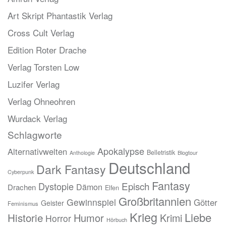
Art Skript Phantastik Verlag
Cross Cult Verlag
Edition Roter Drache
Verlag Torsten Low
Luzifer Verlag
Verlag Ohneohren
Wurdack Verlag
Schlagworte
Apokalypse
Alternativwelten
Belletristik
Blogtour
Anthologie
Deutschland
Dark Fantasy
Cyberpunk
Fantasy
Episch
Dystopie
Dämon
Drachen
Elfen
Großbritannien
Gewinnspiel
Götter
Geister
Feminismus
Krieg
Liebe
Historie
Humor
Krimi
Horror
Hörbuch