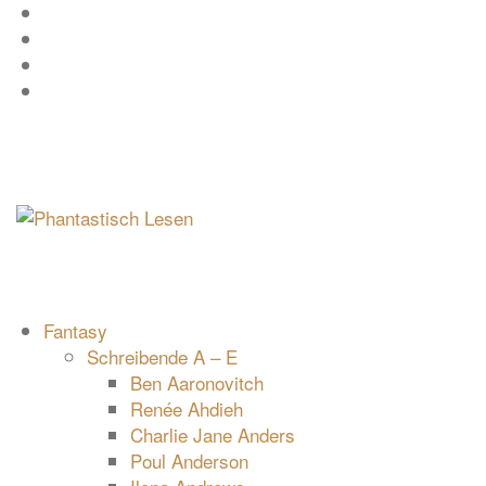
Zum
Facebook
Inhalt
Instagram
springen
YouTube
mastodon
Fantasy
Schreibende A – E
Ben Aaronovitch
Renée Ahdieh
Charlie Jane Anders
Poul Anderson