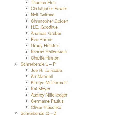
Thomas Finn
Christopher Fowler
Neil Gaiman
Christopher Golden
H.E. Goodhue
Andreas Gruber
Eve Harms
Grady Hendrix
Konrad Hollenstein
Charlie Huston
Schreibende L – P
Joe R. Lansdale
Ari Marmell
Kirstyn McDermott
Kai Meyer
Audrey Niffenegger
Germaine Paulus
Oliver Plaschka
Schreibende Q – Z