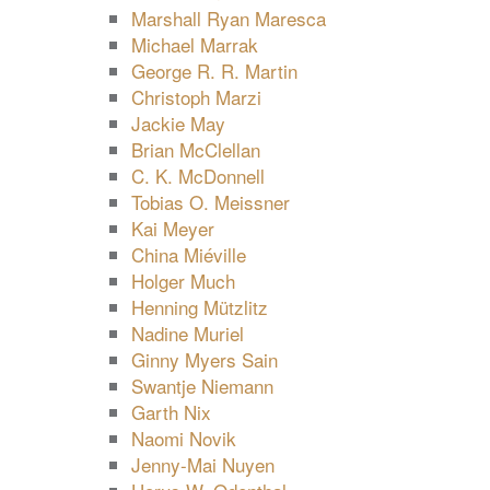
Marshall Ryan Maresca
Michael Marrak
George R. R. Martin
Christoph Marzi
Jackie May
Brian McClellan
C. K. McDonnell
Tobias O. Meissner
Kai Meyer
China Miéville
Holger Much
Henning Mützlitz
Nadine Muriel
Ginny Myers Sain
Swantje Niemann
Garth Nix
Naomi Novik
Jenny-Mai Nuyen