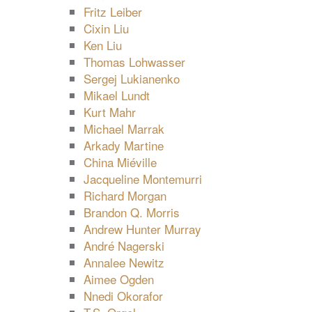
Fritz Leiber
Cixin Liu
Ken Liu
Thomas Lohwasser
Sergej Lukianenko
Mikael Lundt
Kurt Mahr
Michael Marrak
Arkady Martine
China Miéville
Jacqueline Montemurri
Richard Morgan
Brandon Q. Morris
Andrew Hunter Murray
André Nagerski
Annalee Newitz
Aimee Ogden
Nnedi Okorafor