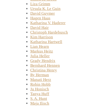
Liza Grimm
Ursula K. Le Guin
David Guymer
Hagen Haas
Katharina V. Haderer
David Hair
Christoph Hardebusch
Kim Harrison
Katharina Hartwell
Lian Hearn
Markus Heitz
Julia Heller
Grady Hendrix
Bernhard Hennen
Christina Henry
Ry Herman
Manati Herz
Robin Hobb
Ju Honisch
Tanya Huff
S. A. Hunt
Maja Ilisch