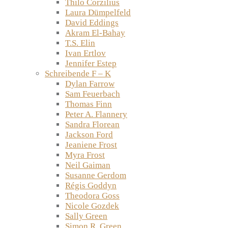
Thilo Corzilius
Laura Dümpelfeld
David Eddings
Akram El-Bahay
T.S. Elin
Ivan Ertlov
Jennifer Estep
Schreibende F – K
Dylan Farrow
Sam Feuerbach
Thomas Finn
Peter A. Flannery
Sandra Florean
Jackson Ford
Jeaniene Frost
Myra Frost
Neil Gaiman
Susanne Gerdom
Régis Goddyn
Theodora Goss
Nicole Gozdek
Sally Green
Simon R. Green