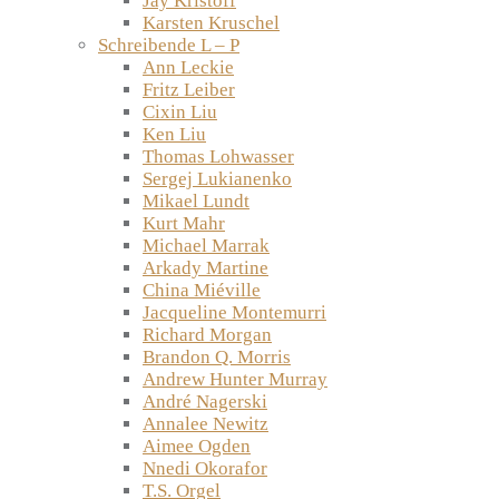
Jay Kristoff
Karsten Kruschel
Schreibende L – P
Ann Leckie
Fritz Leiber
Cixin Liu
Ken Liu
Thomas Lohwasser
Sergej Lukianenko
Mikael Lundt
Kurt Mahr
Michael Marrak
Arkady Martine
China Miéville
Jacqueline Montemurri
Richard Morgan
Brandon Q. Morris
Andrew Hunter Murray
André Nagerski
Annalee Newitz
Aimee Ogden
Nnedi Okorafor
T.S. Orgel