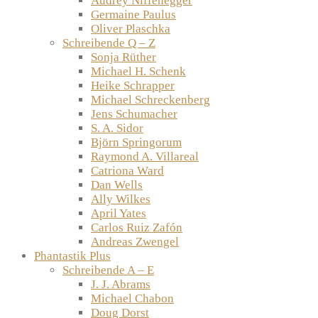
Audrey Niffenegger
Germaine Paulus
Oliver Plaschka
Schreibende Q – Z
Sonja Rüther
Michael H. Schenk
Heike Schrapper
Michael Schreckenberg
Jens Schumacher
S. A. Sidor
Björn Springorum
Raymond A. Villareal
Catriona Ward
Dan Wells
Ally Wilkes
April Yates
Carlos Ruiz Zafón
Andreas Zwengel
Phantastik Plus
Schreibende A – E
J. J. Abrams
Michael Chabon
Doug Dorst