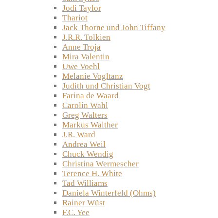
Jodi Taylor
Thariot
Jack Thorne und John Tiffany
J.R.R. Tolkien
Anne Troja
Mira Valentin
Uwe Voehl
Melanie Vogltanz
Judith und Christian Vogt
Farina de Waard
Carolin Wahl
Greg Walters
Markus Walther
J.R. Ward
Andrea Weil
Chuck Wendig
Christina Wermescher
Terence H. White
Tad Williams
Daniela Winterfeld (Ohms)
Rainer Wüst
F.C. Yee