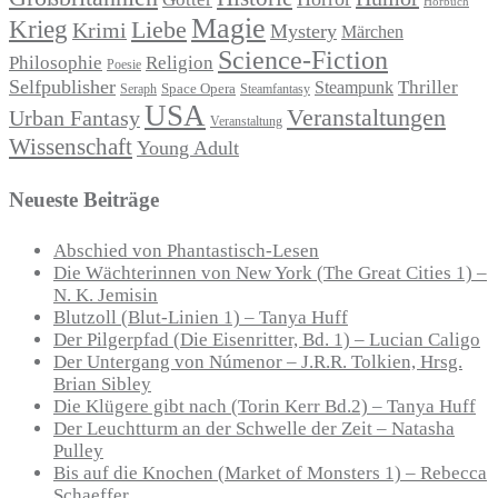
Hörbuch
Magie
Krieg
Liebe
Krimi
Mystery
Märchen
Science-Fiction
Philosophie
Religion
Poesie
Selfpublisher
Thriller
Steampunk
Seraph
Space Opera
Steamfantasy
USA
Veranstaltungen
Urban Fantasy
Veranstaltung
Wissenschaft
Young Adult
Neueste Beiträge
Abschied von Phantastisch-Lesen
Die Wächterinnen von New York (The Great Cities 1) –
N. K. Jemisin
Blutzoll (Blut-Linien 1) – Tanya Huff
Der Pilgerpfad (Die Eisenritter, Bd. 1) – Lucian Caligo
Der Untergang von Númenor – J.R.R. Tolkien, Hrsg.
Brian Sibley
Die Klügere gibt nach (Torin Kerr Bd.2) – Tanya Huff
Der Leuchtturm an der Schwelle der Zeit – Natasha
Pulley
Bis auf die Knochen (Market of Monsters 1) – Rebecca
Schaeffer