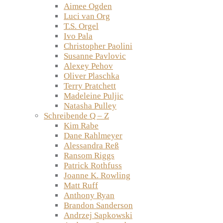
Aimee Ogden
Luci van Org
T.S. Orgel
Ivo Pala
Christopher Paolini
Susanne Pavlovic
Alexey Pehov
Oliver Plaschka
Terry Pratchett
Madeleine Puljic
Natasha Pulley
Schreibende Q – Z
Kim Rabe
Dane Rahlmeyer
Alessandra Reß
Ransom Riggs
Patrick Rothfuss
Joanne K. Rowling
Matt Ruff
Anthony Ryan
Brandon Sanderson
Andrzej Sapkowski