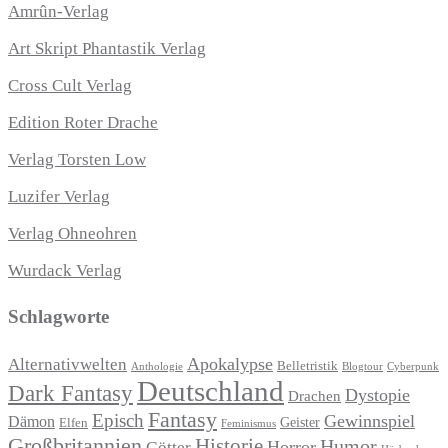
Amrûn-Verlag
Art Skript Phantastik Verlag
Cross Cult Verlag
Edition Roter Drache
Verlag Torsten Low
Luzifer Verlag
Verlag Ohneohren
Wurdack Verlag
Schlagworte
Apokalypse
Alternativwelten
Belletristik
Blogtour
Cyberpunk
Anthologie
Deutschland
Dark Fantasy
Dystopie
Drachen
Fantasy
Episch
Gewinnspiel
Dämon
Geister
Elfen
Feminismus
Großbritannien
Historie
Humor
Horror
Götter