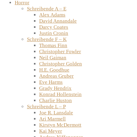
Horror
Schreibende A – E
Alex Adams
David Annandale
Darcy Coates
Justin Cronin
Schreibende F – K
Thomas Finn
Christopher Fowler
Neil Gaiman
Christopher Golden
H.E. Goodhue
Andreas Gruber
Eve Harms
Grady Hendrix
Konrad Hollenstein
Charlie Huston
Schreibende L – P
Joe R. Lansdale
Ari Marmell
Kirstyn McDermott
Kai Meyer