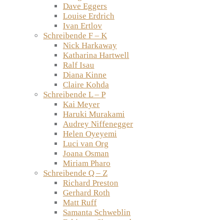
Dave Eggers
Louise Erdrich
Ivan Ertlov
Schreibende F – K
Nick Harkaway
Katharina Hartwell
Ralf Isau
Diana Kinne
Claire Kohda
Schreibende L – P
Kai Meyer
Haruki Murakami
Audrey Niffenegger
Helen Oyeyemi
Luci van Org
Joana Osman
Miriam Pharo
Schreibende Q – Z
Richard Preston
Gerhard Roth
Matt Ruff
Samanta Schweblin