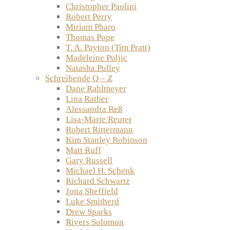
Christopher Paolini
Robert Perry
Miriam Pharo
Thomas Pope
T. A. Payton (Tim Pratt)
Madeleine Puljic
Natasha Pulley
Schreibende Q – Z
Dane Rahlmeyer
Lina Rather
Alessandra Reß
Lisa-Marie Reuter
Robert Rittermann
Kim Stanley Robinson
Matt Ruff
Gary Russell
Michael H. Schenk
Richard Schwartz
Jona Sheffield
Luke Smitherd
Drew Sparks
Rivers Solomon