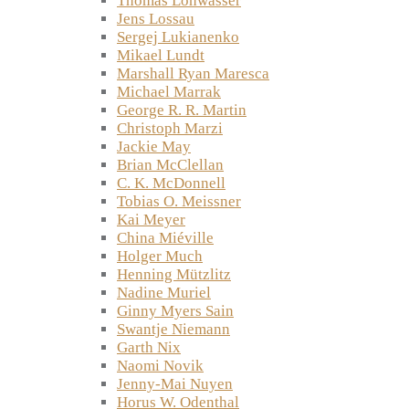
Thomas Lohwasser
Jens Lossau
Sergej Lukianenko
Mikael Lundt
Marshall Ryan Maresca
Michael Marrak
George R. R. Martin
Christoph Marzi
Jackie May
Brian McClellan
C. K. McDonnell
Tobias O. Meissner
Kai Meyer
China Miéville
Holger Much
Henning Mützlitz
Nadine Muriel
Ginny Myers Sain
Swantje Niemann
Garth Nix
Naomi Novik
Jenny-Mai Nuyen
Horus W. Odenthal