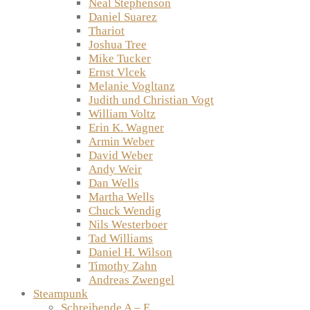
Neal Stephenson
Daniel Suarez
Thariot
Joshua Tree
Mike Tucker
Ernst Vlcek
Melanie Vogltanz
Judith und Christian Vogt
William Voltz
Erin K. Wagner
Armin Weber
David Weber
Andy Weir
Dan Wells
Martha Wells
Chuck Wendig
Nils Westerboer
Tad Williams
Daniel H. Wilson
Timothy Zahn
Andreas Zwengel
Steampunk
Schreibende A – E