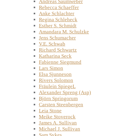
Andreas Saumweber
Rebecca Schaeffer
Anke Schlachter
Regina Schleheck
Esther S. Schmidt
Amandara M. Schulzke
Jens Schumacher
V.E. Schwab
Richard Schwartz
Katharina Seck
Fabienne Siegmund
Lars Simon
Elsa Sjunneson
Rivers Solomon
Fräulein SpiegeL
Alexander Spreng (Asp)
Björn Springorum
Carsten Steenbergen
Leia Stone
Meike Stoverock
James A. Sullivan
Michael J. Sullivan
Sam Sykes