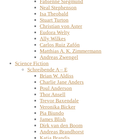
Fabienne Siegmund
Neal Stephenson
Isa Theobald
Stuart Turton
Christian von Aster
Eudora Welty
Ally Wilkes
Carlos Ruiz Zafón
Matthias A. K. Zimmermann
Andreas Zwengel
Science Fiction
Schreibende A – E
Brian W. Aldiss
Charlie Jane Anders
Poul Anderson
Thor Ansell
Trevor Baxendale
Veronika Bicker
Pia Biundo
James Blish
Dirk van den Boom
Andreas Brandhorst
Katja Brandis