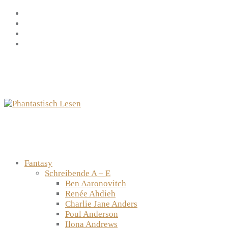
Zum
Facebook
Inhalt
Instagram
springen
YouTube
mastodon
Fantasy
Schreibende A – E
Ben Aaronovitch
Renée Ahdieh
Charlie Jane Anders
Poul Anderson
Ilona Andrews