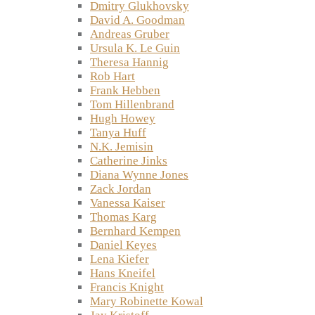
Dmitry Glukhovsky
David A. Goodman
Andreas Gruber
Ursula K. Le Guin
Theresa Hannig
Rob Hart
Frank Hebben
Tom Hillenbrand
Hugh Howey
Tanya Huff
N.K. Jemisin
Catherine Jinks
Diana Wynne Jones
Zack Jordan
Vanessa Kaiser
Thomas Karg
Bernhard Kempen
Daniel Keyes
Lena Kiefer
Hans Kneifel
Francis Knight
Mary Robinette Kowal