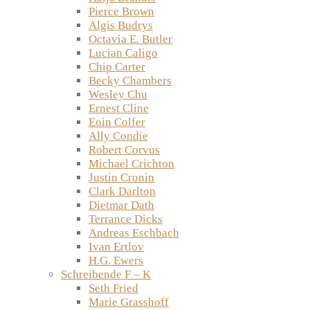
Pierce Brown
Algis Budrys
Octavia E. Butler
Lucian Caligo
Chip Carter
Becky Chambers
Wesley Chu
Ernest Cline
Eoin Colfer
Ally Condie
Robert Corvus
Michael Crichton
Justin Cronin
Clark Darlton
Dietmar Dath
Terrance Dicks
Andreas Eschbach
Ivan Ertlov
H.G. Ewers
Schreibende F – K
Seth Fried
Marie Grasshoff