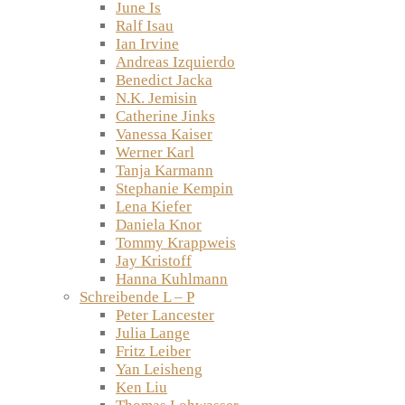
June Is
Ralf Isau
Ian Irvine
Andreas Izquierdo
Benedict Jacka
N.K. Jemisin
Catherine Jinks
Vanessa Kaiser
Werner Karl
Tanja Karmann
Stephanie Kempin
Lena Kiefer
Daniela Knor
Tommy Krappweis
Jay Kristoff
Hanna Kuhlmann
Schreibende L – P
Peter Lancester
Julia Lange
Fritz Leiber
Yan Leisheng
Ken Liu