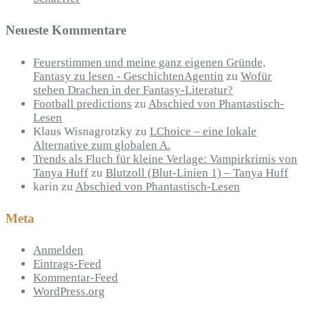
Neueste Kommentare
Feuerstimmen und meine ganz eigenen Gründe,
Fantasy zu lesen - GeschichtenAgentin
zu
Wofür
stehen Drachen in der Fantasy-Literatur?
Football predictions
zu
Abschied von Phantastisch-
Lesen
Klaus Wisnagrotzky
zu
LChoice – eine lokale
Alternative zum globalen A.
Trends als Fluch für kleine Verlage: Vampirkrimis von
Tanya Huff
zu
Blutzoll (Blut-Linien 1) – Tanya Huff
karin
zu
Abschied von Phantastisch-Lesen
Meta
Anmelden
Eintrags-Feed
Kommentar-Feed
WordPress.org