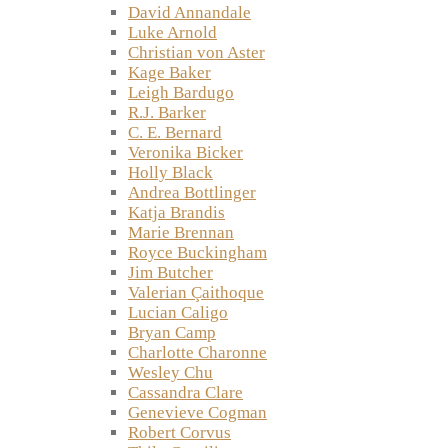
David Annandale
Luke Arnold
Christian von Aster
Kage Baker
Leigh Bardugo
R.J. Barker
C. E. Bernard
Veronika Bicker
Holly Black
Andrea Bottlinger
Katja Brandis
Marie Brennan
Royce Buckingham
Jim Butcher
Valerian Çaithoque
Lucian Caligo
Bryan Camp
Charlotte Charonne
Wesley Chu
Cassandra Clare
Genevieve Cogman
Robert Corvus