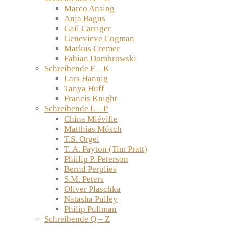
Marco Ansing
Anja Bagus
Gail Carriger
Genevieve Cogman
Markus Cremer
Fabian Dombrowski
Schreibende F – K
Lars Hannig
Tanya Huff
Francis Knight
Schreibende L – P
China Miéville
Matthias Mösch
T.S. Orgel
T. A. Payton (Tim Pratt)
Phillip P. Peterson
Bernd Perplies
S.M. Peters
Oliver Plaschka
Natasha Pulley
Philip Pullman
Schreibende Q – Z