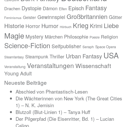
Fantasy
Episch
Dystopie
Dämon
Drachen
Elfen
Großbritannien
Gewinnspiel
Götter
Geister
Feminismus
Krieg
Liebe
Historie
Humor
Krimi
Horror
Hörbuch
Magie
Mystery
Märchen
Philosophie
Religion
Poesie
Science-Fiction
Selfpublisher
Seraph
Space Opera
USA
Urban Fantasy
Thriller
Steampunk
Steamfantasy
Veranstaltungen
Wissenschaft
Veranstaltung
Young Adult
Neueste Beiträge
Abschied von Phantastisch-Lesen
Die Wächterinnen von New York (The Great Cities
1) – N. K. Jemisin
Blutzoll (Blut-Linien 1) – Tanya Huff
Der Pilgerpfad (Die Eisenritter, Bd. 1) – Lucian
Caligo