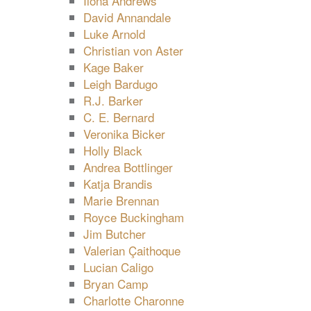
Ilona Andrews
David Annandale
Luke Arnold
Christian von Aster
Kage Baker
Leigh Bardugo
R.J. Barker
C. E. Bernard
Veronika Bicker
Holly Black
Andrea Bottlinger
Katja Brandis
Marie Brennan
Royce Buckingham
Jim Butcher
Valerian Çaithoque
Lucian Caligo
Bryan Camp
Charlotte Charonne