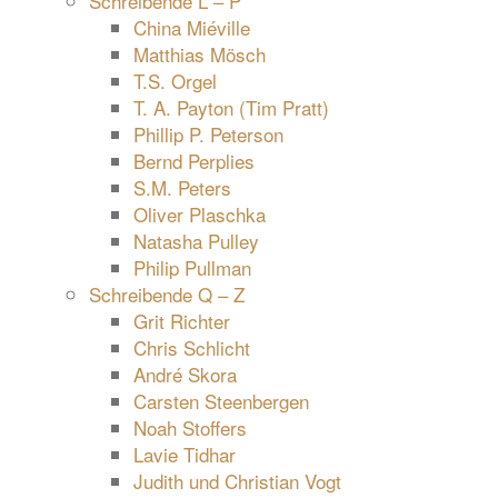
Schreibende L – P
China Miéville
Matthias Mösch
T.S. Orgel
T. A. Payton (Tim Pratt)
Phillip P. Peterson
Bernd Perplies
S.M. Peters
Oliver Plaschka
Natasha Pulley
Philip Pullman
Schreibende Q – Z
Grit Richter
Chris Schlicht
André Skora
Carsten Steenbergen
Noah Stoffers
Lavie Tidhar
Judith und Christian Vogt