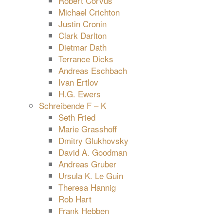
Robert Corvus
Michael Crichton
Justin Cronin
Clark Darlton
Dietmar Dath
Terrance Dicks
Andreas Eschbach
Ivan Ertlov
H.G. Ewers
Schreibende F – K
Seth Fried
Marie Grasshoff
Dmitry Glukhovsky
David A. Goodman
Andreas Gruber
Ursula K. Le Guin
Theresa Hannig
Rob Hart
Frank Hebben