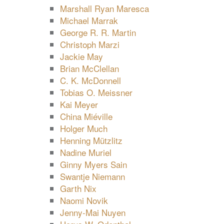
Marshall Ryan Maresca
Michael Marrak
George R. R. Martin
Christoph Marzi
Jackie May
Brian McClellan
C. K. McDonnell
Tobias O. Meissner
Kai Meyer
China Miéville
Holger Much
Henning Mützlitz
Nadine Muriel
Ginny Myers Sain
Swantje Niemann
Garth Nix
Naomi Novik
Jenny-Mai Nuyen