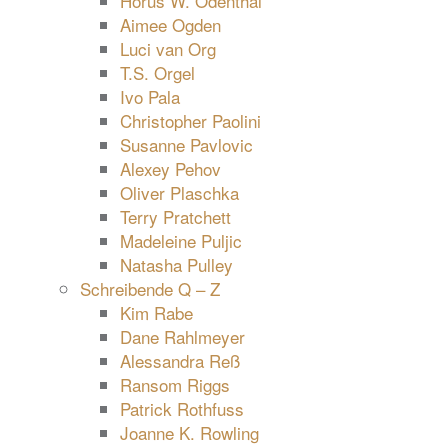
Horus W. Odenthal
Aimee Ogden
Luci van Org
T.S. Orgel
Ivo Pala
Christopher Paolini
Susanne Pavlovic
Alexey Pehov
Oliver Plaschka
Terry Pratchett
Madeleine Puljic
Natasha Pulley
Schreibende Q – Z
Kim Rabe
Dane Rahlmeyer
Alessandra Reß
Ransom Riggs
Patrick Rothfuss
Joanne K. Rowling