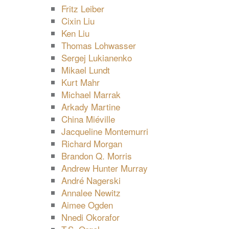
Fritz Leiber
Cixin Liu
Ken Liu
Thomas Lohwasser
Sergej Lukianenko
Mikael Lundt
Kurt Mahr
Michael Marrak
Arkady Martine
China Miéville
Jacqueline Montemurri
Richard Morgan
Brandon Q. Morris
Andrew Hunter Murray
André Nagerski
Annalee Newitz
Aimee Ogden
Nnedi Okorafor