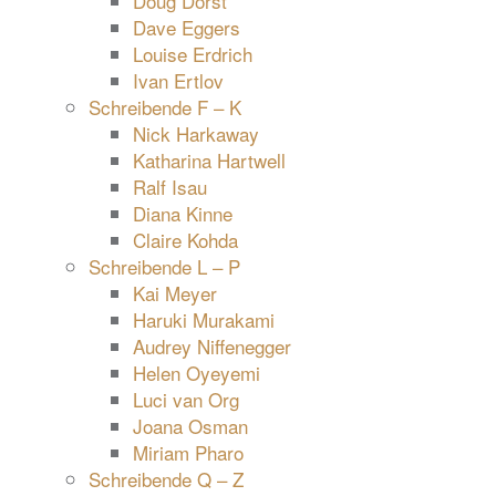
Doug Dorst
Dave Eggers
Louise Erdrich
Ivan Ertlov
Schreibende F – K
Nick Harkaway
Katharina Hartwell
Ralf Isau
Diana Kinne
Claire Kohda
Schreibende L – P
Kai Meyer
Haruki Murakami
Audrey Niffenegger
Helen Oyeyemi
Luci van Org
Joana Osman
Miriam Pharo
Schreibende Q – Z