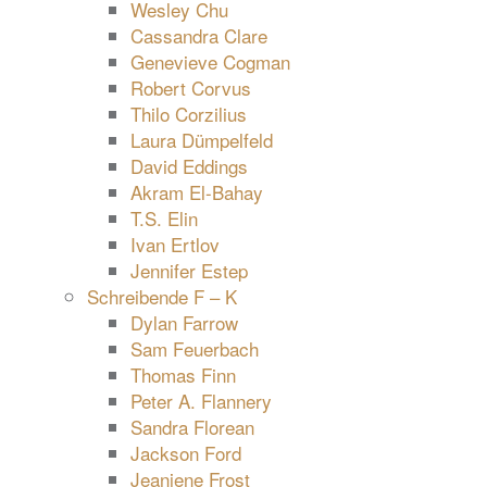
Wesley Chu
Cassandra Clare
Genevieve Cogman
Robert Corvus
Thilo Corzilius
Laura Dümpelfeld
David Eddings
Akram El-Bahay
T.S. Elin
Ivan Ertlov
Jennifer Estep
Schreibende F – K
Dylan Farrow
Sam Feuerbach
Thomas Finn
Peter A. Flannery
Sandra Florean
Jackson Ford
Jeaniene Frost