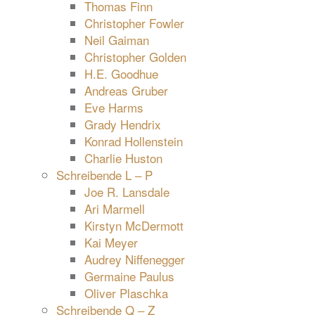
Thomas Finn
Christopher Fowler
Neil Gaiman
Christopher Golden
H.E. Goodhue
Andreas Gruber
Eve Harms
Grady Hendrix
Konrad Hollenstein
Charlie Huston
Schreibende L – P
Joe R. Lansdale
Ari Marmell
Kirstyn McDermott
Kai Meyer
Audrey Niffenegger
Germaine Paulus
Oliver Plaschka
Schreibende Q – Z