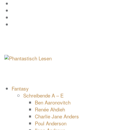
Zum
Facebook
Inhalt
Instagram
springen
YouTube
mastodon
Fantasy
Schreibende A – E
Ben Aaronovitch
Renée Ahdieh
Charlie Jane Anders
Poul Anderson