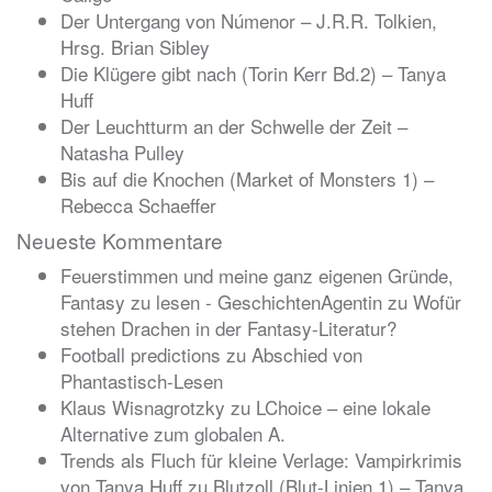
Der Untergang von Númenor – J.R.R. Tolkien,
Hrsg. Brian Sibley
Die Klügere gibt nach (Torin Kerr Bd.2) – Tanya
Huff
Der Leuchtturm an der Schwelle der Zeit –
Natasha Pulley
Bis auf die Knochen (Market of Monsters 1) –
Rebecca Schaeffer
Neueste Kommentare
Feuerstimmen und meine ganz eigenen Gründe,
Fantasy zu lesen - GeschichtenAgentin
zu
Wofür
stehen Drachen in der Fantasy-Literatur?
Football predictions
zu
Abschied von
Phantastisch-Lesen
Klaus Wisnagrotzky
zu
LChoice – eine lokale
Alternative zum globalen A.
Trends als Fluch für kleine Verlage: Vampirkrimis
von Tanya Huff
zu
Blutzoll (Blut-Linien 1) – Tanya