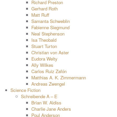
Richard Preston
Gerhard Roth
Matt Ruff
Samanta Schweblin
Fabienne Siegmund
Neal Stephenson
Isa Theobald
Stuart Turton
Christian von Aster
Eudora Welty
Ally Wilkes
Carlos Ruiz Zafón
Matthias A. K. Zimmermann
Andreas Zwengel
Science Fiction
Schreibende A – E
Brian W. Aldiss
Charlie Jane Anders
Poul Anderson