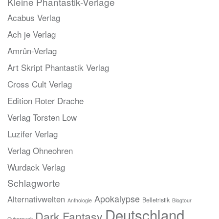
Kleine Phantastik-Verlage
Acabus Verlag
Ach je Verlag
Amrûn-Verlag
Art Skript Phantastik Verlag
Cross Cult Verlag
Edition Roter Drache
Verlag Torsten Low
Luzifer Verlag
Verlag Ohneohren
Wurdack Verlag
Schlagworte
Apokalypse
Alternativwelten
Belletristik
Blogtour
Anthologie
Deutschland
Dark Fantasy
Cyberpunk