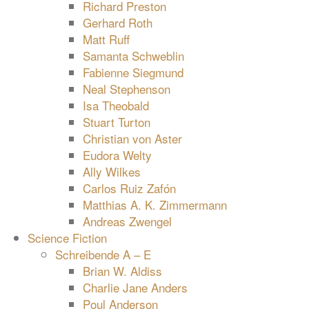
Richard Preston
Gerhard Roth
Matt Ruff
Samanta Schweblin
Fabienne Siegmund
Neal Stephenson
Isa Theobald
Stuart Turton
Christian von Aster
Eudora Welty
Ally Wilkes
Carlos Ruiz Zafón
Matthias A. K. Zimmermann
Andreas Zwengel
Science Fiction
Schreibende A – E
Brian W. Aldiss
Charlie Jane Anders
Poul Anderson