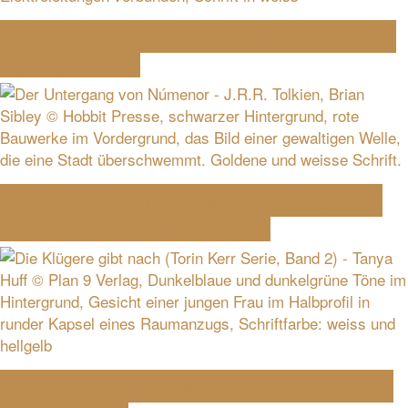
Der Pilgerpfad (Die Eisenritter, Bd. 1) –
Lucian Caligo
Der Untergang von Númenor – J.R.R.
Tolkien, Hrsg. Brian Sibley
Die Klügere gibt nach (Torin Kerr Bd.2)