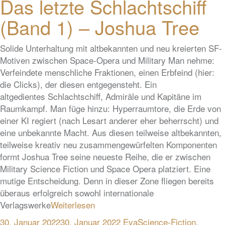
Das letzte Schlachtschiff
(Band 1) – Joshua Tree
Solide Unterhaltung mit altbekannten und neu kreierten SF-
Motiven zwischen Space-Opera und Military Man nehme:
Verfeindete menschliche Fraktionen, einen Erbfeind (hier:
die Clicks), der diesen entgegensteht. Ein
altgedientes Schlachtschiff, Admiräle und Kapitäne im
Raumkampf. Man füge hinzu: Hyperraumtore, die Erde von
einer KI regiert (nach Lesart anderer eher beherrscht) und
eine unbekannte Macht. Aus diesen teilweise altbekannten,
teilweise kreativ neu zusammengewürfelten Komponenten
formt Joshua Tree seine neueste Reihe, die er zwischen
Military Science Fiction und Space Opera platziert. Eine
mutige Entscheidung. Denn in dieser Zone fliegen bereits
überaus erfolgreich sowohl internationale
Verlagswerke
Weiterlesen
30. Januar 2022
30. Januar 2022
Eva
Science-Fiction
,