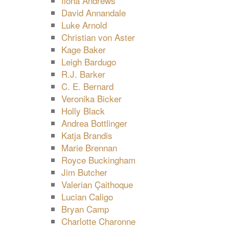
Ilona Andrews
David Annandale
Luke Arnold
Christian von Aster
Kage Baker
Leigh Bardugo
R.J. Barker
C. E. Bernard
Veronika Bicker
Holly Black
Andrea Bottlinger
Katja Brandis
Marie Brennan
Royce Buckingham
Jim Butcher
Valerian Çaithoque
Lucian Caligo
Bryan Camp
Charlotte Charonne