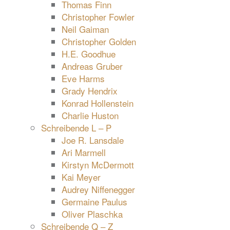
Thomas Finn
Christopher Fowler
Neil Gaiman
Christopher Golden
H.E. Goodhue
Andreas Gruber
Eve Harms
Grady Hendrix
Konrad Hollenstein
Charlie Huston
Schreibende L – P
Joe R. Lansdale
Ari Marmell
Kirstyn McDermott
Kai Meyer
Audrey Niffenegger
Germaine Paulus
Oliver Plaschka
Schreibende Q – Z