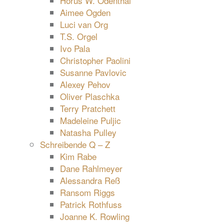
Horus W. Odenthal
Aimee Ogden
Luci van Org
T.S. Orgel
Ivo Pala
Christopher Paolini
Susanne Pavlovic
Alexey Pehov
Oliver Plaschka
Terry Pratchett
Madeleine Puljic
Natasha Pulley
Schreibende Q – Z
Kim Rabe
Dane Rahlmeyer
Alessandra Reß
Ransom Riggs
Patrick Rothfuss
Joanne K. Rowling