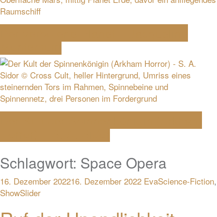
Der verbotene Planet – Jacqueline
Montemurri
Der Kult der Spinnenkönigin (Arkham
Horror) – S. A. Sidor
Schlagwort:
Space Opera
16. Dezember 2022
16. Dezember 2022
Eva
Science-Fiction
,
ShowSlider