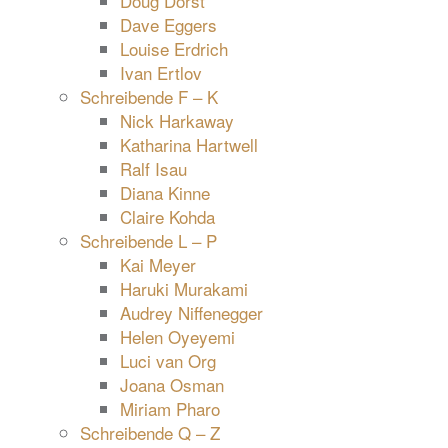
Doug Dorst
Dave Eggers
Louise Erdrich
Ivan Ertlov
Schreibende F – K
Nick Harkaway
Katharina Hartwell
Ralf Isau
Diana Kinne
Claire Kohda
Schreibende L – P
Kai Meyer
Haruki Murakami
Audrey Niffenegger
Helen Oyeyemi
Luci van Org
Joana Osman
Miriam Pharo
Schreibende Q – Z