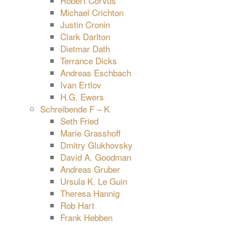
Robert Corvus
Michael Crichton
Justin Cronin
Clark Darlton
Dietmar Dath
Terrance Dicks
Andreas Eschbach
Ivan Ertlov
H.G. Ewers
Schreibende F – K
Seth Fried
Marie Grasshoff
Dmitry Glukhovsky
David A. Goodman
Andreas Gruber
Ursula K. Le Guin
Theresa Hannig
Rob Hart
Frank Hebben