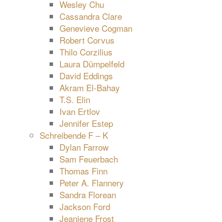
Wesley Chu
Cassandra Clare
Genevieve Cogman
Robert Corvus
Thilo Corzilius
Laura Dümpelfeld
David Eddings
Akram El-Bahay
T.S. Elin
Ivan Ertlov
Jennifer Estep
Schreibende F – K
Dylan Farrow
Sam Feuerbach
Thomas Finn
Peter A. Flannery
Sandra Florean
Jackson Ford
Jeaniene Frost