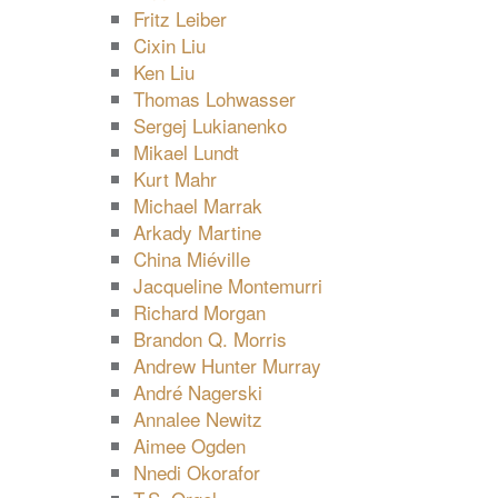
Fritz Leiber
Cixin Liu
Ken Liu
Thomas Lohwasser
Sergej Lukianenko
Mikael Lundt
Kurt Mahr
Michael Marrak
Arkady Martine
China Miéville
Jacqueline Montemurri
Richard Morgan
Brandon Q. Morris
Andrew Hunter Murray
André Nagerski
Annalee Newitz
Aimee Ogden
Nnedi Okorafor