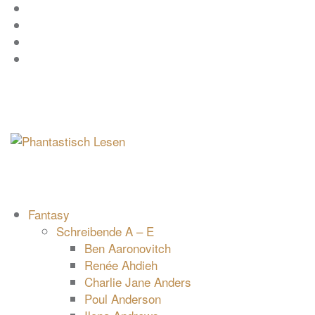
Zum
Facebook
Inhalt
Instagram
springen
YouTube
mastodon
Fantasy
Schreibende A – E
Ben Aaronovitch
Renée Ahdieh
Charlie Jane Anders
Poul Anderson