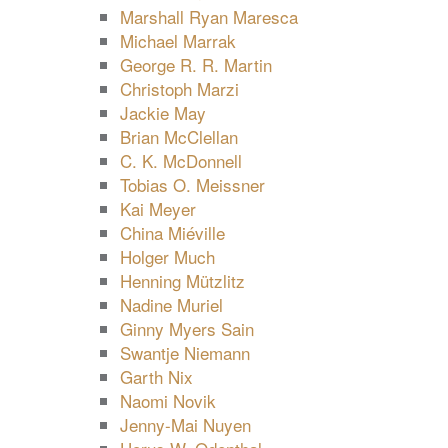
Marshall Ryan Maresca
Michael Marrak
George R. R. Martin
Christoph Marzi
Jackie May
Brian McClellan
C. K. McDonnell
Tobias O. Meissner
Kai Meyer
China Miéville
Holger Much
Henning Mützlitz
Nadine Muriel
Ginny Myers Sain
Swantje Niemann
Garth Nix
Naomi Novik
Jenny-Mai Nuyen