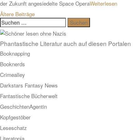
der Zukunft angesiedelte Space Opera
Weiterlesen
Beitragsnavigation
Ältere Beiträge
Suchen
nach:
Phantastische Literatur auch auf diesen Portalen
Booknapping
Booknerds
Crimealley
Darkstars Fantasy News
Fantastische Bücherwelt
GeschichtenAgentin
Kopfgestöber
Leseschatz
Literatopia