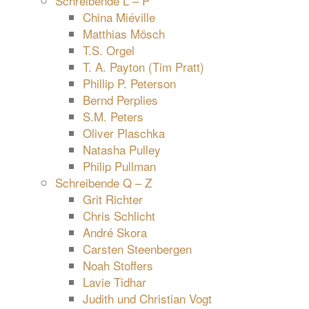
Schreibende L – P
China Miéville
Matthias Mösch
T.S. Orgel
T. A. Payton (Tim Pratt)
Phillip P. Peterson
Bernd Perplies
S.M. Peters
Oliver Plaschka
Natasha Pulley
Philip Pullman
Schreibende Q – Z
Grit Richter
Chris Schlicht
André Skora
Carsten Steenbergen
Noah Stoffers
Lavie Tidhar
Judith und Christian Vogt