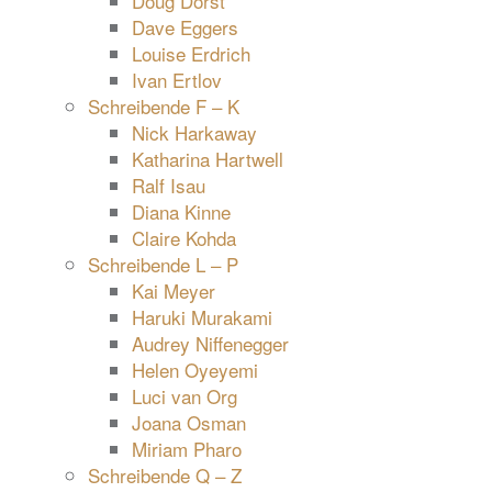
Doug Dorst
Dave Eggers
Louise Erdrich
Ivan Ertlov
Schreibende F – K
Nick Harkaway
Katharina Hartwell
Ralf Isau
Diana Kinne
Claire Kohda
Schreibende L – P
Kai Meyer
Haruki Murakami
Audrey Niffenegger
Helen Oyeyemi
Luci van Org
Joana Osman
Miriam Pharo
Schreibende Q – Z