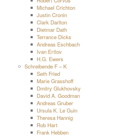
Robert Corvus
Michael Crichton
Justin Cronin
Clark Darlton
Dietmar Dath
Terrance Dicks
Andreas Eschbach
Ivan Ertlov
H.G. Ewers
Schreibende F – K
Seth Fried
Marie Grasshoff
Dmitry Glukhovsky
David A. Goodman
Andreas Gruber
Ursula K. Le Guin
Theresa Hannig
Rob Hart
Frank Hebben