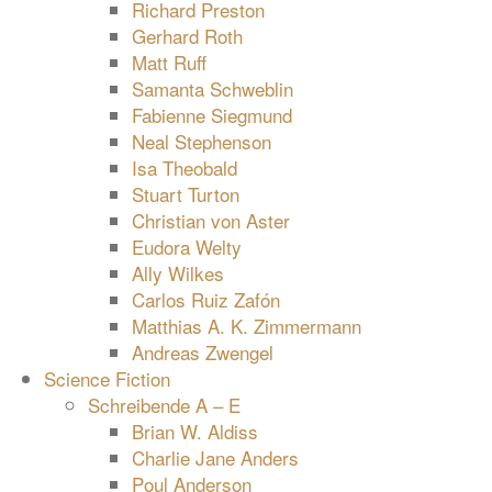
Richard Preston
Gerhard Roth
Matt Ruff
Samanta Schweblin
Fabienne Siegmund
Neal Stephenson
Isa Theobald
Stuart Turton
Christian von Aster
Eudora Welty
Ally Wilkes
Carlos Ruiz Zafón
Matthias A. K. Zimmermann
Andreas Zwengel
Science Fiction
Schreibende A – E
Brian W. Aldiss
Charlie Jane Anders
Poul Anderson