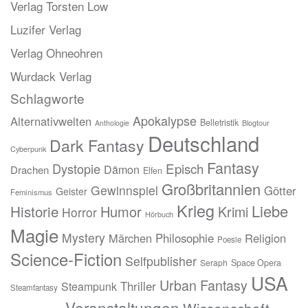
Verlag Torsten Low
Luzifer Verlag
Verlag Ohneohren
Wurdack Verlag
Schlagworte
Apokalypse
Alternativwelten
Belletristik
Blogtour
Anthologie
Deutschland
Dark Fantasy
Cyberpunk
Fantasy
Episch
Dystopie
Dämon
Drachen
Elfen
Großbritannien
Gewinnspiel
Götter
Geister
Feminismus
Krieg
Liebe
Historie
Humor
Krimi
Horror
Hörbuch
Magie
Mystery
Märchen
Philosophie
Religion
Poesie
Science-Fiction
Selfpublisher
Seraph
Space Opera
USA
Urban Fantasy
Thriller
Steampunk
Steamfantasy
Veranstaltungen