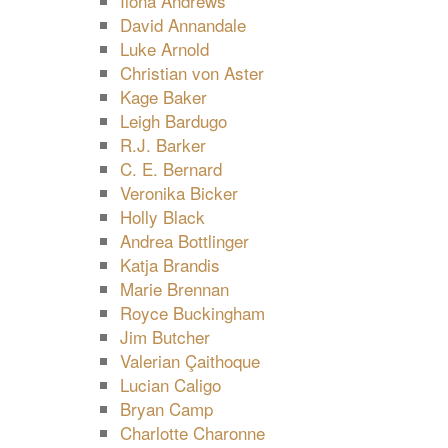
Ilona Andrews
David Annandale
Luke Arnold
Christian von Aster
Kage Baker
Leigh Bardugo
R.J. Barker
C. E. Bernard
Veronika Bicker
Holly Black
Andrea Bottlinger
Katja Brandis
Marie Brennan
Royce Buckingham
Jim Butcher
Valerian Çaithoque
Lucian Caligo
Bryan Camp
Charlotte Charonne