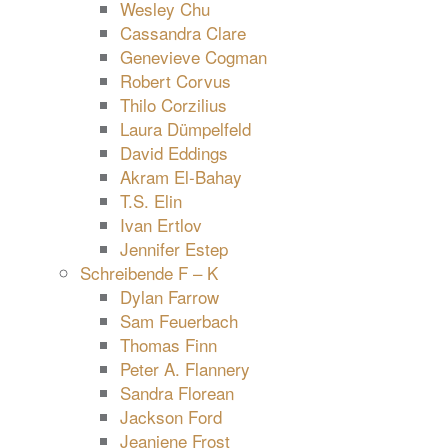
Wesley Chu
Cassandra Clare
Genevieve Cogman
Robert Corvus
Thilo Corzilius
Laura Dümpelfeld
David Eddings
Akram El-Bahay
T.S. Elin
Ivan Ertlov
Jennifer Estep
Schreibende F – K
Dylan Farrow
Sam Feuerbach
Thomas Finn
Peter A. Flannery
Sandra Florean
Jackson Ford
Jeaniene Frost