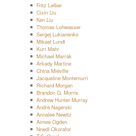
Fritz Leiber
Cixin Liu
Ken Liu
Thomas Lohwasser
Sergej Lukianenko
Mikael Lundt
Kurt Mahr
Michael Marrak
Arkady Martine
China Miéville
Jacqueline Montemurri
Richard Morgan
Brandon Q. Morris
Andrew Hunter Murray
André Nagerski
Annalee Newitz
Aimee Ogden
Nnedi Okorafor