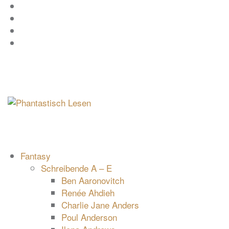
Zum
Facebook
Inhalt
Instagram
springen
YouTube
mastodon
Fantasy
Schreibende A – E
Ben Aaronovitch
Renée Ahdieh
Charlie Jane Anders
Poul Anderson