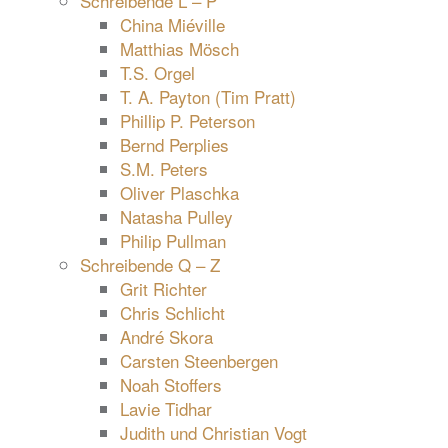
Schreibende L – P
China Miéville
Matthias Mösch
T.S. Orgel
T. A. Payton (Tim Pratt)
Phillip P. Peterson
Bernd Perplies
S.M. Peters
Oliver Plaschka
Natasha Pulley
Philip Pullman
Schreibende Q – Z
Grit Richter
Chris Schlicht
André Skora
Carsten Steenbergen
Noah Stoffers
Lavie Tidhar
Judith und Christian Vogt