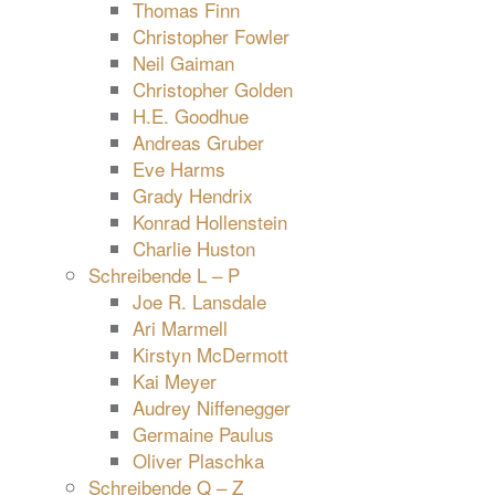
Thomas Finn
Christopher Fowler
Neil Gaiman
Christopher Golden
H.E. Goodhue
Andreas Gruber
Eve Harms
Grady Hendrix
Konrad Hollenstein
Charlie Huston
Schreibende L – P
Joe R. Lansdale
Ari Marmell
Kirstyn McDermott
Kai Meyer
Audrey Niffenegger
Germaine Paulus
Oliver Plaschka
Schreibende Q – Z