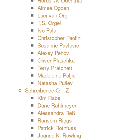
Horus W. Odenthal
Aimee Ogden
Luci van Org
T.S. Orgel
Ivo Pala
Christopher Paolini
Susanne Pavlovic
Alexey Pehov
Oliver Plaschka
Terry Pratchett
Madeleine Puljic
Natasha Pulley
Schreibende Q – Z
Kim Rabe
Dane Rahlmeyer
Alessandra Reß
Ransom Riggs
Patrick Rothfuss
Joanne K. Rowling