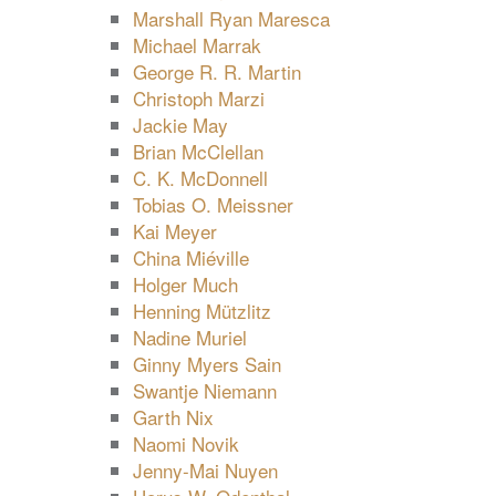
Marshall Ryan Maresca
Michael Marrak
George R. R. Martin
Christoph Marzi
Jackie May
Brian McClellan
C. K. McDonnell
Tobias O. Meissner
Kai Meyer
China Miéville
Holger Much
Henning Mützlitz
Nadine Muriel
Ginny Myers Sain
Swantje Niemann
Garth Nix
Naomi Novik
Jenny-Mai Nuyen