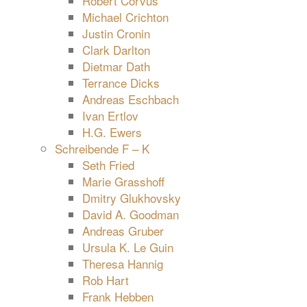
Robert Corvus
Michael Crichton
Justin Cronin
Clark Darlton
Dietmar Dath
Terrance Dicks
Andreas Eschbach
Ivan Ertlov
H.G. Ewers
Schreibende F – K
Seth Fried
Marie Grasshoff
Dmitry Glukhovsky
David A. Goodman
Andreas Gruber
Ursula K. Le Guin
Theresa Hannig
Rob Hart
Frank Hebben