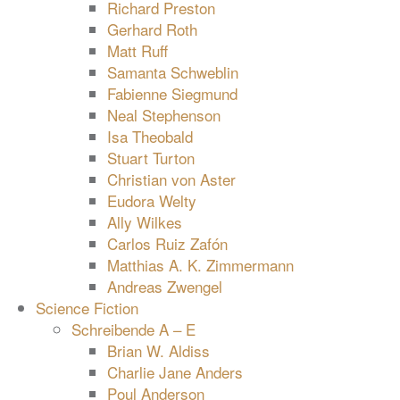
Richard Preston
Gerhard Roth
Matt Ruff
Samanta Schweblin
Fabienne Siegmund
Neal Stephenson
Isa Theobald
Stuart Turton
Christian von Aster
Eudora Welty
Ally Wilkes
Carlos Ruiz Zafón
Matthias A. K. Zimmermann
Andreas Zwengel
Science Fiction
Schreibende A – E
Brian W. Aldiss
Charlie Jane Anders
Poul Anderson