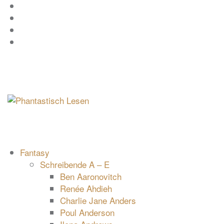
Zum
Facebook
Inhalt
Instagram
springen
YouTube
mastodon
Fantasy
Schreibende A – E
Ben Aaronovitch
Renée Ahdieh
Charlie Jane Anders
Poul Anderson