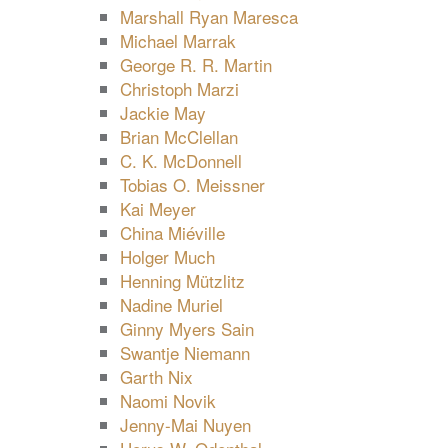
Marshall Ryan Maresca
Michael Marrak
George R. R. Martin
Christoph Marzi
Jackie May
Brian McClellan
C. K. McDonnell
Tobias O. Meissner
Kai Meyer
China Miéville
Holger Much
Henning Mützlitz
Nadine Muriel
Ginny Myers Sain
Swantje Niemann
Garth Nix
Naomi Novik
Jenny-Mai Nuyen