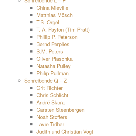
Schreibende L – P
China Miéville
Matthias Mösch
T.S. Orgel
T. A. Payton (Tim Pratt)
Phillip P. Peterson
Bernd Perplies
S.M. Peters
Oliver Plaschka
Natasha Pulley
Philip Pullman
Schreibende Q – Z
Grit Richter
Chris Schlicht
André Skora
Carsten Steenbergen
Noah Stoffers
Lavie Tidhar
Judith und Christian Vogt