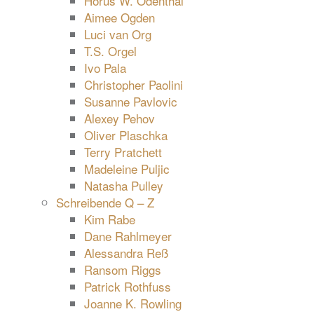
Horus W. Odenthal
Aimee Ogden
Luci van Org
T.S. Orgel
Ivo Pala
Christopher Paolini
Susanne Pavlovic
Alexey Pehov
Oliver Plaschka
Terry Pratchett
Madeleine Puljic
Natasha Pulley
Schreibende Q – Z
Kim Rabe
Dane Rahlmeyer
Alessandra Reß
Ransom Riggs
Patrick Rothfuss
Joanne K. Rowling