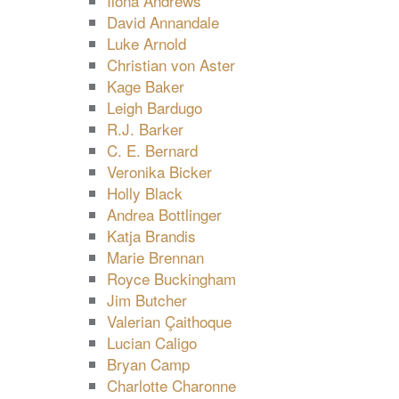
Ilona Andrews
David Annandale
Luke Arnold
Christian von Aster
Kage Baker
Leigh Bardugo
R.J. Barker
C. E. Bernard
Veronika Bicker
Holly Black
Andrea Bottlinger
Katja Brandis
Marie Brennan
Royce Buckingham
Jim Butcher
Valerian Çaithoque
Lucian Caligo
Bryan Camp
Charlotte Charonne