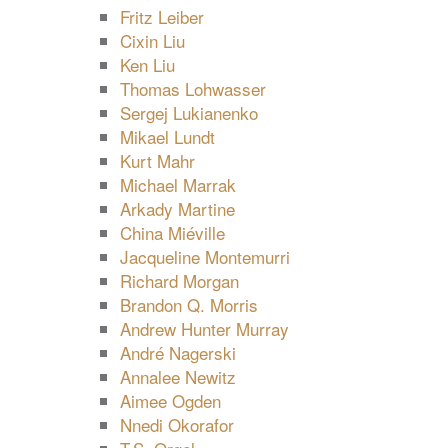
Fritz Leiber
Cixin Liu
Ken Liu
Thomas Lohwasser
Sergej Lukianenko
Mikael Lundt
Kurt Mahr
Michael Marrak
Arkady Martine
China Miéville
Jacqueline Montemurri
Richard Morgan
Brandon Q. Morris
Andrew Hunter Murray
André Nagerski
Annalee Newitz
Aimee Ogden
Nnedi Okorafor