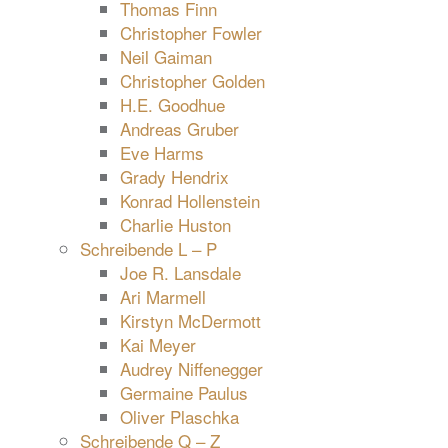
Thomas Finn
Christopher Fowler
Neil Gaiman
Christopher Golden
H.E. Goodhue
Andreas Gruber
Eve Harms
Grady Hendrix
Konrad Hollenstein
Charlie Huston
Schreibende L – P
Joe R. Lansdale
Ari Marmell
Kirstyn McDermott
Kai Meyer
Audrey Niffenegger
Germaine Paulus
Oliver Plaschka
Schreibende Q – Z