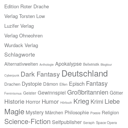
Edition Roter Drache
Verlag Torsten Low
Luzifer Verlag
Verlag Ohneohren
Wurdack Verlag
Schlagworte
Apokalypse
Alternativwelten
Belletristik
Blogtour
Anthologie
Deutschland
Dark Fantasy
Cyberpunk
Fantasy
Episch
Dystopie
Dämon
Drachen
Elfen
Großbritannien
Gewinnspiel
Götter
Geister
Feminismus
Krieg
Liebe
Historie
Humor
Krimi
Horror
Hörbuch
Magie
Mystery
Märchen
Philosophie
Religion
Poesie
Science-Fiction
Selfpublisher
Seraph
Space Opera