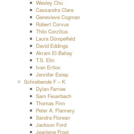
Wesley Chu
Cassandra Clare
Genevieve Cogman
Robert Corvus
Thilo Corzilius
Laura Dümpelfeld
David Eddings
Akram El-Bahay
T.S. Elin
Ivan Ertlov
Jennifer Estep
Schreibende F – K
Dylan Farrow
Sam Feuerbach
Thomas Finn
Peter A. Flannery
Sandra Florean
Jackson Ford
Jeaniene Frost