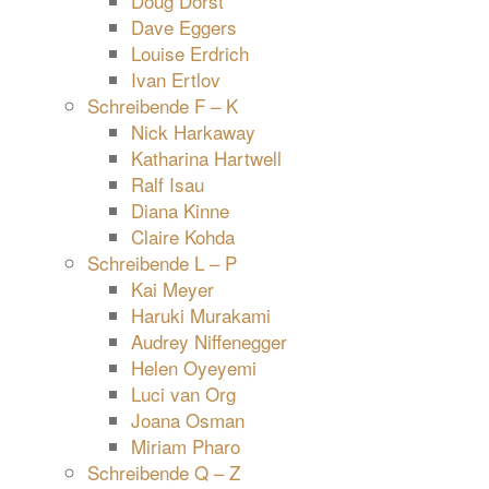
Doug Dorst
Dave Eggers
Louise Erdrich
Ivan Ertlov
Schreibende F – K
Nick Harkaway
Katharina Hartwell
Ralf Isau
Diana Kinne
Claire Kohda
Schreibende L – P
Kai Meyer
Haruki Murakami
Audrey Niffenegger
Helen Oyeyemi
Luci van Org
Joana Osman
Miriam Pharo
Schreibende Q – Z