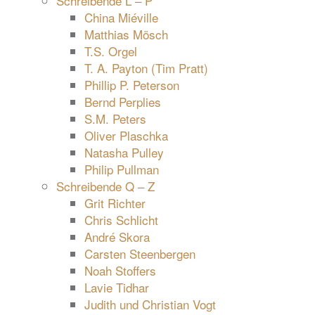
Schreibende L – P
China Miéville
Matthias Mösch
T.S. Orgel
T. A. Payton (Tim Pratt)
Phillip P. Peterson
Bernd Perplies
S.M. Peters
Oliver Plaschka
Natasha Pulley
Philip Pullman
Schreibende Q – Z
Grit Richter
Chris Schlicht
André Skora
Carsten Steenbergen
Noah Stoffers
Lavie Tidhar
Judith und Christian Vogt