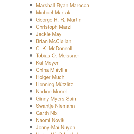
Marshall Ryan Maresca
Michael Marrak
George R. R. Martin
Christoph Marzi
Jackie May
Brian McClellan
C. K. McDonnell
Tobias O. Meissner
Kai Meyer
China Miéville
Holger Much
Henning Mützlitz
Nadine Muriel
Ginny Myers Sain
Swantje Niemann
Garth Nix
Naomi Novik
Jenny-Mai Nuyen