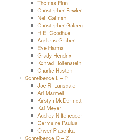
Thomas Finn
Christopher Fowler
Neil Gaiman
Christopher Golden
H.E. Goodhue
Andreas Gruber
Eve Harms
Grady Hendrix
Konrad Hollenstein
Charlie Huston
Schreibende L – P
Joe R. Lansdale
Ari Marmell
Kirstyn McDermott
Kai Meyer
Audrey Niffenegger
Germaine Paulus
Oliver Plaschka
Schreibende Q – Z