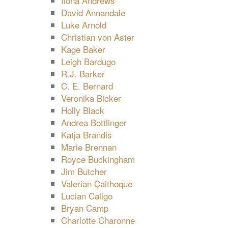
Ilona Andrews
David Annandale
Luke Arnold
Christian von Aster
Kage Baker
Leigh Bardugo
R.J. Barker
C. E. Bernard
Veronika Bicker
Holly Black
Andrea Bottlinger
Katja Brandis
Marie Brennan
Royce Buckingham
Jim Butcher
Valerian Çaithoque
Lucian Caligo
Bryan Camp
Charlotte Charonne