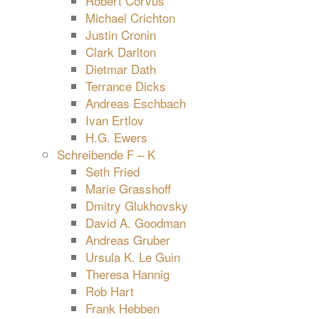
Robert Corvus
Michael Crichton
Justin Cronin
Clark Darlton
Dietmar Dath
Terrance Dicks
Andreas Eschbach
Ivan Ertlov
H.G. Ewers
Schreibende F – K
Seth Fried
Marie Grasshoff
Dmitry Glukhovsky
David A. Goodman
Andreas Gruber
Ursula K. Le Guin
Theresa Hannig
Rob Hart
Frank Hebben