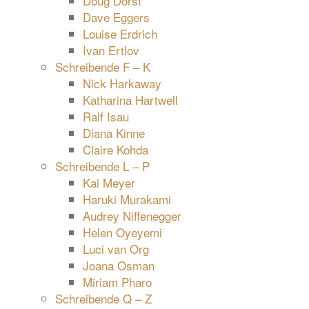
Doug Dorst
Dave Eggers
Louise Erdrich
Ivan Ertlov
Schreibende F – K
Nick Harkaway
Katharina Hartwell
Ralf Isau
Diana Kinne
Claire Kohda
Schreibende L – P
Kai Meyer
Haruki Murakami
Audrey Niffenegger
Helen Oyeyemi
Luci van Org
Joana Osman
Miriam Pharo
Schreibende Q – Z