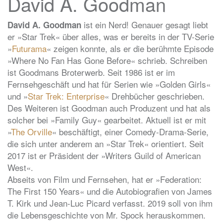
David A. Goodman
ist ein Nerd! Genauer gesagt liebt
David A. Goodman
er »Star Trek« über alles, was er bereits in der TV-Serie
»
Futurama
« zeigen konnte, als er die berühmte Episode
»Where No Fan Has Gone Before« schrieb. Schreiben
ist Goodmans Broterwerb. Seit 1986 ist er im
Fernsehgeschäft und hat für Serien wie »Golden Girls«
und »
Star Trek: Enterprise
« Drehbücher geschrieben.
Des Weiteren ist Goodman auch Produzent und hat als
solcher bei »Family Guy« gearbeitet. Aktuell ist er mit
»
The Orville
« beschäftigt, einer Comedy-Drama-Serie,
die sich unter anderem an »Star Trek« orientiert. Seit
2017 ist er Präsident der »Writers Guild of American
West«.
Abseits von Film und Fernsehen, hat er »Federation:
The First 150 Years« und die Autobiografien von James
T. Kirk und Jean-Luc Picard verfasst. 2019 soll von ihm
die Lebensgeschichte von Mr. Spock herauskommen.