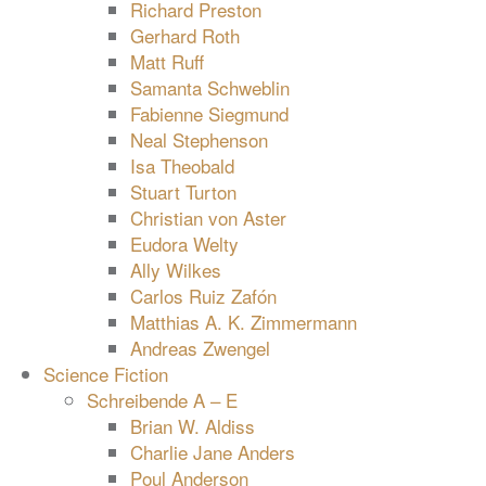
Richard Preston
Gerhard Roth
Matt Ruff
Samanta Schweblin
Fabienne Siegmund
Neal Stephenson
Isa Theobald
Stuart Turton
Christian von Aster
Eudora Welty
Ally Wilkes
Carlos Ruiz Zafón
Matthias A. K. Zimmermann
Andreas Zwengel
Science Fiction
Schreibende A – E
Brian W. Aldiss
Charlie Jane Anders
Poul Anderson