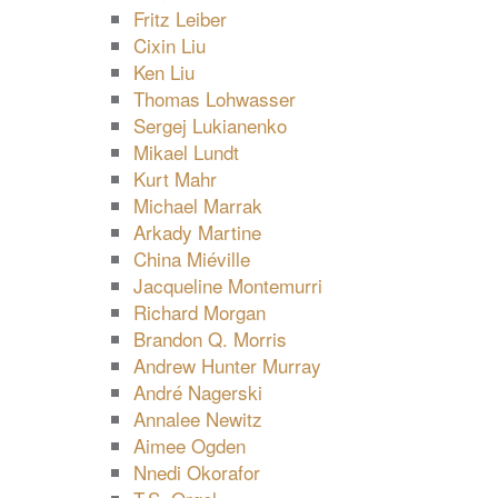
Fritz Leiber
Cixin Liu
Ken Liu
Thomas Lohwasser
Sergej Lukianenko
Mikael Lundt
Kurt Mahr
Michael Marrak
Arkady Martine
China Miéville
Jacqueline Montemurri
Richard Morgan
Brandon Q. Morris
Andrew Hunter Murray
André Nagerski
Annalee Newitz
Aimee Ogden
Nnedi Okorafor