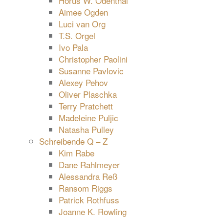
Horus W. Odenthal
Aimee Ogden
Luci van Org
T.S. Orgel
Ivo Pala
Christopher Paolini
Susanne Pavlovic
Alexey Pehov
Oliver Plaschka
Terry Pratchett
Madeleine Puljic
Natasha Pulley
Schreibende Q – Z
Kim Rabe
Dane Rahlmeyer
Alessandra Reß
Ransom Riggs
Patrick Rothfuss
Joanne K. Rowling