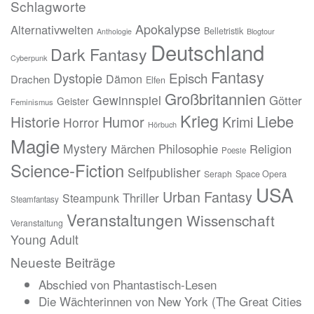
Schlagworte
Apokalypse
Alternativwelten
Belletristik
Blogtour
Anthologie
Deutschland
Dark Fantasy
Cyberpunk
Fantasy
Episch
Dystopie
Dämon
Drachen
Elfen
Großbritannien
Gewinnspiel
Götter
Geister
Feminismus
Krieg
Liebe
Historie
Humor
Krimi
Horror
Hörbuch
Magie
Mystery
Märchen
Philosophie
Religion
Poesie
Science-Fiction
Selfpublisher
Seraph
Space Opera
USA
Urban Fantasy
Thriller
Steampunk
Steamfantasy
Veranstaltungen
Wissenschaft
Veranstaltung
Young Adult
Neueste Beiträge
Abschied von Phantastisch-Lesen
Die Wächterinnen von New York (The Great Cities