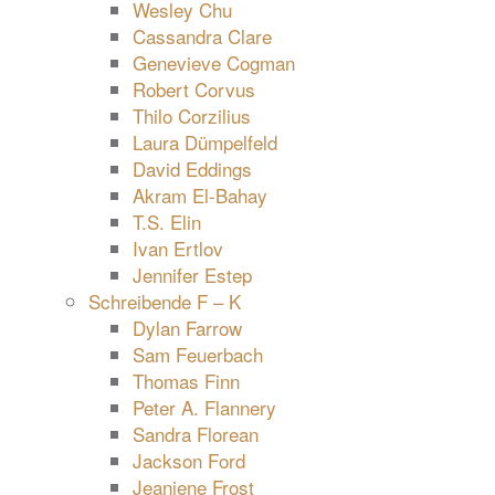
Wesley Chu
Cassandra Clare
Genevieve Cogman
Robert Corvus
Thilo Corzilius
Laura Dümpelfeld
David Eddings
Akram El-Bahay
T.S. Elin
Ivan Ertlov
Jennifer Estep
Schreibende F – K
Dylan Farrow
Sam Feuerbach
Thomas Finn
Peter A. Flannery
Sandra Florean
Jackson Ford
Jeaniene Frost