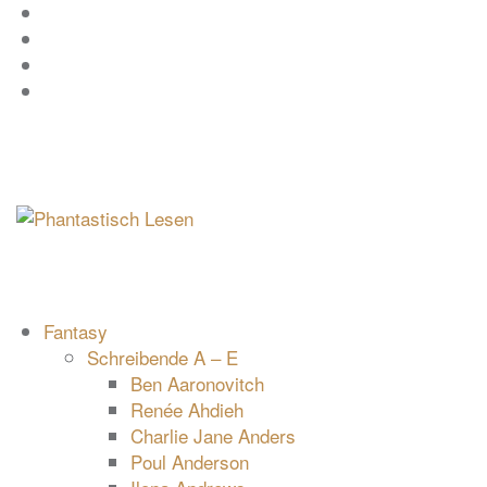
Zum
Facebook
Inhalt
Instagram
springen
YouTube
mastodon
Fantasy
Schreibende A – E
Ben Aaronovitch
Renée Ahdieh
Charlie Jane Anders
Poul Anderson