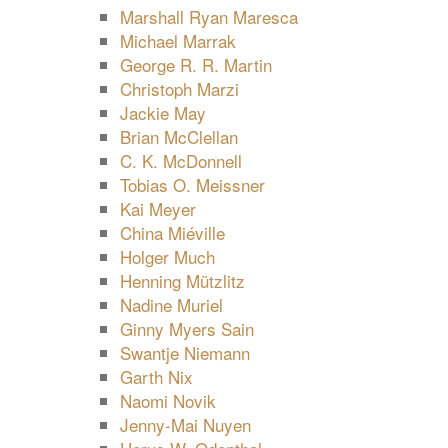
Marshall Ryan Maresca
Michael Marrak
George R. R. Martin
Christoph Marzi
Jackie May
Brian McClellan
C. K. McDonnell
Tobias O. Meissner
Kai Meyer
China Miéville
Holger Much
Henning Mützlitz
Nadine Muriel
Ginny Myers Sain
Swantje Niemann
Garth Nix
Naomi Novik
Jenny-Mai Nuyen