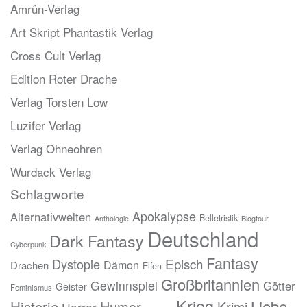
Amrûn-Verlag
Art Skript Phantastik Verlag
Cross Cult Verlag
Edition Roter Drache
Verlag Torsten Low
Luzifer Verlag
Verlag Ohneohren
Wurdack Verlag
Schlagworte
Apokalypse
Alternativwelten
Belletristik
Blogtour
Anthologie
Deutschland
Dark Fantasy
Cyberpunk
Fantasy
Episch
Dystopie
Dämon
Drachen
Elfen
Großbritannien
Gewinnspiel
Götter
Geister
Feminismus
Krieg
Liebe
Historie
Humor