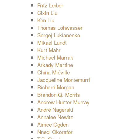
Fritz Leiber
Cixin Liu
Ken Liu
Thomas Lohwasser
Sergej Lukianenko
Mikael Lundt
Kurt Mahr
Michael Marrak
Arkady Martine
China Miéville
Jacqueline Montemurri
Richard Morgan
Brandon Q. Morris
Andrew Hunter Murray
André Nagerski
Annalee Newitz
Aimee Ogden
Nnedi Okorafor