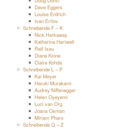
Doug Dorst
Dave Eggers
Louise Erdrich
Ivan Ertlov
Schreibende F – K
Nick Harkaway
Katharina Hartwell
Ralf Isau
Diana Kinne
Claire Kohda
Schreibende L – P
Kai Meyer
Haruki Murakami
Audrey Niffenegger
Helen Oyeyemi
Luci van Org
Joana Osman
Miriam Pharo
Schreibende Q – Z