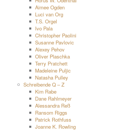
Horus W. Odenthal
Aimee Ogden
Luci van Org
T.S. Orgel
Ivo Pala
Christopher Paolini
Susanne Pavlovic
Alexey Pehov
Oliver Plaschka
Terry Pratchett
Madeleine Puljic
Natasha Pulley
Schreibende Q – Z
Kim Rabe
Dane Rahlmeyer
Alessandra Reß
Ransom Riggs
Patrick Rothfuss
Joanne K. Rowling