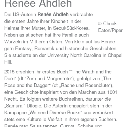
Renée Ahdieh
Die US-Autorin
verbrachte
Renée Ahdieh
die ersten Jahre ihrer Kindheit in der
© Chuck
Heimat ihrer Mutter, in Seoul/Süd-Korea.
Eaton/Piper
Neben asiatischen hat ihre Familie auch
Wurzeln im Mittleren Osten. Von klein auf las Renée
gern Fantasy, Romantik und historische Geschichten.
Sie studierte an der University North Carolina in Chapel
Hill.
2015 erschien ihr erstes Buch “”The Wrath and the
Dorn“ (dt “Zorn und Morgenröte“), gefolgt von „The
Rose and the Dagger“ (dt „Rache und Rosenblüte“),
eine Geschichte inspiriert von den Märchen aus 1001
Nacht. Es folgten weitere Buchreihen, darunter die
„Samurai“ Dilogie. Die Autorin engagiert sich in der
Kampagne „We need Diverse Books“ und verankert
stets eine Kulturelle Vielfalt in ihren eigenen Büchern.
Renée mag Salsa tanzen, Currys, Schuhe und