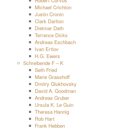
Robert Corvus
Michael Crichton
Justin Cronin
Clark Darlton
Dietmar Dath
Terrance Dicks
Andreas Eschbach
Ivan Ertlov
H.G. Ewers
Schreibende F – K
Seth Fried
Marie Grasshoff
Dmitry Glukhovsky
David A. Goodman
Andreas Gruber
Ursula K. Le Guin
Theresa Hannig
Rob Hart
Frank Hebben