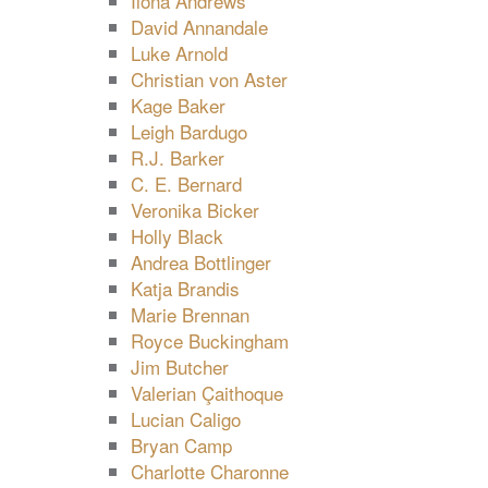
Ilona Andrews
David Annandale
Luke Arnold
Christian von Aster
Kage Baker
Leigh Bardugo
R.J. Barker
C. E. Bernard
Veronika Bicker
Holly Black
Andrea Bottlinger
Katja Brandis
Marie Brennan
Royce Buckingham
Jim Butcher
Valerian Çaithoque
Lucian Caligo
Bryan Camp
Charlotte Charonne