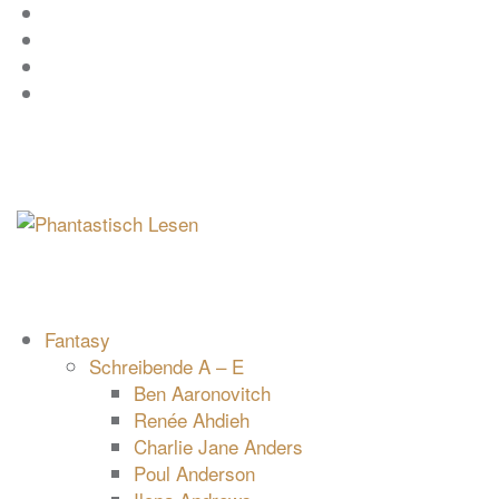
Zum
Facebook
Inhalt
Instagram
springen
YouTube
mastodon
Fantasy
Schreibende A – E
Ben Aaronovitch
Renée Ahdieh
Charlie Jane Anders
Poul Anderson