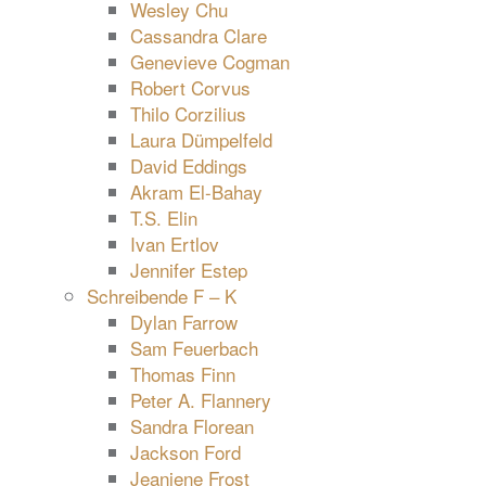
Wesley Chu
Cassandra Clare
Genevieve Cogman
Robert Corvus
Thilo Corzilius
Laura Dümpelfeld
David Eddings
Akram El-Bahay
T.S. Elin
Ivan Ertlov
Jennifer Estep
Schreibende F – K
Dylan Farrow
Sam Feuerbach
Thomas Finn
Peter A. Flannery
Sandra Florean
Jackson Ford
Jeaniene Frost