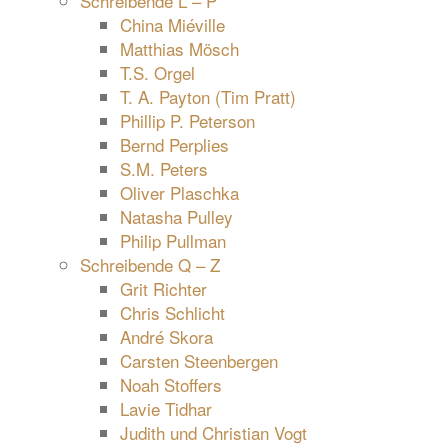
Schreibende L – P
China Miéville
Matthias Mösch
T.S. Orgel
T. A. Payton (Tim Pratt)
Phillip P. Peterson
Bernd Perplies
S.M. Peters
Oliver Plaschka
Natasha Pulley
Philip Pullman
Schreibende Q – Z
Grit Richter
Chris Schlicht
André Skora
Carsten Steenbergen
Noah Stoffers
Lavie Tidhar
Judith und Christian Vogt