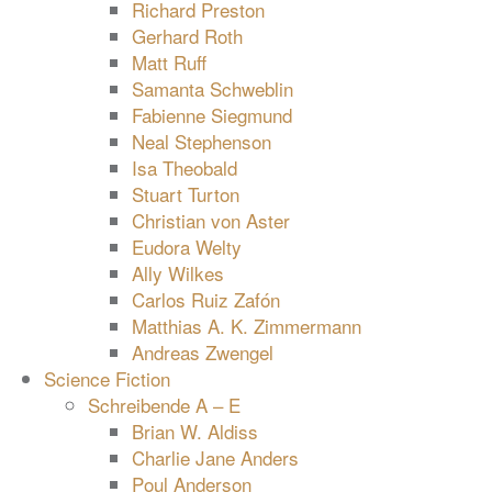
Richard Preston
Gerhard Roth
Matt Ruff
Samanta Schweblin
Fabienne Siegmund
Neal Stephenson
Isa Theobald
Stuart Turton
Christian von Aster
Eudora Welty
Ally Wilkes
Carlos Ruiz Zafón
Matthias A. K. Zimmermann
Andreas Zwengel
Science Fiction
Schreibende A – E
Brian W. Aldiss
Charlie Jane Anders
Poul Anderson