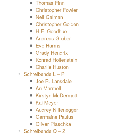
Thomas Finn
Christopher Fowler
Neil Gaiman
Christopher Golden
H.E. Goodhue
Andreas Gruber
Eve Harms
Grady Hendrix
Konrad Hollenstein
Charlie Huston
Schreibende L – P
Joe R. Lansdale
Ari Marmell
Kirstyn McDermott
Kai Meyer
Audrey Niffenegger
Germaine Paulus
Oliver Plaschka
Schreibende Q – Z