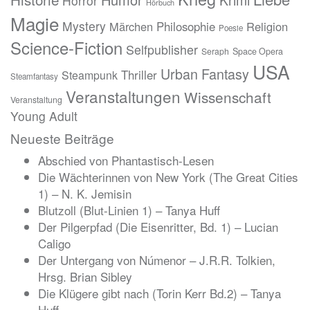
Krimi
Horror
Hörbuch
Magie
Mystery
Märchen
Philosophie
Religion
Poesie
Science-Fiction
Selfpublisher
Seraph
Space Opera
USA
Urban Fantasy
Thriller
Steampunk
Steamfantasy
Veranstaltungen
Wissenschaft
Veranstaltung
Young Adult
Neueste Beiträge
Abschied von Phantastisch-Lesen
Die Wächterinnen von New York (The Great Cities
1) – N. K. Jemisin
Blutzoll (Blut-Linien 1) – Tanya Huff
Der Pilgerpfad (Die Eisenritter, Bd. 1) – Lucian
Caligo
Der Untergang von Númenor – J.R.R. Tolkien,
Hrsg. Brian Sibley
Die Klügere gibt nach (Torin Kerr Bd.2) – Tanya
Huff