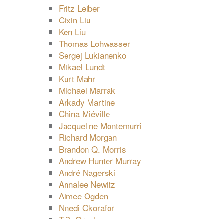
Fritz Leiber
Cixin Liu
Ken Liu
Thomas Lohwasser
Sergej Lukianenko
Mikael Lundt
Kurt Mahr
Michael Marrak
Arkady Martine
China Miéville
Jacqueline Montemurri
Richard Morgan
Brandon Q. Morris
Andrew Hunter Murray
André Nagerski
Annalee Newitz
Aimee Ogden
Nnedi Okorafor