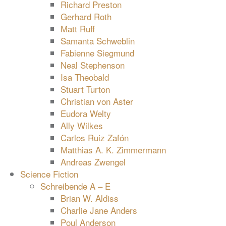
Richard Preston
Gerhard Roth
Matt Ruff
Samanta Schweblin
Fabienne Siegmund
Neal Stephenson
Isa Theobald
Stuart Turton
Christian von Aster
Eudora Welty
Ally Wilkes
Carlos Ruiz Zafón
Matthias A. K. Zimmermann
Andreas Zwengel
Science Fiction
Schreibende A – E
Brian W. Aldiss
Charlie Jane Anders
Poul Anderson