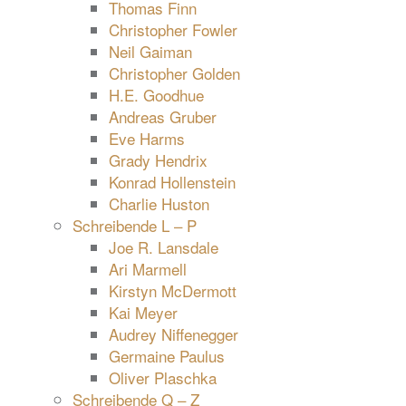
Thomas Finn
Christopher Fowler
Neil Gaiman
Christopher Golden
H.E. Goodhue
Andreas Gruber
Eve Harms
Grady Hendrix
Konrad Hollenstein
Charlie Huston
Schreibende L – P
Joe R. Lansdale
Ari Marmell
Kirstyn McDermott
Kai Meyer
Audrey Niffenegger
Germaine Paulus
Oliver Plaschka
Schreibende Q – Z