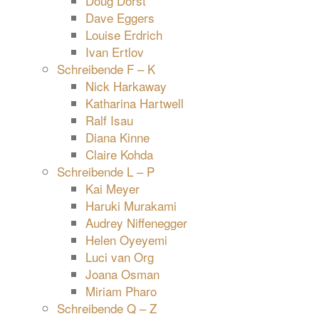
Doug Dorst
Dave Eggers
Louise Erdrich
Ivan Ertlov
Schreibende F – K
Nick Harkaway
Katharina Hartwell
Ralf Isau
Diana Kinne
Claire Kohda
Schreibende L – P
Kai Meyer
Haruki Murakami
Audrey Niffenegger
Helen Oyeyemi
Luci van Org
Joana Osman
Miriam Pharo
Schreibende Q – Z