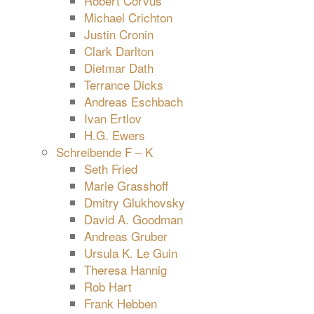
Robert Corvus
Michael Crichton
Justin Cronin
Clark Darlton
Dietmar Dath
Terrance Dicks
Andreas Eschbach
Ivan Ertlov
H.G. Ewers
Schreibende F – K
Seth Fried
Marie Grasshoff
Dmitry Glukhovsky
David A. Goodman
Andreas Gruber
Ursula K. Le Guin
Theresa Hannig
Rob Hart
Frank Hebben