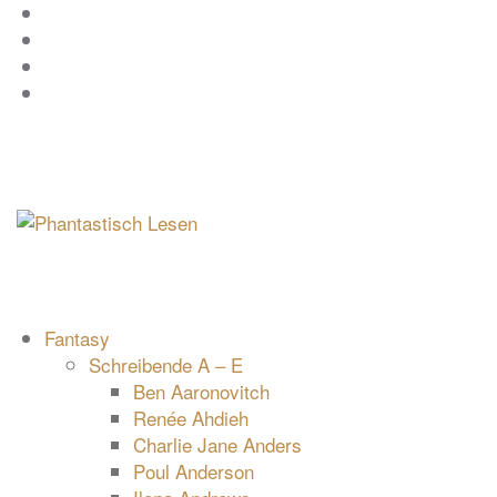
Zum
Facebook
Inhalt
Instagram
springen
YouTube
mastodon
Fantasy
Schreibende A – E
Ben Aaronovitch
Renée Ahdieh
Charlie Jane Anders
Poul Anderson