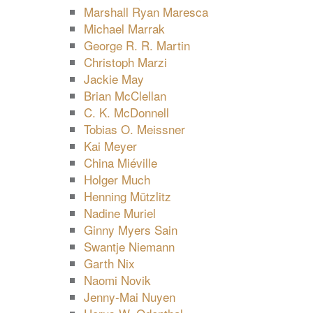
Marshall Ryan Maresca
Michael Marrak
George R. R. Martin
Christoph Marzi
Jackie May
Brian McClellan
C. K. McDonnell
Tobias O. Meissner
Kai Meyer
China Miéville
Holger Much
Henning Mützlitz
Nadine Muriel
Ginny Myers Sain
Swantje Niemann
Garth Nix
Naomi Novik
Jenny-Mai Nuyen