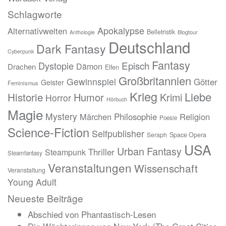
Schlagworte
Apokalypse
Alternativwelten
Belletristik
Blogtour
Anthologie
Deutschland
Dark Fantasy
Cyberpunk
Fantasy
Episch
Dystopie
Dämon
Drachen
Elfen
Großbritannien
Gewinnspiel
Götter
Geister
Feminismus
Krieg
Liebe
Historie
Humor
Krimi
Horror
Hörbuch
Magie
Mystery
Märchen
Philosophie
Religion
Poesie
Science-Fiction
Selfpublisher
Seraph
Space Opera
USA
Urban Fantasy
Thriller
Steampunk
Steamfantasy
Veranstaltungen
Wissenschaft
Veranstaltung
Young Adult
Neueste Beiträge
Abschied von Phantastisch-Lesen