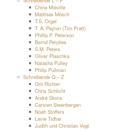
Schreibende L – P
China Miéville
Matthias Mösch
T.S. Orgel
T. A. Payton (Tim Pratt)
Phillip P. Peterson
Bernd Perplies
S.M. Peters
Oliver Plaschka
Natasha Pulley
Philip Pullman
Schreibende Q – Z
Grit Richter
Chris Schlicht
André Skora
Carsten Steenbergen
Noah Stoffers
Lavie Tidhar
Judith und Christian Vogt