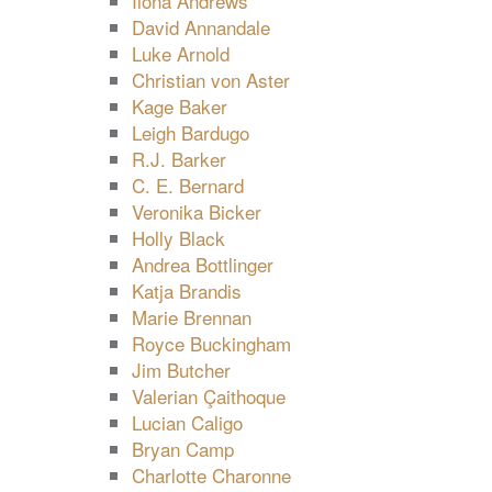
Ilona Andrews
David Annandale
Luke Arnold
Christian von Aster
Kage Baker
Leigh Bardugo
R.J. Barker
C. E. Bernard
Veronika Bicker
Holly Black
Andrea Bottlinger
Katja Brandis
Marie Brennan
Royce Buckingham
Jim Butcher
Valerian Çaithoque
Lucian Caligo
Bryan Camp
Charlotte Charonne