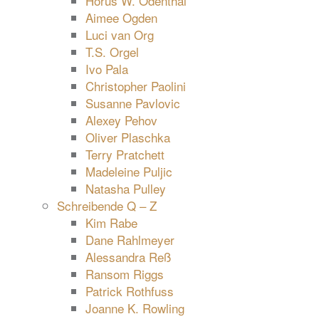
Horus W. Odenthal
Aimee Ogden
Luci van Org
T.S. Orgel
Ivo Pala
Christopher Paolini
Susanne Pavlovic
Alexey Pehov
Oliver Plaschka
Terry Pratchett
Madeleine Puljic
Natasha Pulley
Schreibende Q – Z
Kim Rabe
Dane Rahlmeyer
Alessandra Reß
Ransom Riggs
Patrick Rothfuss
Joanne K. Rowling