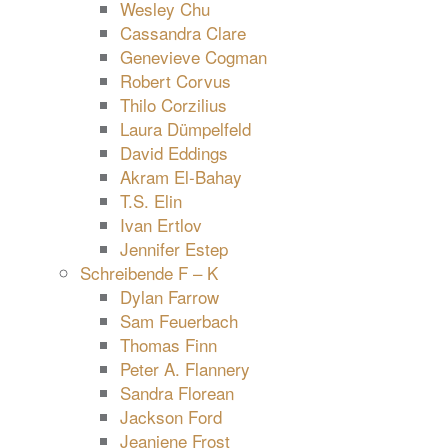
Wesley Chu
Cassandra Clare
Genevieve Cogman
Robert Corvus
Thilo Corzilius
Laura Dümpelfeld
David Eddings
Akram El-Bahay
T.S. Elin
Ivan Ertlov
Jennifer Estep
Schreibende F – K
Dylan Farrow
Sam Feuerbach
Thomas Finn
Peter A. Flannery
Sandra Florean
Jackson Ford
Jeaniene Frost