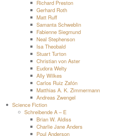
Richard Preston
Gerhard Roth
Matt Ruff
Samanta Schweblin
Fabienne Siegmund
Neal Stephenson
Isa Theobald
Stuart Turton
Christian von Aster
Eudora Welty
Ally Wilkes
Carlos Ruiz Zafón
Matthias A. K. Zimmermann
Andreas Zwengel
Science Fiction
Schreibende A – E
Brian W. Aldiss
Charlie Jane Anders
Poul Anderson