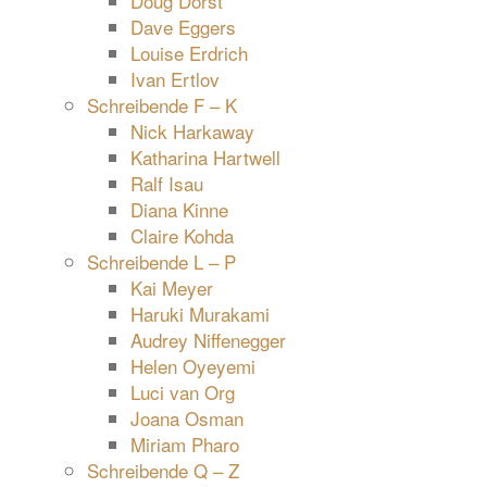
Doug Dorst
Dave Eggers
Louise Erdrich
Ivan Ertlov
Schreibende F – K
Nick Harkaway
Katharina Hartwell
Ralf Isau
Diana Kinne
Claire Kohda
Schreibende L – P
Kai Meyer
Haruki Murakami
Audrey Niffenegger
Helen Oyeyemi
Luci van Org
Joana Osman
Miriam Pharo
Schreibende Q – Z