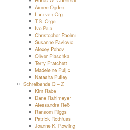
Horus W. Odenthal
Aimee Ogden
Luci van Org
T.S. Orgel
Ivo Pala
Christopher Paolini
Susanne Pavlovic
Alexey Pehov
Oliver Plaschka
Terry Pratchett
Madeleine Puljic
Natasha Pulley
Schreibende Q – Z
Kim Rabe
Dane Rahlmeyer
Alessandra Reß
Ransom Riggs
Patrick Rothfuss
Joanne K. Rowling