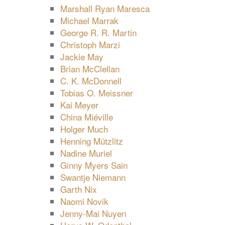
Marshall Ryan Maresca
Michael Marrak
George R. R. Martin
Christoph Marzi
Jackie May
Brian McClellan
C. K. McDonnell
Tobias O. Meissner
Kai Meyer
China Miéville
Holger Much
Henning Mützlitz
Nadine Muriel
Ginny Myers Sain
Swantje Niemann
Garth Nix
Naomi Novik
Jenny-Mai Nuyen