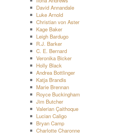
Ilona Andrews
David Annandale
Luke Arnold
Christian von Aster
Kage Baker
Leigh Bardugo
R.J. Barker
C. E. Bernard
Veronika Bicker
Holly Black
Andrea Bottlinger
Katja Brandis
Marie Brennan
Royce Buckingham
Jim Butcher
Valerian Çaithoque
Lucian Caligo
Bryan Camp
Charlotte Charonne