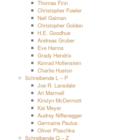
Thomas Finn
Christopher Fowler
Neil Gaiman
Christopher Golden
H.E. Goodhue
Andreas Gruber
Eve Harms
Grady Hendrix
Konrad Hollenstein
Charlie Huston
Schreibende L – P
Joe R. Lansdale
Ari Marmell
Kirstyn McDermott
Kai Meyer
Audrey Niffenegger
Germaine Paulus
Oliver Plaschka
Schreibende Q – Z