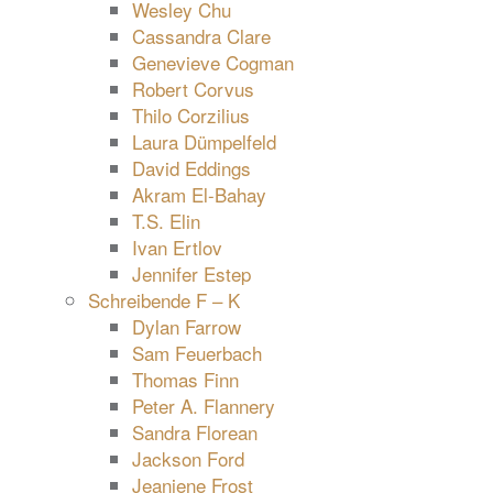
Wesley Chu
Cassandra Clare
Genevieve Cogman
Robert Corvus
Thilo Corzilius
Laura Dümpelfeld
David Eddings
Akram El-Bahay
T.S. Elin
Ivan Ertlov
Jennifer Estep
Schreibende F – K
Dylan Farrow
Sam Feuerbach
Thomas Finn
Peter A. Flannery
Sandra Florean
Jackson Ford
Jeaniene Frost