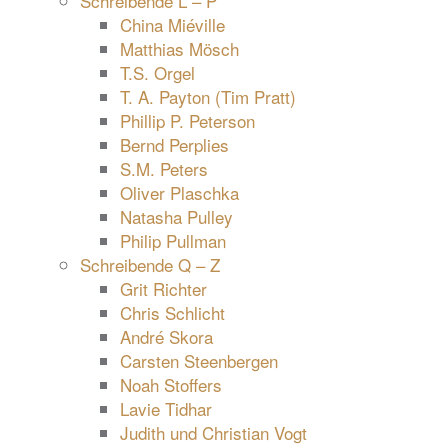
Schreibende L – P
China Miéville
Matthias Mösch
T.S. Orgel
T. A. Payton (Tim Pratt)
Phillip P. Peterson
Bernd Perplies
S.M. Peters
Oliver Plaschka
Natasha Pulley
Philip Pullman
Schreibende Q – Z
Grit Richter
Chris Schlicht
André Skora
Carsten Steenbergen
Noah Stoffers
Lavie Tidhar
Judith und Christian Vogt