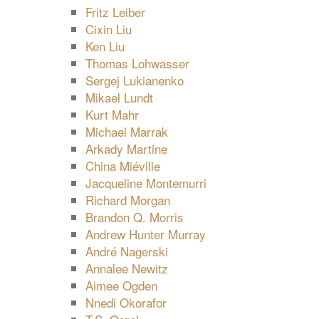
Fritz Leiber
Cixin Liu
Ken Liu
Thomas Lohwasser
Sergej Lukianenko
Mikael Lundt
Kurt Mahr
Michael Marrak
Arkady Martine
China Miéville
Jacqueline Montemurri
Richard Morgan
Brandon Q. Morris
Andrew Hunter Murray
André Nagerski
Annalee Newitz
Aimee Ogden
Nnedi Okorafor