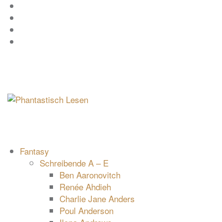
Zum
Facebook
Inhalt
Instagram
springen
YouTube
mastodon
Fantasy
Schreibende A – E
Ben Aaronovitch
Renée Ahdieh
Charlie Jane Anders
Poul Anderson