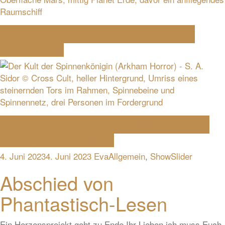
Der verbotene Planet – Jacqueline
Montemurri
Der Kult der Spinnenkönigin (Arkham
Horror) – S. A. Sidor
4. Juni 2023
4. Juni 2023
Eva
Allgemein
,
ShowSlider
Abschied von
Phantastisch-Lesen
Ein Herzensprojekt geht zu Ende Ihr Lieben,ich muss Euch