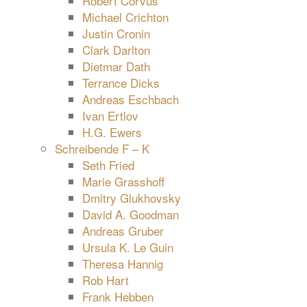
Robert Corvus
Michael Crichton
Justin Cronin
Clark Darlton
Dietmar Dath
Terrance Dicks
Andreas Eschbach
Ivan Ertlov
H.G. Ewers
Schreibende F – K
Seth Fried
Marie Grasshoff
Dmitry Glukhovsky
David A. Goodman
Andreas Gruber
Ursula K. Le Guin
Theresa Hannig
Rob Hart
Frank Hebben