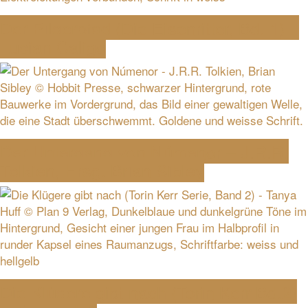
Der Pilgerpfad (Die Eisenritter, Bd. 1) –
Lucian Caligo
Der Untergang von Númenor – J.R.R.
Tolkien, Hrsg. Brian Sibley
Die Klügere gibt nach (Torin Kerr Bd.2)