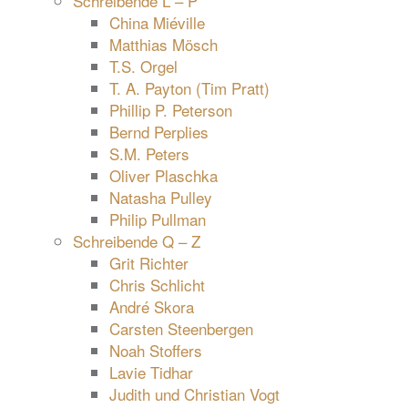
Schreibende L – P
China Miéville
Matthias Mösch
T.S. Orgel
T. A. Payton (Tim Pratt)
Phillip P. Peterson
Bernd Perplies
S.M. Peters
Oliver Plaschka
Natasha Pulley
Philip Pullman
Schreibende Q – Z
Grit Richter
Chris Schlicht
André Skora
Carsten Steenbergen
Noah Stoffers
Lavie Tidhar
Judith und Christian Vogt