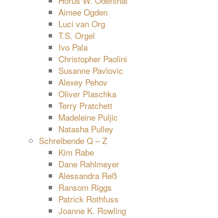
Horus W. Odenthal
Aimee Ogden
Luci van Org
T.S. Orgel
Ivo Pala
Christopher Paolini
Susanne Pavlovic
Alexey Pehov
Oliver Plaschka
Terry Pratchett
Madeleine Puljic
Natasha Pulley
Schreibende Q – Z
Kim Rabe
Dane Rahlmeyer
Alessandra Reß
Ransom Riggs
Patrick Rothfuss
Joanne K. Rowling