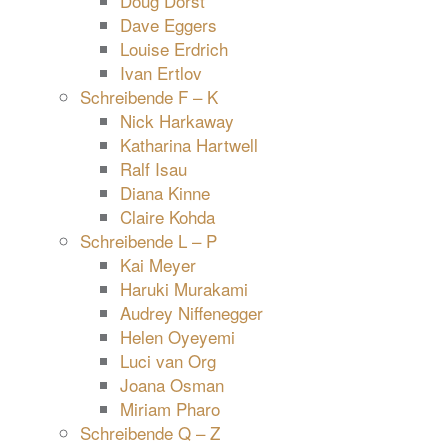
Doug Dorst
Dave Eggers
Louise Erdrich
Ivan Ertlov
Schreibende F – K
Nick Harkaway
Katharina Hartwell
Ralf Isau
Diana Kinne
Claire Kohda
Schreibende L – P
Kai Meyer
Haruki Murakami
Audrey Niffenegger
Helen Oyeyemi
Luci van Org
Joana Osman
Miriam Pharo
Schreibende Q – Z