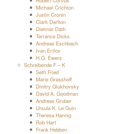
Robert Corvus
Michael Crichton
Justin Cronin
Clark Darlton
Dietmar Dath
Terrance Dicks
Andreas Eschbach
Ivan Ertlov
H.G. Ewers
Schreibende F – K
Seth Fried
Marie Grasshoff
Dmitry Glukhovsky
David A. Goodman
Andreas Gruber
Ursula K. Le Guin
Theresa Hannig
Rob Hart
Frank Hebben