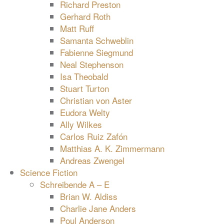
Richard Preston
Gerhard Roth
Matt Ruff
Samanta Schweblin
Fabienne Siegmund
Neal Stephenson
Isa Theobald
Stuart Turton
Christian von Aster
Eudora Welty
Ally Wilkes
Carlos Ruiz Zafón
Matthias A. K. Zimmermann
Andreas Zwengel
Science Fiction
Schreibende A – E
Brian W. Aldiss
Charlie Jane Anders
Poul Anderson