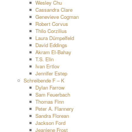
Wesley Chu
Cassandra Clare
Genevieve Cogman
Robert Corvus
Thilo Corzilius
Laura Dümpelfeld
David Eddings
Akram El-Bahay
T.S. Elin
Ivan Ertlov
Jennifer Estep
Schreibende F – K
Dylan Farrow
Sam Feuerbach
Thomas Finn
Peter A. Flannery
Sandra Florean
Jackson Ford
Jeaniene Frost