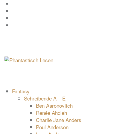
Zum
Facebook
Inhalt
Instagram
springen
YouTube
mastodon
Fantasy
Schreibende A – E
Ben Aaronovitch
Renée Ahdieh
Charlie Jane Anders
Poul Anderson