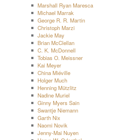
Marshall Ryan Maresca
Michael Marrak
George R. R. Martin
Christoph Marzi
Jackie May
Brian McClellan
C. K. McDonnell
Tobias O. Meissner
Kai Meyer
China Miéville
Holger Much
Henning Mützlitz
Nadine Muriel
Ginny Myers Sain
Swantje Niemann
Garth Nix
Naomi Novik
Jenny-Mai Nuyen