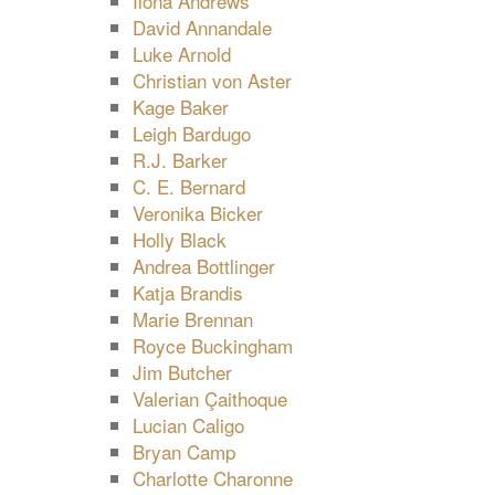
Ilona Andrews
David Annandale
Luke Arnold
Christian von Aster
Kage Baker
Leigh Bardugo
R.J. Barker
C. E. Bernard
Veronika Bicker
Holly Black
Andrea Bottlinger
Katja Brandis
Marie Brennan
Royce Buckingham
Jim Butcher
Valerian Çaithoque
Lucian Caligo
Bryan Camp
Charlotte Charonne