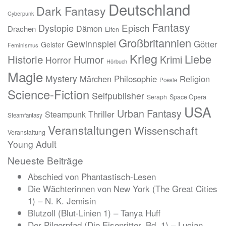
Deutschland
Dark Fantasy
Cyberpunk
Fantasy
Episch
Dystopie
Dämon
Drachen
Elfen
Großbritannien
Gewinnspiel
Götter
Geister
Feminismus
Krieg
Liebe
Historie
Humor
Krimi
Horror
Hörbuch
Magie
Mystery
Märchen
Philosophie
Religion
Poesie
Science-Fiction
Selfpublisher
Seraph
Space Opera
USA
Urban Fantasy
Thriller
Steampunk
Steamfantasy
Veranstaltungen
Wissenschaft
Veranstaltung
Young Adult
Neueste Beiträge
Abschied von Phantastisch-Lesen
Die Wächterinnen von New York (The Great Cities
1) – N. K. Jemisin
Blutzoll (Blut-Linien 1) – Tanya Huff
Der Pilgerpfad (Die Eisenritter, Bd. 1) – Lucian