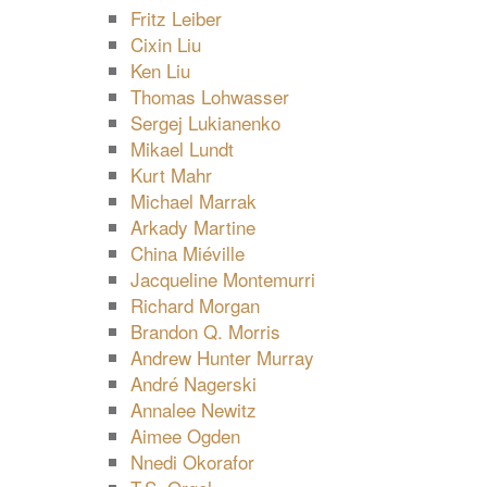
Fritz Leiber
Cixin Liu
Ken Liu
Thomas Lohwasser
Sergej Lukianenko
Mikael Lundt
Kurt Mahr
Michael Marrak
Arkady Martine
China Miéville
Jacqueline Montemurri
Richard Morgan
Brandon Q. Morris
Andrew Hunter Murray
André Nagerski
Annalee Newitz
Aimee Ogden
Nnedi Okorafor