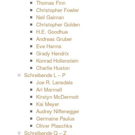
Thomas Finn
Christopher Fowler
Neil Gaiman
Christopher Golden
H.E. Goodhue
Andreas Gruber
Eve Harms
Grady Hendrix
Konrad Hollenstein
Charlie Huston
Schreibende L – P
Joe R. Lansdale
Ari Marmell
Kirstyn McDermott
Kai Meyer
Audrey Niffenegger
Germaine Paulus
Oliver Plaschka
Schreibende Q – Z