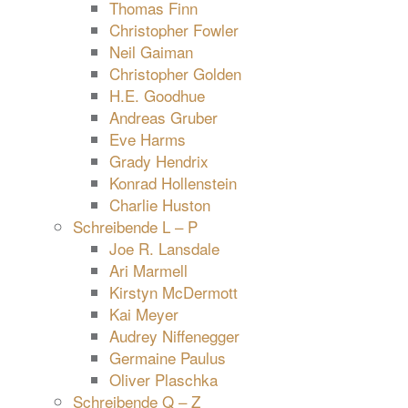
Thomas Finn
Christopher Fowler
Neil Gaiman
Christopher Golden
H.E. Goodhue
Andreas Gruber
Eve Harms
Grady Hendrix
Konrad Hollenstein
Charlie Huston
Schreibende L – P
Joe R. Lansdale
Ari Marmell
Kirstyn McDermott
Kai Meyer
Audrey Niffenegger
Germaine Paulus
Oliver Plaschka
Schreibende Q – Z