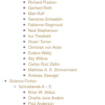
Richard Preston
Gerhard Roth
Matt Ruff
Samanta Schweblin
Fabienne Siegmund
Neal Stephenson
Isa Theobald
Stuart Turton
Christian von Aster
Eudora Welty
Ally Wilkes
Carlos Ruiz Zafón
Matthias A. K. Zimmermann
Andreas Zwengel
Science Fiction
Schreibende A – E
Brian W. Aldiss
Charlie Jane Anders
Poul Anderson