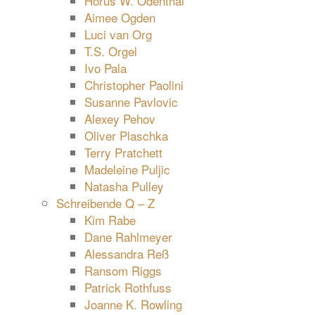
Horus W. Odenthal
Aimee Ogden
Luci van Org
T.S. Orgel
Ivo Pala
Christopher Paolini
Susanne Pavlovic
Alexey Pehov
Oliver Plaschka
Terry Pratchett
Madeleine Puljic
Natasha Pulley
Schreibende Q – Z
Kim Rabe
Dane Rahlmeyer
Alessandra Reß
Ransom Riggs
Patrick Rothfuss
Joanne K. Rowling