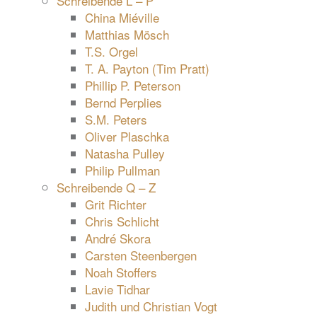
Schreibende L – P
China Miéville
Matthias Mösch
T.S. Orgel
T. A. Payton (Tim Pratt)
Phillip P. Peterson
Bernd Perplies
S.M. Peters
Oliver Plaschka
Natasha Pulley
Philip Pullman
Schreibende Q – Z
Grit Richter
Chris Schlicht
André Skora
Carsten Steenbergen
Noah Stoffers
Lavie Tidhar
Judith und Christian Vogt