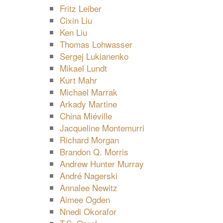
Fritz Leiber
Cixin Liu
Ken Liu
Thomas Lohwasser
Sergej Lukianenko
Mikael Lundt
Kurt Mahr
Michael Marrak
Arkady Martine
China Miéville
Jacqueline Montemurri
Richard Morgan
Brandon Q. Morris
Andrew Hunter Murray
André Nagerski
Annalee Newitz
Aimee Ogden
Nnedi Okorafor