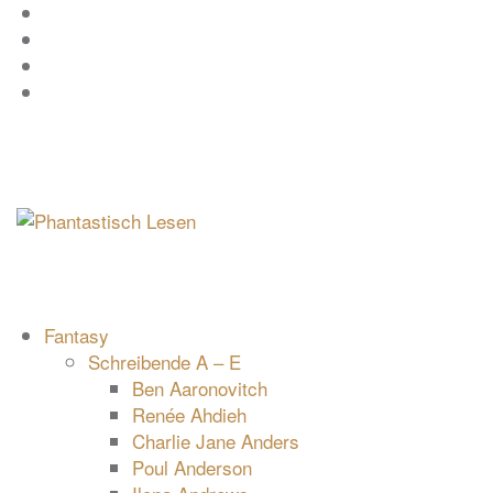
Zum
Facebook
Inhalt
Instagram
springen
YouTube
mastodon
Fantasy
Schreibende A – E
Ben Aaronovitch
Renée Ahdieh
Charlie Jane Anders
Poul Anderson