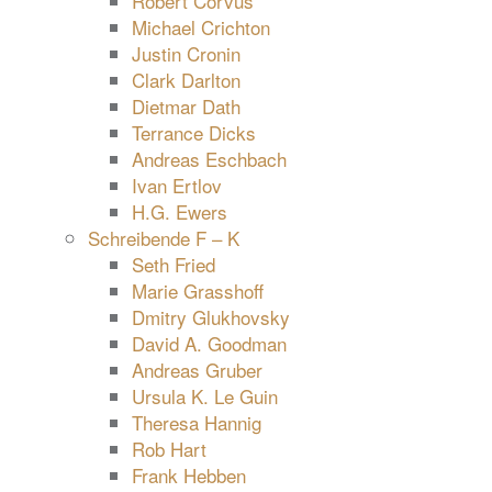
Robert Corvus
Michael Crichton
Justin Cronin
Clark Darlton
Dietmar Dath
Terrance Dicks
Andreas Eschbach
Ivan Ertlov
H.G. Ewers
Schreibende F – K
Seth Fried
Marie Grasshoff
Dmitry Glukhovsky
David A. Goodman
Andreas Gruber
Ursula K. Le Guin
Theresa Hannig
Rob Hart
Frank Hebben