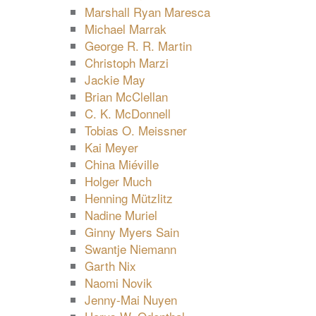
Marshall Ryan Maresca
Michael Marrak
George R. R. Martin
Christoph Marzi
Jackie May
Brian McClellan
C. K. McDonnell
Tobias O. Meissner
Kai Meyer
China Miéville
Holger Much
Henning Mützlitz
Nadine Muriel
Ginny Myers Sain
Swantje Niemann
Garth Nix
Naomi Novik
Jenny-Mai Nuyen