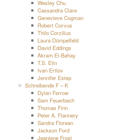
Wesley Chu
Cassandra Clare
Genevieve Cogman
Robert Corvus
Thilo Corzilius
Laura Dümpelfeld
David Eddings
Akram El-Bahay
T.S. Elin
Ivan Ertlov
Jennifer Estep
Schreibende F – K
Dylan Farrow
Sam Feuerbach
Thomas Finn
Peter A. Flannery
Sandra Florean
Jackson Ford
Jeaniene Frost