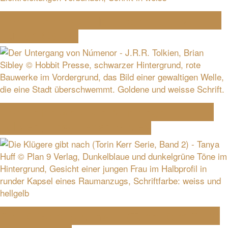
Der Pilgerpfad (Die Eisenritter, Bd. 1) –
Lucian Caligo
Der Untergang von Númenor – J.R.R.
Tolkien, Hrsg. Brian Sibley
Die Klügere gibt nach (Torin Kerr Bd.2)