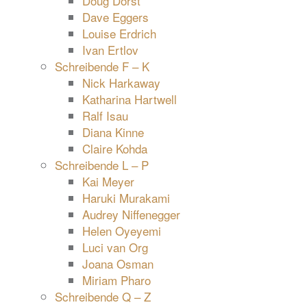
Doug Dorst
Dave Eggers
Louise Erdrich
Ivan Ertlov
Schreibende F – K
Nick Harkaway
Katharina Hartwell
Ralf Isau
Diana Kinne
Claire Kohda
Schreibende L – P
Kai Meyer
Haruki Murakami
Audrey Niffenegger
Helen Oyeyemi
Luci van Org
Joana Osman
Miriam Pharo
Schreibende Q – Z