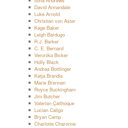
Ilona Andrews
David Annandale
Luke Arnold
Christian von Aster
Kage Baker
Leigh Bardugo
R.J. Barker
C. E. Bernard
Veronika Bicker
Holly Black
Andrea Bottlinger
Katja Brandis
Marie Brennan
Royce Buckingham
Jim Butcher
Valerian Çaithoque
Lucian Caligo
Bryan Camp
Charlotte Charonne