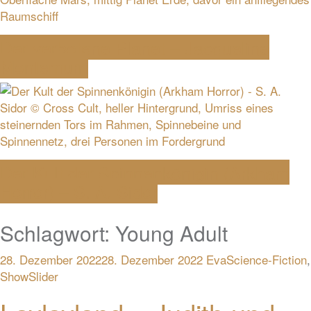
Der verbotene Planet – Jacqueline
Montemurri
Der Kult der Spinnenkönigin (Arkham
Horror) – S. A. Sidor
Schlagwort:
Young Adult
28. Dezember 2022
28. Dezember 2022
Eva
Science-Fiction
,
ShowSlider