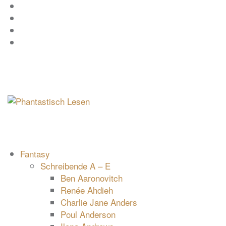
Zum
Facebook
Inhalt
Instagram
springen
YouTube
mastodon
Fantasy
Schreibende A – E
Ben Aaronovitch
Renée Ahdieh
Charlie Jane Anders
Poul Anderson