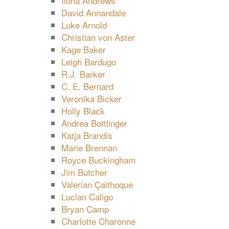
Ilona Andrews
David Annandale
Luke Arnold
Christian von Aster
Kage Baker
Leigh Bardugo
R.J. Barker
C. E. Bernard
Veronika Bicker
Holly Black
Andrea Bottlinger
Katja Brandis
Marie Brennan
Royce Buckingham
Jim Butcher
Valerian Çaithoque
Lucian Caligo
Bryan Camp
Charlotte Charonne