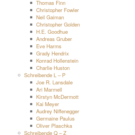
Thomas Finn
Christopher Fowler
Neil Gaiman
Christopher Golden
H.E. Goodhue
Andreas Gruber
Eve Harms
Grady Hendrix
Konrad Hollenstein
Charlie Huston
Schreibende L – P
Joe R. Lansdale
Ari Marmell
Kirstyn McDermott
Kai Meyer
Audrey Niffenegger
Germaine Paulus
Oliver Plaschka
Schreibende Q – Z