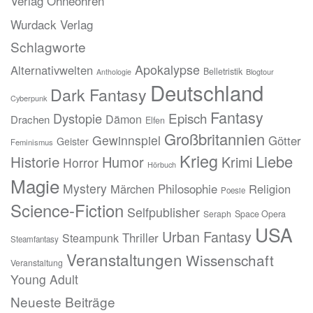
Verlag Ohneohren
Wurdack Verlag
Schlagworte
Apokalypse
Alternativwelten
Belletristik
Blogtour
Anthologie
Deutschland
Dark Fantasy
Cyberpunk
Fantasy
Episch
Dystopie
Dämon
Drachen
Elfen
Großbritannien
Gewinnspiel
Götter
Geister
Feminismus
Krieg
Liebe
Historie
Humor
Krimi
Horror
Hörbuch
Magie
Mystery
Märchen
Philosophie
Religion
Poesie
Science-Fiction
Selfpublisher
Seraph
Space Opera
USA
Urban Fantasy
Thriller
Steampunk
Steamfantasy
Veranstaltungen
Wissenschaft
Veranstaltung
Young Adult
Neueste Beiträge