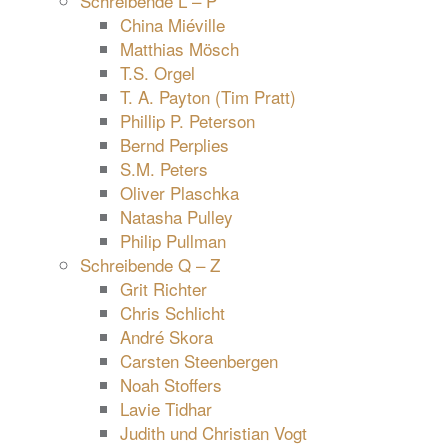
Schreibende L – P
China Miéville
Matthias Mösch
T.S. Orgel
T. A. Payton (Tim Pratt)
Phillip P. Peterson
Bernd Perplies
S.M. Peters
Oliver Plaschka
Natasha Pulley
Philip Pullman
Schreibende Q – Z
Grit Richter
Chris Schlicht
André Skora
Carsten Steenbergen
Noah Stoffers
Lavie Tidhar
Judith und Christian Vogt