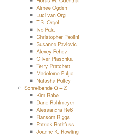
Horus W. Odenthal
Aimee Ogden
Luci van Org
T.S. Orgel
Ivo Pala
Christopher Paolini
Susanne Pavlovic
Alexey Pehov
Oliver Plaschka
Terry Pratchett
Madeleine Puljic
Natasha Pulley
Schreibende Q – Z
Kim Rabe
Dane Rahlmeyer
Alessandra Reß
Ransom Riggs
Patrick Rothfuss
Joanne K. Rowling