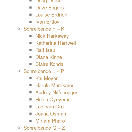
Doug Dorst
Dave Eggers
Louise Erdrich
Ivan Ertlov
Schreibende F – K
Nick Harkaway
Katharina Hartwell
Ralf Isau
Diana Kinne
Claire Kohda
Schreibende L – P
Kai Meyer
Haruki Murakami
Audrey Niffenegger
Helen Oyeyemi
Luci van Org
Joana Osman
Miriam Pharo
Schreibende Q – Z