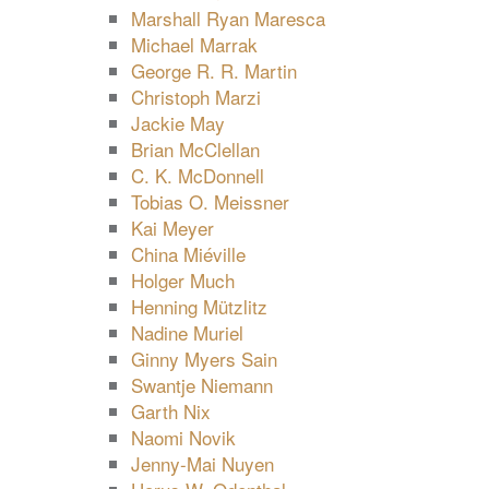
Marshall Ryan Maresca
Michael Marrak
George R. R. Martin
Christoph Marzi
Jackie May
Brian McClellan
C. K. McDonnell
Tobias O. Meissner
Kai Meyer
China Miéville
Holger Much
Henning Mützlitz
Nadine Muriel
Ginny Myers Sain
Swantje Niemann
Garth Nix
Naomi Novik
Jenny-Mai Nuyen