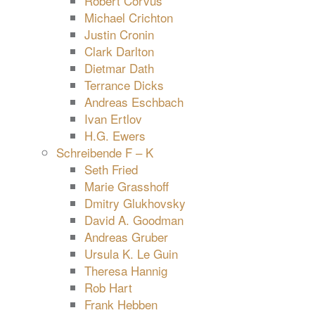
Robert Corvus
Michael Crichton
Justin Cronin
Clark Darlton
Dietmar Dath
Terrance Dicks
Andreas Eschbach
Ivan Ertlov
H.G. Ewers
Schreibende F – K
Seth Fried
Marie Grasshoff
Dmitry Glukhovsky
David A. Goodman
Andreas Gruber
Ursula K. Le Guin
Theresa Hannig
Rob Hart
Frank Hebben