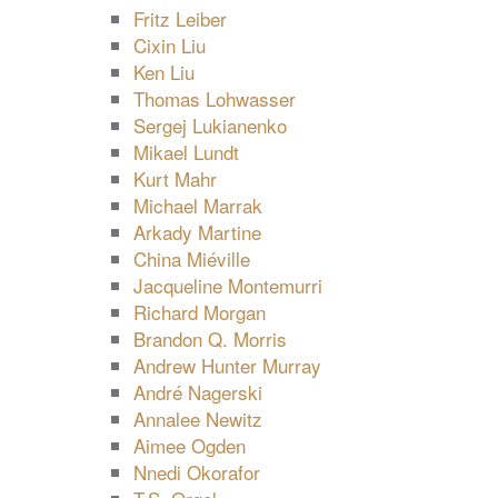
Fritz Leiber
Cixin Liu
Ken Liu
Thomas Lohwasser
Sergej Lukianenko
Mikael Lundt
Kurt Mahr
Michael Marrak
Arkady Martine
China Miéville
Jacqueline Montemurri
Richard Morgan
Brandon Q. Morris
Andrew Hunter Murray
André Nagerski
Annalee Newitz
Aimee Ogden
Nnedi Okorafor