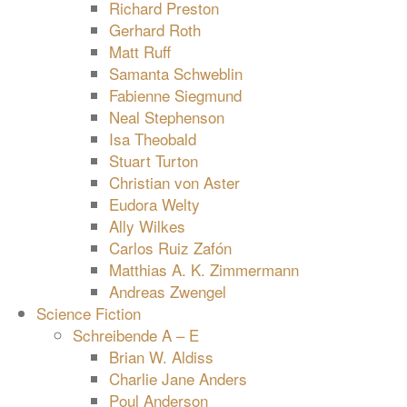
Richard Preston
Gerhard Roth
Matt Ruff
Samanta Schweblin
Fabienne Siegmund
Neal Stephenson
Isa Theobald
Stuart Turton
Christian von Aster
Eudora Welty
Ally Wilkes
Carlos Ruiz Zafón
Matthias A. K. Zimmermann
Andreas Zwengel
Science Fiction
Schreibende A – E
Brian W. Aldiss
Charlie Jane Anders
Poul Anderson