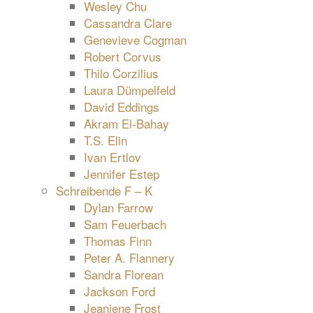
Wesley Chu
Cassandra Clare
Genevieve Cogman
Robert Corvus
Thilo Corzilius
Laura Dümpelfeld
David Eddings
Akram El-Bahay
T.S. Elin
Ivan Ertlov
Jennifer Estep
Schreibende F – K
Dylan Farrow
Sam Feuerbach
Thomas Finn
Peter A. Flannery
Sandra Florean
Jackson Ford
Jeaniene Frost