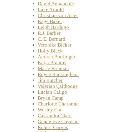
David Annandale
Luke Arnold
Christian von Aster
Kage Baker
Leigh Bardugo
R.J. Barker
C. E. Bernard
Veronika Bicker
Holly Black
Andrea Bottlinger
Katja Brandis
Marie Brennan
Royce Buckingham
Jim Butcher
Valerian Çaithoque
Lucian Caligo
Bryan Camp
Charlotte Charonne
Wesley Chu
Cassandra Clare
Genevieve Cogman
Robert Corvus