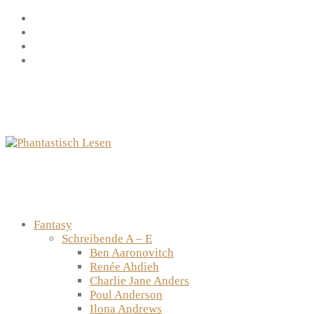
Zum
Facebook
Inhalt
Instagram
springen
YouTube
mastodon
Fantasy
Schreibende A – E
Ben Aaronovitch
Renée Ahdieh
Charlie Jane Anders
Poul Anderson
Ilona Andrews