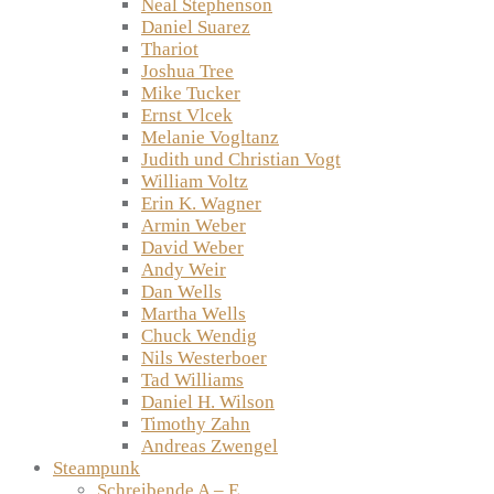
Neal Stephenson
Daniel Suarez
Thariot
Joshua Tree
Mike Tucker
Ernst Vlcek
Melanie Vogltanz
Judith und Christian Vogt
William Voltz
Erin K. Wagner
Armin Weber
David Weber
Andy Weir
Dan Wells
Martha Wells
Chuck Wendig
Nils Westerboer
Tad Williams
Daniel H. Wilson
Timothy Zahn
Andreas Zwengel
Steampunk
Schreibende A – E