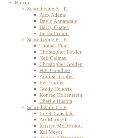
Horror
Schreibende A – E
Alex Adams
David Annandale
Darcy Coates
Justin Cronin
Schreibende F – K
Thomas Finn
Christopher Fowler
Neil Gaiman
Christopher Golden
H.E. Goodhue
Andreas Gruber
Eve Harms
Grady Hendrix
Konrad Hollenstein
Charlie Huston
Schreibende L – P
Joe R. Lansdale
Ari Marmell
Kirstyn McDermott
Kai Meyer