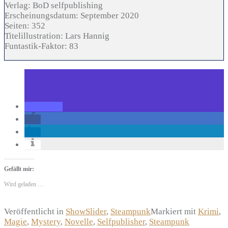
Verlag:
BoD selfpublishing
Erscheinungsdatum:
September 2020
Seiten:
352
Titelillustration:
Lars Hannig
Funtastik-Faktor:
83
Gefällt mir:
Wird geladen …
Veröffentlicht in
ShowSlider
,
Steampunk
Markiert mit
Krimi
,
Magie
,
Mystery
,
Novelle
,
Selfpublisher
,
Steampunk