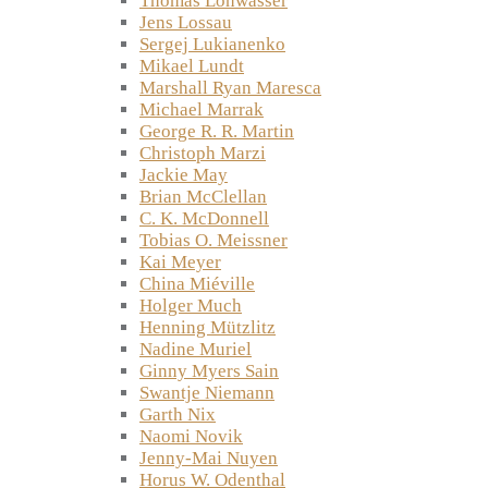
Thomas Lohwasser
Jens Lossau
Sergej Lukianenko
Mikael Lundt
Marshall Ryan Maresca
Michael Marrak
George R. R. Martin
Christoph Marzi
Jackie May
Brian McClellan
C. K. McDonnell
Tobias O. Meissner
Kai Meyer
China Miéville
Holger Much
Henning Mützlitz
Nadine Muriel
Ginny Myers Sain
Swantje Niemann
Garth Nix
Naomi Novik
Jenny-Mai Nuyen
Horus W. Odenthal