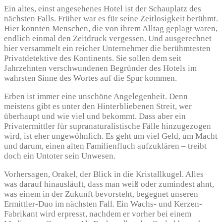
Ein altes, einst angesehenes Hotel ist der Schauplatz des
nächsten Falls. Früher war es für seine Zeitlosigkeit berühmt.
Hier konnten Menschen, die von ihrem Alltag geplagt waren,
endlich einmal den Zeitdruck vergessen. Und ausgerechnet
hier versammelt ein reicher Unternehmer die berühmtesten
Privatdetektive des Kontinents. Sie sollen dem seit
Jahrzehnten verschwundenen Begründer des Hotels im
wahrsten Sinne des Wortes auf die Spur kommen.
Erben ist immer eine unschöne Angelegenheit. Denn
meistens gibt es unter den Hinterbliebenen Streit, wer
überhaupt und wie viel und bekommt. Dass aber ein
Privatermittler für supranaturalistische Fälle hinzugezogen
wird, ist eher ungewöhnlich. Es geht um viel Geld, um Macht
und darum, einen alten Familienfluch aufzuklären – treibt
doch ein Untoter sein Unwesen.
Vorhersagen, Orakel, der Blick in die Kristallkugel. Alles
was darauf hinausläuft, dass man weiß oder zumindest ahnt,
was einem in der Zukunft bevorsteht, begegnet unseren
Ermittler-Duo im nächsten Fall. Ein Wachs- und Kerzen-
Fabrikant wird erpresst, nachdem er vorher bei einem