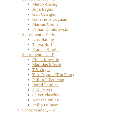
Marco Ansing
Anja Bagus
Gail Carriger
Genevieve Cogman
Markus Cremer
Fabian Dombrowski
Schreibende F – K
Lars Hannig
Tanya Huff
Francis Knight
Schreibende L – P
China Miéville
Matthias Mösch
T.S. Orgel
T. A. Payton (Tim Pratt)
Phillip P. Peterson
Bernd Perplies
S.M. Peters
Oliver Plaschka
Natasha Pulley
Philip Pullman
Schreibende Q – Z