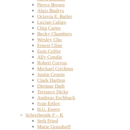
Pierce Brown
Algis Budrys
Octavia E. Butler
Lucian Caligo
Chip Carter
Becky Chambers
Wesley Chu
Ernest Cline
Eoin Colfer
Ally Condie
Robert Corvus
Michael Crichton
Justin Cronin
Clark Darlton
Dietmar Dath
Terrance Dicks
Andreas Eschbach
Ivan Ertlov
H.G. Ewers
Schreibende F – K
Seth Fried
Marie Grasshoff