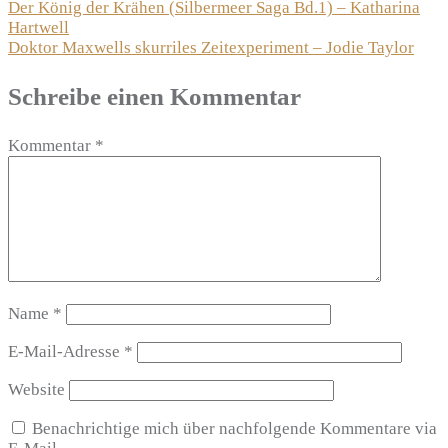
Beitragsnavigation
Der König der Krähen (Silbermeer Saga Bd.1) – Katharina
Hartwell
Doktor Maxwells skurriles Zeitexperiment – Jodie Taylor
Schreibe einen Kommentar
Kommentar
*
Name
*
E-Mail-Adresse
*
Website
Benachrichtige mich über nachfolgende Kommentare via