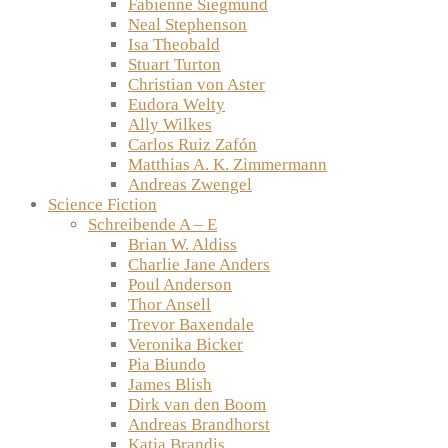
Fabienne Siegmund
Neal Stephenson
Isa Theobald
Stuart Turton
Christian von Aster
Eudora Welty
Ally Wilkes
Carlos Ruiz Zafón
Matthias A. K. Zimmermann
Andreas Zwengel
Science Fiction
Schreibende A – E
Brian W. Aldiss
Charlie Jane Anders
Poul Anderson
Thor Ansell
Trevor Baxendale
Veronika Bicker
Pia Biundo
James Blish
Dirk van den Boom
Andreas Brandhorst
Katja Brandis