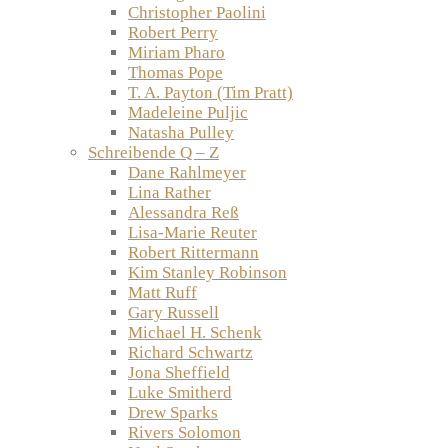
Christopher Paolini
Robert Perry
Miriam Pharo
Thomas Pope
T. A. Payton (Tim Pratt)
Madeleine Puljic
Natasha Pulley
Schreibende Q – Z
Dane Rahlmeyer
Lina Rather
Alessandra Reß
Lisa-Marie Reuter
Robert Rittermann
Kim Stanley Robinson
Matt Ruff
Gary Russell
Michael H. Schenk
Richard Schwartz
Jona Sheffield
Luke Smitherd
Drew Sparks
Rivers Solomon