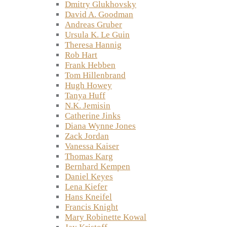
Dmitry Glukhovsky
David A. Goodman
Andreas Gruber
Ursula K. Le Guin
Theresa Hannig
Rob Hart
Frank Hebben
Tom Hillenbrand
Hugh Howey
Tanya Huff
N.K. Jemisin
Catherine Jinks
Diana Wynne Jones
Zack Jordan
Vanessa Kaiser
Thomas Karg
Bernhard Kempen
Daniel Keyes
Lena Kiefer
Hans Kneifel
Francis Knight
Mary Robinette Kowal