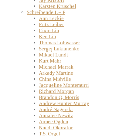
Jay Kristoff
Karsten Kruschel
Schreibende L – P
Ann Leckie
Fritz Leiber
Cixin Liu
Ken Liu
Thomas Lohwasser
Sergej Lukianenko
Mikael Lundt
Kurt Mahr
Michael Marrak
Arkady Martine
China Miéville
Jacqueline Montemurri
Richard Morgan
Brandon Q. Morris
Andrew Hunter Murray
André Nagerski
Annalee Newitz
Aimee Ogden
Nnedi Okorafor
T.S. Orgel