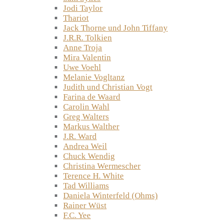
Jodi Taylor
Thariot
Jack Thorne und John Tiffany
J.R.R. Tolkien
Anne Troja
Mira Valentin
Uwe Voehl
Melanie Vogltanz
Judith und Christian Vogt
Farina de Waard
Carolin Wahl
Greg Walters
Markus Walther
J.R. Ward
Andrea Weil
Chuck Wendig
Christina Wermescher
Terence H. White
Tad Williams
Daniela Winterfeld (Ohms)
Rainer Wüst
F.C. Yee