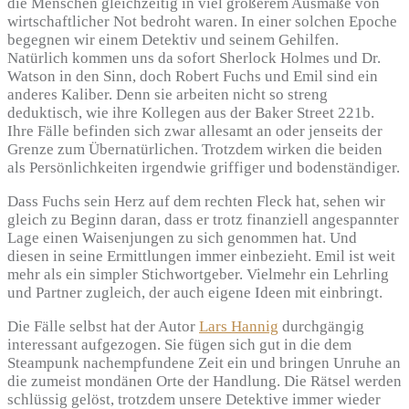
die Menschen gleichzeitig in viel größerem Ausmaße von
wirtschaftlicher Not bedroht waren. In einer solchen Epoche
begegnen wir einem Detektiv und seinem Gehilfen.
Natürlich kommen uns da sofort Sherlock Holmes und Dr.
Watson in den Sinn, doch Robert Fuchs und Emil sind ein
anderes Kaliber. Denn sie arbeiten nicht so streng
deduktisch, wie ihre Kollegen aus der Baker Street 221b.
Ihre Fälle befinden sich zwar allesamt an oder jenseits der
Grenze zum Übernatürlichen. Trotzdem wirken die beiden
als Persönlichkeiten irgendwie griffiger und bodenständiger.
Dass Fuchs sein Herz auf dem rechten Fleck hat, sehen wir
gleich zu Beginn daran, dass er trotz finanziell angespannter
Lage einen Waisenjungen zu sich genommen hat. Und
diesen in seine Ermittlungen immer einbezieht. Emil ist weit
mehr als ein simpler Stichwortgeber. Vielmehr ein Lehrling
und Partner zugleich, der auch eigene Ideen mit einbringt.
Die Fälle selbst hat der Autor
Lars Hannig
durchgängig
interessant aufgezogen. Sie fügen sich gut in die dem
Steampunk nachempfundene Zeit ein und bringen Unruhe an
die zumeist mondänen Orte der Handlung. Die Rätsel werden
schlüssig gelöst, trotzdem unsere Detektive immer wieder