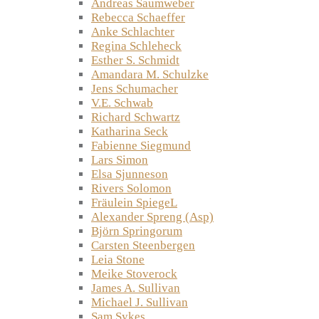
Andreas Saumweber
Rebecca Schaeffer
Anke Schlachter
Regina Schleheck
Esther S. Schmidt
Amandara M. Schulzke
Jens Schumacher
V.E. Schwab
Richard Schwartz
Katharina Seck
Fabienne Siegmund
Lars Simon
Elsa Sjunneson
Rivers Solomon
Fräulein SpiegeL
Alexander Spreng (Asp)
Björn Springorum
Carsten Steenbergen
Leia Stone
Meike Stoverock
James A. Sullivan
Michael J. Sullivan
Sam Sykes