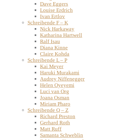
Dave Eggers
Louise Erdrich
Ivan Ertlov
Schreibende F – K
Nick Harkaway
Katharina Hartwell
Ralf Isau
Diana Kinne
Claire Kohda
Schreibende L – P
Kai Meyer
Haruki Murakami
Audrey Niffenegger
Helen Oyeyemi
Luci van Org
Joana Osman
Miriam Pharo
Schreibende Q – Z
Richard Preston
Gerhard Roth
Matt Ruff
Samanta Schweblin