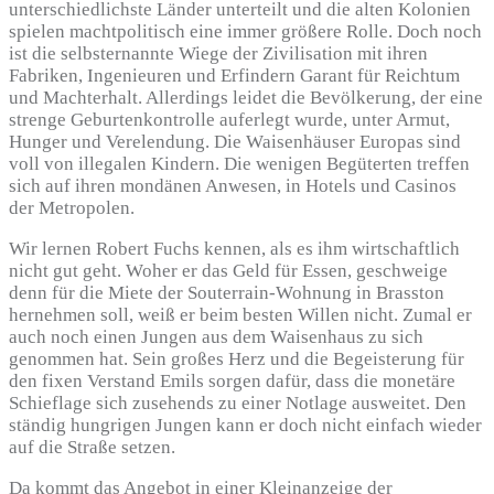
unterschiedlichste Länder unterteilt und die alten Kolonien
spielen machtpolitisch eine immer größere Rolle. Doch noch
ist die selbsternannte Wiege der Zivilisation mit ihren
Fabriken, Ingenieuren und Erfindern Garant für Reichtum
und Machterhalt. Allerdings leidet die Bevölkerung, der eine
strenge Geburtenkontrolle auferlegt wurde, unter Armut,
Hunger und Verelendung. Die Waisenhäuser Europas sind
voll von illegalen Kindern. Die wenigen Begüterten treffen
sich auf ihren mondänen Anwesen, in Hotels und Casinos
der Metropolen.
Wir lernen Robert Fuchs kennen, als es ihm wirtschaftlich
nicht gut geht. Woher er das Geld für Essen, geschweige
denn für die Miete der Souterrain-Wohnung in Brasston
hernehmen soll, weiß er beim besten Willen nicht. Zumal er
auch noch einen Jungen aus dem Waisenhaus zu sich
genommen hat. Sein großes Herz und die Begeisterung für
den fixen Verstand Emils sorgen dafür, dass die monetäre
Schieflage sich zusehends zu einer Notlage ausweitet. Den
ständig hungrigen Jungen kann er doch nicht einfach wieder
auf die Straße setzen.
Da kommt das Angebot in einer Kleinanzeige der