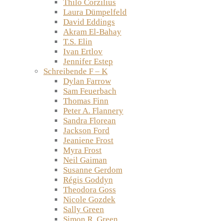
Thilo Corzilius
Laura Dümpelfeld
David Eddings
Akram El-Bahay
T.S. Elin
Ivan Ertlov
Jennifer Estep
Schreibende F – K
Dylan Farrow
Sam Feuerbach
Thomas Finn
Peter A. Flannery
Sandra Florean
Jackson Ford
Jeaniene Frost
Myra Frost
Neil Gaiman
Susanne Gerdom
Régis Goddyn
Theodora Goss
Nicole Gozdek
Sally Green
Simon R. Green