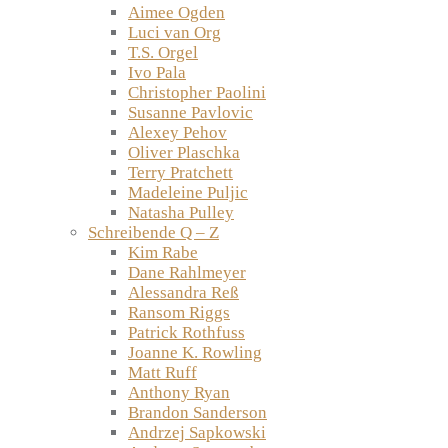
Aimee Ogden
Luci van Org
T.S. Orgel
Ivo Pala
Christopher Paolini
Susanne Pavlovic
Alexey Pehov
Oliver Plaschka
Terry Pratchett
Madeleine Puljic
Natasha Pulley
Schreibende Q – Z
Kim Rabe
Dane Rahlmeyer
Alessandra Reß
Ransom Riggs
Patrick Rothfuss
Joanne K. Rowling
Matt Ruff
Anthony Ryan
Brandon Sanderson
Andrzej Sapkowski