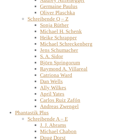
Audrey Niffenegger
Germaine Paulus
Oliver Plaschka
Schreibende Q – Z
Sonja Rüther
Michael H. Schenk
Heike Schrapper
Michael Schreckenberg
Jens Schumacher
S. A. Sidor
Björn Springorum
Raymond A. Villareal
Catriona Ward
Dan Wells
Ally Wilkes
April Yates
Carlos Ruiz Zafón
Andreas Zwengel
Phantastik Plus
Schreibende A – E
J. J. Abrams
Michael Chabon
Doug Dorst