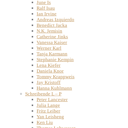
June Is
Ralf Isau
Ian Irvine
Andreas Izquierdo
Benedict Jacka
N.K. Jemisin
Catherine Jinks
Vanessa Kaiser
Werner Karl
Tanja Karmann
Stephanie Kempin
Lena Kiefer
Daniela Knor
Tommy Krappweis
Jay Kristoff
Hanna Kuhlmann
Schreibende L – P
Peter Lancester
Julia Lange
Fritz Leiber
Yan Leisheng
Ken Liu