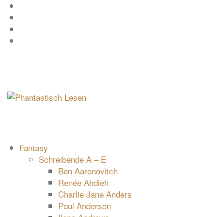
Zum
Facebook
Inhalt
Instagram
springen
YouTube
mastodon
Fantasy
Schreibende A – E
Ben Aaronovitch
Renée Ahdieh
Charlie Jane Anders
Poul Anderson