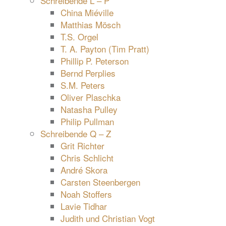
Schreibende L – P
China Miéville
Matthias Mösch
T.S. Orgel
T. A. Payton (Tim Pratt)
Phillip P. Peterson
Bernd Perplies
S.M. Peters
Oliver Plaschka
Natasha Pulley
Philip Pullman
Schreibende Q – Z
Grit Richter
Chris Schlicht
André Skora
Carsten Steenbergen
Noah Stoffers
Lavie Tidhar
Judith und Christian Vogt