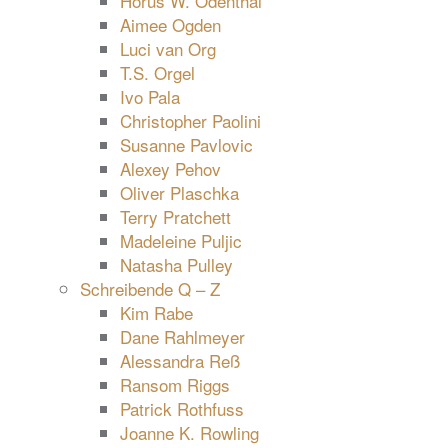
Horus W. Odenthal
Aimee Ogden
Luci van Org
T.S. Orgel
Ivo Pala
Christopher Paolini
Susanne Pavlovic
Alexey Pehov
Oliver Plaschka
Terry Pratchett
Madeleine Puljic
Natasha Pulley
Schreibende Q – Z
Kim Rabe
Dane Rahlmeyer
Alessandra Reß
Ransom Riggs
Patrick Rothfuss
Joanne K. Rowling