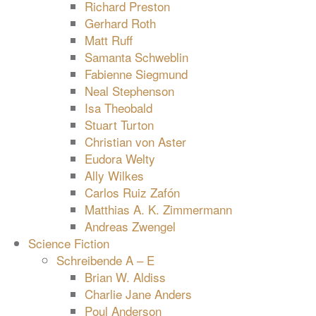
Richard Preston
Gerhard Roth
Matt Ruff
Samanta Schweblin
Fabienne Siegmund
Neal Stephenson
Isa Theobald
Stuart Turton
Christian von Aster
Eudora Welty
Ally Wilkes
Carlos Ruiz Zafón
Matthias A. K. Zimmermann
Andreas Zwengel
Science Fiction
Schreibende A – E
Brian W. Aldiss
Charlie Jane Anders
Poul Anderson