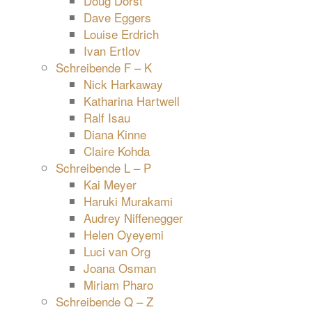
Doug Dorst
Dave Eggers
Louise Erdrich
Ivan Ertlov
Schreibende F – K
Nick Harkaway
Katharina Hartwell
Ralf Isau
Diana Kinne
Claire Kohda
Schreibende L – P
Kai Meyer
Haruki Murakami
Audrey Niffenegger
Helen Oyeyemi
Luci van Org
Joana Osman
Miriam Pharo
Schreibende Q – Z