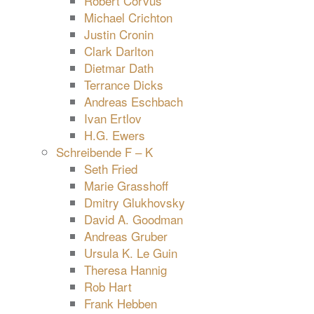
Robert Corvus
Michael Crichton
Justin Cronin
Clark Darlton
Dietmar Dath
Terrance Dicks
Andreas Eschbach
Ivan Ertlov
H.G. Ewers
Schreibende F – K
Seth Fried
Marie Grasshoff
Dmitry Glukhovsky
David A. Goodman
Andreas Gruber
Ursula K. Le Guin
Theresa Hannig
Rob Hart
Frank Hebben