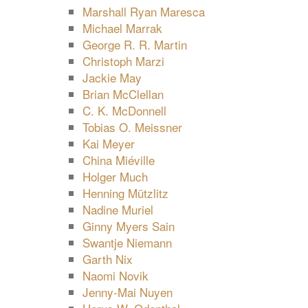
Marshall Ryan Maresca
Michael Marrak
George R. R. Martin
Christoph Marzi
Jackie May
Brian McClellan
C. K. McDonnell
Tobias O. Meissner
Kai Meyer
China Miéville
Holger Much
Henning Mützlitz
Nadine Muriel
Ginny Myers Sain
Swantje Niemann
Garth Nix
Naomi Novik
Jenny-Mai Nuyen