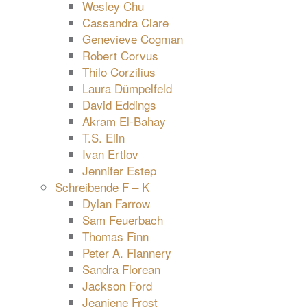
Wesley Chu
Cassandra Clare
Genevieve Cogman
Robert Corvus
Thilo Corzilius
Laura Dümpelfeld
David Eddings
Akram El-Bahay
T.S. Elin
Ivan Ertlov
Jennifer Estep
Schreibende F – K
Dylan Farrow
Sam Feuerbach
Thomas Finn
Peter A. Flannery
Sandra Florean
Jackson Ford
Jeaniene Frost