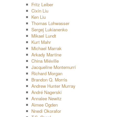
Fritz Leiber
Cixin Liu
Ken Liu
Thomas Lohwasser
Sergej Lukianenko
Mikael Lundt
Kurt Mahr
Michael Marrak
Arkady Martine
China Miéville
Jacqueline Montemurri
Richard Morgan
Brandon Q. Morris
Andrew Hunter Murray
André Nagerski
Annalee Newitz
Aimee Ogden
Nnedi Okorafor