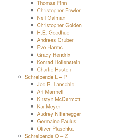
Thomas Finn
Christopher Fowler
Neil Gaiman
Christopher Golden
H.E. Goodhue
Andreas Gruber
Eve Harms
Grady Hendrix
Konrad Hollenstein
Charlie Huston
Schreibende L – P
Joe R. Lansdale
Ari Marmell
Kirstyn McDermott
Kai Meyer
Audrey Niffenegger
Germaine Paulus
Oliver Plaschka
Schreibende Q – Z