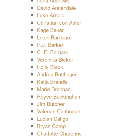
Ilona Andrews
David Annandale
Luke Arnold
Christian von Aster
Kage Baker
Leigh Bardugo
R.J. Barker
C. E. Bernard
Veronika Bicker
Holly Black
Andrea Bottlinger
Katja Brandis
Marie Brennan
Royce Buckingham
Jim Butcher
Valerian Çaithoque
Lucian Caligo
Bryan Camp
Charlotte Charonne