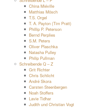
Schreibende L – P
China Miéville
Matthias Mösch
T.S. Orgel
T. A. Payton (Tim Pratt)
Phillip P. Peterson
Bernd Perplies
S.M. Peters
Oliver Plaschka
Natasha Pulley
Philip Pullman
Schreibende Q – Z
Grit Richter
Chris Schlicht
André Skora
Carsten Steenbergen
Noah Stoffers
Lavie Tidhar
Judith und Christian Vogt