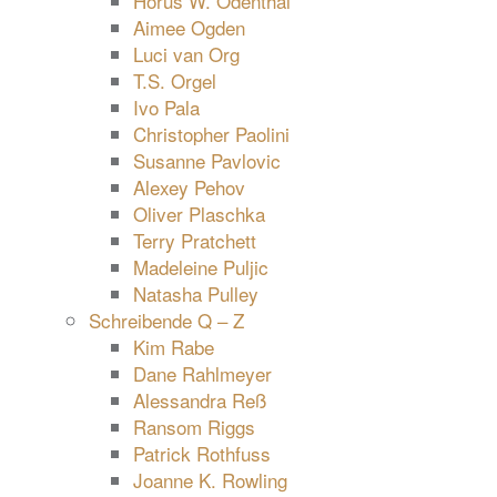
Horus W. Odenthal
Aimee Ogden
Luci van Org
T.S. Orgel
Ivo Pala
Christopher Paolini
Susanne Pavlovic
Alexey Pehov
Oliver Plaschka
Terry Pratchett
Madeleine Puljic
Natasha Pulley
Schreibende Q – Z
Kim Rabe
Dane Rahlmeyer
Alessandra Reß
Ransom Riggs
Patrick Rothfuss
Joanne K. Rowling