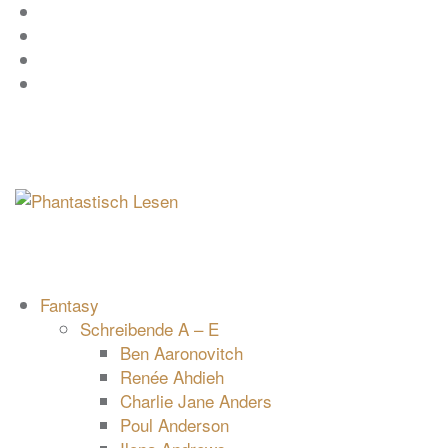
Zum
Facebook
Inhalt
Instagram
springen
YouTube
mastodon
Fantasy
Schreibende A – E
Ben Aaronovitch
Renée Ahdieh
Charlie Jane Anders
Poul Anderson