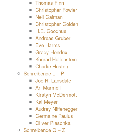
Thomas Finn
Christopher Fowler
Neil Gaiman
Christopher Golden
H.E. Goodhue
Andreas Gruber
Eve Harms
Grady Hendrix
Konrad Hollenstein
Charlie Huston
Schreibende L – P
Joe R. Lansdale
Ari Marmell
Kirstyn McDermott
Kai Meyer
Audrey Niffenegger
Germaine Paulus
Oliver Plaschka
Schreibende Q – Z