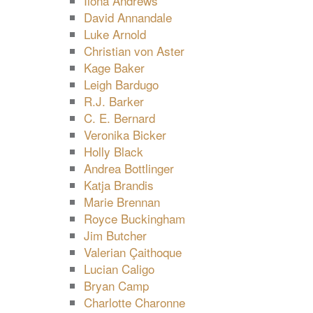
Ilona Andrews
David Annandale
Luke Arnold
Christian von Aster
Kage Baker
Leigh Bardugo
R.J. Barker
C. E. Bernard
Veronika Bicker
Holly Black
Andrea Bottlinger
Katja Brandis
Marie Brennan
Royce Buckingham
Jim Butcher
Valerian Çaithoque
Lucian Caligo
Bryan Camp
Charlotte Charonne