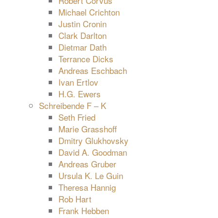
Robert Corvus
Michael Crichton
Justin Cronin
Clark Darlton
Dietmar Dath
Terrance Dicks
Andreas Eschbach
Ivan Ertlov
H.G. Ewers
Schreibende F – K
Seth Fried
Marie Grasshoff
Dmitry Glukhovsky
David A. Goodman
Andreas Gruber
Ursula K. Le Guin
Theresa Hannig
Rob Hart
Frank Hebben