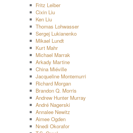
Fritz Leiber
Cixin Liu
Ken Liu
Thomas Lohwasser
Sergej Lukianenko
Mikael Lundt
Kurt Mahr
Michael Marrak
Arkady Martine
China Miéville
Jacqueline Montemurri
Richard Morgan
Brandon Q. Morris
Andrew Hunter Murray
André Nagerski
Annalee Newitz
Aimee Ogden
Nnedi Okorafor