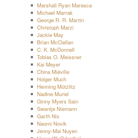
Marshall Ryan Maresca
Michael Marrak
George R. R. Martin
Christoph Marzi
Jackie May
Brian McClellan
C. K. McDonnell
Tobias O. Meissner
Kai Meyer
China Miéville
Holger Much
Henning Mützlitz
Nadine Muriel
Ginny Myers Sain
Swantje Niemann
Garth Nix
Naomi Novik
Jenny-Mai Nuyen