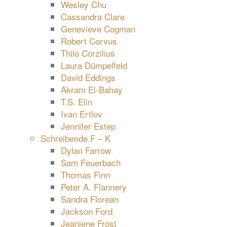
Wesley Chu
Cassandra Clare
Genevieve Cogman
Robert Corvus
Thilo Corzilius
Laura Dümpelfeld
David Eddings
Akram El-Bahay
T.S. Elin
Ivan Ertlov
Jennifer Estep
Schreibende F – K
Dylan Farrow
Sam Feuerbach
Thomas Finn
Peter A. Flannery
Sandra Florean
Jackson Ford
Jeaniene Frost