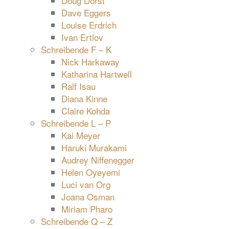
Doug Dorst
Dave Eggers
Louise Erdrich
Ivan Ertlov
Schreibende F – K
Nick Harkaway
Katharina Hartwell
Ralf Isau
Diana Kinne
Claire Kohda
Schreibende L – P
Kai Meyer
Haruki Murakami
Audrey Niffenegger
Helen Oyeyemi
Luci van Org
Joana Osman
Miriam Pharo
Schreibende Q – Z