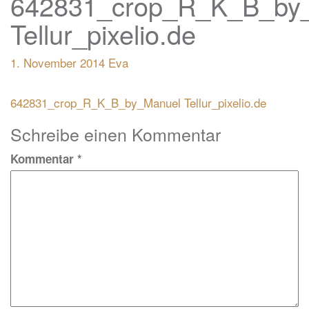
642831_crop_R_K_B_by
Tellur_pixelio.de
1. November 2014
Eva
Beitragsnavigation
642831_crop_R_K_B_by_Manuel Tellur_pixelio.de
Schreibe einen Kommentar
Kommentar
*