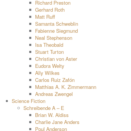
Richard Preston
Gerhard Roth
Matt Ruff
Samanta Schweblin
Fabienne Siegmund
Neal Stephenson
Isa Theobald
Stuart Turton
Christian von Aster
Eudora Welty
Ally Wilkes
Carlos Ruiz Zafón
Matthias A. K. Zimmermann
Andreas Zwengel
Science Fiction
Schreibende A – E
Brian W. Aldiss
Charlie Jane Anders
Poul Anderson