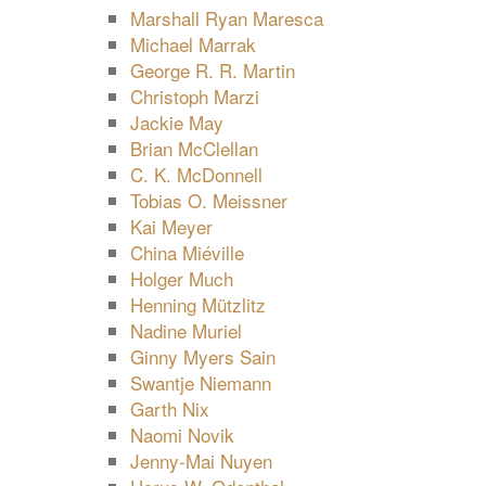
Marshall Ryan Maresca
Michael Marrak
George R. R. Martin
Christoph Marzi
Jackie May
Brian McClellan
C. K. McDonnell
Tobias O. Meissner
Kai Meyer
China Miéville
Holger Much
Henning Mützlitz
Nadine Muriel
Ginny Myers Sain
Swantje Niemann
Garth Nix
Naomi Novik
Jenny-Mai Nuyen