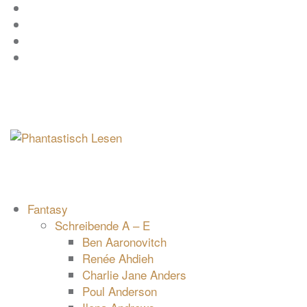
Zum
Facebook
Inhalt
Instagram
springen
YouTube
mastodon
Fantasy
Schreibende A – E
Ben Aaronovitch
Renée Ahdieh
Charlie Jane Anders
Poul Anderson