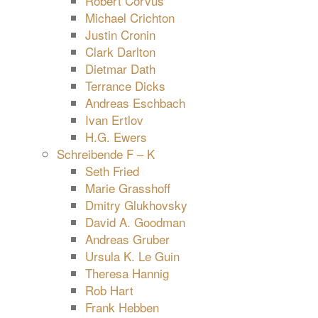
Robert Corvus
Michael Crichton
Justin Cronin
Clark Darlton
Dietmar Dath
Terrance Dicks
Andreas Eschbach
Ivan Ertlov
H.G. Ewers
Schreibende F – K
Seth Fried
Marie Grasshoff
Dmitry Glukhovsky
David A. Goodman
Andreas Gruber
Ursula K. Le Guin
Theresa Hannig
Rob Hart
Frank Hebben