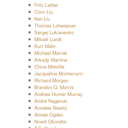
Fritz Leiber
Cixin Liu
Ken Liu
Thomas Lohwasser
Sergej Lukianenko
Mikael Lundt
Kurt Mahr
Michael Marrak
Arkady Martine
China Miéville
Jacqueline Montemurri
Richard Morgan
Brandon Q. Morris
Andrew Hunter Murray
André Nagerski
Annalee Newitz
Aimee Ogden
Nnedi Okorafor