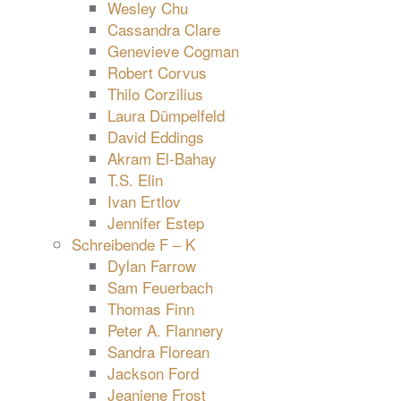
Wesley Chu
Cassandra Clare
Genevieve Cogman
Robert Corvus
Thilo Corzilius
Laura Dümpelfeld
David Eddings
Akram El-Bahay
T.S. Elin
Ivan Ertlov
Jennifer Estep
Schreibende F – K
Dylan Farrow
Sam Feuerbach
Thomas Finn
Peter A. Flannery
Sandra Florean
Jackson Ford
Jeaniene Frost