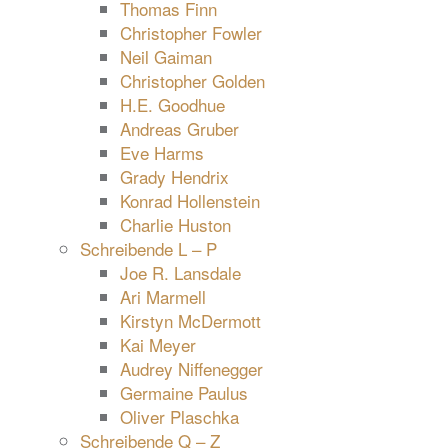
Thomas Finn
Christopher Fowler
Neil Gaiman
Christopher Golden
H.E. Goodhue
Andreas Gruber
Eve Harms
Grady Hendrix
Konrad Hollenstein
Charlie Huston
Schreibende L – P
Joe R. Lansdale
Ari Marmell
Kirstyn McDermott
Kai Meyer
Audrey Niffenegger
Germaine Paulus
Oliver Plaschka
Schreibende Q – Z