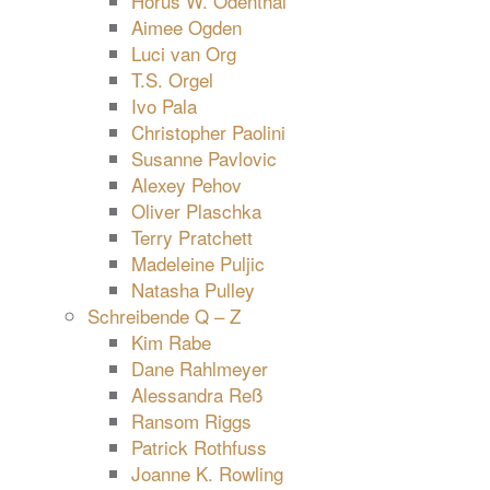
Horus W. Odenthal
Aimee Ogden
Luci van Org
T.S. Orgel
Ivo Pala
Christopher Paolini
Susanne Pavlovic
Alexey Pehov
Oliver Plaschka
Terry Pratchett
Madeleine Puljic
Natasha Pulley
Schreibende Q – Z
Kim Rabe
Dane Rahlmeyer
Alessandra Reß
Ransom Riggs
Patrick Rothfuss
Joanne K. Rowling