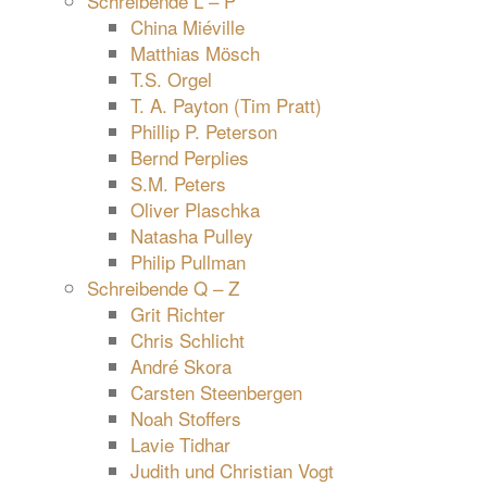
Schreibende L – P
China Miéville
Matthias Mösch
T.S. Orgel
T. A. Payton (Tim Pratt)
Phillip P. Peterson
Bernd Perplies
S.M. Peters
Oliver Plaschka
Natasha Pulley
Philip Pullman
Schreibende Q – Z
Grit Richter
Chris Schlicht
André Skora
Carsten Steenbergen
Noah Stoffers
Lavie Tidhar
Judith und Christian Vogt