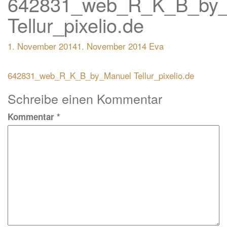
642831_web_R_K_B_by_
Tellur_pixelio.de
1. November 2014
1. November 2014
Eva
Beitragsnavigation
642831_web_R_K_B_by_Manuel Tellur_pixelio.de
Schreibe einen Kommentar
Kommentar
*