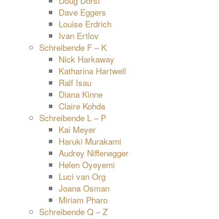
Doug Dorst
Dave Eggers
Louise Erdrich
Ivan Ertlov
Schreibende F – K
Nick Harkaway
Katharina Hartwell
Ralf Isau
Diana Kinne
Claire Kohda
Schreibende L – P
Kai Meyer
Haruki Murakami
Audrey Niffenegger
Helen Oyeyemi
Luci van Org
Joana Osman
Miriam Pharo
Schreibende Q – Z