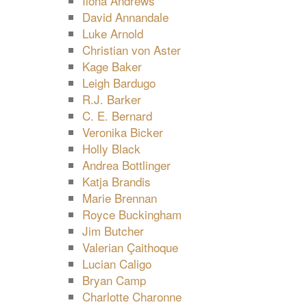
Ilona Andrews
David Annandale
Luke Arnold
Christian von Aster
Kage Baker
Leigh Bardugo
R.J. Barker
C. E. Bernard
Veronika Bicker
Holly Black
Andrea Bottlinger
Katja Brandis
Marie Brennan
Royce Buckingham
Jim Butcher
Valerian Çaithoque
Lucian Caligo
Bryan Camp
Charlotte Charonne