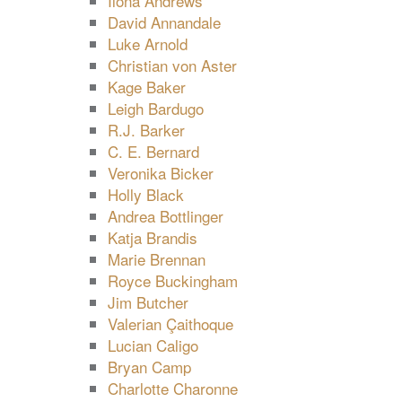
Ilona Andrews
David Annandale
Luke Arnold
Christian von Aster
Kage Baker
Leigh Bardugo
R.J. Barker
C. E. Bernard
Veronika Bicker
Holly Black
Andrea Bottlinger
Katja Brandis
Marie Brennan
Royce Buckingham
Jim Butcher
Valerian Çaithoque
Lucian Caligo
Bryan Camp
Charlotte Charonne