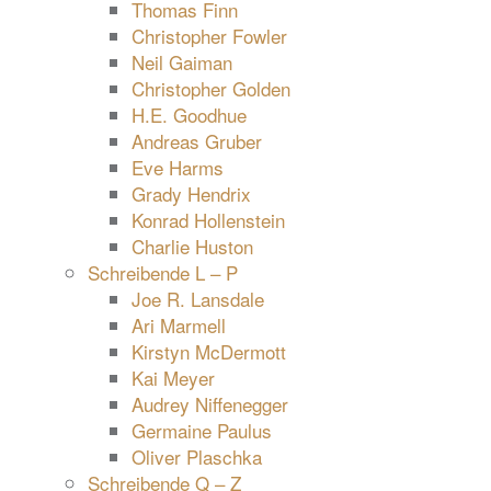
Thomas Finn
Christopher Fowler
Neil Gaiman
Christopher Golden
H.E. Goodhue
Andreas Gruber
Eve Harms
Grady Hendrix
Konrad Hollenstein
Charlie Huston
Schreibende L – P
Joe R. Lansdale
Ari Marmell
Kirstyn McDermott
Kai Meyer
Audrey Niffenegger
Germaine Paulus
Oliver Plaschka
Schreibende Q – Z