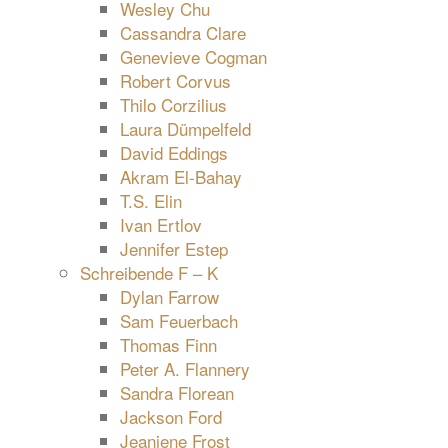
Wesley Chu
Cassandra Clare
Genevieve Cogman
Robert Corvus
Thilo Corzilius
Laura Dümpelfeld
David Eddings
Akram El-Bahay
T.S. Elin
Ivan Ertlov
Jennifer Estep
Schreibende F – K
Dylan Farrow
Sam Feuerbach
Thomas Finn
Peter A. Flannery
Sandra Florean
Jackson Ford
Jeaniene Frost