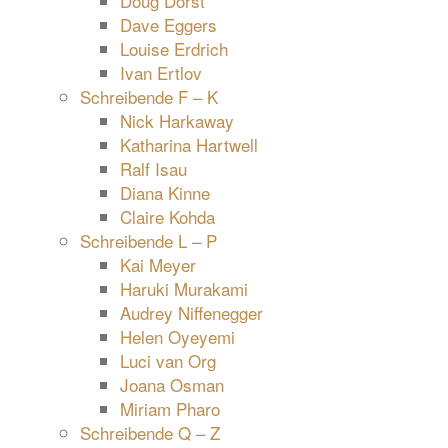
Doug Dorst
Dave Eggers
Louise Erdrich
Ivan Ertlov
Schreibende F – K
Nick Harkaway
Katharina Hartwell
Ralf Isau
Diana Kinne
Claire Kohda
Schreibende L – P
Kai Meyer
Haruki Murakami
Audrey Niffenegger
Helen Oyeyemi
Luci van Org
Joana Osman
Miriam Pharo
Schreibende Q – Z