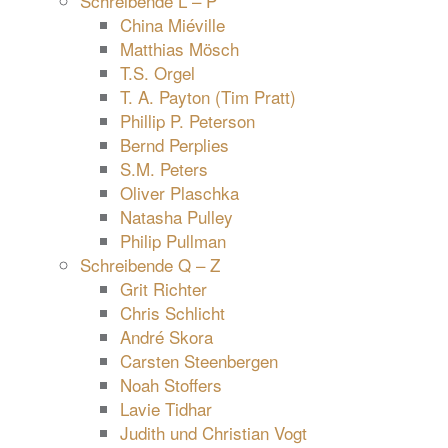
Schreibende L – P
China Miéville
Matthias Mösch
T.S. Orgel
T. A. Payton (Tim Pratt)
Phillip P. Peterson
Bernd Perplies
S.M. Peters
Oliver Plaschka
Natasha Pulley
Philip Pullman
Schreibende Q – Z
Grit Richter
Chris Schlicht
André Skora
Carsten Steenbergen
Noah Stoffers
Lavie Tidhar
Judith und Christian Vogt