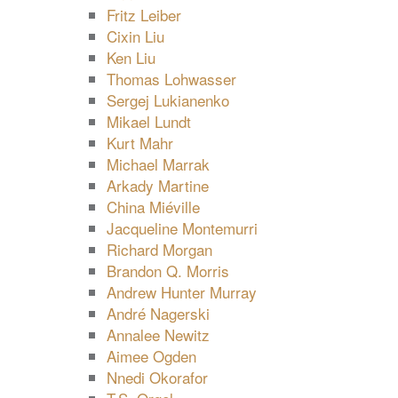
Fritz Leiber
Cixin Liu
Ken Liu
Thomas Lohwasser
Sergej Lukianenko
Mikael Lundt
Kurt Mahr
Michael Marrak
Arkady Martine
China Miéville
Jacqueline Montemurri
Richard Morgan
Brandon Q. Morris
Andrew Hunter Murray
André Nagerski
Annalee Newitz
Aimee Ogden
Nnedi Okorafor