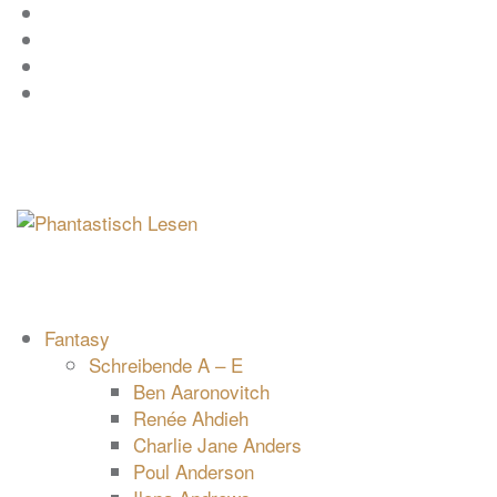
Zum
Facebook
Inhalt
Instagram
springen
YouTube
mastodon
Fantasy
Schreibende A – E
Ben Aaronovitch
Renée Ahdieh
Charlie Jane Anders
Poul Anderson