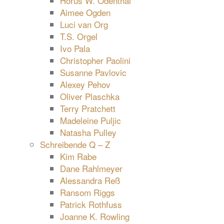
Horus W. Odenthal
Aimee Ogden
Luci van Org
T.S. Orgel
Ivo Pala
Christopher Paolini
Susanne Pavlovic
Alexey Pehov
Oliver Plaschka
Terry Pratchett
Madeleine Puljic
Natasha Pulley
Schreibende Q – Z
Kim Rabe
Dane Rahlmeyer
Alessandra Reß
Ransom Riggs
Patrick Rothfuss
Joanne K. Rowling