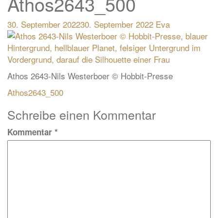
Athos2643_500
30. September 2022
30. September 2022
Eva
Athos 2643-Nils Westerboer © Hobbit-Presse
Beitragsnavigation
Athos2643_500
Schreibe einen Kommentar
Kommentar
*