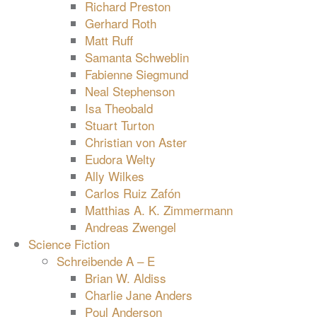
Richard Preston
Gerhard Roth
Matt Ruff
Samanta Schweblin
Fabienne Siegmund
Neal Stephenson
Isa Theobald
Stuart Turton
Christian von Aster
Eudora Welty
Ally Wilkes
Carlos Ruiz Zafón
Matthias A. K. Zimmermann
Andreas Zwengel
Science Fiction
Schreibende A – E
Brian W. Aldiss
Charlie Jane Anders
Poul Anderson