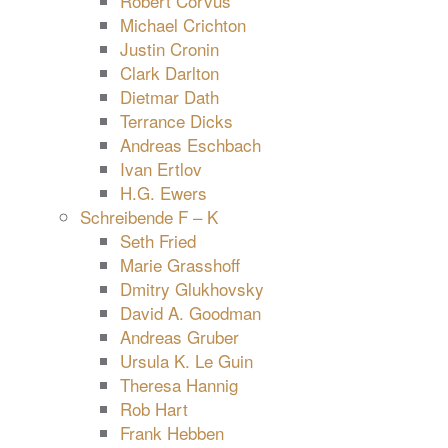
Robert Corvus
Michael Crichton
Justin Cronin
Clark Darlton
Dietmar Dath
Terrance Dicks
Andreas Eschbach
Ivan Ertlov
H.G. Ewers
Schreibende F – K
Seth Fried
Marie Grasshoff
Dmitry Glukhovsky
David A. Goodman
Andreas Gruber
Ursula K. Le Guin
Theresa Hannig
Rob Hart
Frank Hebben