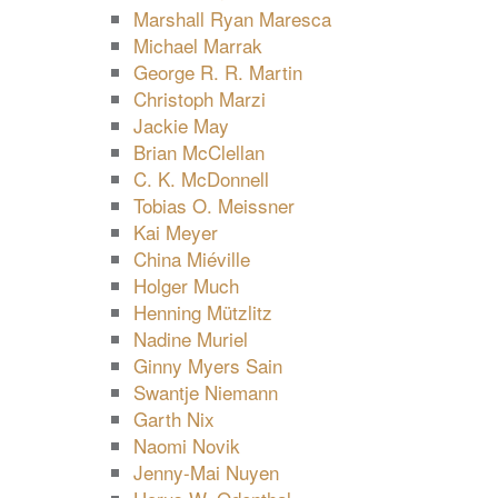
Marshall Ryan Maresca
Michael Marrak
George R. R. Martin
Christoph Marzi
Jackie May
Brian McClellan
C. K. McDonnell
Tobias O. Meissner
Kai Meyer
China Miéville
Holger Much
Henning Mützlitz
Nadine Muriel
Ginny Myers Sain
Swantje Niemann
Garth Nix
Naomi Novik
Jenny-Mai Nuyen