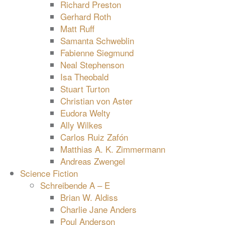
Richard Preston
Gerhard Roth
Matt Ruff
Samanta Schweblin
Fabienne Siegmund
Neal Stephenson
Isa Theobald
Stuart Turton
Christian von Aster
Eudora Welty
Ally Wilkes
Carlos Ruiz Zafón
Matthias A. K. Zimmermann
Andreas Zwengel
Science Fiction
Schreibende A – E
Brian W. Aldiss
Charlie Jane Anders
Poul Anderson