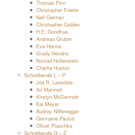
Thomas Finn
Christopher Fowler
Neil Gaiman
Christopher Golden
H.E. Goodhue
Andreas Gruber
Eve Harms
Grady Hendrix
Konrad Hollenstein
Charlie Huston
Schreibende L – P
Joe R. Lansdale
Ari Marmell
Kirstyn McDermott
Kai Meyer
Audrey Niffenegger
Germaine Paulus
Oliver Plaschka
Schreibende Q – Z