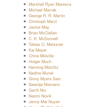
Marshall Ryan Maresca
Michael Marrak
George R. R. Martin
Christoph Marzi
Jackie May
Brian McClellan
C. K. McDonnell
Tobias O. Meissner
Kai Meyer
China Miéville
Holger Much
Henning Mützlitz
Nadine Muriel
Ginny Myers Sain
Swantje Niemann
Garth Nix
Naomi Novik
Jenny-Mai Nuyen