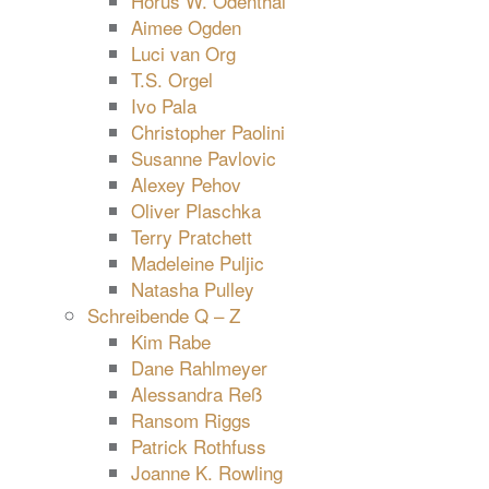
Horus W. Odenthal
Aimee Ogden
Luci van Org
T.S. Orgel
Ivo Pala
Christopher Paolini
Susanne Pavlovic
Alexey Pehov
Oliver Plaschka
Terry Pratchett
Madeleine Puljic
Natasha Pulley
Schreibende Q – Z
Kim Rabe
Dane Rahlmeyer
Alessandra Reß
Ransom Riggs
Patrick Rothfuss
Joanne K. Rowling