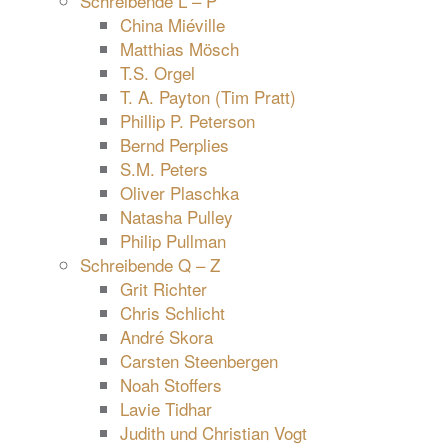
Schreibende L – P
China Miéville
Matthias Mösch
T.S. Orgel
T. A. Payton (Tim Pratt)
Phillip P. Peterson
Bernd Perplies
S.M. Peters
Oliver Plaschka
Natasha Pulley
Philip Pullman
Schreibende Q – Z
Grit Richter
Chris Schlicht
André Skora
Carsten Steenbergen
Noah Stoffers
Lavie Tidhar
Judith und Christian Vogt