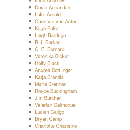
Ilona Andrews
David Annandale
Luke Arnold
Christian von Aster
Kage Baker
Leigh Bardugo
R.J. Barker
C. E. Bernard
Veronika Bicker
Holly Black
Andrea Bottlinger
Katja Brandis
Marie Brennan
Royce Buckingham
Jim Butcher
Valerian Çaithoque
Lucian Caligo
Bryan Camp
Charlotte Charonne