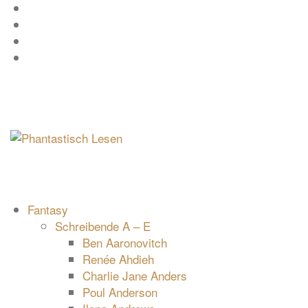
Zum
Facebook
Inhalt
Instagram
springen
YouTube
mastodon
Fantasy
Schreibende A – E
Ben Aaronovitch
Renée Ahdieh
Charlie Jane Anders
Poul Anderson