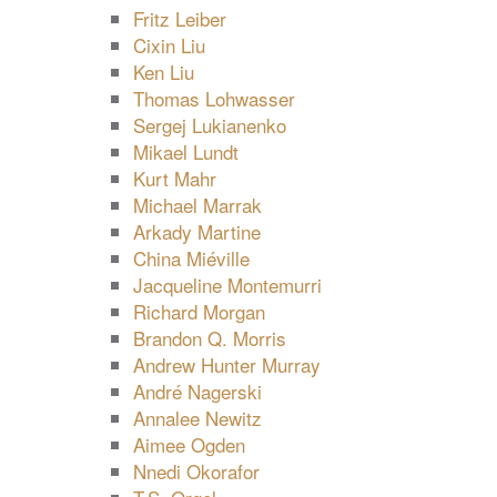
Fritz Leiber
Cixin Liu
Ken Liu
Thomas Lohwasser
Sergej Lukianenko
Mikael Lundt
Kurt Mahr
Michael Marrak
Arkady Martine
China Miéville
Jacqueline Montemurri
Richard Morgan
Brandon Q. Morris
Andrew Hunter Murray
André Nagerski
Annalee Newitz
Aimee Ogden
Nnedi Okorafor