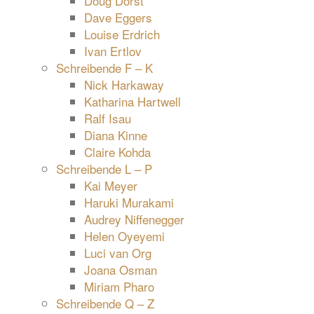
Doug Dorst
Dave Eggers
Louise Erdrich
Ivan Ertlov
Schreibende F – K
Nick Harkaway
Katharina Hartwell
Ralf Isau
Diana Kinne
Claire Kohda
Schreibende L – P
Kai Meyer
Haruki Murakami
Audrey Niffenegger
Helen Oyeyemi
Luci van Org
Joana Osman
Miriam Pharo
Schreibende Q – Z