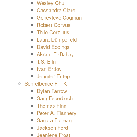
Wesley Chu
Cassandra Clare
Genevieve Cogman
Robert Corvus
Thilo Corzilius
Laura Dümpelfeld
David Eddings
Akram El-Bahay
T.S. Elin
Ivan Ertlov
Jennifer Estep
Schreibende F – K
Dylan Farrow
Sam Feuerbach
Thomas Finn
Peter A. Flannery
Sandra Florean
Jackson Ford
Jeaniene Frost