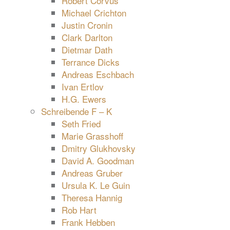
Robert Corvus
Michael Crichton
Justin Cronin
Clark Darlton
Dietmar Dath
Terrance Dicks
Andreas Eschbach
Ivan Ertlov
H.G. Ewers
Schreibende F – K
Seth Fried
Marie Grasshoff
Dmitry Glukhovsky
David A. Goodman
Andreas Gruber
Ursula K. Le Guin
Theresa Hannig
Rob Hart
Frank Hebben