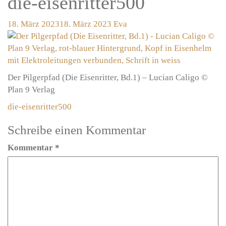
die-eisenritter500
18. März 2023
18. März 2023
Eva
Der Pilgerpfad (Die Eisenritter, Bd.1) – Lucian Caligo ©
Plan 9 Verlag
Beitragsnavigation
die-eisenritter500
Schreibe einen Kommentar
Kommentar
*