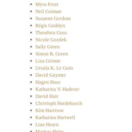
Myra Frost
Neil Gaiman
Susanne Gerdom
Régis Goddyn
Theodora Goss
Nicole Gozdek
Sally Green
Simon R. Green
Liza Grimm
Ursula K. Le Guin
David Guymer
Hagen Haas
Katharina V. Haderer
David Hair
Christoph Hardebusch
Kim Harrison
Katharina Hartwell
Lian Hearn
Markus Heitz