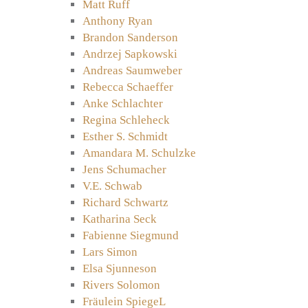
Matt Ruff
Anthony Ryan
Brandon Sanderson
Andrzej Sapkowski
Andreas Saumweber
Rebecca Schaeffer
Anke Schlachter
Regina Schleheck
Esther S. Schmidt
Amandara M. Schulzke
Jens Schumacher
V.E. Schwab
Richard Schwartz
Katharina Seck
Fabienne Siegmund
Lars Simon
Elsa Sjunneson
Rivers Solomon
Fräulein SpiegeL