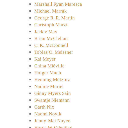
Marshall Ryan Maresca
Michael Marrak
George R. R. Martin
Christoph Marzi
Jackie May
Brian McClellan
C. K. McDonnell
Tobias O. Meissner
Kai Meyer
China Miéville
Holger Much
Henning Mützlitz
Nadine Muriel
Ginny Myers Sain
Swantje Niemann
Garth Nix
Naomi Novik
Jenny-Mai Nuyen
Horus W. Odenthal