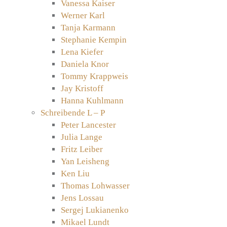
Vanessa Kaiser
Werner Karl
Tanja Karmann
Stephanie Kempin
Lena Kiefer
Daniela Knor
Tommy Krappweis
Jay Kristoff
Hanna Kuhlmann
Schreibende L – P
Peter Lancester
Julia Lange
Fritz Leiber
Yan Leisheng
Ken Liu
Thomas Lohwasser
Jens Lossau
Sergej Lukianenko
Mikael Lundt