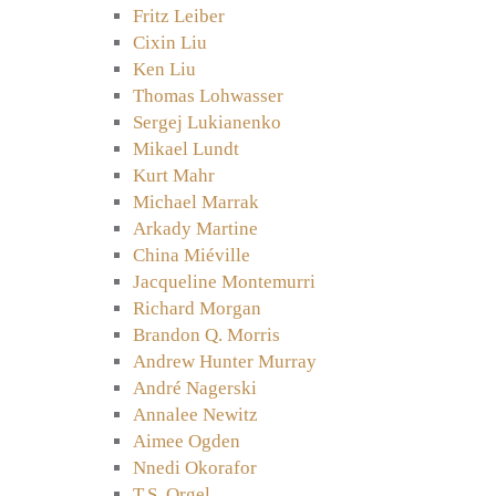
Fritz Leiber
Cixin Liu
Ken Liu
Thomas Lohwasser
Sergej Lukianenko
Mikael Lundt
Kurt Mahr
Michael Marrak
Arkady Martine
China Miéville
Jacqueline Montemurri
Richard Morgan
Brandon Q. Morris
Andrew Hunter Murray
André Nagerski
Annalee Newitz
Aimee Ogden
Nnedi Okorafor
T.S. Orgel