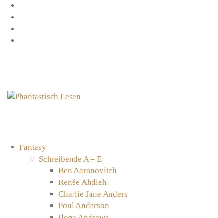
Zum
Facebook
Inhalt
Instagram
springen
YouTube
mastodon
Fantasy
Schreibende A – E
Ben Aaronovitch
Renée Ahdieh
Charlie Jane Anders
Poul Anderson
Ilona Andrews