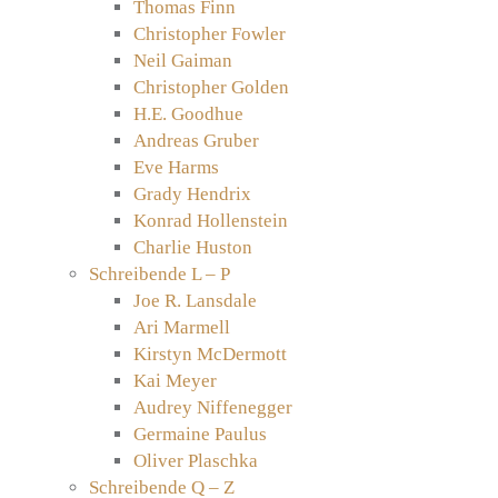
Thomas Finn
Christopher Fowler
Neil Gaiman
Christopher Golden
H.E. Goodhue
Andreas Gruber
Eve Harms
Grady Hendrix
Konrad Hollenstein
Charlie Huston
Schreibende L – P
Joe R. Lansdale
Ari Marmell
Kirstyn McDermott
Kai Meyer
Audrey Niffenegger
Germaine Paulus
Oliver Plaschka
Schreibende Q – Z