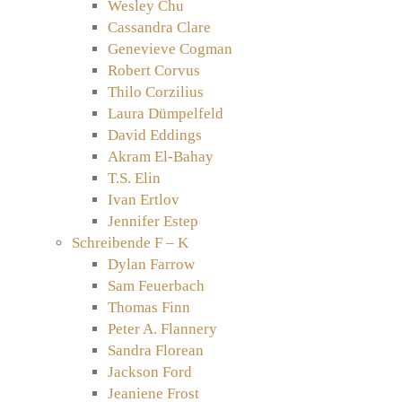
Wesley Chu
Cassandra Clare
Genevieve Cogman
Robert Corvus
Thilo Corzilius
Laura Dümpelfeld
David Eddings
Akram El-Bahay
T.S. Elin
Ivan Ertlov
Jennifer Estep
Schreibende F – K
Dylan Farrow
Sam Feuerbach
Thomas Finn
Peter A. Flannery
Sandra Florean
Jackson Ford
Jeaniene Frost