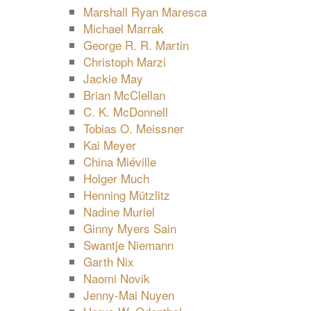
Marshall Ryan Maresca
Michael Marrak
George R. R. Martin
Christoph Marzi
Jackie May
Brian McClellan
C. K. McDonnell
Tobias O. Meissner
Kai Meyer
China Miéville
Holger Much
Henning Mützlitz
Nadine Muriel
Ginny Myers Sain
Swantje Niemann
Garth Nix
Naomi Novik
Jenny-Mai Nuyen