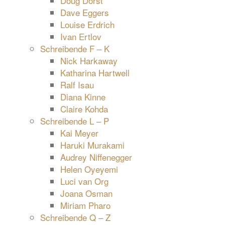
Doug Dorst
Dave Eggers
Louise Erdrich
Ivan Ertlov
Schreibende F – K
Nick Harkaway
Katharina Hartwell
Ralf Isau
Diana Kinne
Claire Kohda
Schreibende L – P
Kai Meyer
Haruki Murakami
Audrey Niffenegger
Helen Oyeyemi
Luci van Org
Joana Osman
Miriam Pharo
Schreibende Q – Z