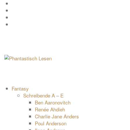
Zum
Facebook
Inhalt
Instagram
springen
YouTube
mastodon
Fantasy
Schreibende A – E
Ben Aaronovitch
Renée Ahdieh
Charlie Jane Anders
Poul Anderson