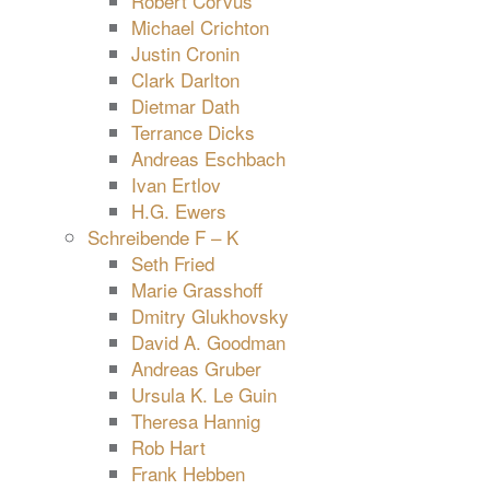
Robert Corvus
Michael Crichton
Justin Cronin
Clark Darlton
Dietmar Dath
Terrance Dicks
Andreas Eschbach
Ivan Ertlov
H.G. Ewers
Schreibende F – K
Seth Fried
Marie Grasshoff
Dmitry Glukhovsky
David A. Goodman
Andreas Gruber
Ursula K. Le Guin
Theresa Hannig
Rob Hart
Frank Hebben