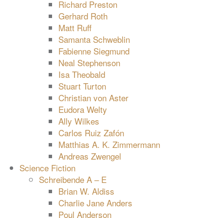
Richard Preston
Gerhard Roth
Matt Ruff
Samanta Schweblin
Fabienne Siegmund
Neal Stephenson
Isa Theobald
Stuart Turton
Christian von Aster
Eudora Welty
Ally Wilkes
Carlos Ruiz Zafón
Matthias A. K. Zimmermann
Andreas Zwengel
Science Fiction
Schreibende A – E
Brian W. Aldiss
Charlie Jane Anders
Poul Anderson