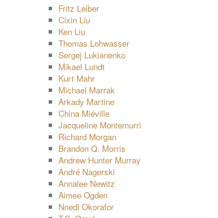
Fritz Leiber
Cixin Liu
Ken Liu
Thomas Lohwasser
Sergej Lukianenko
Mikael Lundt
Kurt Mahr
Michael Marrak
Arkady Martine
China Miéville
Jacqueline Montemurri
Richard Morgan
Brandon Q. Morris
Andrew Hunter Murray
André Nagerski
Annalee Newitz
Aimee Ogden
Nnedi Okorafor