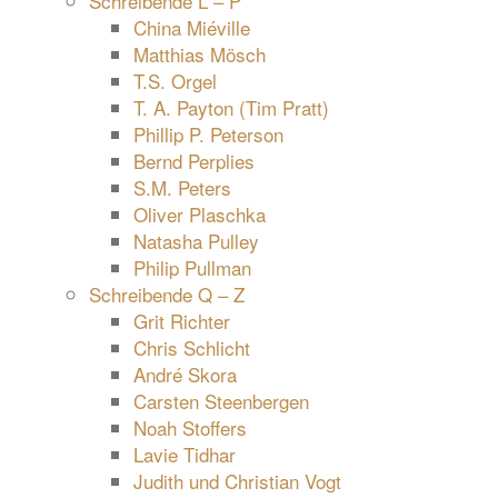
Schreibende L – P
China Miéville
Matthias Mösch
T.S. Orgel
T. A. Payton (Tim Pratt)
Phillip P. Peterson
Bernd Perplies
S.M. Peters
Oliver Plaschka
Natasha Pulley
Philip Pullman
Schreibende Q – Z
Grit Richter
Chris Schlicht
André Skora
Carsten Steenbergen
Noah Stoffers
Lavie Tidhar
Judith und Christian Vogt