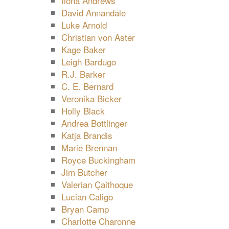
Ilona Andrews
David Annandale
Luke Arnold
Christian von Aster
Kage Baker
Leigh Bardugo
R.J. Barker
C. E. Bernard
Veronika Bicker
Holly Black
Andrea Bottlinger
Katja Brandis
Marie Brennan
Royce Buckingham
Jim Butcher
Valerian Çaithoque
Lucian Caligo
Bryan Camp
Charlotte Charonne