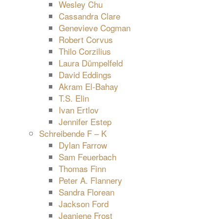
Wesley Chu
Cassandra Clare
Genevieve Cogman
Robert Corvus
Thilo Corzilius
Laura Dümpelfeld
David Eddings
Akram El-Bahay
T.S. Elin
Ivan Ertlov
Jennifer Estep
Schreibende F – K
Dylan Farrow
Sam Feuerbach
Thomas Finn
Peter A. Flannery
Sandra Florean
Jackson Ford
Jeaniene Frost