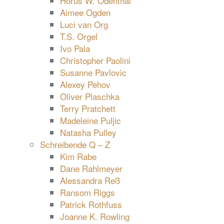
Horus W. Odenthal
Aimee Ogden
Luci van Org
T.S. Orgel
Ivo Pala
Christopher Paolini
Susanne Pavlovic
Alexey Pehov
Oliver Plaschka
Terry Pratchett
Madeleine Puljic
Natasha Pulley
Schreibende Q – Z
Kim Rabe
Dane Rahlmeyer
Alessandra Reß
Ransom Riggs
Patrick Rothfuss
Joanne K. Rowling