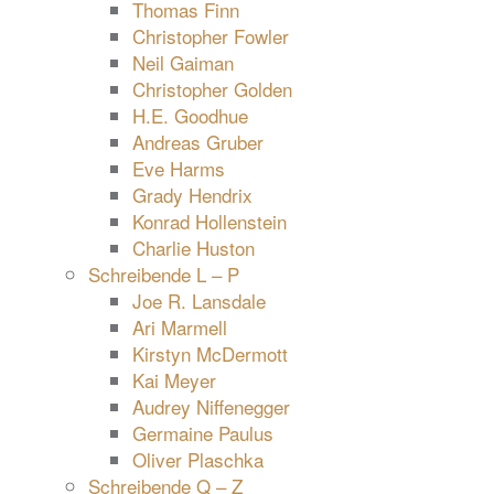
Thomas Finn
Christopher Fowler
Neil Gaiman
Christopher Golden
H.E. Goodhue
Andreas Gruber
Eve Harms
Grady Hendrix
Konrad Hollenstein
Charlie Huston
Schreibende L – P
Joe R. Lansdale
Ari Marmell
Kirstyn McDermott
Kai Meyer
Audrey Niffenegger
Germaine Paulus
Oliver Plaschka
Schreibende Q – Z