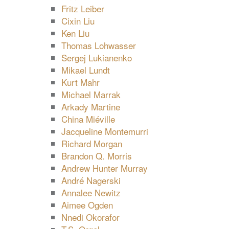
Fritz Leiber
Cixin Liu
Ken Liu
Thomas Lohwasser
Sergej Lukianenko
Mikael Lundt
Kurt Mahr
Michael Marrak
Arkady Martine
China Miéville
Jacqueline Montemurri
Richard Morgan
Brandon Q. Morris
Andrew Hunter Murray
André Nagerski
Annalee Newitz
Aimee Ogden
Nnedi Okorafor