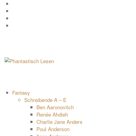
Zum
Facebook
Inhalt
Instagram
springen
YouTube
mastodon
Fantasy
Schreibende A – E
Ben Aaronovitch
Renée Ahdieh
Charlie Jane Anders
Poul Anderson