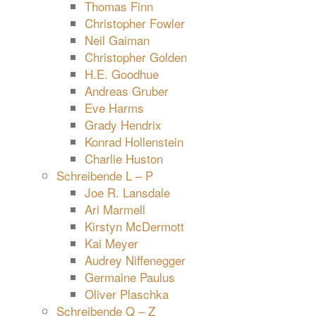
Thomas Finn
Christopher Fowler
Neil Gaiman
Christopher Golden
H.E. Goodhue
Andreas Gruber
Eve Harms
Grady Hendrix
Konrad Hollenstein
Charlie Huston
Schreibende L – P
Joe R. Lansdale
Ari Marmell
Kirstyn McDermott
Kai Meyer
Audrey Niffenegger
Germaine Paulus
Oliver Plaschka
Schreibende Q – Z