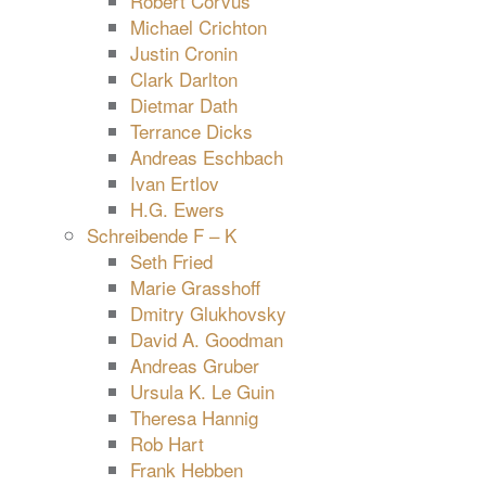
Robert Corvus
Michael Crichton
Justin Cronin
Clark Darlton
Dietmar Dath
Terrance Dicks
Andreas Eschbach
Ivan Ertlov
H.G. Ewers
Schreibende F – K
Seth Fried
Marie Grasshoff
Dmitry Glukhovsky
David A. Goodman
Andreas Gruber
Ursula K. Le Guin
Theresa Hannig
Rob Hart
Frank Hebben