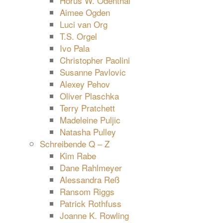
Horus W. Odenthal
Aimee Ogden
Luci van Org
T.S. Orgel
Ivo Pala
Christopher Paolini
Susanne Pavlovic
Alexey Pehov
Oliver Plaschka
Terry Pratchett
Madeleine Puljic
Natasha Pulley
Schreibende Q – Z
Kim Rabe
Dane Rahlmeyer
Alessandra Reß
Ransom Riggs
Patrick Rothfuss
Joanne K. Rowling