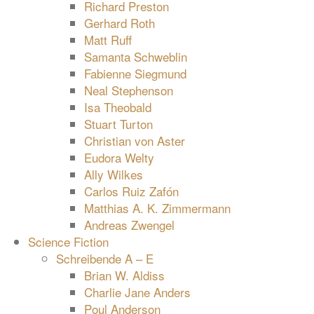
Richard Preston
Gerhard Roth
Matt Ruff
Samanta Schweblin
Fabienne Siegmund
Neal Stephenson
Isa Theobald
Stuart Turton
Christian von Aster
Eudora Welty
Ally Wilkes
Carlos Ruiz Zafón
Matthias A. K. Zimmermann
Andreas Zwengel
Science Fiction
Schreibende A – E
Brian W. Aldiss
Charlie Jane Anders
Poul Anderson