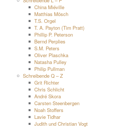
Schreibende L – P
China Miéville
Matthias Mösch
T.S. Orgel
T. A. Payton (Tim Pratt)
Phillip P. Peterson
Bernd Perplies
S.M. Peters
Oliver Plaschka
Natasha Pulley
Philip Pullman
Schreibende Q – Z
Grit Richter
Chris Schlicht
André Skora
Carsten Steenbergen
Noah Stoffers
Lavie Tidhar
Judith und Christian Vogt