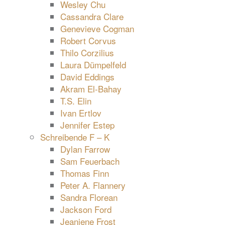
Wesley Chu
Cassandra Clare
Genevieve Cogman
Robert Corvus
Thilo Corzilius
Laura Dümpelfeld
David Eddings
Akram El-Bahay
T.S. Elin
Ivan Ertlov
Jennifer Estep
Schreibende F – K
Dylan Farrow
Sam Feuerbach
Thomas Finn
Peter A. Flannery
Sandra Florean
Jackson Ford
Jeaniene Frost