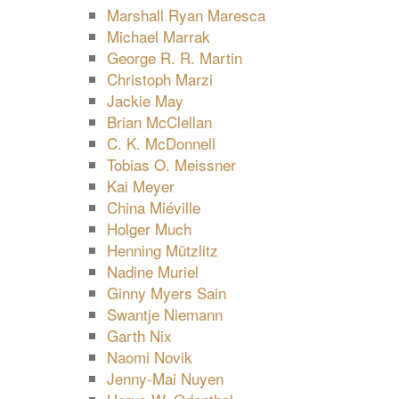
Marshall Ryan Maresca
Michael Marrak
George R. R. Martin
Christoph Marzi
Jackie May
Brian McClellan
C. K. McDonnell
Tobias O. Meissner
Kai Meyer
China Miéville
Holger Much
Henning Mützlitz
Nadine Muriel
Ginny Myers Sain
Swantje Niemann
Garth Nix
Naomi Novik
Jenny-Mai Nuyen