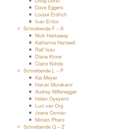
Doug Dorst
Dave Eggers
Louise Erdrich
Ivan Ertlov
Schreibende F – K
Nick Harkaway
Katharina Hartwell
Ralf Isau
Diana Kinne
Claire Kohda
Schreibende L – P
Kai Meyer
Haruki Murakami
Audrey Niffenegger
Helen Oyeyemi
Luci van Org
Joana Osman
Miriam Pharo
Schreibende Q – Z