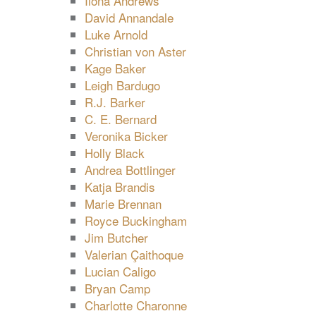
Ilona Andrews
David Annandale
Luke Arnold
Christian von Aster
Kage Baker
Leigh Bardugo
R.J. Barker
C. E. Bernard
Veronika Bicker
Holly Black
Andrea Bottlinger
Katja Brandis
Marie Brennan
Royce Buckingham
Jim Butcher
Valerian Çaithoque
Lucian Caligo
Bryan Camp
Charlotte Charonne