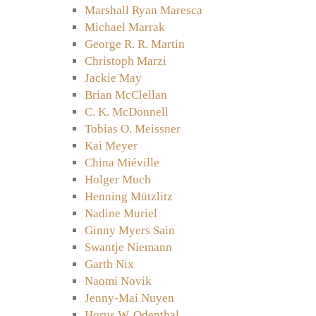
Marshall Ryan Maresca
Michael Marrak
George R. R. Martin
Christoph Marzi
Jackie May
Brian McClellan
C. K. McDonnell
Tobias O. Meissner
Kai Meyer
China Miéville
Holger Much
Henning Mützlitz
Nadine Muriel
Ginny Myers Sain
Swantje Niemann
Garth Nix
Naomi Novik
Jenny-Mai Nuyen
Horus W. Odenthal