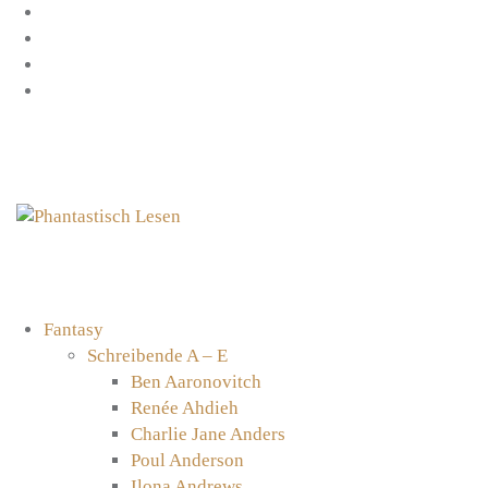
Zum
Facebook
Inhalt
Instagram
springen
YouTube
mastodon
Fantasy
Schreibende A – E
Ben Aaronovitch
Renée Ahdieh
Charlie Jane Anders
Poul Anderson
Ilona Andrews