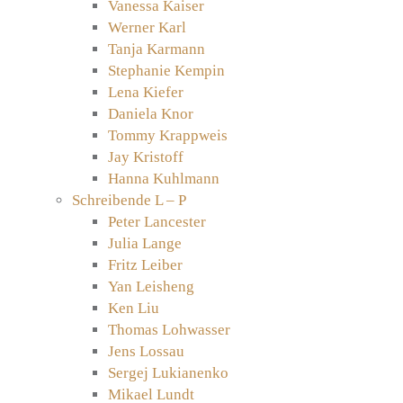
Vanessa Kaiser
Werner Karl
Tanja Karmann
Stephanie Kempin
Lena Kiefer
Daniela Knor
Tommy Krappweis
Jay Kristoff
Hanna Kuhlmann
Schreibende L – P
Peter Lancester
Julia Lange
Fritz Leiber
Yan Leisheng
Ken Liu
Thomas Lohwasser
Jens Lossau
Sergej Lukianenko
Mikael Lundt