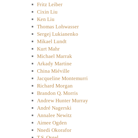
Fritz Leiber
Cixin Liu
Ken Liu
Thomas Lohwasser
Sergej Lukianenko
Mikael Lundt
Kurt Mahr
Michael Marrak
Arkady Martine
China Miéville
Jacqueline Montemurri
Richard Morgan
Brandon Q. Morris
Andrew Hunter Murray
André Nagerski
Annalee Newitz
Aimee Ogden
Nnedi Okorafor
T.S. Orgel