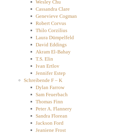
Wesley Chu
Cassandra Clare
Genevieve Cogman
Robert Corvus
Thilo Corzilius
Laura Dümpelfeld
David Eddings
Akram El-Bahay
T.S. Elin
Ivan Ertlov
Jennifer Estep
Schreibende F – K
Dylan Farrow
Sam Feuerbach
Thomas Finn
Peter A. Flannery
Sandra Florean
Jackson Ford
Jeaniene Frost