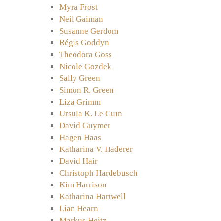
Myra Frost
Neil Gaiman
Susanne Gerdom
Régis Goddyn
Theodora Goss
Nicole Gozdek
Sally Green
Simon R. Green
Liza Grimm
Ursula K. Le Guin
David Guymer
Hagen Haas
Katharina V. Haderer
David Hair
Christoph Hardebusch
Kim Harrison
Katharina Hartwell
Lian Hearn
Markus Heitz