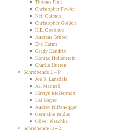
Thomas Finn
Christopher Fowler
Neil Gaiman
Christopher Golden
H.E. Goodhue
Andreas Gruber
Eve Harms
Grady Hendrix
Konrad Hollenstein
Charlie Huston
Schreibende L – P
Joe R. Lansdale
Ari Marmell
Kirstyn McDermott
Kai Meyer
Audrey Niffenegger
Germaine Paulus
Oliver Plaschka
Schreibende Q – Z