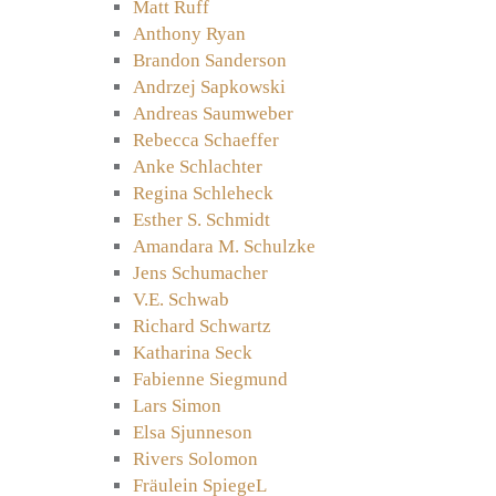
Matt Ruff
Anthony Ryan
Brandon Sanderson
Andrzej Sapkowski
Andreas Saumweber
Rebecca Schaeffer
Anke Schlachter
Regina Schleheck
Esther S. Schmidt
Amandara M. Schulzke
Jens Schumacher
V.E. Schwab
Richard Schwartz
Katharina Seck
Fabienne Siegmund
Lars Simon
Elsa Sjunneson
Rivers Solomon
Fräulein SpiegeL