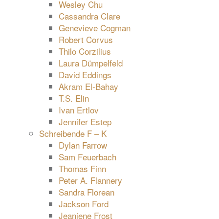
Wesley Chu
Cassandra Clare
Genevieve Cogman
Robert Corvus
Thilo Corzilius
Laura Dümpelfeld
David Eddings
Akram El-Bahay
T.S. Elin
Ivan Ertlov
Jennifer Estep
Schreibende F – K
Dylan Farrow
Sam Feuerbach
Thomas Finn
Peter A. Flannery
Sandra Florean
Jackson Ford
Jeaniene Frost