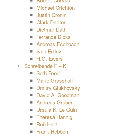
Robert Corvus
Michael Crichton
Justin Cronin
Clark Darlton
Dietmar Dath
Terrance Dicks
Andreas Eschbach
Ivan Ertlov
H.G. Ewers
Schreibende F – K
Seth Fried
Marie Grasshoff
Dmitry Glukhovsky
David A. Goodman
Andreas Gruber
Ursula K. Le Guin
Theresa Hannig
Rob Hart
Frank Hebben