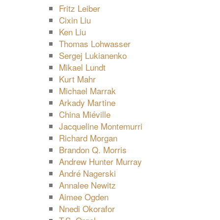
Fritz Leiber
Cixin Liu
Ken Liu
Thomas Lohwasser
Sergej Lukianenko
Mikael Lundt
Kurt Mahr
Michael Marrak
Arkady Martine
China Miéville
Jacqueline Montemurri
Richard Morgan
Brandon Q. Morris
Andrew Hunter Murray
André Nagerski
Annalee Newitz
Aimee Ogden
Nnedi Okorafor