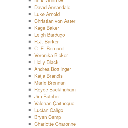
Ilona Andrews
David Annandale
Luke Arnold
Christian von Aster
Kage Baker
Leigh Bardugo
R.J. Barker
C. E. Bernard
Veronika Bicker
Holly Black
Andrea Bottlinger
Katja Brandis
Marie Brennan
Royce Buckingham
Jim Butcher
Valerian Çaithoque
Lucian Caligo
Bryan Camp
Charlotte Charonne