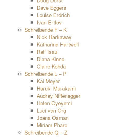
Doug Dorst
Dave Eggers
Louise Erdrich
Ivan Ertlov
Schreibende F – K
Nick Harkaway
Katharina Hartwell
Ralf Isau
Diana Kinne
Claire Kohda
Schreibende L – P
Kai Meyer
Haruki Murakami
Audrey Niffenegger
Helen Oyeyemi
Luci van Org
Joana Osman
Miriam Pharo
Schreibende Q – Z