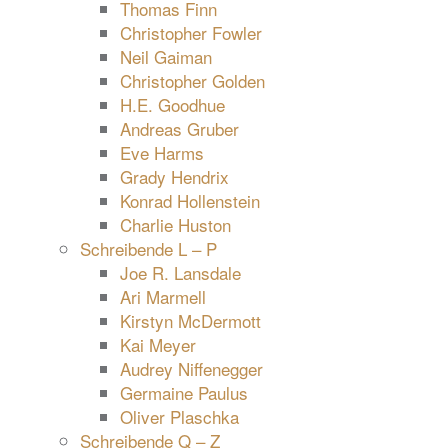
Thomas Finn
Christopher Fowler
Neil Gaiman
Christopher Golden
H.E. Goodhue
Andreas Gruber
Eve Harms
Grady Hendrix
Konrad Hollenstein
Charlie Huston
Schreibende L – P
Joe R. Lansdale
Ari Marmell
Kirstyn McDermott
Kai Meyer
Audrey Niffenegger
Germaine Paulus
Oliver Plaschka
Schreibende Q – Z