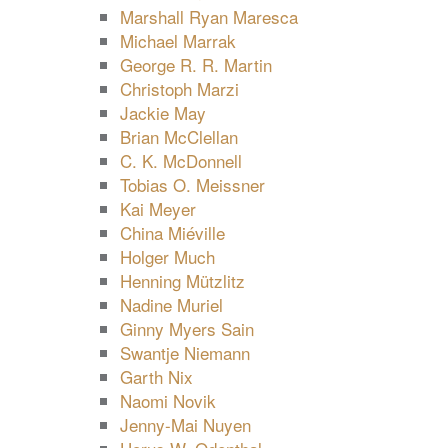
Marshall Ryan Maresca
Michael Marrak
George R. R. Martin
Christoph Marzi
Jackie May
Brian McClellan
C. K. McDonnell
Tobias O. Meissner
Kai Meyer
China Miéville
Holger Much
Henning Mützlitz
Nadine Muriel
Ginny Myers Sain
Swantje Niemann
Garth Nix
Naomi Novik
Jenny-Mai Nuyen