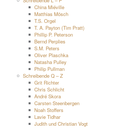
Schreibende L – P
China Miéville
Matthias Mösch
T.S. Orgel
T. A. Payton (Tim Pratt)
Phillip P. Peterson
Bernd Perplies
S.M. Peters
Oliver Plaschka
Natasha Pulley
Philip Pullman
Schreibende Q – Z
Grit Richter
Chris Schlicht
André Skora
Carsten Steenbergen
Noah Stoffers
Lavie Tidhar
Judith und Christian Vogt