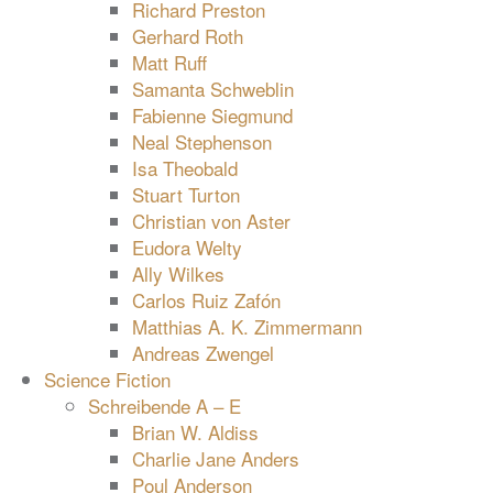
Richard Preston
Gerhard Roth
Matt Ruff
Samanta Schweblin
Fabienne Siegmund
Neal Stephenson
Isa Theobald
Stuart Turton
Christian von Aster
Eudora Welty
Ally Wilkes
Carlos Ruiz Zafón
Matthias A. K. Zimmermann
Andreas Zwengel
Science Fiction
Schreibende A – E
Brian W. Aldiss
Charlie Jane Anders
Poul Anderson