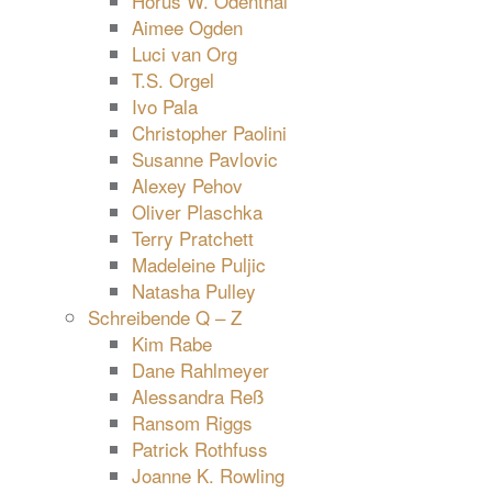
Horus W. Odenthal
Aimee Ogden
Luci van Org
T.S. Orgel
Ivo Pala
Christopher Paolini
Susanne Pavlovic
Alexey Pehov
Oliver Plaschka
Terry Pratchett
Madeleine Puljic
Natasha Pulley
Schreibende Q – Z
Kim Rabe
Dane Rahlmeyer
Alessandra Reß
Ransom Riggs
Patrick Rothfuss
Joanne K. Rowling