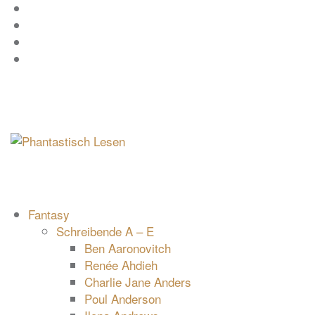
Zum
Facebook
Inhalt
Instagram
springen
YouTube
mastodon
Fantasy
Schreibende A – E
Ben Aaronovitch
Renée Ahdieh
Charlie Jane Anders
Poul Anderson