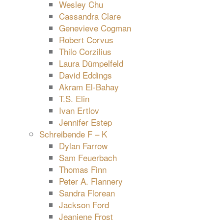
Wesley Chu
Cassandra Clare
Genevieve Cogman
Robert Corvus
Thilo Corzilius
Laura Dümpelfeld
David Eddings
Akram El-Bahay
T.S. Elin
Ivan Ertlov
Jennifer Estep
Schreibende F – K
Dylan Farrow
Sam Feuerbach
Thomas Finn
Peter A. Flannery
Sandra Florean
Jackson Ford
Jeaniene Frost