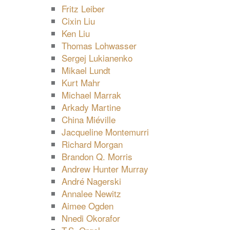
Fritz Leiber
Cixin Liu
Ken Liu
Thomas Lohwasser
Sergej Lukianenko
Mikael Lundt
Kurt Mahr
Michael Marrak
Arkady Martine
China Miéville
Jacqueline Montemurri
Richard Morgan
Brandon Q. Morris
Andrew Hunter Murray
André Nagerski
Annalee Newitz
Aimee Ogden
Nnedi Okorafor