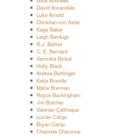
Ilona Andrews
David Annandale
Luke Arnold
Christian von Aster
Kage Baker
Leigh Bardugo
R.J. Barker
C. E. Bernard
Veronika Bicker
Holly Black
Andrea Bottlinger
Katja Brandis
Marie Brennan
Royce Buckingham
Jim Butcher
Valerian Çaithoque
Lucian Caligo
Bryan Camp
Charlotte Charonne