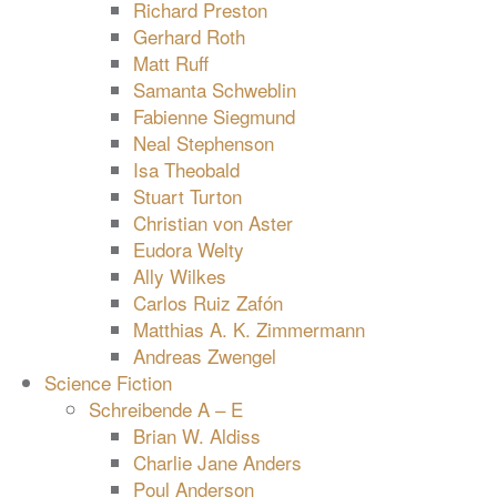
Richard Preston
Gerhard Roth
Matt Ruff
Samanta Schweblin
Fabienne Siegmund
Neal Stephenson
Isa Theobald
Stuart Turton
Christian von Aster
Eudora Welty
Ally Wilkes
Carlos Ruiz Zafón
Matthias A. K. Zimmermann
Andreas Zwengel
Science Fiction
Schreibende A – E
Brian W. Aldiss
Charlie Jane Anders
Poul Anderson