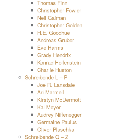
Thomas Finn
Christopher Fowler
Neil Gaiman
Christopher Golden
H.E. Goodhue
Andreas Gruber
Eve Harms
Grady Hendrix
Konrad Hollenstein
Charlie Huston
Schreibende L – P
Joe R. Lansdale
Ari Marmell
Kirstyn McDermott
Kai Meyer
Audrey Niffenegger
Germaine Paulus
Oliver Plaschka
Schreibende Q – Z