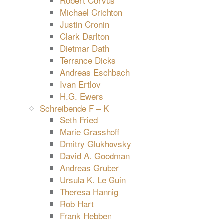
Robert Corvus
Michael Crichton
Justin Cronin
Clark Darlton
Dietmar Dath
Terrance Dicks
Andreas Eschbach
Ivan Ertlov
H.G. Ewers
Schreibende F – K
Seth Fried
Marie Grasshoff
Dmitry Glukhovsky
David A. Goodman
Andreas Gruber
Ursula K. Le Guin
Theresa Hannig
Rob Hart
Frank Hebben