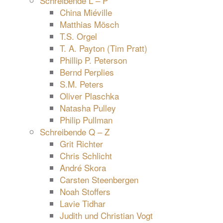
Schreibende L – P
China Miéville
Matthias Mösch
T.S. Orgel
T. A. Payton (Tim Pratt)
Phillip P. Peterson
Bernd Perplies
S.M. Peters
Oliver Plaschka
Natasha Pulley
Philip Pullman
Schreibende Q – Z
Grit Richter
Chris Schlicht
André Skora
Carsten Steenbergen
Noah Stoffers
Lavie Tidhar
Judith und Christian Vogt