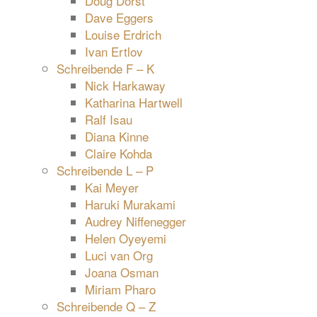
Doug Dorst
Dave Eggers
Louise Erdrich
Ivan Ertlov
Schreibende F – K
Nick Harkaway
Katharina Hartwell
Ralf Isau
Diana Kinne
Claire Kohda
Schreibende L – P
Kai Meyer
Haruki Murakami
Audrey Niffenegger
Helen Oyeyemi
Luci van Org
Joana Osman
Miriam Pharo
Schreibende Q – Z