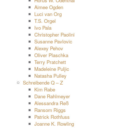
Horus W. Odenthal
Aimee Ogden
Luci van Org
T.S. Orgel
Ivo Pala
Christopher Paolini
Susanne Pavlovic
Alexey Pehov
Oliver Plaschka
Terry Pratchett
Madeleine Puljic
Natasha Pulley
Schreibende Q – Z
Kim Rabe
Dane Rahlmeyer
Alessandra Reß
Ransom Riggs
Patrick Rothfuss
Joanne K. Rowling