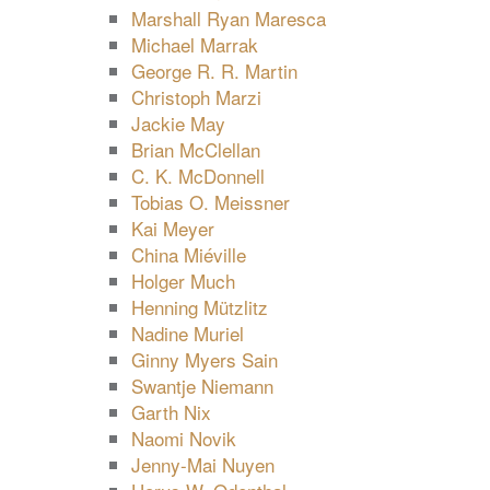
Marshall Ryan Maresca
Michael Marrak
George R. R. Martin
Christoph Marzi
Jackie May
Brian McClellan
C. K. McDonnell
Tobias O. Meissner
Kai Meyer
China Miéville
Holger Much
Henning Mützlitz
Nadine Muriel
Ginny Myers Sain
Swantje Niemann
Garth Nix
Naomi Novik
Jenny-Mai Nuyen