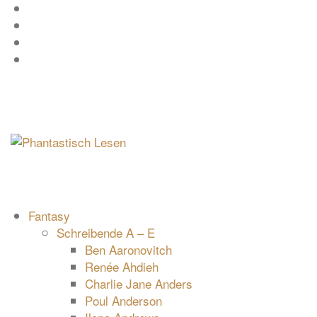
Zum
Facebook
Inhalt
Instagram
springen
YouTube
mastodon
Fantasy
Schreibende A – E
Ben Aaronovitch
Renée Ahdieh
Charlie Jane Anders
Poul Anderson