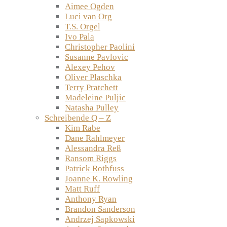
Aimee Ogden
Luci van Org
T.S. Orgel
Ivo Pala
Christopher Paolini
Susanne Pavlovic
Alexey Pehov
Oliver Plaschka
Terry Pratchett
Madeleine Puljic
Natasha Pulley
Schreibende Q – Z
Kim Rabe
Dane Rahlmeyer
Alessandra Reß
Ransom Riggs
Patrick Rothfuss
Joanne K. Rowling
Matt Ruff
Anthony Ryan
Brandon Sanderson
Andrzej Sapkowski