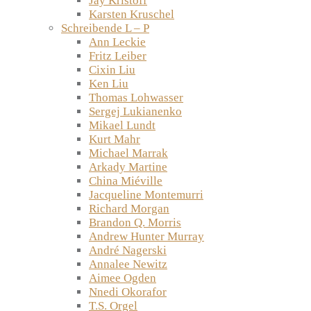
Jay Kristoff
Karsten Kruschel
Schreibende L – P
Ann Leckie
Fritz Leiber
Cixin Liu
Ken Liu
Thomas Lohwasser
Sergej Lukianenko
Mikael Lundt
Kurt Mahr
Michael Marrak
Arkady Martine
China Miéville
Jacqueline Montemurri
Richard Morgan
Brandon Q. Morris
Andrew Hunter Murray
André Nagerski
Annalee Newitz
Aimee Ogden
Nnedi Okorafor
T.S. Orgel