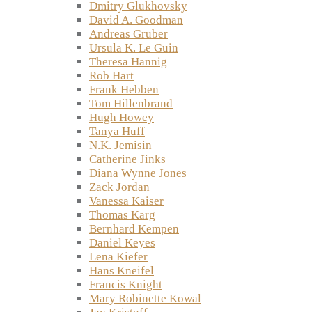
Dmitry Glukhovsky
David A. Goodman
Andreas Gruber
Ursula K. Le Guin
Theresa Hannig
Rob Hart
Frank Hebben
Tom Hillenbrand
Hugh Howey
Tanya Huff
N.K. Jemisin
Catherine Jinks
Diana Wynne Jones
Zack Jordan
Vanessa Kaiser
Thomas Karg
Bernhard Kempen
Daniel Keyes
Lena Kiefer
Hans Kneifel
Francis Knight
Mary Robinette Kowal