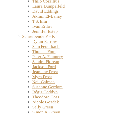
Thilo Corzilius
Laura Dümpelfeld
David Eddings
Akram El-Bahay
T.S. Elin
Ivan Ertlov
Jennifer Estep
Schreibende F – K
Dylan Farrow
Sam Feuerbach
Thomas Finn
Peter A. Flannery
Sandra Florean
Jackson Ford
Jeaniene Frost
Myra Frost
Neil Gaiman
Susanne Gerdom
Régis Goddyn
Theodora Goss
Nicole Gozdek
Sally Green
Simon R. Green