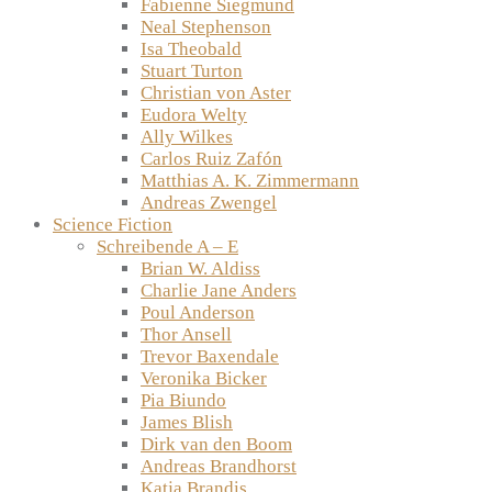
Fabienne Siegmund
Neal Stephenson
Isa Theobald
Stuart Turton
Christian von Aster
Eudora Welty
Ally Wilkes
Carlos Ruiz Zafón
Matthias A. K. Zimmermann
Andreas Zwengel
Science Fiction
Schreibende A – E
Brian W. Aldiss
Charlie Jane Anders
Poul Anderson
Thor Ansell
Trevor Baxendale
Veronika Bicker
Pia Biundo
James Blish
Dirk van den Boom
Andreas Brandhorst
Katja Brandis