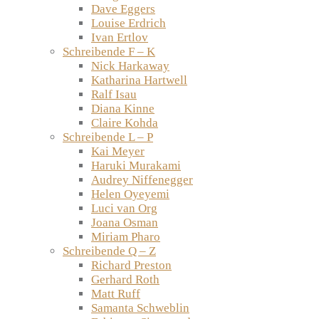
Dave Eggers
Louise Erdrich
Ivan Ertlov
Schreibende F – K
Nick Harkaway
Katharina Hartwell
Ralf Isau
Diana Kinne
Claire Kohda
Schreibende L – P
Kai Meyer
Haruki Murakami
Audrey Niffenegger
Helen Oyeyemi
Luci van Org
Joana Osman
Miriam Pharo
Schreibende Q – Z
Richard Preston
Gerhard Roth
Matt Ruff
Samanta Schweblin