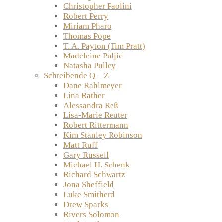
Christopher Paolini
Robert Perry
Miriam Pharo
Thomas Pope
T. A. Payton (Tim Pratt)
Madeleine Puljic
Natasha Pulley
Schreibende Q – Z
Dane Rahlmeyer
Lina Rather
Alessandra Reß
Lisa-Marie Reuter
Robert Rittermann
Kim Stanley Robinson
Matt Ruff
Gary Russell
Michael H. Schenk
Richard Schwartz
Jona Sheffield
Luke Smitherd
Drew Sparks
Rivers Solomon