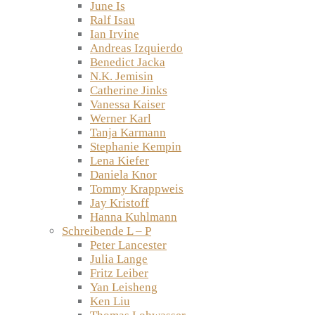
June Is
Ralf Isau
Ian Irvine
Andreas Izquierdo
Benedict Jacka
N.K. Jemisin
Catherine Jinks
Vanessa Kaiser
Werner Karl
Tanja Karmann
Stephanie Kempin
Lena Kiefer
Daniela Knor
Tommy Krappweis
Jay Kristoff
Hanna Kuhlmann
Schreibende L – P
Peter Lancester
Julia Lange
Fritz Leiber
Yan Leisheng
Ken Liu