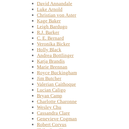
David Annandale
Luke Arnold
Christian von Aster
Kage Baker
Leigh Bardugo
R.J. Barker
C. E. Bernard
Veronika Bicker
Holly Black
Andrea Bottlinger
Katja Brandis
Marie Brennan
Royce Buckingham
Jim Butcher
Valerian Çaithoque
Lucian Caligo
Bryan Camp
Charlotte Charonne
Wesley Chu
Cassandra Clare
Genevieve Cogman
Robert Corvus