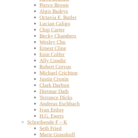
Pierce Brown
Algis Budrys
Octavia E. Butler
Lucian Caligo
Chip Carter
Becky Chambers
Wesley Chu
Ernest Cline
Eoin Colfer
Ally Condie
Robert Corvus
Michael Crichton
Justin Cronin
Clark Darlton
Dietmar Dath
Terrance Dicks
Andreas Eschbach
Ivan Ertlov
H.G. Ewers
Schreibende F – K
Seth Fried
Marie Grasshoff