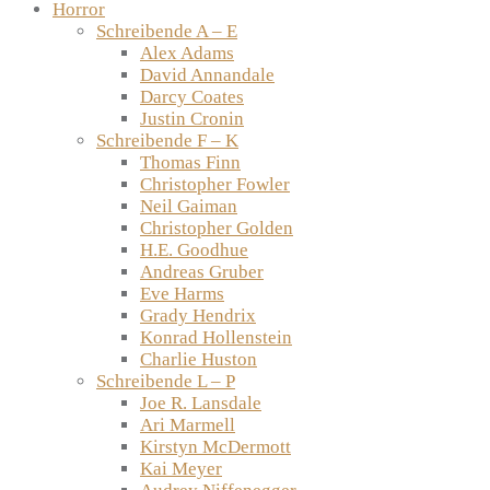
Horror
Schreibende A – E
Alex Adams
David Annandale
Darcy Coates
Justin Cronin
Schreibende F – K
Thomas Finn
Christopher Fowler
Neil Gaiman
Christopher Golden
H.E. Goodhue
Andreas Gruber
Eve Harms
Grady Hendrix
Konrad Hollenstein
Charlie Huston
Schreibende L – P
Joe R. Lansdale
Ari Marmell
Kirstyn McDermott
Kai Meyer