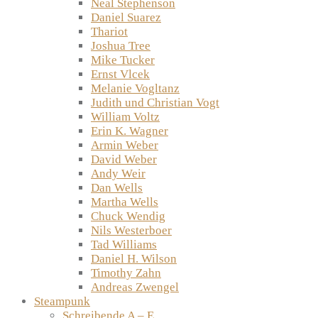
Neal Stephenson
Daniel Suarez
Thariot
Joshua Tree
Mike Tucker
Ernst Vlcek
Melanie Vogltanz
Judith und Christian Vogt
William Voltz
Erin K. Wagner
Armin Weber
David Weber
Andy Weir
Dan Wells
Martha Wells
Chuck Wendig
Nils Westerboer
Tad Williams
Daniel H. Wilson
Timothy Zahn
Andreas Zwengel
Steampunk
Schreibende A – E