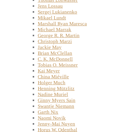
Thomas Lohwasser
Jens Lossau
Sergej Lukianenko
Mikael Lundt
Marshall Ryan Maresca
Michael Marrak
George R. R. Martin
Christoph Marzi
Jackie May
Brian McClellan
C. K. McDonnell
Tobias O. Meissner
Kai Meyer
China Miéville
Holger Much
Henning Mützlitz
Nadine Muriel
Ginny Myers Sain
Swantje Niemann
Garth Nix
Naomi Novik
Jenny-Mai Nuyen
Horus W. Odenthal