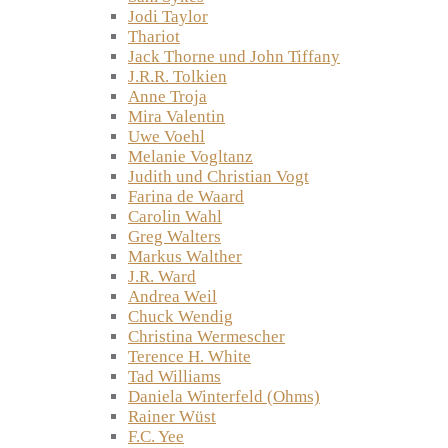
Jodi Taylor
Thariot
Jack Thorne und John Tiffany
J.R.R. Tolkien
Anne Troja
Mira Valentin
Uwe Voehl
Melanie Vogltanz
Judith und Christian Vogt
Farina de Waard
Carolin Wahl
Greg Walters
Markus Walther
J.R. Ward
Andrea Weil
Chuck Wendig
Christina Wermescher
Terence H. White
Tad Williams
Daniela Winterfeld (Ohms)
Rainer Wüst
F.C. Yee