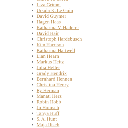
Liza Grimm
Ursula K. Le Guin
David Guymer
Hagen Haas
Katharina V. Haderer
David Hair
Christoph Hardebusch
Kim Harrison
Katharina Hartwell
Lian Hearn
Markus Heitz
Julia Heller
Grady Hendrix
Bernhard Hennen
Christina Henry
Ry Herman
Manati Herz
Robin Hobb
Ju Honisch
Tanya Huff
S. A. Hunt
Maja Ilisch