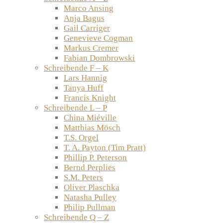
Marco Ansing
Anja Bagus
Gail Carriger
Genevieve Cogman
Markus Cremer
Fabian Dombrowski
Schreibende F – K
Lars Hannig
Tanya Huff
Francis Knight
Schreibende L – P
China Miéville
Matthias Mösch
T.S. Orgel
T. A. Payton (Tim Pratt)
Phillip P. Peterson
Bernd Perplies
S.M. Peters
Oliver Plaschka
Natasha Pulley
Philip Pullman
Schreibende Q – Z