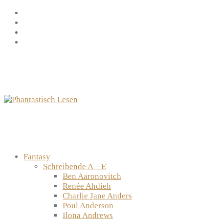
Zum
Facebook
Inhalt
Instagram
springen
YouTube
mastodon
Fantasy
Schreibende A – E
Ben Aaronovitch
Renée Ahdieh
Charlie Jane Anders
Poul Anderson
Ilona Andrews