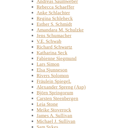
Andreas Saumweber
Rebecca Schaeffer
Anke Schlachter
Regina Schleheck
Esther S. Schmidt
Amandara M. Schulzke
Jens Schumacher
V.E. Schwab
Richard Schwartz
Katharina Seck
Fabienne Siegmund
Lars Simon
Elsa Sjunneson
Rivers Solomon
Fräulein SpiegeL
Alexander Spreng (Asp)
Björn Springorum
Carsten Steenbergen
Leia Stone
Meike Stoverock
James A. Sullivan
Michael J. Sullivan
Sam Sykes