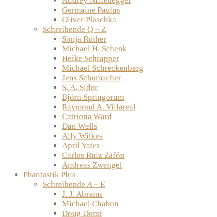
Audrey Niffenegger
Germaine Paulus
Oliver Plaschka
Schreibende Q – Z
Sonja Rüther
Michael H. Schenk
Heike Schrapper
Michael Schreckenberg
Jens Schumacher
S. A. Sidor
Björn Springorum
Raymond A. Villareal
Catriona Ward
Dan Wells
Ally Wilkes
April Yates
Carlos Ruiz Zafón
Andreas Zwengel
Phantastik Plus
Schreibende A – E
J. J. Abrams
Michael Chabon
Doug Dorst