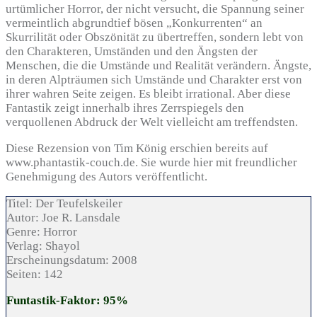
urtümlicher Horror, der nicht versucht, die Spannung seiner
vermeintlich abgrundtief bösen „Konkurrenten“ an
Skurrilität oder Obszönität zu übertreffen, sondern lebt von
den Charakteren, Umständen und den Ängsten der
Menschen, die die Umstände und Realität verändern. Ängste,
in deren Alpträumen sich Umstände und Charakter erst von
ihrer wahren Seite zeigen. Es bleibt irrational. Aber diese
Fantastik zeigt innerhalb ihres Zerrspiegels den
verquollenen Abdruck der Welt vielleicht am treffendsten.
Diese Rezension von Tim König erschien bereits auf
www.phantastik-couch.de. Sie wurde hier mit freundlicher
Genehmigung des Autors veröffentlicht.
Titel:
Der Teufelskeiler
Autor:
Joe R. Lansdale
Genre:
Horror
Verlag:
Shayol
Erscheinungsdatum:
2008
Seiten:
142
Funtastik-Faktor: 95%