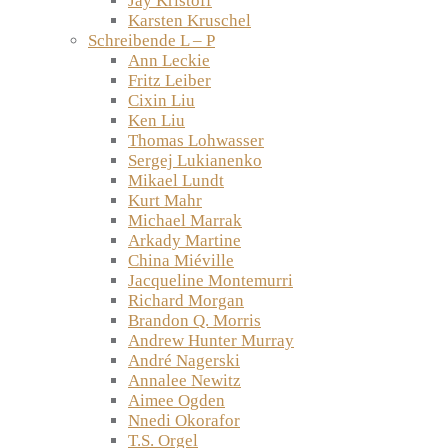
Jay Kristoff
Karsten Kruschel
Schreibende L – P
Ann Leckie
Fritz Leiber
Cixin Liu
Ken Liu
Thomas Lohwasser
Sergej Lukianenko
Mikael Lundt
Kurt Mahr
Michael Marrak
Arkady Martine
China Miéville
Jacqueline Montemurri
Richard Morgan
Brandon Q. Morris
Andrew Hunter Murray
André Nagerski
Annalee Newitz
Aimee Ogden
Nnedi Okorafor
T.S. Orgel