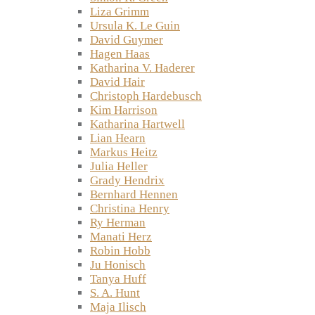
Liza Grimm
Ursula K. Le Guin
David Guymer
Hagen Haas
Katharina V. Haderer
David Hair
Christoph Hardebusch
Kim Harrison
Katharina Hartwell
Lian Hearn
Markus Heitz
Julia Heller
Grady Hendrix
Bernhard Hennen
Christina Henry
Ry Herman
Manati Herz
Robin Hobb
Ju Honisch
Tanya Huff
S. A. Hunt
Maja Ilisch