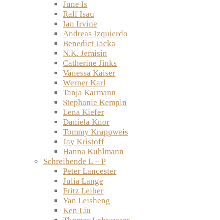
June Is
Ralf Isau
Ian Irvine
Andreas Izquierdo
Benedict Jacka
N.K. Jemisin
Catherine Jinks
Vanessa Kaiser
Werner Karl
Tanja Karmann
Stephanie Kempin
Lena Kiefer
Daniela Knor
Tommy Krappweis
Jay Kristoff
Hanna Kuhlmann
Schreibende L – P
Peter Lancester
Julia Lange
Fritz Leiber
Yan Leisheng
Ken Liu