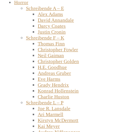
Horror
Schreibende A – E
Alex Adams
David Annandale
Darcy Coates
Justin Cronin
Schreibende F – K
Thomas Finn
Christopher Fowler
Neil Gaiman
Christopher Golden
H.E. Goodhue
Andreas Gruber
Eve Harms
Grady Hendrix
Konrad Hollenstein
Charlie Huston
Schreibende L – P
Joe R. Lansdale
Ari Marmell
Kirstyn McDermott
Kai Meyer