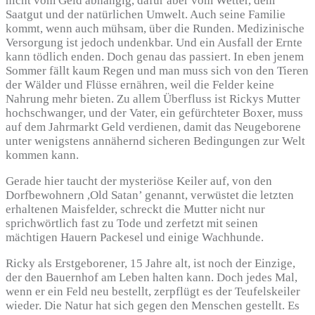
nicht vom Geld abhängig, dafür aber vom Wetter, dem
Saatgut und der natürlichen Umwelt. Auch seine Familie
kommt, wenn auch mühsam, über die Runden. Medizinische
Versorgung ist jedoch undenkbar. Und ein Ausfall der Ernte
kann tödlich enden. Doch genau das passiert. In eben jenem
Sommer fällt kaum Regen und man muss sich von den Tieren
der Wälder und Flüsse ernähren, weil die Felder keine
Nahrung mehr bieten. Zu allem Überfluss ist Rickys Mutter
hochschwanger, und der Vater, ein gefürchteter Boxer, muss
auf dem Jahrmarkt Geld verdienen, damit das Neugeborene
unter wenigstens annähernd sicheren Bedingungen zur Welt
kommen kann.
Gerade hier taucht der mysteriöse Keiler auf, von den
Dorfbewohnern ,Old Satan’ genannt, verwüstet die letzten
erhaltenen Maisfelder, schreckt die Mutter nicht nur
sprichwörtlich fast zu Tode und zerfetzt mit seinen
mächtigen Hauern Packesel und einige Wachhunde.
Ricky als Erstgeborener, 15 Jahre alt, ist noch der Einzige,
der den Bauernhof am Leben halten kann. Doch jedes Mal,
wenn er ein Feld neu bestellt, zerpflügt es der Teufelskeiler
wieder. Die Natur hat sich gegen den Menschen gestellt. Es