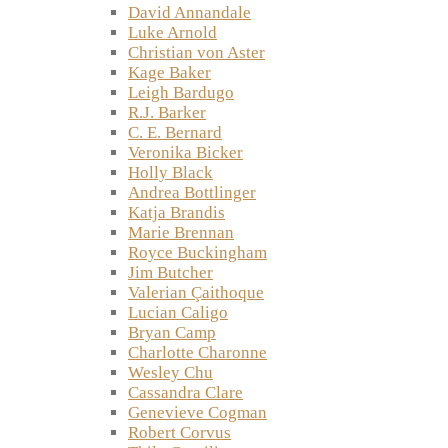
David Annandale
Luke Arnold
Christian von Aster
Kage Baker
Leigh Bardugo
R.J. Barker
C. E. Bernard
Veronika Bicker
Holly Black
Andrea Bottlinger
Katja Brandis
Marie Brennan
Royce Buckingham
Jim Butcher
Valerian Çaithoque
Lucian Caligo
Bryan Camp
Charlotte Charonne
Wesley Chu
Cassandra Clare
Genevieve Cogman
Robert Corvus