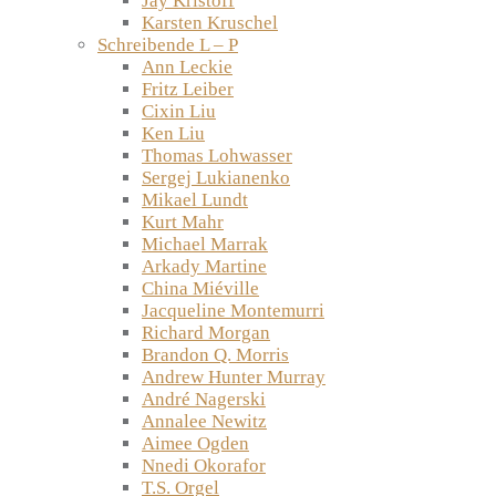
Jay Kristoff
Karsten Kruschel
Schreibende L – P
Ann Leckie
Fritz Leiber
Cixin Liu
Ken Liu
Thomas Lohwasser
Sergej Lukianenko
Mikael Lundt
Kurt Mahr
Michael Marrak
Arkady Martine
China Miéville
Jacqueline Montemurri
Richard Morgan
Brandon Q. Morris
Andrew Hunter Murray
André Nagerski
Annalee Newitz
Aimee Ogden
Nnedi Okorafor
T.S. Orgel