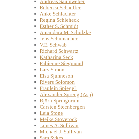
Andreas Saumweber
Rebecca Schaeffer
Anke Schlachter
Regina Schleheck
Esther S. Schmidt
Amandara M. Schulzke
Jens Schumacher
V.E. Schwab
Richard Schwartz
Katharina Seck
Fabienne Siegmund
Lars Simon
Elsa Sjunneson
Rivers Solomon
Fräulein SpiegeL
Alexander Spreng (Asp)
Björn Springorum
Carsten Steenbergen
Leia Stone
Meike Stoverock
James A. Sullivan
Michael J. Sullivan
Sam Sykes