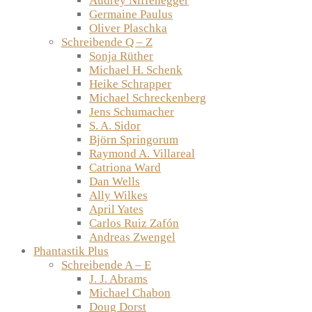
Audrey Niffenegger
Germaine Paulus
Oliver Plaschka
Schreibende Q – Z
Sonja Rüther
Michael H. Schenk
Heike Schrapper
Michael Schreckenberg
Jens Schumacher
S. A. Sidor
Björn Springorum
Raymond A. Villareal
Catriona Ward
Dan Wells
Ally Wilkes
April Yates
Carlos Ruiz Zafón
Andreas Zwengel
Phantastik Plus
Schreibende A – E
J. J. Abrams
Michael Chabon
Doug Dorst