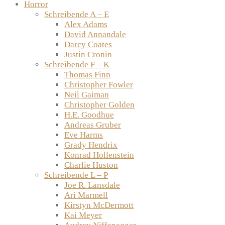
Horror
Schreibende A – E
Alex Adams
David Annandale
Darcy Coates
Justin Cronin
Schreibende F – K
Thomas Finn
Christopher Fowler
Neil Gaiman
Christopher Golden
H.E. Goodhue
Andreas Gruber
Eve Harms
Grady Hendrix
Konrad Hollenstein
Charlie Huston
Schreibende L – P
Joe R. Lansdale
Ari Marmell
Kirstyn McDermott
Kai Meyer