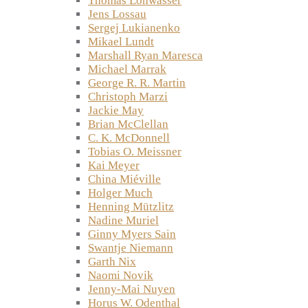
Thomas Lohwasser
Jens Lossau
Sergej Lukianenko
Mikael Lundt
Marshall Ryan Maresca
Michael Marrak
George R. R. Martin
Christoph Marzi
Jackie May
Brian McClellan
C. K. McDonnell
Tobias O. Meissner
Kai Meyer
China Miéville
Holger Much
Henning Mützlitz
Nadine Muriel
Ginny Myers Sain
Swantje Niemann
Garth Nix
Naomi Novik
Jenny-Mai Nuyen
Horus W. Odenthal