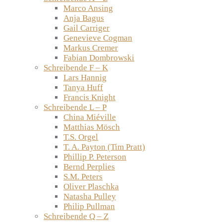
Marco Ansing
Anja Bagus
Gail Carriger
Genevieve Cogman
Markus Cremer
Fabian Dombrowski
Schreibende F – K
Lars Hannig
Tanya Huff
Francis Knight
Schreibende L – P
China Miéville
Matthias Mösch
T.S. Orgel
T. A. Payton (Tim Pratt)
Phillip P. Peterson
Bernd Perplies
S.M. Peters
Oliver Plaschka
Natasha Pulley
Philip Pullman
Schreibende Q – Z