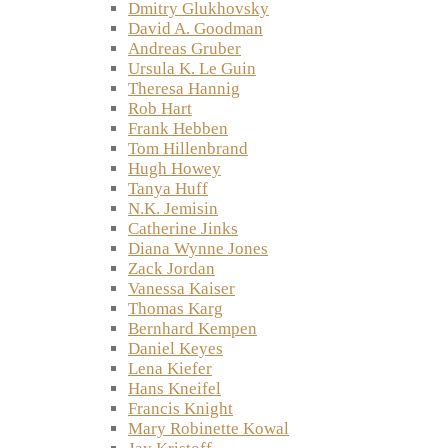
Dmitry Glukhovsky
David A. Goodman
Andreas Gruber
Ursula K. Le Guin
Theresa Hannig
Rob Hart
Frank Hebben
Tom Hillenbrand
Hugh Howey
Tanya Huff
N.K. Jemisin
Catherine Jinks
Diana Wynne Jones
Zack Jordan
Vanessa Kaiser
Thomas Karg
Bernhard Kempen
Daniel Keyes
Lena Kiefer
Hans Kneifel
Francis Knight
Mary Robinette Kowal