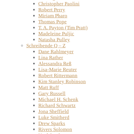
Christopher Paolini
Robert Perry
Miriam Pharo
Thomas Pope
T. A. Payton (Tim Pratt)
Madeleine Puljic
Natasha Pulley
Schreibende Q – Z
Dane Rahlmeyer
Lina Rather
Alessandra Reß
Lisa-Marie Reuter
Robert Rittermann
Kim Stanley Robinson
Matt Ruff
Gary Russell
Michael H. Schenk
Richard Schwartz
Jona Sheffield
Luke Smitherd
Drew Sparks
Rivers Solomon