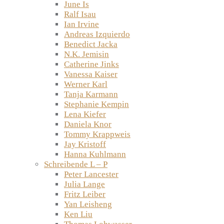
June Is
Ralf Isau
Ian Irvine
Andreas Izquierdo
Benedict Jacka
N.K. Jemisin
Catherine Jinks
Vanessa Kaiser
Werner Karl
Tanja Karmann
Stephanie Kempin
Lena Kiefer
Daniela Knor
Tommy Krappweis
Jay Kristoff
Hanna Kuhlmann
Schreibende L – P
Peter Lancester
Julia Lange
Fritz Leiber
Yan Leisheng
Ken Liu