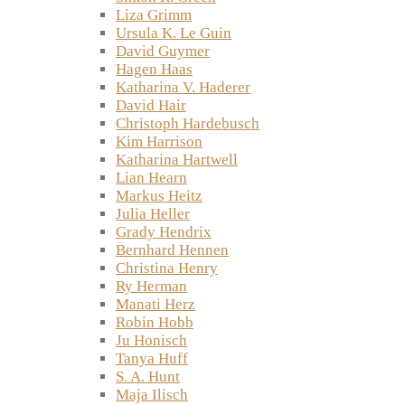
Liza Grimm
Ursula K. Le Guin
David Guymer
Hagen Haas
Katharina V. Haderer
David Hair
Christoph Hardebusch
Kim Harrison
Katharina Hartwell
Lian Hearn
Markus Heitz
Julia Heller
Grady Hendrix
Bernhard Hennen
Christina Henry
Ry Herman
Manati Herz
Robin Hobb
Ju Honisch
Tanya Huff
S. A. Hunt
Maja Ilisch