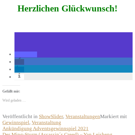
Herzlichen Glückwunsch!
Gefällt mir:
Wird geladen …
Veröffentlicht in
ShowSlider
,
Veranstaltungen
Markiert mit
Gewinnspiel
,
Veranstaltung
Beitragsnavigation
Ankündigung Adventsgewinnspiel 2021
Der Ming-Sturm (Assassin´s Creed) – Yan Leisheng