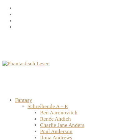
Zum
Facebook
Inhalt
Instagram
springen
YouTube
mastodon
Fantasy
Schreibende A – E
Ben Aaronovitch
Renée Ahdieh
Charlie Jane Anders
Poul Anderson
Ilona Andrews