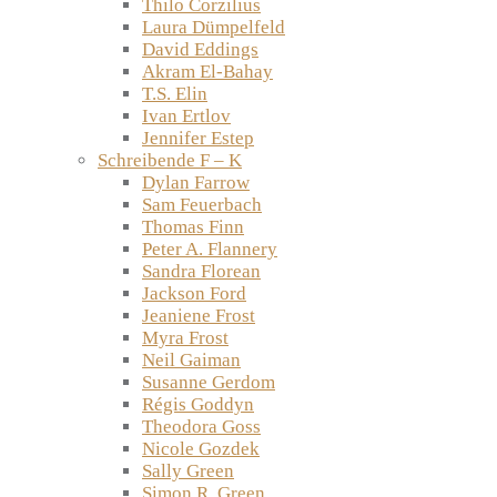
Thilo Corzilius
Laura Dümpelfeld
David Eddings
Akram El-Bahay
T.S. Elin
Ivan Ertlov
Jennifer Estep
Schreibende F – K
Dylan Farrow
Sam Feuerbach
Thomas Finn
Peter A. Flannery
Sandra Florean
Jackson Ford
Jeaniene Frost
Myra Frost
Neil Gaiman
Susanne Gerdom
Régis Goddyn
Theodora Goss
Nicole Gozdek
Sally Green
Simon R. Green