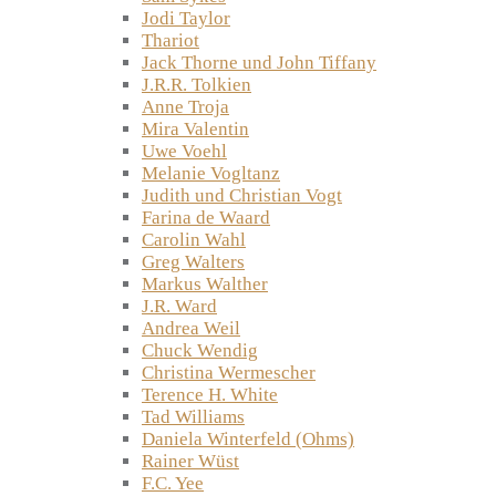
Jodi Taylor
Thariot
Jack Thorne und John Tiffany
J.R.R. Tolkien
Anne Troja
Mira Valentin
Uwe Voehl
Melanie Vogltanz
Judith und Christian Vogt
Farina de Waard
Carolin Wahl
Greg Walters
Markus Walther
J.R. Ward
Andrea Weil
Chuck Wendig
Christina Wermescher
Terence H. White
Tad Williams
Daniela Winterfeld (Ohms)
Rainer Wüst
F.C. Yee