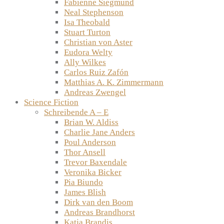
Fabienne Siegmund
Neal Stephenson
Isa Theobald
Stuart Turton
Christian von Aster
Eudora Welty
Ally Wilkes
Carlos Ruiz Zafón
Matthias A. K. Zimmermann
Andreas Zwengel
Science Fiction
Schreibende A – E
Brian W. Aldiss
Charlie Jane Anders
Poul Anderson
Thor Ansell
Trevor Baxendale
Veronika Bicker
Pia Biundo
James Blish
Dirk van den Boom
Andreas Brandhorst
Katja Brandis