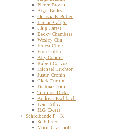
Pierce Brown
Algis Budrys
Octavia E. Butler
Lucian Caligo
Chip Carter
Becky Chambers
Wesley Chu
Ernest Cline
Eoin Colfer
Ally Condie
Robert Corvus
Michael Crichton
Justin Cronin
Clark Darlton
Dietmar Dath
Terrance Dicks
Andreas Eschbach
Ivan Ertlov
H.G. Ewers
Schreibende F – K
Seth Fried
Marie Grasshoff