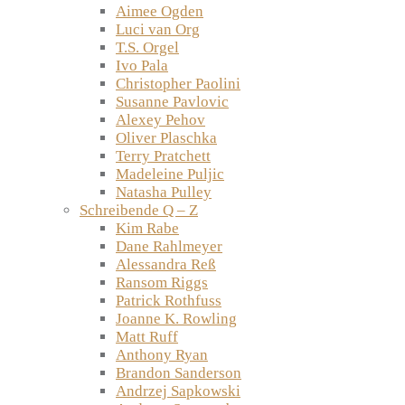
Aimee Ogden
Luci van Org
T.S. Orgel
Ivo Pala
Christopher Paolini
Susanne Pavlovic
Alexey Pehov
Oliver Plaschka
Terry Pratchett
Madeleine Puljic
Natasha Pulley
Schreibende Q – Z
Kim Rabe
Dane Rahlmeyer
Alessandra Reß
Ransom Riggs
Patrick Rothfuss
Joanne K. Rowling
Matt Ruff
Anthony Ryan
Brandon Sanderson
Andrzej Sapkowski