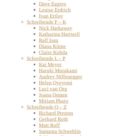
Dave Eggers
Louise Erdrich
Ivan Ertlov
Schreibende F – K
Nick Harkaway
Katharina Hartwell
Ralf Isau
Diana Kinne
Claire Kohda
Schreibende L – P
Kai Meyer
Haruki Murakami
Audrey Niffenegger
Helen Oyeyemi
Luci van Org
Joana Osman
Miriam Pharo
Schreibende Q – Z
Richard Preston
Gerhard Roth
Matt Ruff
Samanta Schweblin