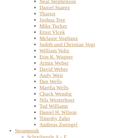
Neal Stephenson
Daniel Suarez
Thariot
Joshua Tree
Mike Tucker
Ernst Vlcek
Melanie Vogltanz
Judith und Christian Vogt
William Voltz
Erin K. Wagner
Armin Weber
David Weber
Andy Weir
Dan Wells
Martha Wells
Chuck Wendig
Nils Westerboer
Tad Williams
Daniel H. Wilson
Timothy Zahn
Andreas Zwengel
Steampunk
Schreibende A – E