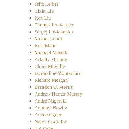
Fritz Leiber
Cixin Liu
Ken Liu
Thomas Lohwasser
Sergej Lukianenko
Mikael Lundt
Kurt Mahr
Michael Marrak
Arkady Martine
China Miéville
Jacqueline Montemurri
Richard Morgan
Brandon Q. Morris
Andrew Hunter Murray
André Nagerski
Annalee Newitz
Aimee Ogden
Nnedi Okorafor
T.S. Orgel