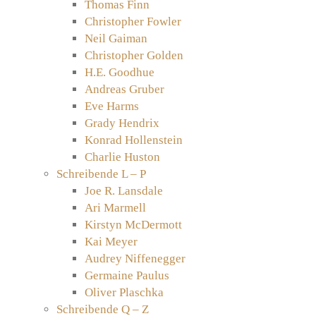
Thomas Finn
Christopher Fowler
Neil Gaiman
Christopher Golden
H.E. Goodhue
Andreas Gruber
Eve Harms
Grady Hendrix
Konrad Hollenstein
Charlie Huston
Schreibende L – P
Joe R. Lansdale
Ari Marmell
Kirstyn McDermott
Kai Meyer
Audrey Niffenegger
Germaine Paulus
Oliver Plaschka
Schreibende Q – Z