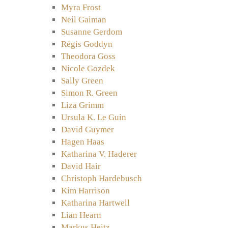
Myra Frost
Neil Gaiman
Susanne Gerdom
Régis Goddyn
Theodora Goss
Nicole Gozdek
Sally Green
Simon R. Green
Liza Grimm
Ursula K. Le Guin
David Guymer
Hagen Haas
Katharina V. Haderer
David Hair
Christoph Hardebusch
Kim Harrison
Katharina Hartwell
Lian Hearn
Markus Heitz