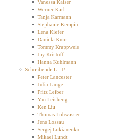
Vanessa Kaiser
Werner Karl
Tanja Karmann
Stephanie Kempin
Lena Kiefer
Daniela Knor
Tommy Krappweis
Jay Kristoff
Hanna Kuhlmann
Schreibende L – P
Peter Lancester
Julia Lange
Fritz Leiber
Yan Leisheng
Ken Liu
Thomas Lohwasser
Jens Lossau
Sergej Lukianenko
Mikael Lundt