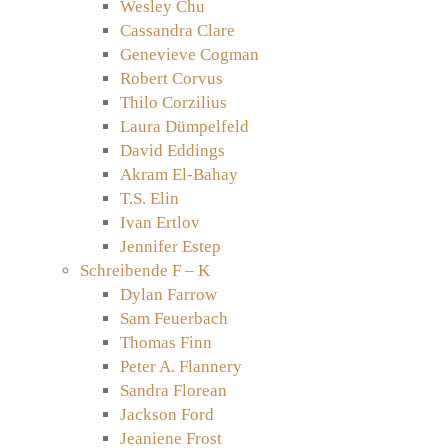
Wesley Chu
Cassandra Clare
Genevieve Cogman
Robert Corvus
Thilo Corzilius
Laura Dümpelfeld
David Eddings
Akram El-Bahay
T.S. Elin
Ivan Ertlov
Jennifer Estep
Schreibende F – K
Dylan Farrow
Sam Feuerbach
Thomas Finn
Peter A. Flannery
Sandra Florean
Jackson Ford
Jeaniene Frost