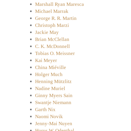
Marshall Ryan Maresca
Michael Marrak
George R. R. Martin
Christoph Marzi
Jackie May
Brian McClellan
C. K. McDonnell
Tobias O. Meissner
Kai Meyer
China Miéville
Holger Much
Henning Mützlitz
Nadine Muriel
Ginny Myers Sain
Swantje Niemann
Garth Nix
Naomi Novik
Jenny-Mai Nuyen
Horus W. Odenthal