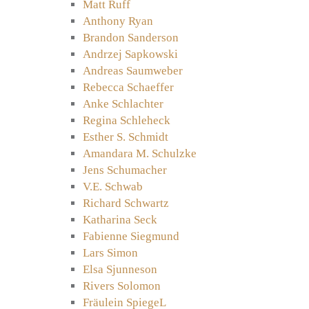
Matt Ruff
Anthony Ryan
Brandon Sanderson
Andrzej Sapkowski
Andreas Saumweber
Rebecca Schaeffer
Anke Schlachter
Regina Schleheck
Esther S. Schmidt
Amandara M. Schulzke
Jens Schumacher
V.E. Schwab
Richard Schwartz
Katharina Seck
Fabienne Siegmund
Lars Simon
Elsa Sjunneson
Rivers Solomon
Fräulein SpiegeL