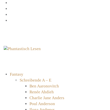
Zum
Facebook
Inhalt
Instagram
springen
YouTube
mastodon
Fantasy
Schreibende A – E
Ben Aaronovitch
Renée Ahdieh
Charlie Jane Anders
Poul Anderson
Ilona Andrews