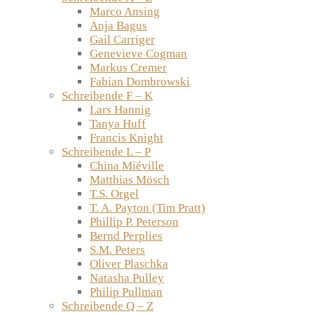
Marco Ansing
Anja Bagus
Gail Carriger
Genevieve Cogman
Markus Cremer
Fabian Dombrowski
Schreibende F – K
Lars Hannig
Tanya Huff
Francis Knight
Schreibende L – P
China Miéville
Matthias Mösch
T.S. Orgel
T. A. Payton (Tim Pratt)
Phillip P. Peterson
Bernd Perplies
S.M. Peters
Oliver Plaschka
Natasha Pulley
Philip Pullman
Schreibende Q – Z