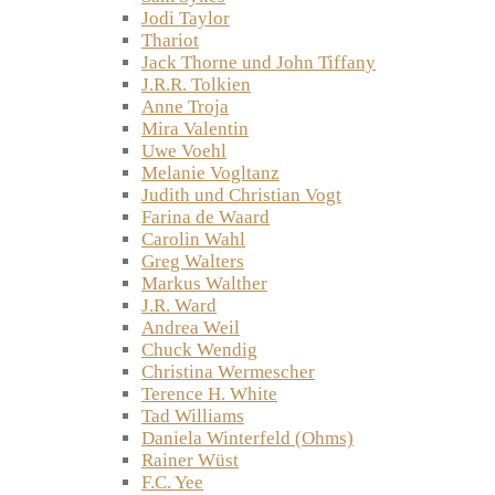
Jodi Taylor
Thariot
Jack Thorne und John Tiffany
J.R.R. Tolkien
Anne Troja
Mira Valentin
Uwe Voehl
Melanie Vogltanz
Judith und Christian Vogt
Farina de Waard
Carolin Wahl
Greg Walters
Markus Walther
J.R. Ward
Andrea Weil
Chuck Wendig
Christina Wermescher
Terence H. White
Tad Williams
Daniela Winterfeld (Ohms)
Rainer Wüst
F.C. Yee