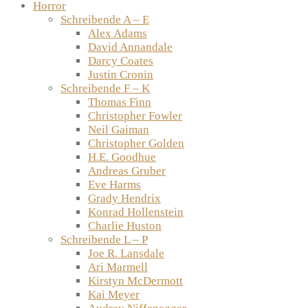
Horror
Schreibende A – E
Alex Adams
David Annandale
Darcy Coates
Justin Cronin
Schreibende F – K
Thomas Finn
Christopher Fowler
Neil Gaiman
Christopher Golden
H.E. Goodhue
Andreas Gruber
Eve Harms
Grady Hendrix
Konrad Hollenstein
Charlie Huston
Schreibende L – P
Joe R. Lansdale
Ari Marmell
Kirstyn McDermott
Kai Meyer