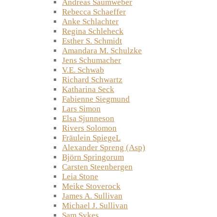
Andreas Saumweber
Rebecca Schaeffer
Anke Schlachter
Regina Schleheck
Esther S. Schmidt
Amandara M. Schulzke
Jens Schumacher
V.E. Schwab
Richard Schwartz
Katharina Seck
Fabienne Siegmund
Lars Simon
Elsa Sjunneson
Rivers Solomon
Fräulein SpiegeL
Alexander Spreng (Asp)
Björn Springorum
Carsten Steenbergen
Leia Stone
Meike Stoverock
James A. Sullivan
Michael J. Sullivan
Sam Sykes