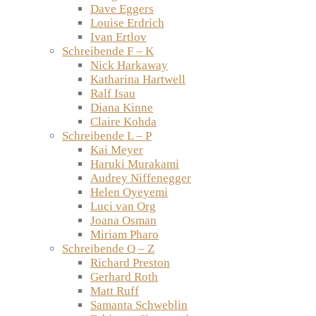
Dave Eggers
Louise Erdrich
Ivan Ertlov
Schreibende F – K
Nick Harkaway
Katharina Hartwell
Ralf Isau
Diana Kinne
Claire Kohda
Schreibende L – P
Kai Meyer
Haruki Murakami
Audrey Niffenegger
Helen Oyeyemi
Luci van Org
Joana Osman
Miriam Pharo
Schreibende Q – Z
Richard Preston
Gerhard Roth
Matt Ruff
Samanta Schweblin