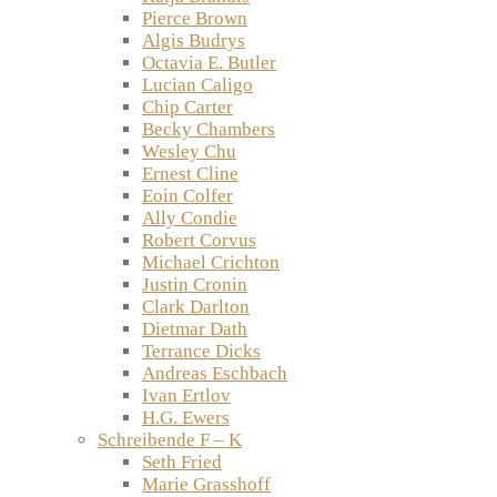
Pierce Brown
Algis Budrys
Octavia E. Butler
Lucian Caligo
Chip Carter
Becky Chambers
Wesley Chu
Ernest Cline
Eoin Colfer
Ally Condie
Robert Corvus
Michael Crichton
Justin Cronin
Clark Darlton
Dietmar Dath
Terrance Dicks
Andreas Eschbach
Ivan Ertlov
H.G. Ewers
Schreibende F – K
Seth Fried
Marie Grasshoff