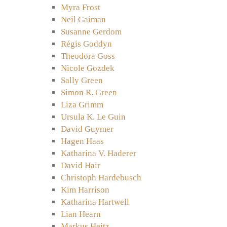
Myra Frost
Neil Gaiman
Susanne Gerdom
Régis Goddyn
Theodora Goss
Nicole Gozdek
Sally Green
Simon R. Green
Liza Grimm
Ursula K. Le Guin
David Guymer
Hagen Haas
Katharina V. Haderer
David Hair
Christoph Hardebusch
Kim Harrison
Katharina Hartwell
Lian Hearn
Markus Heitz