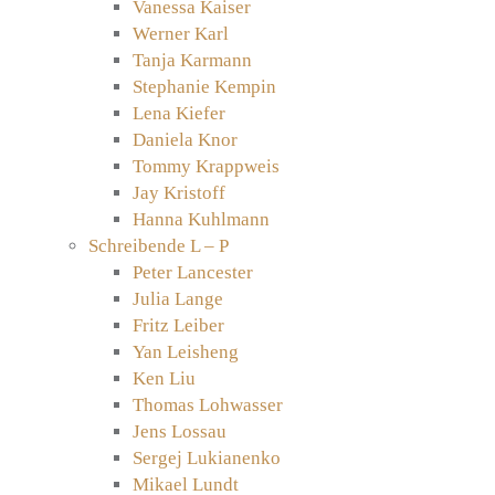
Vanessa Kaiser
Werner Karl
Tanja Karmann
Stephanie Kempin
Lena Kiefer
Daniela Knor
Tommy Krappweis
Jay Kristoff
Hanna Kuhlmann
Schreibende L – P
Peter Lancester
Julia Lange
Fritz Leiber
Yan Leisheng
Ken Liu
Thomas Lohwasser
Jens Lossau
Sergej Lukianenko
Mikael Lundt