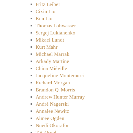
Fritz Leiber
Cixin Liu
Ken Liu
Thomas Lohwasser
Sergej Lukianenko
Mikael Lundt
Kurt Mahr
Michael Marrak
Arkady Martine
China Miéville
Jacqueline Montemurri
Richard Morgan
Brandon Q. Morris
Andrew Hunter Murray
André Nagerski
Annalee Newitz
Aimee Ogden
Nnedi Okorafor
T.S. Orgel