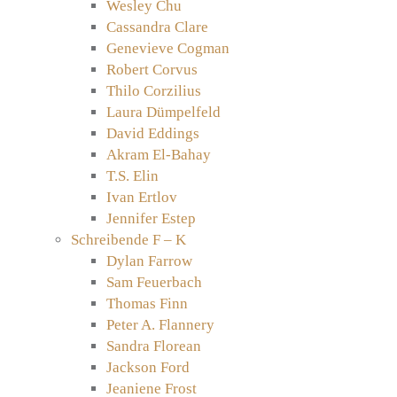
Wesley Chu
Cassandra Clare
Genevieve Cogman
Robert Corvus
Thilo Corzilius
Laura Dümpelfeld
David Eddings
Akram El-Bahay
T.S. Elin
Ivan Ertlov
Jennifer Estep
Schreibende F – K
Dylan Farrow
Sam Feuerbach
Thomas Finn
Peter A. Flannery
Sandra Florean
Jackson Ford
Jeaniene Frost