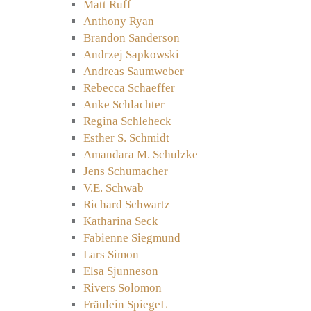
Matt Ruff
Anthony Ryan
Brandon Sanderson
Andrzej Sapkowski
Andreas Saumweber
Rebecca Schaeffer
Anke Schlachter
Regina Schleheck
Esther S. Schmidt
Amandara M. Schulzke
Jens Schumacher
V.E. Schwab
Richard Schwartz
Katharina Seck
Fabienne Siegmund
Lars Simon
Elsa Sjunneson
Rivers Solomon
Fräulein SpiegeL