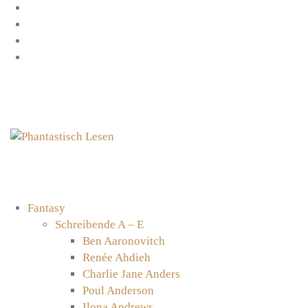
Zum
Facebook
Inhalt
Instagram
springen
YouTube
mastodon
Fantasy
Schreibende A – E
Ben Aaronovitch
Renée Ahdieh
Charlie Jane Anders
Poul Anderson
Ilona Andrews