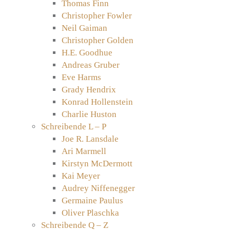
Thomas Finn
Christopher Fowler
Neil Gaiman
Christopher Golden
H.E. Goodhue
Andreas Gruber
Eve Harms
Grady Hendrix
Konrad Hollenstein
Charlie Huston
Schreibende L – P
Joe R. Lansdale
Ari Marmell
Kirstyn McDermott
Kai Meyer
Audrey Niffenegger
Germaine Paulus
Oliver Plaschka
Schreibende Q – Z