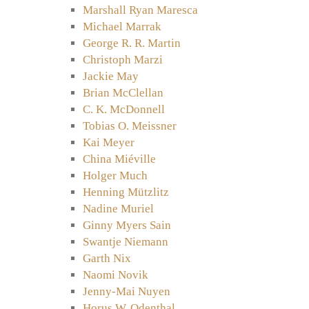
Marshall Ryan Maresca
Michael Marrak
George R. R. Martin
Christoph Marzi
Jackie May
Brian McClellan
C. K. McDonnell
Tobias O. Meissner
Kai Meyer
China Miéville
Holger Much
Henning Mützlitz
Nadine Muriel
Ginny Myers Sain
Swantje Niemann
Garth Nix
Naomi Novik
Jenny-Mai Nuyen
Horus W. Odenthal