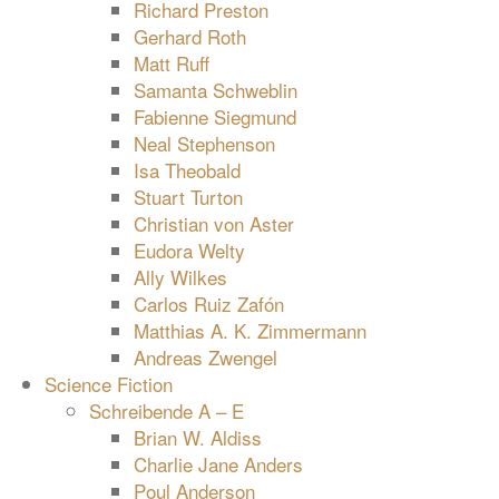
Richard Preston
Gerhard Roth
Matt Ruff
Samanta Schweblin
Fabienne Siegmund
Neal Stephenson
Isa Theobald
Stuart Turton
Christian von Aster
Eudora Welty
Ally Wilkes
Carlos Ruiz Zafón
Matthias A. K. Zimmermann
Andreas Zwengel
Science Fiction
Schreibende A – E
Brian W. Aldiss
Charlie Jane Anders
Poul Anderson