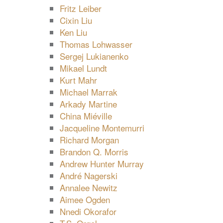
Fritz Leiber
Cixin Liu
Ken Liu
Thomas Lohwasser
Sergej Lukianenko
Mikael Lundt
Kurt Mahr
Michael Marrak
Arkady Martine
China Miéville
Jacqueline Montemurri
Richard Morgan
Brandon Q. Morris
Andrew Hunter Murray
André Nagerski
Annalee Newitz
Aimee Ogden
Nnedi Okorafor