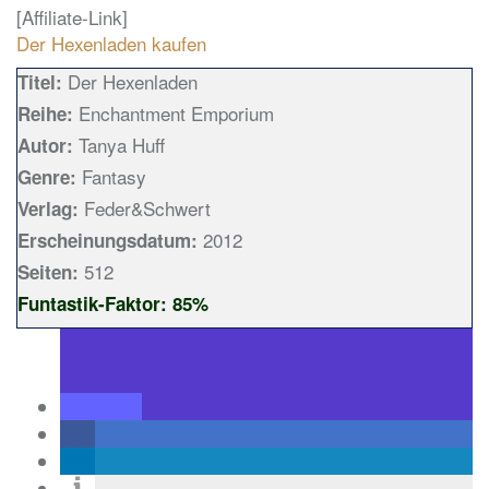
[Affiliate-Link]
Der Hexenladen kaufen
Der Hexenladen
Titel:
Enchantment Emporium
Reihe:
Tanya Huff
Autor:
Fantasy
Genre:
Feder&Schwert
Verlag:
2012
Erscheinungsdatum:
512
Seiten:
Funtastik-Faktor: 85%