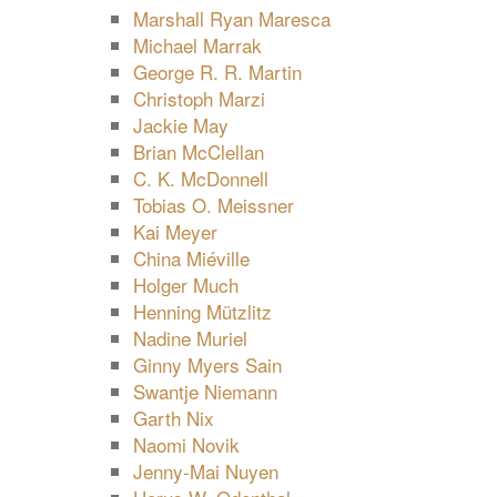
Marshall Ryan Maresca
Michael Marrak
George R. R. Martin
Christoph Marzi
Jackie May
Brian McClellan
C. K. McDonnell
Tobias O. Meissner
Kai Meyer
China Miéville
Holger Much
Henning Mützlitz
Nadine Muriel
Ginny Myers Sain
Swantje Niemann
Garth Nix
Naomi Novik
Jenny-Mai Nuyen