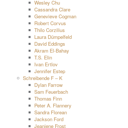
Wesley Chu
Cassandra Clare
Genevieve Cogman
Robert Corvus
Thilo Corzilius
Laura Dümpelfeld
David Eddings
Akram El-Bahay
T.S. Elin
Ivan Ertlov
Jennifer Estep
Schreibende F – K
Dylan Farrow
Sam Feuerbach
Thomas Finn
Peter A. Flannery
Sandra Florean
Jackson Ford
Jeaniene Frost