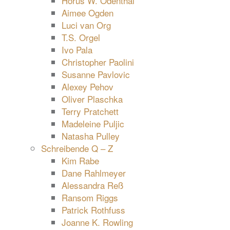
Horus W. Odenthal
Aimee Ogden
Luci van Org
T.S. Orgel
Ivo Pala
Christopher Paolini
Susanne Pavlovic
Alexey Pehov
Oliver Plaschka
Terry Pratchett
Madeleine Puljic
Natasha Pulley
Schreibende Q – Z
Kim Rabe
Dane Rahlmeyer
Alessandra Reß
Ransom Riggs
Patrick Rothfuss
Joanne K. Rowling