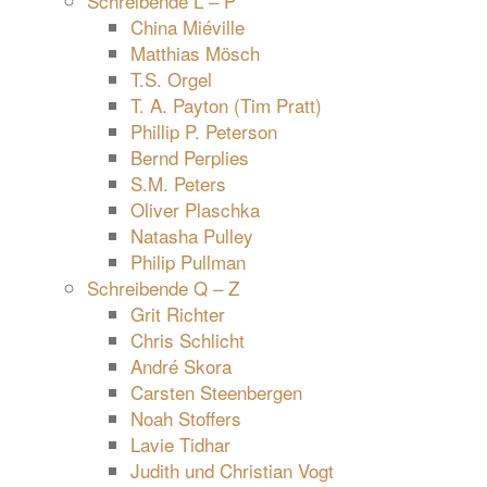
Schreibende L – P
China Miéville
Matthias Mösch
T.S. Orgel
T. A. Payton (Tim Pratt)
Phillip P. Peterson
Bernd Perplies
S.M. Peters
Oliver Plaschka
Natasha Pulley
Philip Pullman
Schreibende Q – Z
Grit Richter
Chris Schlicht
André Skora
Carsten Steenbergen
Noah Stoffers
Lavie Tidhar
Judith und Christian Vogt