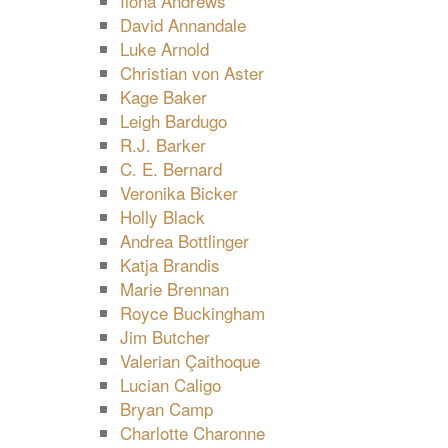
Ilona Andrews
David Annandale
Luke Arnold
Christian von Aster
Kage Baker
Leigh Bardugo
R.J. Barker
C. E. Bernard
Veronika Bicker
Holly Black
Andrea Bottlinger
Katja Brandis
Marie Brennan
Royce Buckingham
Jim Butcher
Valerian Çaithoque
Lucian Caligo
Bryan Camp
Charlotte Charonne