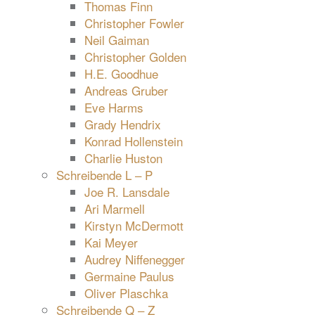
Thomas Finn
Christopher Fowler
Neil Gaiman
Christopher Golden
H.E. Goodhue
Andreas Gruber
Eve Harms
Grady Hendrix
Konrad Hollenstein
Charlie Huston
Schreibende L – P
Joe R. Lansdale
Ari Marmell
Kirstyn McDermott
Kai Meyer
Audrey Niffenegger
Germaine Paulus
Oliver Plaschka
Schreibende Q – Z