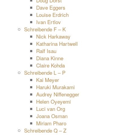
Doug Dorst
Dave Eggers
Louise Erdrich
Ivan Ertlov
Schreibende F – K
Nick Harkaway
Katharina Hartwell
Ralf Isau
Diana Kinne
Claire Kohda
Schreibende L – P
Kai Meyer
Haruki Murakami
Audrey Niffenegger
Helen Oyeyemi
Luci van Org
Joana Osman
Miriam Pharo
Schreibende Q – Z