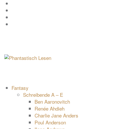
Zum
Facebook
Inhalt
Instagram
springen
YouTube
mastodon
Fantasy
Schreibende A – E
Ben Aaronovitch
Renée Ahdieh
Charlie Jane Anders
Poul Anderson