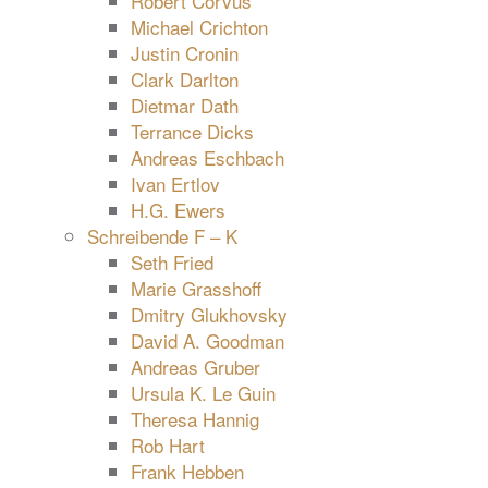
Robert Corvus
Michael Crichton
Justin Cronin
Clark Darlton
Dietmar Dath
Terrance Dicks
Andreas Eschbach
Ivan Ertlov
H.G. Ewers
Schreibende F – K
Seth Fried
Marie Grasshoff
Dmitry Glukhovsky
David A. Goodman
Andreas Gruber
Ursula K. Le Guin
Theresa Hannig
Rob Hart
Frank Hebben