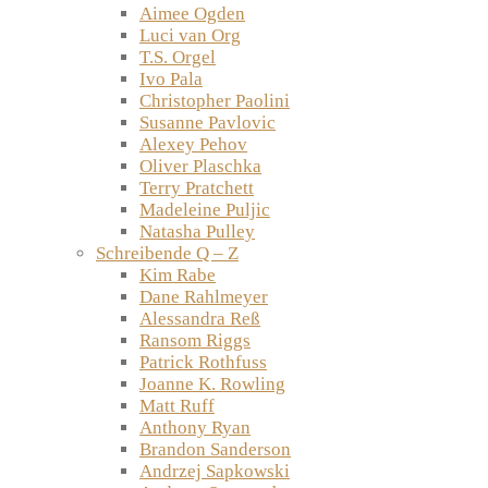
Aimee Ogden
Luci van Org
T.S. Orgel
Ivo Pala
Christopher Paolini
Susanne Pavlovic
Alexey Pehov
Oliver Plaschka
Terry Pratchett
Madeleine Puljic
Natasha Pulley
Schreibende Q – Z
Kim Rabe
Dane Rahlmeyer
Alessandra Reß
Ransom Riggs
Patrick Rothfuss
Joanne K. Rowling
Matt Ruff
Anthony Ryan
Brandon Sanderson
Andrzej Sapkowski