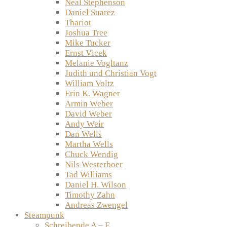
Neal Stephenson
Daniel Suarez
Thariot
Joshua Tree
Mike Tucker
Ernst Vlcek
Melanie Vogltanz
Judith und Christian Vogt
William Voltz
Erin K. Wagner
Armin Weber
David Weber
Andy Weir
Dan Wells
Martha Wells
Chuck Wendig
Nils Westerboer
Tad Williams
Daniel H. Wilson
Timothy Zahn
Andreas Zwengel
Steampunk
Schreibende A – E