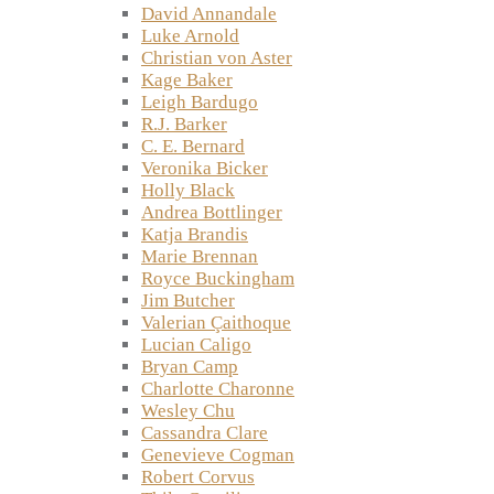
David Annandale
Luke Arnold
Christian von Aster
Kage Baker
Leigh Bardugo
R.J. Barker
C. E. Bernard
Veronika Bicker
Holly Black
Andrea Bottlinger
Katja Brandis
Marie Brennan
Royce Buckingham
Jim Butcher
Valerian Çaithoque
Lucian Caligo
Bryan Camp
Charlotte Charonne
Wesley Chu
Cassandra Clare
Genevieve Cogman
Robert Corvus