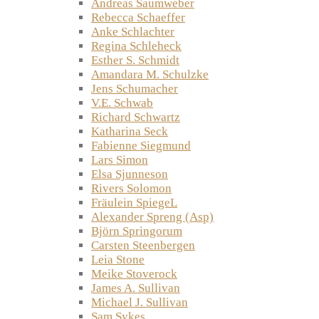
Andreas Saumweber
Rebecca Schaeffer
Anke Schlachter
Regina Schleheck
Esther S. Schmidt
Amandara M. Schulzke
Jens Schumacher
V.E. Schwab
Richard Schwartz
Katharina Seck
Fabienne Siegmund
Lars Simon
Elsa Sjunneson
Rivers Solomon
Fräulein SpiegeL
Alexander Spreng (Asp)
Björn Springorum
Carsten Steenbergen
Leia Stone
Meike Stoverock
James A. Sullivan
Michael J. Sullivan
Sam Sykes