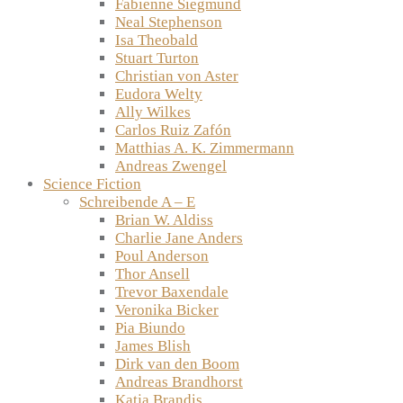
Fabienne Siegmund
Neal Stephenson
Isa Theobald
Stuart Turton
Christian von Aster
Eudora Welty
Ally Wilkes
Carlos Ruiz Zafón
Matthias A. K. Zimmermann
Andreas Zwengel
Science Fiction
Schreibende A – E
Brian W. Aldiss
Charlie Jane Anders
Poul Anderson
Thor Ansell
Trevor Baxendale
Veronika Bicker
Pia Biundo
James Blish
Dirk van den Boom
Andreas Brandhorst
Katja Brandis