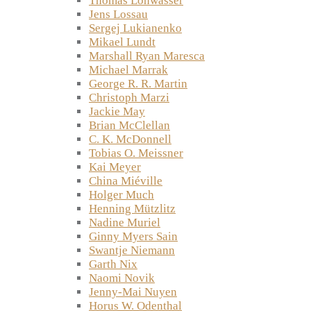
Thomas Lohwasser
Jens Lossau
Sergej Lukianenko
Mikael Lundt
Marshall Ryan Maresca
Michael Marrak
George R. R. Martin
Christoph Marzi
Jackie May
Brian McClellan
C. K. McDonnell
Tobias O. Meissner
Kai Meyer
China Miéville
Holger Much
Henning Mützlitz
Nadine Muriel
Ginny Myers Sain
Swantje Niemann
Garth Nix
Naomi Novik
Jenny-Mai Nuyen
Horus W. Odenthal