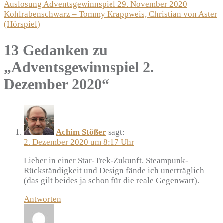
Beitragsnavigation
Auslosung Adventsgewinnspiel 29. November 2020
Kohlrabenschwarz – Tommy Krappweis, Christian von Aster
(Hörspiel)
13 Gedanken zu
„
Adventsgewinnspiel 2.
Dezember 2020
“
Achim Stößer
sagt:
2. Dezember 2020 um 8:17 Uhr
Lieber in einer Star-Trek-Zukunft. Steampunk-
Rückständigkeit und Design fände ich unerträglich
(das gilt beides ja schon für die reale Gegenwart).
Antworten