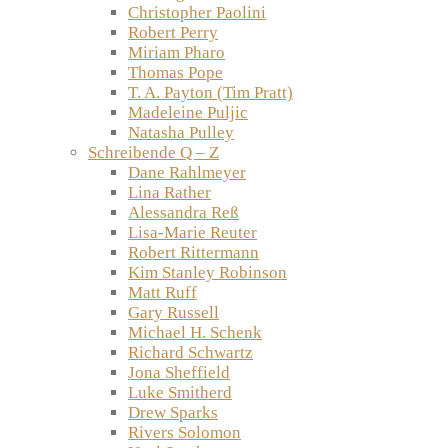
Christopher Paolini
Robert Perry
Miriam Pharo
Thomas Pope
T. A. Payton (Tim Pratt)
Madeleine Puljic
Natasha Pulley
Schreibende Q – Z
Dane Rahlmeyer
Lina Rather
Alessandra Reß
Lisa-Marie Reuter
Robert Rittermann
Kim Stanley Robinson
Matt Ruff
Gary Russell
Michael H. Schenk
Richard Schwartz
Jona Sheffield
Luke Smitherd
Drew Sparks
Rivers Solomon