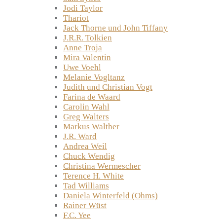
Jodi Taylor
Thariot
Jack Thorne und John Tiffany
J.R.R. Tolkien
Anne Troja
Mira Valentin
Uwe Voehl
Melanie Vogltanz
Judith und Christian Vogt
Farina de Waard
Carolin Wahl
Greg Walters
Markus Walther
J.R. Ward
Andrea Weil
Chuck Wendig
Christina Wermescher
Terence H. White
Tad Williams
Daniela Winterfeld (Ohms)
Rainer Wüst
F.C. Yee