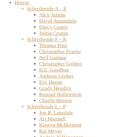
Horror
Schreibende A – E
Alex Adams
David Annandale
Darcy Coates
Justin Cronin
Schreibende F – K
Thomas Finn
Christopher Fowler
Neil Gaiman
Christopher Golden
H.E. Goodhue
Andreas Gruber
Eve Harms
Grady Hendrix
Konrad Hollenstein
Charlie Huston
Schreibende L – P
Joe R. Lansdale
Ari Marmell
Kirstyn McDermott
Kai Meyer