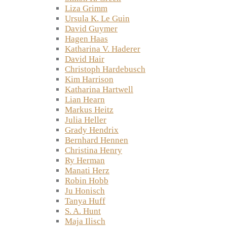
Liza Grimm
Ursula K. Le Guin
David Guymer
Hagen Haas
Katharina V. Haderer
David Hair
Christoph Hardebusch
Kim Harrison
Katharina Hartwell
Lian Hearn
Markus Heitz
Julia Heller
Grady Hendrix
Bernhard Hennen
Christina Henry
Ry Herman
Manati Herz
Robin Hobb
Ju Honisch
Tanya Huff
S. A. Hunt
Maja Ilisch