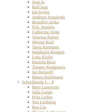
June Is
Ralf Isau
Ian Irvine
Andreas Izquierdo
Benedict Jacka
N.K. Jemisin
Catherine Jinks
Vanessa Kaiser
Werner Karl
Tanja Karmann
Stephanie Kempin
Lena Kiefer
Daniela Knor
Tommy Krappweis
Jay Kristoff
Hanna Kuhlmann
Schreibende L – P
Peter Lancester
Julia Lange
Fritz Leiber
Yan Leisheng
Ken Liu