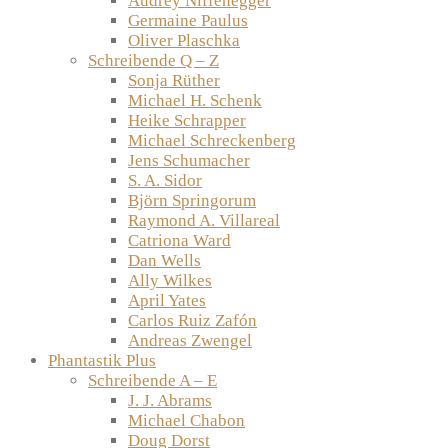
Audrey Niffenegger
Germaine Paulus
Oliver Plaschka
Schreibende Q – Z
Sonja Rüther
Michael H. Schenk
Heike Schrapper
Michael Schreckenberg
Jens Schumacher
S. A. Sidor
Björn Springorum
Raymond A. Villareal
Catriona Ward
Dan Wells
Ally Wilkes
April Yates
Carlos Ruiz Zafón
Andreas Zwengel
Phantastik Plus
Schreibende A – E
J. J. Abrams
Michael Chabon
Doug Dorst