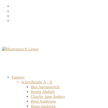
Zum
Facebook
Inhalt
Instagram
springen
YouTube
mastodon
Fantasy
Schreibende A – E
Ben Aaronovitch
Renée Ahdieh
Charlie Jane Anders
Poul Anderson
Ilona Andrews