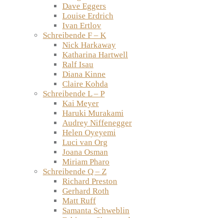
Dave Eggers
Louise Erdrich
Ivan Ertlov
Schreibende F – K
Nick Harkaway
Katharina Hartwell
Ralf Isau
Diana Kinne
Claire Kohda
Schreibende L – P
Kai Meyer
Haruki Murakami
Audrey Niffenegger
Helen Oyeyemi
Luci van Org
Joana Osman
Miriam Pharo
Schreibende Q – Z
Richard Preston
Gerhard Roth
Matt Ruff
Samanta Schweblin