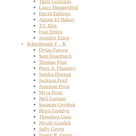
Thilo Corzilius
Laura Dümpelfeld
David Eddings
Akram El-Bahay
T.S. Elin
Ivan Ertlov
Jennifer Estep
Schreibende F – K
Dylan Farrow
Sam Feuerbach
Thomas Finn
Peter A. Flannery
Sandra Florean
Jackson Ford
Jeaniene Frost
Myra Frost
Neil Gaiman
Susanne Gerdom
Régis Goddyn
Theodora Goss
Nicole Gozdek
Sally Green
Simon R. Green