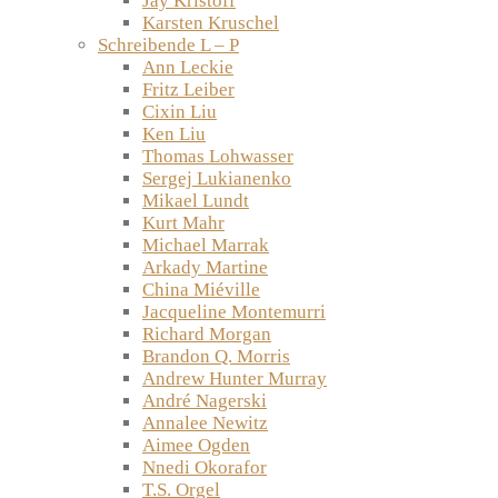
Jay Kristoff
Karsten Kruschel
Schreibende L – P
Ann Leckie
Fritz Leiber
Cixin Liu
Ken Liu
Thomas Lohwasser
Sergej Lukianenko
Mikael Lundt
Kurt Mahr
Michael Marrak
Arkady Martine
China Miéville
Jacqueline Montemurri
Richard Morgan
Brandon Q. Morris
Andrew Hunter Murray
André Nagerski
Annalee Newitz
Aimee Ogden
Nnedi Okorafor
T.S. Orgel