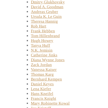
Dmitry Glukhovsky
David A. Goodman
Andreas Gruber
Ursula K. Le Guin
Theresa Hannig
Rob Hart
Frank Hebben
Tom Hillenbrand
Hugh Howey
Tanya Huff
N.K. Jemisin
Catherine Jinks
Diana Wynne Jones
Zack Jordan
Vanessa Kaiser
Thomas Karg
Bernhard Kempen
Daniel Keyes
Lena Kiefer
Hans Kneifel
Francis Knight
Mary Robinette Kowal