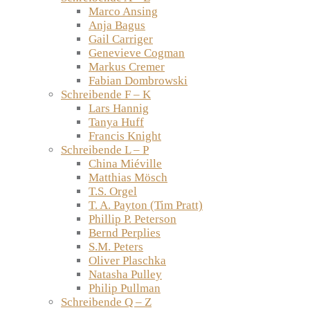
Marco Ansing
Anja Bagus
Gail Carriger
Genevieve Cogman
Markus Cremer
Fabian Dombrowski
Schreibende F – K
Lars Hannig
Tanya Huff
Francis Knight
Schreibende L – P
China Miéville
Matthias Mösch
T.S. Orgel
T. A. Payton (Tim Pratt)
Phillip P. Peterson
Bernd Perplies
S.M. Peters
Oliver Plaschka
Natasha Pulley
Philip Pullman
Schreibende Q – Z