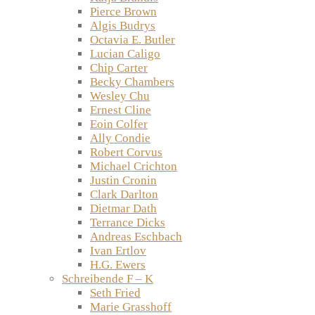
Pierce Brown
Algis Budrys
Octavia E. Butler
Lucian Caligo
Chip Carter
Becky Chambers
Wesley Chu
Ernest Cline
Eoin Colfer
Ally Condie
Robert Corvus
Michael Crichton
Justin Cronin
Clark Darlton
Dietmar Dath
Terrance Dicks
Andreas Eschbach
Ivan Ertlov
H.G. Ewers
Schreibende F – K
Seth Fried
Marie Grasshoff