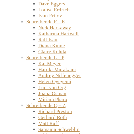
Dave Eggers
Louise Erdrich
Ivan Ertlov
Schreibende F – K
Nick Harkaway
Katharina Hartwell
Ralf Isau
Diana Kinne
Claire Kohda
Schreibende L – P
Kai Meyer
Haruki Murakami
Audrey Niffenegger
Helen Oyeyemi
Luci van Org
Joana Osman
Miriam Pharo
Schreibende Q – Z
Richard Preston
Gerhard Roth
Matt Ruff
Samanta Schweblin