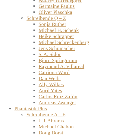
Audrey Niffenegger
Germaine Paulus
Oliver Plaschka
Schreibende Q – Z
Sonja Rüther
Michael H. Schenk
Heike Schrapper
Michael Schreckenberg
Jens Schumacher
S. A. Sidor
Björn Springorum
Raymond A. Villareal
Catriona Ward
Dan Wells
Ally Wilkes
April Yates
Carlos Ruiz Zafón
Andreas Zwengel
Phantastik Plus
Schreibende A – E
J. J. Abrams
Michael Chabon
Doug Dorst