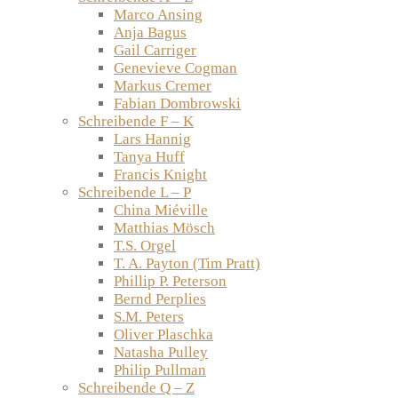
Marco Ansing
Anja Bagus
Gail Carriger
Genevieve Cogman
Markus Cremer
Fabian Dombrowski
Schreibende F – K
Lars Hannig
Tanya Huff
Francis Knight
Schreibende L – P
China Miéville
Matthias Mösch
T.S. Orgel
T. A. Payton (Tim Pratt)
Phillip P. Peterson
Bernd Perplies
S.M. Peters
Oliver Plaschka
Natasha Pulley
Philip Pullman
Schreibende Q – Z