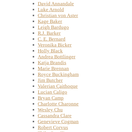
David Annandale
Luke Arnold
Christian von Aster
Kage Baker
Leigh Bardugo
R.J. Barker
C. E. Bernard
Veronika Bicker
Holly Black
Andrea Bottlinger
Katja Brandis
Marie Brennan
Royce Buckingham
Jim Butcher
Valerian Çaithoque
Lucian Caligo
Bryan Camp
Charlotte Charonne
Wesley Chu
Cassandra Clare
Genevieve Cogman
Robert Corvus