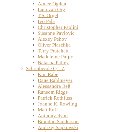
Aimee Ogden
Luci van Org
T.S. Orgel
Ivo Pala
Christopher Paolini
Susanne Pavlovic
Alexey Pehov
Oliver Plaschka
Terry Pratchett
Madeleine Puljic
Natasha Pulley
Schreibende Q – Z
Kim Rabe
Dane Rahlmeyer
Alessandra Reß
Ransom Riggs
Patrick Rothfuss
Joanne K. Rowling
Matt Ruff
Anthony Ryan
Brandon Sanderson
Andrzej Sapkowski