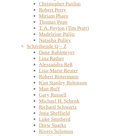
Christopher Paolini
Robert Perry
Miriam Pharo
Thomas Pope
T. A. Payton (Tim Pratt)
Madeleine Puljic
Natasha Pulley
Schreibende Q – Z
Dane Rahlmeyer
Lina Rather
Alessandra Reß
Lisa-Marie Reuter
Robert Rittermann
Kim Stanley Robinson
Matt Ruff
Gary Russell
Michael H. Schenk
Richard Schwartz
Jona Sheffield
Luke Smitherd
Drew Sparks
Rivers Solomon