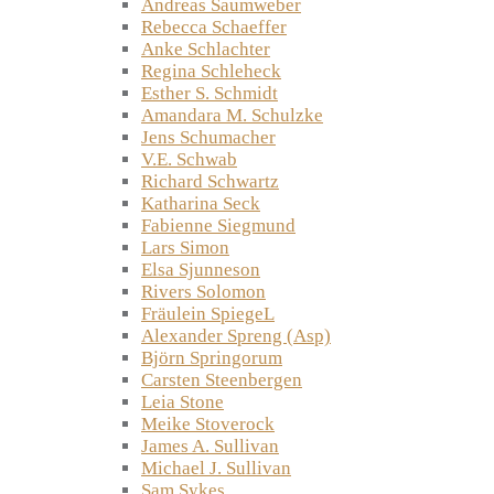
Andreas Saumweber
Rebecca Schaeffer
Anke Schlachter
Regina Schleheck
Esther S. Schmidt
Amandara M. Schulzke
Jens Schumacher
V.E. Schwab
Richard Schwartz
Katharina Seck
Fabienne Siegmund
Lars Simon
Elsa Sjunneson
Rivers Solomon
Fräulein SpiegeL
Alexander Spreng (Asp)
Björn Springorum
Carsten Steenbergen
Leia Stone
Meike Stoverock
James A. Sullivan
Michael J. Sullivan
Sam Sykes