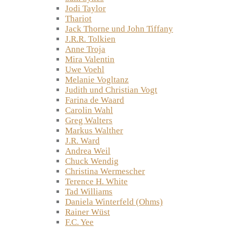
Jodi Taylor
Thariot
Jack Thorne und John Tiffany
J.R.R. Tolkien
Anne Troja
Mira Valentin
Uwe Voehl
Melanie Vogltanz
Judith und Christian Vogt
Farina de Waard
Carolin Wahl
Greg Walters
Markus Walther
J.R. Ward
Andrea Weil
Chuck Wendig
Christina Wermescher
Terence H. White
Tad Williams
Daniela Winterfeld (Ohms)
Rainer Wüst
F.C. Yee