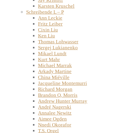
Jay Kristoff
Karsten Kruschel
Schreibende L – P
Ann Leckie
Fritz Leiber
Cixin Liu
Ken Liu
Thomas Lohwasser
Sergej Lukianenko
Mikael Lundt
Kurt Mahr
Michael Marrak
Arkady Martine
China Miéville
Jacqueline Montemurri
Richard Morgan
Brandon Q. Morris
Andrew Hunter Murray
André Nagerski
Annalee Newitz
Aimee Ogden
Nnedi Okorafor
T.S. Orgel