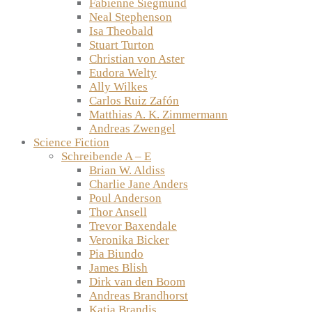
Fabienne Siegmund
Neal Stephenson
Isa Theobald
Stuart Turton
Christian von Aster
Eudora Welty
Ally Wilkes
Carlos Ruiz Zafón
Matthias A. K. Zimmermann
Andreas Zwengel
Science Fiction
Schreibende A – E
Brian W. Aldiss
Charlie Jane Anders
Poul Anderson
Thor Ansell
Trevor Baxendale
Veronika Bicker
Pia Biundo
James Blish
Dirk van den Boom
Andreas Brandhorst
Katja Brandis