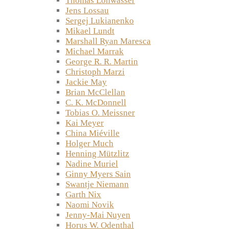
Thomas Lohwasser
Jens Lossau
Sergej Lukianenko
Mikael Lundt
Marshall Ryan Maresca
Michael Marrak
George R. R. Martin
Christoph Marzi
Jackie May
Brian McClellan
C. K. McDonnell
Tobias O. Meissner
Kai Meyer
China Miéville
Holger Much
Henning Mützlitz
Nadine Muriel
Ginny Myers Sain
Swantje Niemann
Garth Nix
Naomi Novik
Jenny-Mai Nuyen
Horus W. Odenthal