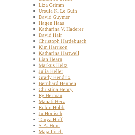
Liza Grimm
Ursula K. Le Guin
David Guymer
Hagen Haas
Katharina V. Haderer
David Hair
Christoph Hardebusch
Kim Harrison
Katharina Hartwell
Lian Hearn
Markus Heitz
Julia Heller
Grady Hendrix
Bernhard Hennen
Christina Henry
Ry Herman
Manati Herz
Robin Hobb
Ju Honisch
Tanya Huff
S. A. Hunt
Maja Ilisch