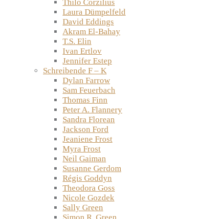
Thilo Corzilius
Laura Dümpelfeld
David Eddings
Akram El-Bahay
T.S. Elin
Ivan Ertlov
Jennifer Estep
Schreibende F – K
Dylan Farrow
Sam Feuerbach
Thomas Finn
Peter A. Flannery
Sandra Florean
Jackson Ford
Jeaniene Frost
Myra Frost
Neil Gaiman
Susanne Gerdom
Régis Goddyn
Theodora Goss
Nicole Gozdek
Sally Green
Simon R. Green