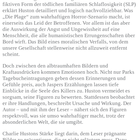
fiktiven Form der tödlichen familiären Schlaflosigkeit (SLP)
erklärt Huston detailliert und logisch nachvollziehbar. Was
„Die Plage“ zum wahrhaftigen Horror-Szenario macht, ist
einerseits das Leid der Betroffenen. Vor allem ist das aber
die Auswirkung der Angst und Ungewissheit auf eine
Menschheit, die alle humanistischen Errungenschaften über
Bord wirft. Das Bild eines moralischen Verfalls, von dem
unsere Gesellschaft stellenweise nicht allzuweit entfernt
scheint.
Doch zwischen den albtraumhaften Bildern und
Kraftausdrücken kommen Emotionen hoch. Nicht nur Parks
Tagebucheintragungen geben dessen Erinnerungen und
Gefühle preis, auch Jaspers Erzählungen lassen tiefe
Einblicke in die Seele des Killers zu. Huston vermeidet es
sorgsam, seine Figuren zu bewerten. Stattdessen beobachtet
er ihre Handlungen, beschreibt Ursache und Wirkung. Der
Autor – und mit ihm der Leser – nähert sich den Figuren
respektvoll, was sie umso wahrhaftiger macht, trotz der
absonderlichen Welt, die sie umgibt.
Charlie Hustons Stärke liegt darin, dem Leser prägnante
Bilder zu präsentieren, die er nicht erläutern muss. Dazu