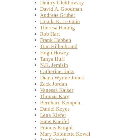
Dmitry Glukhovsky
David A. Goodman
Andreas Gruber
Ursula K. Le Guin
Theresa Hannig
Rob Hart
Frank Hebben
Tom Hillenbrand
Hugh Howey
Tanya Huff
N.K. Jemisin
Catherine Jinks
Diana Wynne Jones
Zack Jordan
Vanessa Kaiser
Thomas Karg
Bernhard Kempen
Daniel Keyes
Lena Kiefer
Hans Kneifel
Francis Knight
Mary Robinette Kowal