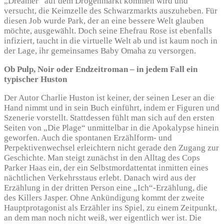
„Dreamer“ auf dem Drogenmarkt kommen wird und
versucht, die Keimzelle des Schwarzmarkts auszuheben. Für
diesen Job wurde Park, der an eine bessere Welt glauben
möchte, ausgewählt. Doch seine Ehefrau Rose ist ebenfalls
infiziert, taucht in die virtuelle Welt ab und ist kaum noch in
der Lage, ihr gemeinsames Baby Omaha zu versorgen.
Ob Pulp, Noir oder Endzeitroman – in jedem Fall ein
typischer Huston
Der Autor Charlie Huston ist keiner, der seinen Leser an die
Hand nimmt und in sein Buch einführt, indem er Figuren und
Szenerie vorstellt. Stattdessen fühlt man sich auf den ersten
Seiten von „Die Plage“ unmittelbar in die Apokalypse hinein
geworfen. Auch die spontanen Erzählform- und
Perpektivenwechsel erleichtern nicht gerade den Zugang zur
Geschichte. Man steigt zunächst in den Alltag des Cops
Parker Haas ein, der ein Selbstmordattentat inmitten eines
nächtlichen Verkehrsstaus erlebt. Danach wird aus der
Erzählung in der dritten Person eine „Ich“-Erzählung, die
des Killers Jasper. Ohne Ankündigung kommt der zweite
Hauptprotagonist als Erzähler ins Spiel, zu einem Zeitpunkt,
an dem man noch nicht weiß, wer eigentlich wer ist. Die