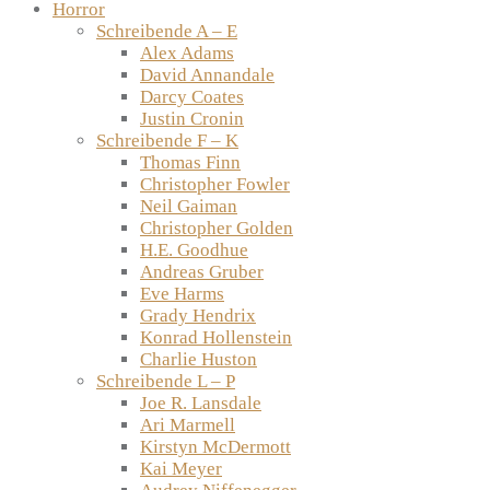
Horror
Schreibende A – E
Alex Adams
David Annandale
Darcy Coates
Justin Cronin
Schreibende F – K
Thomas Finn
Christopher Fowler
Neil Gaiman
Christopher Golden
H.E. Goodhue
Andreas Gruber
Eve Harms
Grady Hendrix
Konrad Hollenstein
Charlie Huston
Schreibende L – P
Joe R. Lansdale
Ari Marmell
Kirstyn McDermott
Kai Meyer