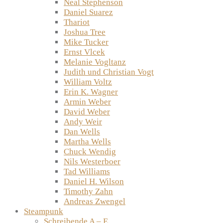
Neal Stephenson
Daniel Suarez
Thariot
Joshua Tree
Mike Tucker
Ernst Vlcek
Melanie Vogltanz
Judith und Christian Vogt
William Voltz
Erin K. Wagner
Armin Weber
David Weber
Andy Weir
Dan Wells
Martha Wells
Chuck Wendig
Nils Westerboer
Tad Williams
Daniel H. Wilson
Timothy Zahn
Andreas Zwengel
Steampunk
Schreibende A – E