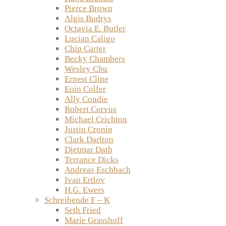
Pierce Brown
Algis Budrys
Octavia E. Butler
Lucian Caligo
Chip Carter
Becky Chambers
Wesley Chu
Ernest Cline
Eoin Colfer
Ally Condie
Robert Corvus
Michael Crichton
Justin Cronin
Clark Darlton
Dietmar Dath
Terrance Dicks
Andreas Eschbach
Ivan Ertlov
H.G. Ewers
Schreibende F – K
Seth Fried
Marie Grasshoff