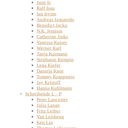
June Is
Ralf Isau
Ian Irvine
Andreas Izquierdo
Benedict Jacka
N.K. Jemisin
Catherine Jinks
Vanessa Kaiser
Werner Karl
Tanja Karmann
Stephanie Kempin
Lena Kiefer
Daniela Knor
Tommy Krappweis
Jay Kristoff
Hanna Kuhlmann
Schreibende L – P
Peter Lancester
Julia Lange
Fritz Leiber
Yan Leisheng
Ken Liu