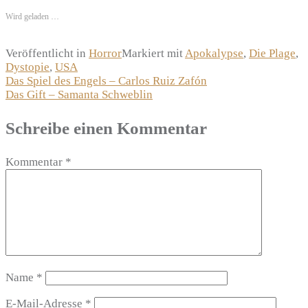
Wird geladen …
Veröffentlicht in
Horror
Markiert mit
Apokalypse
,
Die Plage
,
Dystopie
,
USA
Beitragsnavigation
Das Spiel des Engels – Carlos Ruiz Zafón
Das Gift – Samanta Schweblin
Schreibe einen Kommentar
Kommentar
*
Name
*
E-Mail-Adresse
*