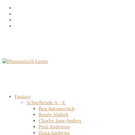
Zum
Facebook
Inhalt
Instagram
springen
YouTube
mastodon
Fantasy
Schreibende A – E
Ben Aaronovitch
Renée Ahdieh
Charlie Jane Anders
Poul Anderson
Ilona Andrews