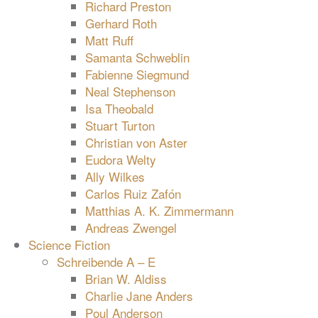
Richard Preston
Gerhard Roth
Matt Ruff
Samanta Schweblin
Fabienne Siegmund
Neal Stephenson
Isa Theobald
Stuart Turton
Christian von Aster
Eudora Welty
Ally Wilkes
Carlos Ruiz Zafón
Matthias A. K. Zimmermann
Andreas Zwengel
Science Fiction
Schreibende A – E
Brian W. Aldiss
Charlie Jane Anders
Poul Anderson