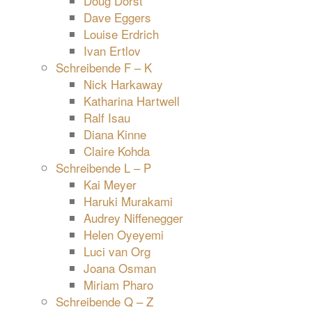
Doug Dorst
Dave Eggers
Louise Erdrich
Ivan Ertlov
Schreibende F – K
Nick Harkaway
Katharina Hartwell
Ralf Isau
Diana Kinne
Claire Kohda
Schreibende L – P
Kai Meyer
Haruki Murakami
Audrey Niffenegger
Helen Oyeyemi
Luci van Org
Joana Osman
Miriam Pharo
Schreibende Q – Z