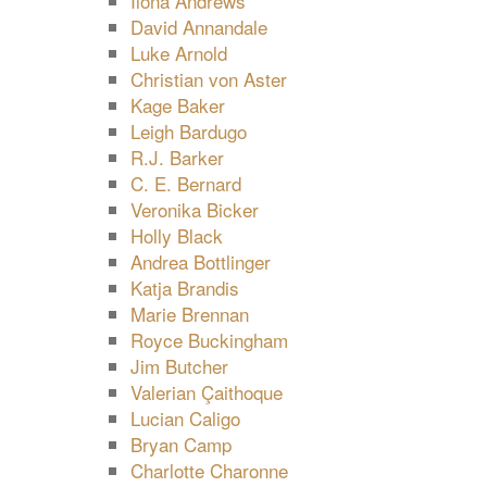
Ilona Andrews
David Annandale
Luke Arnold
Christian von Aster
Kage Baker
Leigh Bardugo
R.J. Barker
C. E. Bernard
Veronika Bicker
Holly Black
Andrea Bottlinger
Katja Brandis
Marie Brennan
Royce Buckingham
Jim Butcher
Valerian Çaithoque
Lucian Caligo
Bryan Camp
Charlotte Charonne