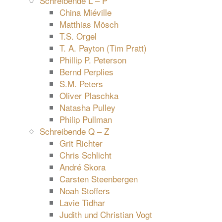
Schreibende L – P
China Miéville
Matthias Mösch
T.S. Orgel
T. A. Payton (Tim Pratt)
Phillip P. Peterson
Bernd Perplies
S.M. Peters
Oliver Plaschka
Natasha Pulley
Philip Pullman
Schreibende Q – Z
Grit Richter
Chris Schlicht
André Skora
Carsten Steenbergen
Noah Stoffers
Lavie Tidhar
Judith und Christian Vogt