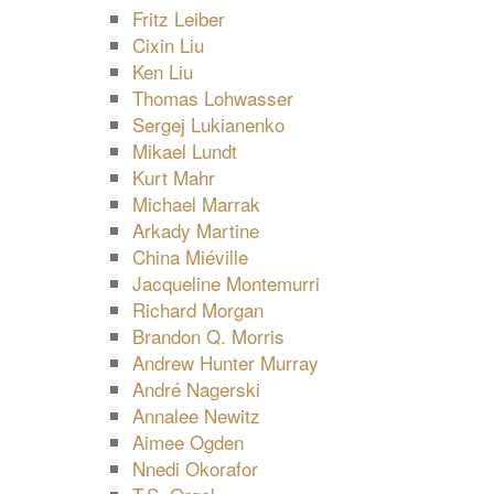
Fritz Leiber
Cixin Liu
Ken Liu
Thomas Lohwasser
Sergej Lukianenko
Mikael Lundt
Kurt Mahr
Michael Marrak
Arkady Martine
China Miéville
Jacqueline Montemurri
Richard Morgan
Brandon Q. Morris
Andrew Hunter Murray
André Nagerski
Annalee Newitz
Aimee Ogden
Nnedi Okorafor