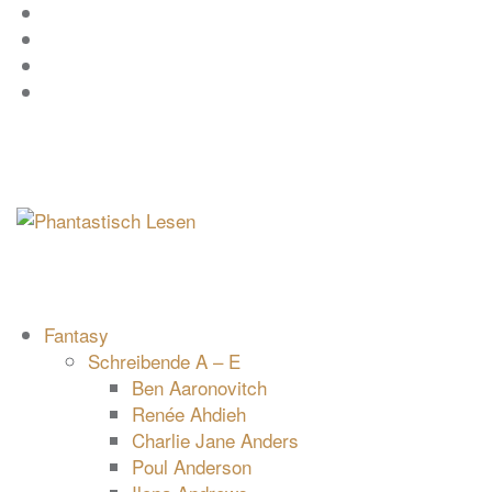
Zum
Facebook
Inhalt
Instagram
springen
YouTube
mastodon
Fantasy
Schreibende A – E
Ben Aaronovitch
Renée Ahdieh
Charlie Jane Anders
Poul Anderson