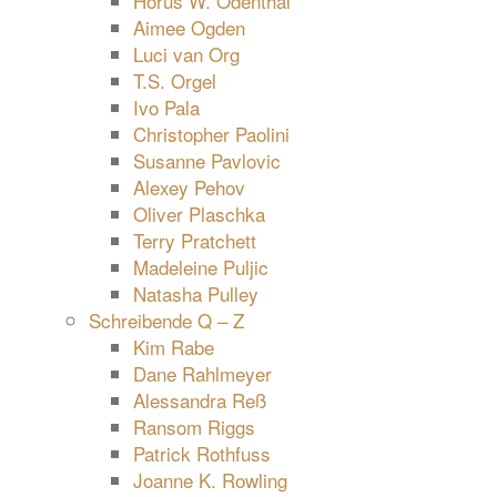
Horus W. Odenthal
Aimee Ogden
Luci van Org
T.S. Orgel
Ivo Pala
Christopher Paolini
Susanne Pavlovic
Alexey Pehov
Oliver Plaschka
Terry Pratchett
Madeleine Puljic
Natasha Pulley
Schreibende Q – Z
Kim Rabe
Dane Rahlmeyer
Alessandra Reß
Ransom Riggs
Patrick Rothfuss
Joanne K. Rowling