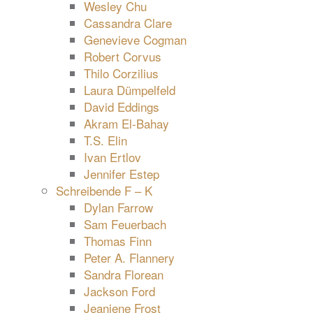
Wesley Chu
Cassandra Clare
Genevieve Cogman
Robert Corvus
Thilo Corzilius
Laura Dümpelfeld
David Eddings
Akram El-Bahay
T.S. Elin
Ivan Ertlov
Jennifer Estep
Schreibende F – K
Dylan Farrow
Sam Feuerbach
Thomas Finn
Peter A. Flannery
Sandra Florean
Jackson Ford
Jeaniene Frost