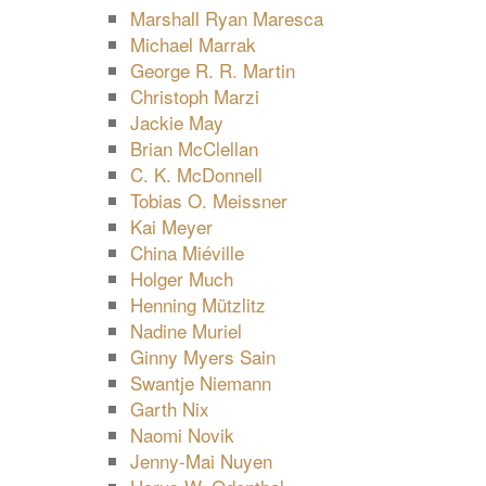
Marshall Ryan Maresca
Michael Marrak
George R. R. Martin
Christoph Marzi
Jackie May
Brian McClellan
C. K. McDonnell
Tobias O. Meissner
Kai Meyer
China Miéville
Holger Much
Henning Mützlitz
Nadine Muriel
Ginny Myers Sain
Swantje Niemann
Garth Nix
Naomi Novik
Jenny-Mai Nuyen