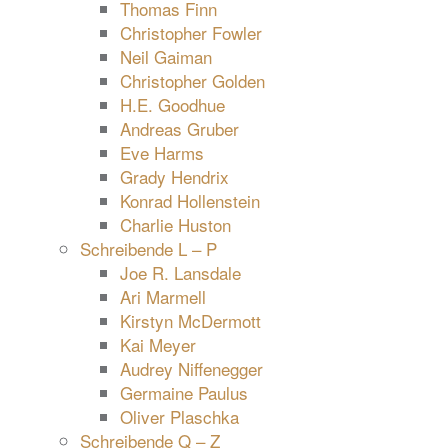
Thomas Finn
Christopher Fowler
Neil Gaiman
Christopher Golden
H.E. Goodhue
Andreas Gruber
Eve Harms
Grady Hendrix
Konrad Hollenstein
Charlie Huston
Schreibende L – P
Joe R. Lansdale
Ari Marmell
Kirstyn McDermott
Kai Meyer
Audrey Niffenegger
Germaine Paulus
Oliver Plaschka
Schreibende Q – Z