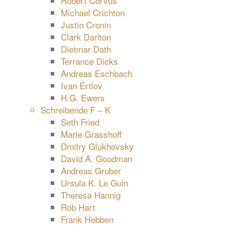
Robert Corvus
Michael Crichton
Justin Cronin
Clark Darlton
Dietmar Dath
Terrance Dicks
Andreas Eschbach
Ivan Ertlov
H.G. Ewers
Schreibende F – K
Seth Fried
Marie Grasshoff
Dmitry Glukhovsky
David A. Goodman
Andreas Gruber
Ursula K. Le Guin
Theresa Hannig
Rob Hart
Frank Hebben