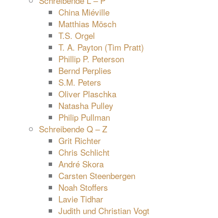
Schreibende L – P
China Miéville
Matthias Mösch
T.S. Orgel
T. A. Payton (Tim Pratt)
Phillip P. Peterson
Bernd Perplies
S.M. Peters
Oliver Plaschka
Natasha Pulley
Philip Pullman
Schreibende Q – Z
Grit Richter
Chris Schlicht
André Skora
Carsten Steenbergen
Noah Stoffers
Lavie Tidhar
Judith und Christian Vogt