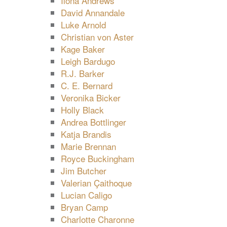
Ilona Andrews
David Annandale
Luke Arnold
Christian von Aster
Kage Baker
Leigh Bardugo
R.J. Barker
C. E. Bernard
Veronika Bicker
Holly Black
Andrea Bottlinger
Katja Brandis
Marie Brennan
Royce Buckingham
Jim Butcher
Valerian Çaithoque
Lucian Caligo
Bryan Camp
Charlotte Charonne