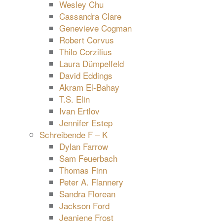
Wesley Chu
Cassandra Clare
Genevieve Cogman
Robert Corvus
Thilo Corzilius
Laura Dümpelfeld
David Eddings
Akram El-Bahay
T.S. Elin
Ivan Ertlov
Jennifer Estep
Schreibende F – K
Dylan Farrow
Sam Feuerbach
Thomas Finn
Peter A. Flannery
Sandra Florean
Jackson Ford
Jeaniene Frost