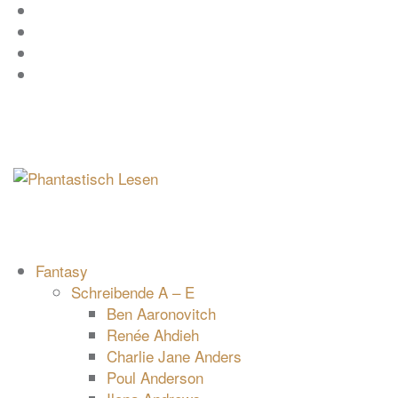
Zum
Facebook
Inhalt
Instagram
springen
YouTube
mastodon
Fantasy
Schreibende A – E
Ben Aaronovitch
Renée Ahdieh
Charlie Jane Anders
Poul Anderson