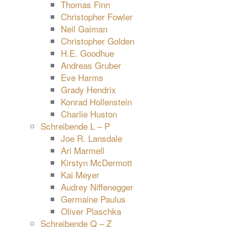
Thomas Finn
Christopher Fowler
Neil Gaiman
Christopher Golden
H.E. Goodhue
Andreas Gruber
Eve Harms
Grady Hendrix
Konrad Hollenstein
Charlie Huston
Schreibende L – P
Joe R. Lansdale
Ari Marmell
Kirstyn McDermott
Kai Meyer
Audrey Niffenegger
Germaine Paulus
Oliver Plaschka
Schreibende Q – Z