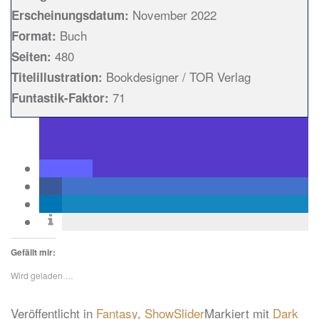
November 2022
Erscheinungsdatum:
Buch
Format:
480
Seiten:
Bookdesigner / TOR Verlag
Titelillustration:
71
Funtastik-Faktor:
Gefällt mir:
Wird geladen …
Veröffentlicht in
Fantasy
,
ShowSlider
Markiert mit
Dark