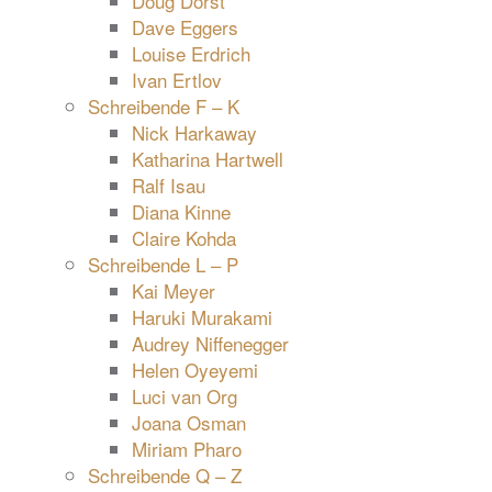
Doug Dorst
Dave Eggers
Louise Erdrich
Ivan Ertlov
Schreibende F – K
Nick Harkaway
Katharina Hartwell
Ralf Isau
Diana Kinne
Claire Kohda
Schreibende L – P
Kai Meyer
Haruki Murakami
Audrey Niffenegger
Helen Oyeyemi
Luci van Org
Joana Osman
Miriam Pharo
Schreibende Q – Z