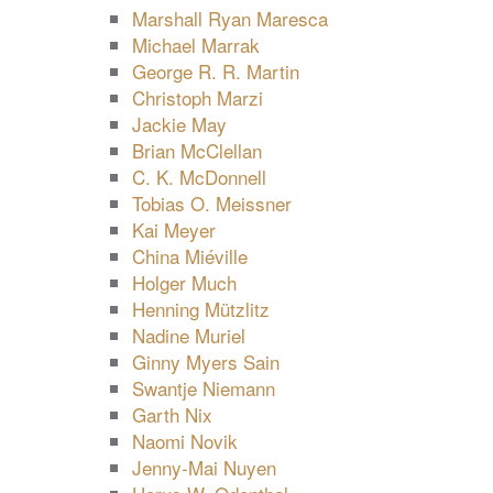
Marshall Ryan Maresca
Michael Marrak
George R. R. Martin
Christoph Marzi
Jackie May
Brian McClellan
C. K. McDonnell
Tobias O. Meissner
Kai Meyer
China Miéville
Holger Much
Henning Mützlitz
Nadine Muriel
Ginny Myers Sain
Swantje Niemann
Garth Nix
Naomi Novik
Jenny-Mai Nuyen