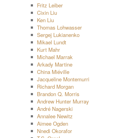
Fritz Leiber
Cixin Liu
Ken Liu
Thomas Lohwasser
Sergej Lukianenko
Mikael Lundt
Kurt Mahr
Michael Marrak
Arkady Martine
China Miéville
Jacqueline Montemurri
Richard Morgan
Brandon Q. Morris
Andrew Hunter Murray
André Nagerski
Annalee Newitz
Aimee Ogden
Nnedi Okorafor