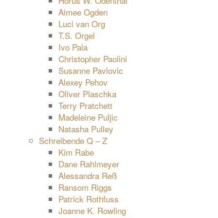
Horus W. Odenthal
Aimee Ogden
Luci van Org
T.S. Orgel
Ivo Pala
Christopher Paolini
Susanne Pavlovic
Alexey Pehov
Oliver Plaschka
Terry Pratchett
Madeleine Puljic
Natasha Pulley
Schreibende Q – Z
Kim Rabe
Dane Rahlmeyer
Alessandra Reß
Ransom Riggs
Patrick Rothfuss
Joanne K. Rowling