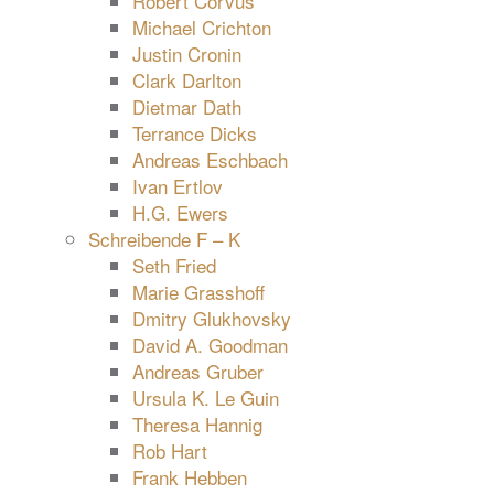
Robert Corvus
Michael Crichton
Justin Cronin
Clark Darlton
Dietmar Dath
Terrance Dicks
Andreas Eschbach
Ivan Ertlov
H.G. Ewers
Schreibende F – K
Seth Fried
Marie Grasshoff
Dmitry Glukhovsky
David A. Goodman
Andreas Gruber
Ursula K. Le Guin
Theresa Hannig
Rob Hart
Frank Hebben