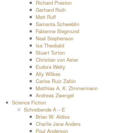
Richard Preston
Gerhard Roth
Matt Ruff
Samanta Schweblin
Fabienne Siegmund
Neal Stephenson
Isa Theobald
Stuart Turton
Christian von Aster
Eudora Welty
Ally Wilkes
Carlos Ruiz Zafón
Matthias A. K. Zimmermann
Andreas Zwengel
Science Fiction
Schreibende A – E
Brian W. Aldiss
Charlie Jane Anders
Poul Anderson