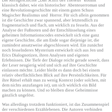
Die Kerngeschichte „Das Schiff des Theseus“ kommt
klassisch daher, wie ein historischer Abenteuerroman und
eine Revolutionsgeschichte mit einem guten Schuss
Magischer Realismus und Horror. Für sich allein genommen
ist die Geschichte zwar spannend, aber letztendlich zu
fragmentarisch und flach, um wirklich zu fesseln. Aus der
Analyse der Fußnoten und der Entschlüsselung eines
geheimen Informationscodes entwickelt sich eine ganz
eigene Geschichte, die am Ende sogar diejenige ist, die
zumindest ansatzweise abgeschlossen wird. Ein zunächst
noch fesselnderes Mysterium entwickelt sich aus Jen und
Erics Dialognotizen, ihren Analysen und eigenen
Erlebnissen. Die Tiefe der Dialoge reicht gerade soweit, dass
der Leser neugierig wird und sich auf ihre Geschichte
einlassen möchte. Leider bleibt es dann doch bei einem
relativ oberflächlichen Blick auf ihre Persönlichkeiten. Für
ihre Rätsel erhält man zu wenig Kontext (oder solchen, mit
dem nichts anzufangen ist), um sich wirklich ein Bild
machen zu können. Und so bleiben diese Geheimnisse
gänzlich ungelöst.
Was allerdings trotzdem funktioniert, ist das Zusammenspiel
der verschiedenen Erzählebenen. Die Autoren verbinden