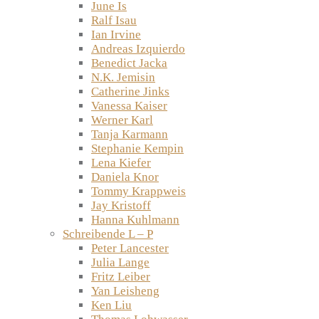
June Is
Ralf Isau
Ian Irvine
Andreas Izquierdo
Benedict Jacka
N.K. Jemisin
Catherine Jinks
Vanessa Kaiser
Werner Karl
Tanja Karmann
Stephanie Kempin
Lena Kiefer
Daniela Knor
Tommy Krappweis
Jay Kristoff
Hanna Kuhlmann
Schreibende L – P
Peter Lancester
Julia Lange
Fritz Leiber
Yan Leisheng
Ken Liu