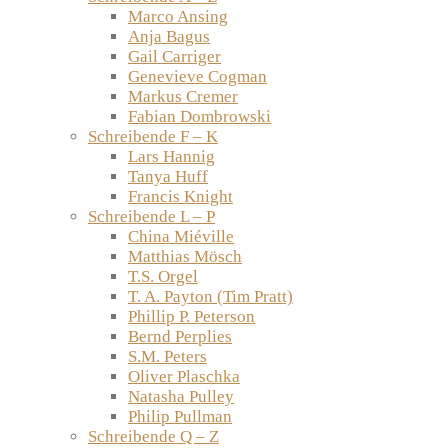
Marco Ansing
Anja Bagus
Gail Carriger
Genevieve Cogman
Markus Cremer
Fabian Dombrowski
Schreibende F – K
Lars Hannig
Tanya Huff
Francis Knight
Schreibende L – P
China Miéville
Matthias Mösch
T.S. Orgel
T. A. Payton (Tim Pratt)
Phillip P. Peterson
Bernd Perplies
S.M. Peters
Oliver Plaschka
Natasha Pulley
Philip Pullman
Schreibende Q – Z