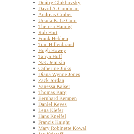
Dmitry Glukhovsky
David A. Goodman
Andreas Gruber
Ursula K. Le Guin
Theresa Hannig
Rob Hart
Frank Hebben
Tom Hillenbrand
Hugh Howey
Tanya Huff
N.K. Jemisin
Catherine Jinks
Diana Wynne Jones
Zack Jordan
Vanessa Kaiser
Thomas Karg
Bernhard Kempen
Daniel Keyes
Lena Kiefer
Hans Kneifel
Francis Knight
Mary Robinette Kowal