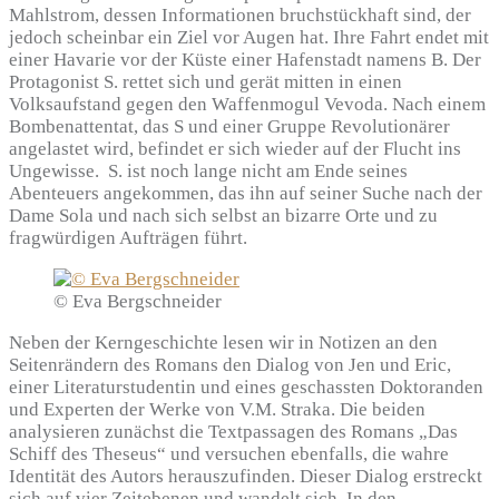
Mahlstrom, dessen Informationen bruchstückhaft sind, der
jedoch scheinbar ein Ziel vor Augen hat. Ihre Fahrt endet mit
einer Havarie vor der Küste einer Hafenstadt namens B. Der
Protagonist S. rettet sich und gerät mitten in einen
Volksaufstand gegen den Waffenmogul Vevoda. Nach einem
Bombenattentat, das S und einer Gruppe Revolutionärer
angelastet wird, befindet er sich wieder auf der Flucht ins
Ungewisse. S. ist noch lange nicht am Ende seines
Abenteuers angekommen, das ihn auf seiner Suche nach der
Dame Sola und nach sich selbst an bizarre Orte und zu
fragwürdigen Aufträgen führt.
© Eva Bergschneider
Neben der Kerngeschichte lesen wir in Notizen an den
Seitenrändern des Romans den Dialog von Jen und Eric,
einer Literaturstudentin und eines geschassten Doktoranden
und Experten der Werke von V.M. Straka. Die beiden
analysieren zunächst die Textpassagen des Romans „Das
Schiff des Theseus“ und versuchen ebenfalls, die wahre
Identität des Autors herauszufinden. Dieser Dialog erstreckt
sich auf vier Zeitebenen und wandelt sich. In den