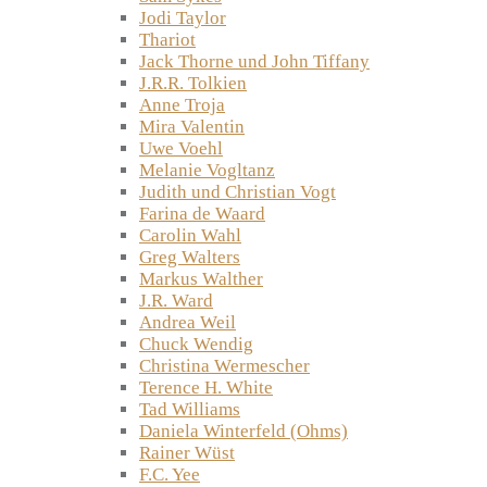
Jodi Taylor
Thariot
Jack Thorne und John Tiffany
J.R.R. Tolkien
Anne Troja
Mira Valentin
Uwe Voehl
Melanie Vogltanz
Judith und Christian Vogt
Farina de Waard
Carolin Wahl
Greg Walters
Markus Walther
J.R. Ward
Andrea Weil
Chuck Wendig
Christina Wermescher
Terence H. White
Tad Williams
Daniela Winterfeld (Ohms)
Rainer Wüst
F.C. Yee