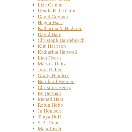
Liza Grimm
Ursula K. Le Guin
David Guymer
Hagen Haas
Katharina V. Haderer
David Hair
Christoph Hardebusch
Kim Harrison
Katharina Hartwell
Lian Hearn
Markus Heitz
Julia Heller
Grady Hendrix
Bernhard Hennen
Christina Henry
Ry Herman
Manati Herz
Robin Hobb
Ju Honisch
Tanya Huff
S. A. Hunt
Maja Ilisch