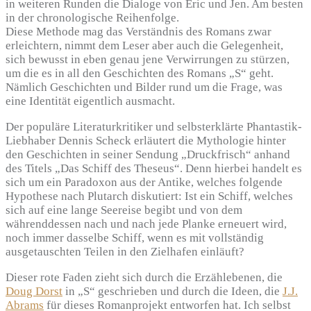
in weiteren Runden die Dialoge von Eric und Jen. Am besten
in der chronologische Reihenfolge.
Diese Methode mag das Verständnis des Romans zwar
erleichtern, nimmt dem Leser aber auch die Gelegenheit,
sich bewusst in eben genau jene Verwirrungen zu stürzen,
um die es in all den Geschichten des Romans „S“ geht.
Nämlich Geschichten und Bilder rund um die Frage, was
eine Identität eigentlich ausmacht.
Der populäre Literaturkritiker und selbsterklärte Phantastik-
Liebhaber Dennis Scheck erläutert die Mythologie hinter
den Geschichten in seiner Sendung „Druckfrisch“ anhand
des Titels „Das Schiff des Theseus“. Denn hierbei handelt es
sich um ein Paradoxon aus der Antike, welches folgende
Hypothese nach Plutarch diskutiert: Ist ein Schiff, welches
sich auf eine lange Seereise begibt und von dem
währenddessen nach und nach jede Planke erneuert wird,
noch immer dasselbe Schiff, wenn es mit vollständig
ausgetauschten Teilen in den Zielhafen einläuft?
Dieser rote Faden zieht sich durch die Erzählebenen, die
Doug Dorst
in „S“ geschrieben und durch die Ideen, die
J.J.
Abrams
für dieses Romanprojekt entworfen hat. Ich selbst