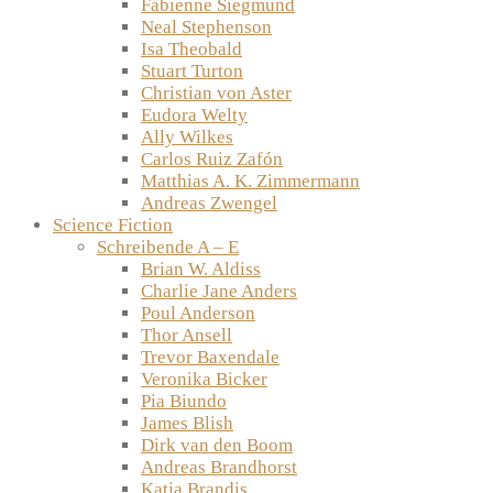
Fabienne Siegmund
Neal Stephenson
Isa Theobald
Stuart Turton
Christian von Aster
Eudora Welty
Ally Wilkes
Carlos Ruiz Zafón
Matthias A. K. Zimmermann
Andreas Zwengel
Science Fiction
Schreibende A – E
Brian W. Aldiss
Charlie Jane Anders
Poul Anderson
Thor Ansell
Trevor Baxendale
Veronika Bicker
Pia Biundo
James Blish
Dirk van den Boom
Andreas Brandhorst
Katja Brandis