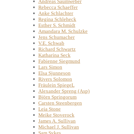
Andreas Saumweber
Rebecca Schaeffer
Anke Schlachter
Regina Schleheck
Esther S. Schmidt
Amandara M. Schulzke
Jens Schumacher
V.E. Schwab
Richard Schwartz
Katharina Seck
Fabienne Siegmund
Lars Simon
Elsa Sjunneson
Rivers Solomon
Fräulein SpiegeL
Alexander Spreng (Asp)
Björn Springorum
Carsten Steenbergen
Leia Stone
Meike Stoverock
James A. Sullivan
Michael J. Sullivan
Sam Sykes