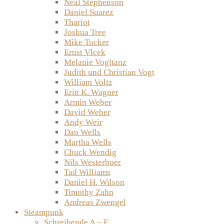
Neal Stephenson
Daniel Suarez
Thariot
Joshua Tree
Mike Tucker
Ernst Vlcek
Melanie Vogltanz
Judith und Christian Vogt
William Voltz
Erin K. Wagner
Armin Weber
David Weber
Andy Weir
Dan Wells
Martha Wells
Chuck Wendig
Nils Westerboer
Tad Williams
Daniel H. Wilson
Timothy Zahn
Andreas Zwengel
Steampunk
Schreibende A – E