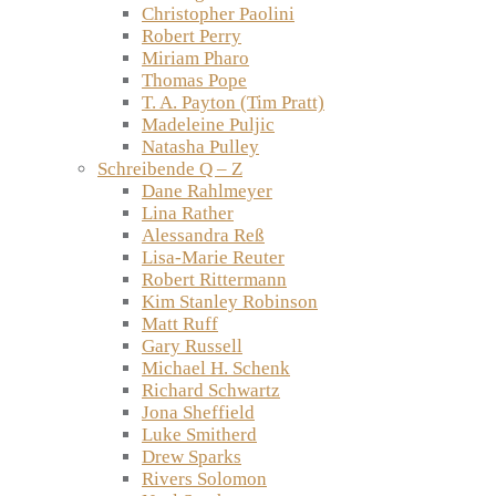
Christopher Paolini
Robert Perry
Miriam Pharo
Thomas Pope
T. A. Payton (Tim Pratt)
Madeleine Puljic
Natasha Pulley
Schreibende Q – Z
Dane Rahlmeyer
Lina Rather
Alessandra Reß
Lisa-Marie Reuter
Robert Rittermann
Kim Stanley Robinson
Matt Ruff
Gary Russell
Michael H. Schenk
Richard Schwartz
Jona Sheffield
Luke Smitherd
Drew Sparks
Rivers Solomon