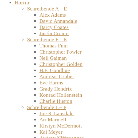
Horror
Schreibende A – E
Alex Adams
David Annandale
Darcy Coates
Justin Cronin
Schreibende F – K
Thomas Finn
Christopher Fowler
Neil Gaiman
Christopher Golden
H.E. Goodhue
Andreas Gruber
Eve Harms
Grady Hendrix
Konrad Hollenstein
Charlie Huston
Schreibende L – P
Joe R. Lansdale
Ari Marmell
Kirstyn McDermott
Kai Meyer