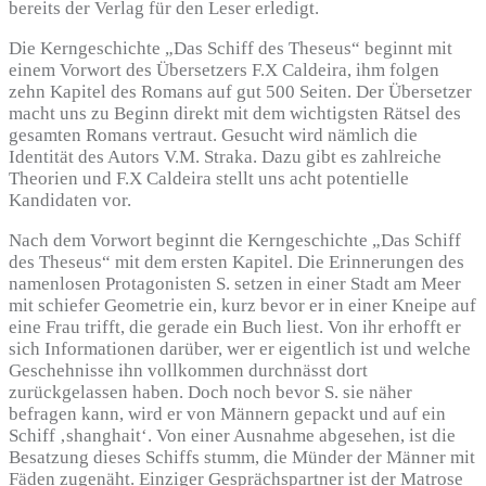
bereits der Verlag für den Leser erledigt.
Die Kerngeschichte „Das Schiff des Theseus“ beginnt mit
einem Vorwort des Übersetzers F.X Caldeira, ihm folgen
zehn Kapitel des Romans auf gut 500 Seiten. Der Übersetzer
macht uns zu Beginn direkt mit dem wichtigsten Rätsel des
gesamten Romans vertraut. Gesucht wird nämlich die
Identität des Autors V.M. Straka. Dazu gibt es zahlreiche
Theorien und F.X Caldeira stellt uns acht potentielle
Kandidaten vor.
Nach dem Vorwort beginnt die Kerngeschichte „Das Schiff
des Theseus“ mit dem ersten Kapitel. Die Erinnerungen des
namenlosen Protagonisten S. setzen in einer Stadt am Meer
mit schiefer Geometrie ein, kurz bevor er in einer Kneipe auf
eine Frau trifft, die gerade ein Buch liest. Von ihr erhofft er
sich Informationen darüber, wer er eigentlich ist und welche
Geschehnisse ihn vollkommen durchnässt dort
zurückgelassen haben. Doch noch bevor S. sie näher
befragen kann, wird er von Männern gepackt und auf ein
Schiff ‚shanghait‘. Von einer Ausnahme abgesehen, ist die
Besatzung dieses Schiffs stumm, die Münder der Männer mit
Fäden zugenäht. Einziger Gesprächspartner ist der Matrose