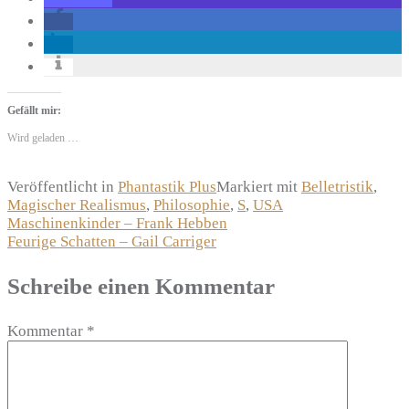
Gefällt mir:
Wird geladen …
Veröffentlicht in
Phantastik Plus
Markiert mit
Belletristik
,
Magischer Realismus
,
Philosophie
,
S
,
USA
Beitragsnavigation
Maschinenkinder – Frank Hebben
Feurige Schatten – Gail Carriger
Schreibe einen Kommentar
Kommentar
*