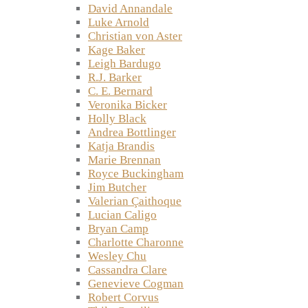
David Annandale
Luke Arnold
Christian von Aster
Kage Baker
Leigh Bardugo
R.J. Barker
C. E. Bernard
Veronika Bicker
Holly Black
Andrea Bottlinger
Katja Brandis
Marie Brennan
Royce Buckingham
Jim Butcher
Valerian Çaithoque
Lucian Caligo
Bryan Camp
Charlotte Charonne
Wesley Chu
Cassandra Clare
Genevieve Cogman
Robert Corvus