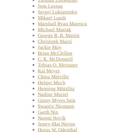
Thomas Lohwasser
Jens Lossau
Sergej Lukianenko
Mikael Lundt
Marshall Ryan Maresca
Michael Marrak
George R. R. Martin
Christoph Marzi
Jackie May
Brian McClellan
C. K. McDonnell
Tobias O. Meissner
Kai Meyer
China Miéville
Holger Much
Henning Mützlitz
Nadine Muriel
Ginny Myers Sain
Swantje Niemann
Garth Nix
Naomi Novik
Jenny-Mai Nuyen
Horus W. Odenthal