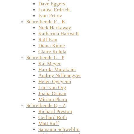
Dave Eggers
Louise Erdrich
Ivan Ertlov
Schreibende F – K
Nick Harkaway
Katharina Hartwell
Ralf Isau
Diana Kinne
Claire Kohda
Schreibende L – P
Kai Meyer
Haruki Murakami
Audrey Niffenegger
Helen Oyeyemi
Luci van Org
Joana Osman
Miriam Pharo
Schreibende Q – Z
Richard Preston
Gerhard Roth
Matt Ruff
Samanta Schweblin