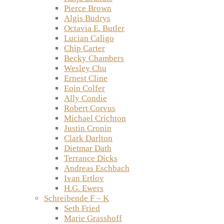
Pierce Brown
Algis Budrys
Octavia E. Butler
Lucian Caligo
Chip Carter
Becky Chambers
Wesley Chu
Ernest Cline
Eoin Colfer
Ally Condie
Robert Corvus
Michael Crichton
Justin Cronin
Clark Darlton
Dietmar Dath
Terrance Dicks
Andreas Eschbach
Ivan Ertlov
H.G. Ewers
Schreibende F – K
Seth Fried
Marie Grasshoff