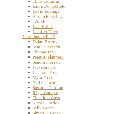
Thilo Corzilius
Laura Dümpelfeld
David Eddings
Akram El-Bahay
T.S. Elin
Ivan Ertlov
Jennifer Estep
Schreibende F – K
Dylan Farrow
Sam Feuerbach
Thomas Finn
Peter A. Flannery
Sandra Florean
Jackson Ford
Jeaniene Frost
Myra Frost
Neil Gaiman
Susanne Gerdom
Régis Goddyn
Theodora Goss
Nicole Gozdek
Sally Green
Simon R. Green