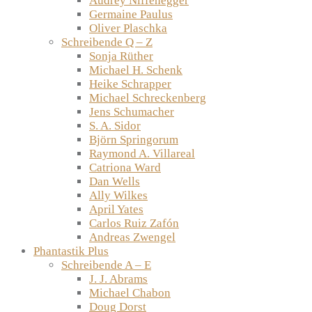
Audrey Niffenegger
Germaine Paulus
Oliver Plaschka
Schreibende Q – Z
Sonja Rüther
Michael H. Schenk
Heike Schrapper
Michael Schreckenberg
Jens Schumacher
S. A. Sidor
Björn Springorum
Raymond A. Villareal
Catriona Ward
Dan Wells
Ally Wilkes
April Yates
Carlos Ruiz Zafón
Andreas Zwengel
Phantastik Plus
Schreibende A – E
J. J. Abrams
Michael Chabon
Doug Dorst