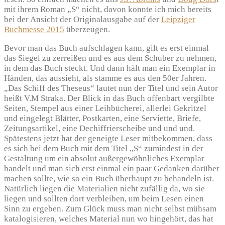
mit ihrem Roman „S“ nicht, davon konnte ich mich bereits
bei der Ansicht der Originalausgabe auf der
Leipziger
Buchmesse 2015
überzeugen.
Bevor man das Buch aufschlagen kann, gilt es erst einmal
das Siegel zu zerreißen und es aus dem Schuber zu nehmen,
in dem das Buch steckt. Und dann hält man ein Exemplar in
Händen, das aussieht, als stamme es aus den 50er Jahren.
„Das Schiff des Theseus“ lautet nun der Titel und sein Autor
heißt V.M Straka. Der Blick in das Buch offenbart vergilbte
Seiten, Stempel aus einer Leihbücherei, allerlei Gekritzel
und eingelegt Blätter, Postkarten, eine Serviette, Briefe,
Zeitungsartikel, eine Dechiffrierscheibe und und und.
Spätestens jetzt hat der geneigte Leser mitbekommen, dass
es sich bei dem Buch mit dem Titel „S“ zumindest in der
Gestaltung um ein absolut außergewöhnliches Exemplar
handelt und man sich erst einmal ein paar Gedanken darüber
machen sollte, wie so ein Buch überhaupt zu behandeln ist.
Natürlich liegen die Materialien nicht zufällig da, wo sie
liegen und sollten dort verbleiben, um beim Lesen einen
Sinn zu ergeben. Zum Glück muss man nicht selbst mühsam
katalogisieren, welches Material nun wo hingehört, das hat