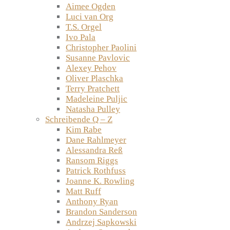
Aimee Ogden
Luci van Org
T.S. Orgel
Ivo Pala
Christopher Paolini
Susanne Pavlovic
Alexey Pehov
Oliver Plaschka
Terry Pratchett
Madeleine Puljic
Natasha Pulley
Schreibende Q – Z
Kim Rabe
Dane Rahlmeyer
Alessandra Reß
Ransom Riggs
Patrick Rothfuss
Joanne K. Rowling
Matt Ruff
Anthony Ryan
Brandon Sanderson
Andrzej Sapkowski