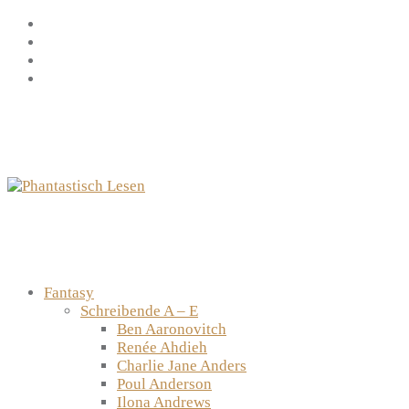
Zum
Facebook
Inhalt
Instagram
springen
YouTube
mastodon
Fantasy
Schreibende A – E
Ben Aaronovitch
Renée Ahdieh
Charlie Jane Anders
Poul Anderson
Ilona Andrews