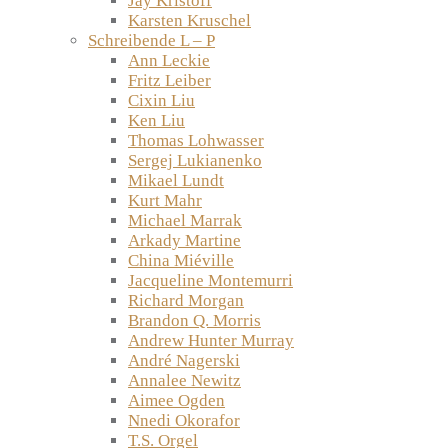
Jay Kristoff
Karsten Kruschel
Schreibende L – P
Ann Leckie
Fritz Leiber
Cixin Liu
Ken Liu
Thomas Lohwasser
Sergej Lukianenko
Mikael Lundt
Kurt Mahr
Michael Marrak
Arkady Martine
China Miéville
Jacqueline Montemurri
Richard Morgan
Brandon Q. Morris
Andrew Hunter Murray
André Nagerski
Annalee Newitz
Aimee Ogden
Nnedi Okorafor
T.S. Orgel