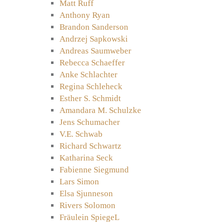
Matt Ruff
Anthony Ryan
Brandon Sanderson
Andrzej Sapkowski
Andreas Saumweber
Rebecca Schaeffer
Anke Schlachter
Regina Schleheck
Esther S. Schmidt
Amandara M. Schulzke
Jens Schumacher
V.E. Schwab
Richard Schwartz
Katharina Seck
Fabienne Siegmund
Lars Simon
Elsa Sjunneson
Rivers Solomon
Fräulein SpiegeL