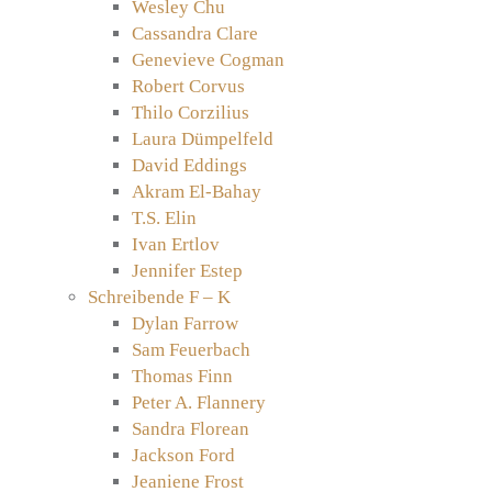
Wesley Chu
Cassandra Clare
Genevieve Cogman
Robert Corvus
Thilo Corzilius
Laura Dümpelfeld
David Eddings
Akram El-Bahay
T.S. Elin
Ivan Ertlov
Jennifer Estep
Schreibende F – K
Dylan Farrow
Sam Feuerbach
Thomas Finn
Peter A. Flannery
Sandra Florean
Jackson Ford
Jeaniene Frost