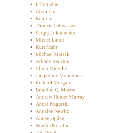
Fritz Leiber
Cixin Liu
Ken Liu
Thomas Lohwasser
Sergej Lukianenko
Mikael Lundt
Kurt Mahr
Michael Marrak
Arkady Martine
China Miéville
Jacqueline Montemurri
Richard Morgan
Brandon Q. Morris
Andrew Hunter Murray
André Nagerski
Annalee Newitz
Aimee Ogden
Nnedi Okorafor
T.S. Orgel