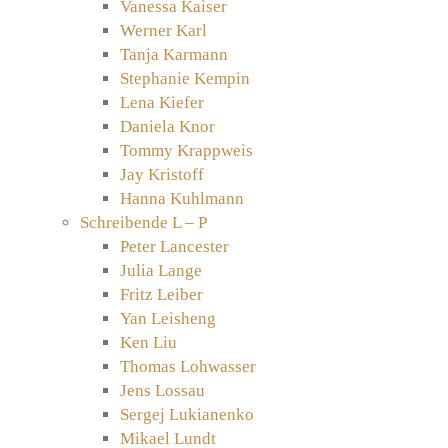
Vanessa Kaiser
Werner Karl
Tanja Karmann
Stephanie Kempin
Lena Kiefer
Daniela Knor
Tommy Krappweis
Jay Kristoff
Hanna Kuhlmann
Schreibende L – P
Peter Lancester
Julia Lange
Fritz Leiber
Yan Leisheng
Ken Liu
Thomas Lohwasser
Jens Lossau
Sergej Lukianenko
Mikael Lundt