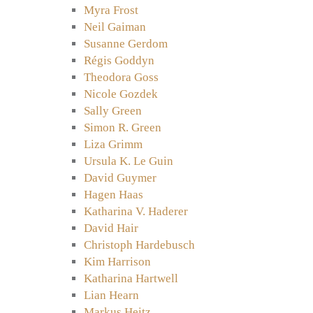
Myra Frost
Neil Gaiman
Susanne Gerdom
Régis Goddyn
Theodora Goss
Nicole Gozdek
Sally Green
Simon R. Green
Liza Grimm
Ursula K. Le Guin
David Guymer
Hagen Haas
Katharina V. Haderer
David Hair
Christoph Hardebusch
Kim Harrison
Katharina Hartwell
Lian Hearn
Markus Heitz