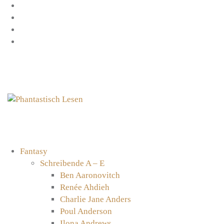
Zum
Facebook
Inhalt
Instagram
springen
YouTube
mastodon
Fantasy
Schreibende A – E
Ben Aaronovitch
Renée Ahdieh
Charlie Jane Anders
Poul Anderson
Ilona Andrews