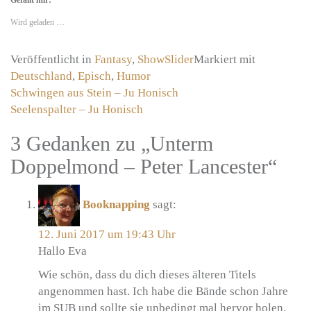
Gefällt mir:
Wird geladen …
Veröffentlicht in
Fantasy
,
ShowSlider
Markiert mit
Deutschland
,
Episch
,
Humor
Beitragsnavigation
Schwingen aus Stein – Ju Honisch
Seelenspalter – Ju Honisch
3 Gedanken zu „
Unterm
Doppelmond – Peter Lancester
“
Booknapping
sagt:
12. Juni 2017 um 19:43 Uhr
Hallo Eva
Wie schön, dass du dich dieses älteren Titels
angenommen hast. Ich habe die Bände schon Jahre
im SUB und sollte sie unbedingt mal hervor holen.