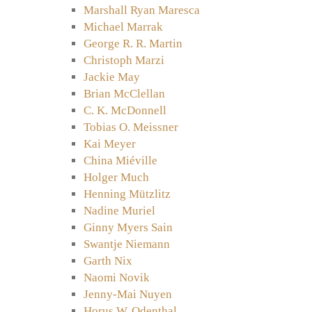
Marshall Ryan Maresca
Michael Marrak
George R. R. Martin
Christoph Marzi
Jackie May
Brian McClellan
C. K. McDonnell
Tobias O. Meissner
Kai Meyer
China Miéville
Holger Much
Henning Mützlitz
Nadine Muriel
Ginny Myers Sain
Swantje Niemann
Garth Nix
Naomi Novik
Jenny-Mai Nuyen
Horus W. Odenthal