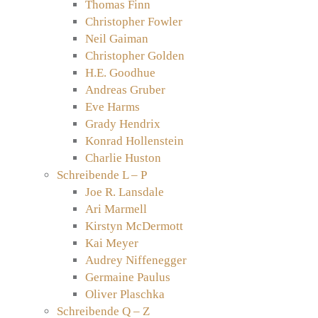
Thomas Finn
Christopher Fowler
Neil Gaiman
Christopher Golden
H.E. Goodhue
Andreas Gruber
Eve Harms
Grady Hendrix
Konrad Hollenstein
Charlie Huston
Schreibende L – P
Joe R. Lansdale
Ari Marmell
Kirstyn McDermott
Kai Meyer
Audrey Niffenegger
Germaine Paulus
Oliver Plaschka
Schreibende Q – Z