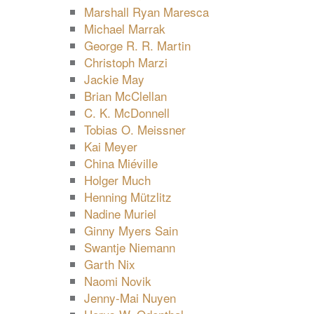
Marshall Ryan Maresca
Michael Marrak
George R. R. Martin
Christoph Marzi
Jackie May
Brian McClellan
C. K. McDonnell
Tobias O. Meissner
Kai Meyer
China Miéville
Holger Much
Henning Mützlitz
Nadine Muriel
Ginny Myers Sain
Swantje Niemann
Garth Nix
Naomi Novik
Jenny-Mai Nuyen