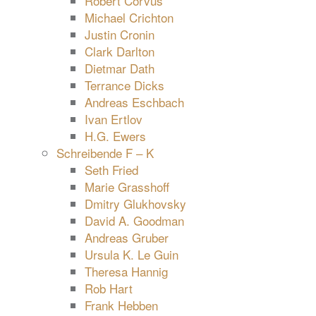
Robert Corvus
Michael Crichton
Justin Cronin
Clark Darlton
Dietmar Dath
Terrance Dicks
Andreas Eschbach
Ivan Ertlov
H.G. Ewers
Schreibende F – K
Seth Fried
Marie Grasshoff
Dmitry Glukhovsky
David A. Goodman
Andreas Gruber
Ursula K. Le Guin
Theresa Hannig
Rob Hart
Frank Hebben