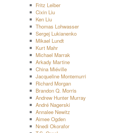
Fritz Leiber
Cixin Liu
Ken Liu
Thomas Lohwasser
Sergej Lukianenko
Mikael Lundt
Kurt Mahr
Michael Marrak
Arkady Martine
China Miéville
Jacqueline Montemurri
Richard Morgan
Brandon Q. Morris
Andrew Hunter Murray
André Nagerski
Annalee Newitz
Aimee Ogden
Nnedi Okorafor