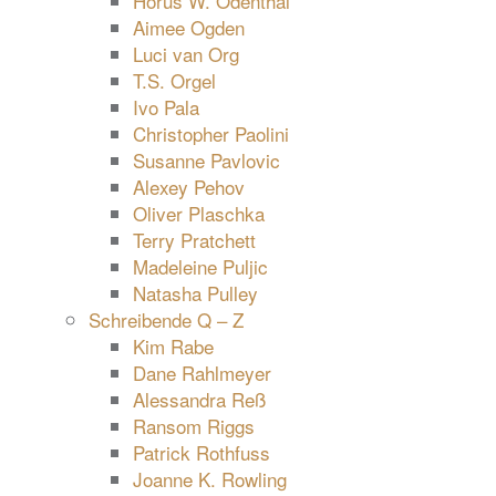
Horus W. Odenthal
Aimee Ogden
Luci van Org
T.S. Orgel
Ivo Pala
Christopher Paolini
Susanne Pavlovic
Alexey Pehov
Oliver Plaschka
Terry Pratchett
Madeleine Puljic
Natasha Pulley
Schreibende Q – Z
Kim Rabe
Dane Rahlmeyer
Alessandra Reß
Ransom Riggs
Patrick Rothfuss
Joanne K. Rowling