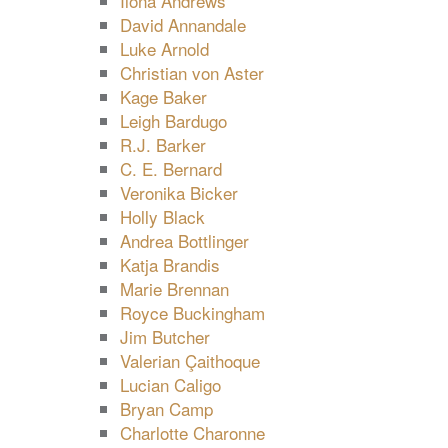
Ilona Andrews
David Annandale
Luke Arnold
Christian von Aster
Kage Baker
Leigh Bardugo
R.J. Barker
C. E. Bernard
Veronika Bicker
Holly Black
Andrea Bottlinger
Katja Brandis
Marie Brennan
Royce Buckingham
Jim Butcher
Valerian Çaithoque
Lucian Caligo
Bryan Camp
Charlotte Charonne