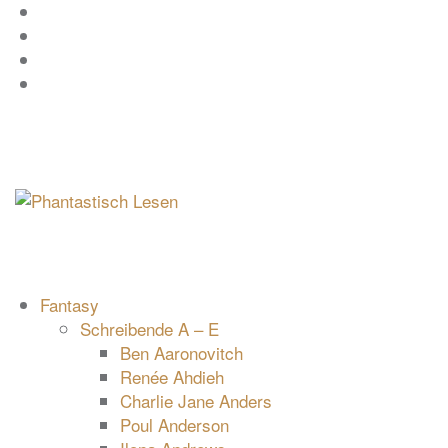
Zum
Facebook
Inhalt
Instagram
springen
YouTube
mastodon
Fantasy
Schreibende A – E
Ben Aaronovitch
Renée Ahdieh
Charlie Jane Anders
Poul Anderson