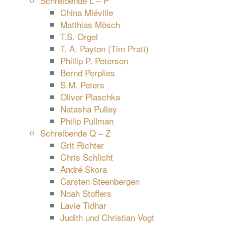
Schreibende L – P
China Miéville
Matthias Mösch
T.S. Orgel
T. A. Payton (Tim Pratt)
Phillip P. Peterson
Bernd Perplies
S.M. Peters
Oliver Plaschka
Natasha Pulley
Philip Pullman
Schreibende Q – Z
Grit Richter
Chris Schlicht
André Skora
Carsten Steenbergen
Noah Stoffers
Lavie Tidhar
Judith und Christian Vogt