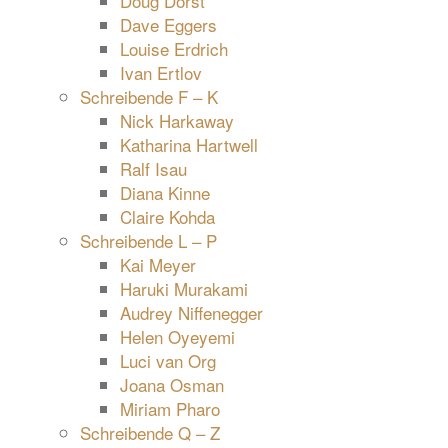
Doug Dorst
Dave Eggers
Louise Erdrich
Ivan Ertlov
Schreibende F – K
Nick Harkaway
Katharina Hartwell
Ralf Isau
Diana Kinne
Claire Kohda
Schreibende L – P
Kai Meyer
Haruki Murakami
Audrey Niffenegger
Helen Oyeyemi
Luci van Org
Joana Osman
Miriam Pharo
Schreibende Q – Z