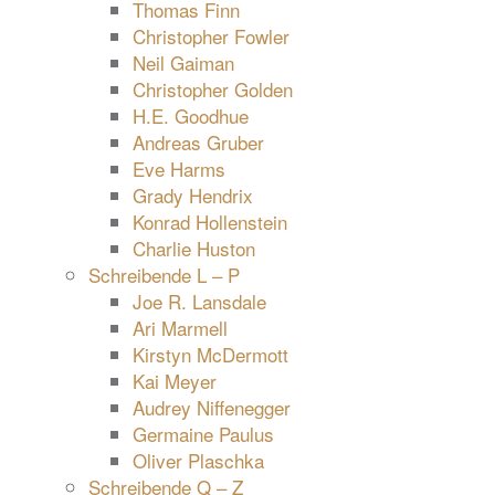
Thomas Finn
Christopher Fowler
Neil Gaiman
Christopher Golden
H.E. Goodhue
Andreas Gruber
Eve Harms
Grady Hendrix
Konrad Hollenstein
Charlie Huston
Schreibende L – P
Joe R. Lansdale
Ari Marmell
Kirstyn McDermott
Kai Meyer
Audrey Niffenegger
Germaine Paulus
Oliver Plaschka
Schreibende Q – Z