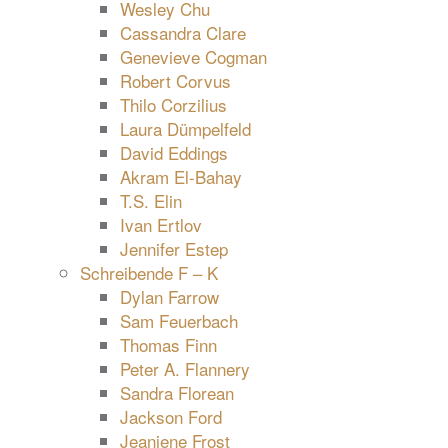
Wesley Chu
Cassandra Clare
Genevieve Cogman
Robert Corvus
Thilo Corzilius
Laura Dümpelfeld
David Eddings
Akram El-Bahay
T.S. Elin
Ivan Ertlov
Jennifer Estep
Schreibende F – K
Dylan Farrow
Sam Feuerbach
Thomas Finn
Peter A. Flannery
Sandra Florean
Jackson Ford
Jeaniene Frost