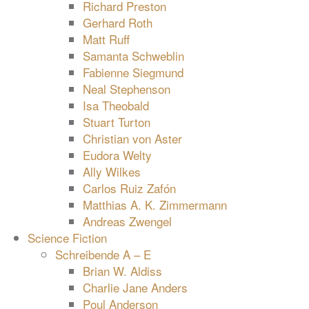
Richard Preston
Gerhard Roth
Matt Ruff
Samanta Schweblin
Fabienne Siegmund
Neal Stephenson
Isa Theobald
Stuart Turton
Christian von Aster
Eudora Welty
Ally Wilkes
Carlos Ruiz Zafón
Matthias A. K. Zimmermann
Andreas Zwengel
Science Fiction
Schreibende A – E
Brian W. Aldiss
Charlie Jane Anders
Poul Anderson