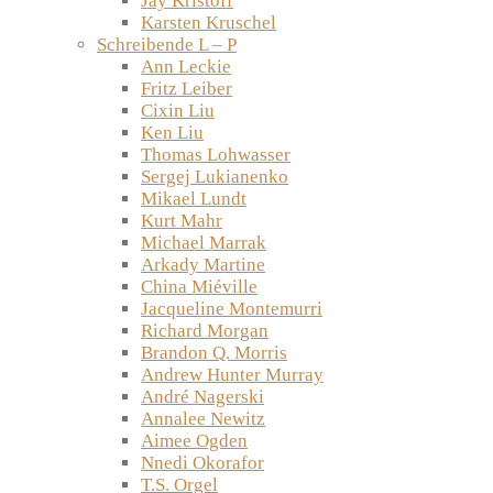
Jay Kristoff
Karsten Kruschel
Schreibende L – P
Ann Leckie
Fritz Leiber
Cixin Liu
Ken Liu
Thomas Lohwasser
Sergej Lukianenko
Mikael Lundt
Kurt Mahr
Michael Marrak
Arkady Martine
China Miéville
Jacqueline Montemurri
Richard Morgan
Brandon Q. Morris
Andrew Hunter Murray
André Nagerski
Annalee Newitz
Aimee Ogden
Nnedi Okorafor
T.S. Orgel