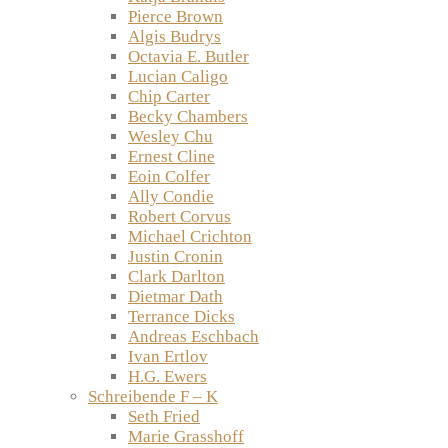
Pierce Brown
Algis Budrys
Octavia E. Butler
Lucian Caligo
Chip Carter
Becky Chambers
Wesley Chu
Ernest Cline
Eoin Colfer
Ally Condie
Robert Corvus
Michael Crichton
Justin Cronin
Clark Darlton
Dietmar Dath
Terrance Dicks
Andreas Eschbach
Ivan Ertlov
H.G. Ewers
Schreibende F – K
Seth Fried
Marie Grasshoff