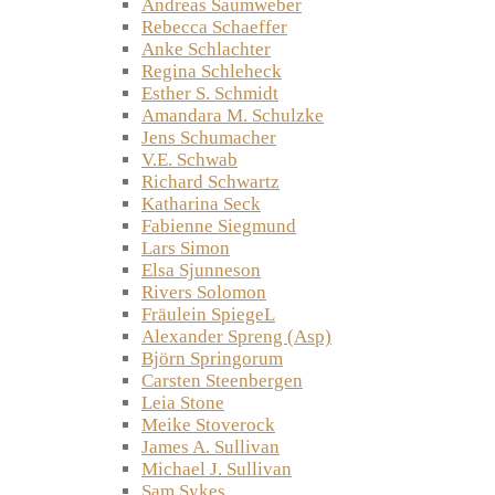
Andreas Saumweber
Rebecca Schaeffer
Anke Schlachter
Regina Schleheck
Esther S. Schmidt
Amandara M. Schulzke
Jens Schumacher
V.E. Schwab
Richard Schwartz
Katharina Seck
Fabienne Siegmund
Lars Simon
Elsa Sjunneson
Rivers Solomon
Fräulein SpiegeL
Alexander Spreng (Asp)
Björn Springorum
Carsten Steenbergen
Leia Stone
Meike Stoverock
James A. Sullivan
Michael J. Sullivan
Sam Sykes