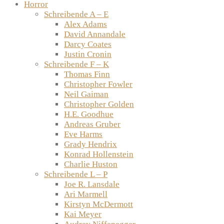
Horror
Schreibende A – E
Alex Adams
David Annandale
Darcy Coates
Justin Cronin
Schreibende F – K
Thomas Finn
Christopher Fowler
Neil Gaiman
Christopher Golden
H.E. Goodhue
Andreas Gruber
Eve Harms
Grady Hendrix
Konrad Hollenstein
Charlie Huston
Schreibende L – P
Joe R. Lansdale
Ari Marmell
Kirstyn McDermott
Kai Meyer