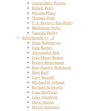
Christopher Paolini
Robert Perry
Miriam Pharo
Thomas Pope
T. A. Payton (Tim Pratt)
Madeleine Puljic
Natasha Pulley
Schreibende Q – Z
Dane Rahlmeyer
Lina Rather
Alessandra Reß
Lisa-Marie Reuter
Robert Rittermann
Kim Stanley Robinson
Matt Ruff
Gary Russell
Michael H. Schenk
Richard Schwartz
Jona Sheffield
Luke Smitherd
Drew Sparks
Rivers Solomon