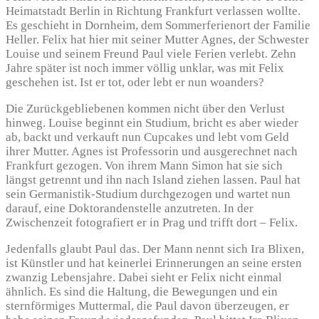
Heimatstadt Berlin in Richtung Frankfurt verlassen wollte.
Es geschieht in Dornheim, dem Sommerferienort der Familie
Heller. Felix hat hier mit seiner Mutter Agnes, der Schwester
Louise und seinem Freund Paul viele Ferien verlebt. Zehn
Jahre später ist noch immer völlig unklar, was mit Felix
geschehen ist. Ist er tot, oder lebt er nun woanders?
Die Zurückgebliebenen kommen nicht über den Verlust
hinweg. Louise beginnt ein Studium, bricht es aber wieder
ab, backt und verkauft nun Cupcakes und lebt vom Geld
ihrer Mutter. Agnes ist Professorin und ausgerechnet nach
Frankfurt gezogen. Von ihrem Mann Simon hat sie sich
längst getrennt und ihn nach Island ziehen lassen. Paul hat
sein Germanistik-Studium durchgezogen und wartet nun
darauf, eine Doktorandenstelle anzutreten. In der
Zwischenzeit fotografiert er in Prag und trifft dort – Felix.
Jedenfalls glaubt Paul das. Der Mann nennt sich Ira Blixen,
ist Künstler und hat keinerlei Erinnerungen an seine ersten
zwanzig Lebensjahre. Dabei sieht er Felix nicht einmal
ähnlich. Es sind die Haltung, die Bewegungen und ein
sternförmiges Muttermal, die Paul davon überzeugen, er