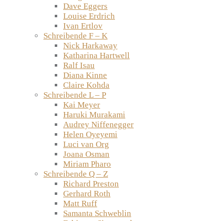
Dave Eggers
Louise Erdrich
Ivan Ertlov
Schreibende F – K
Nick Harkaway
Katharina Hartwell
Ralf Isau
Diana Kinne
Claire Kohda
Schreibende L – P
Kai Meyer
Haruki Murakami
Audrey Niffenegger
Helen Oyeyemi
Luci van Org
Joana Osman
Miriam Pharo
Schreibende Q – Z
Richard Preston
Gerhard Roth
Matt Ruff
Samanta Schweblin