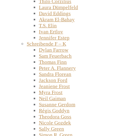
Thilo Corzilius
Laura Dümpelfeld
David Eddings
Akram El-Bahay
T.S. Elin
Ivan Ertlov
Jennifer Estep
Schreibende F – K
Dylan Farrow
Sam Feuerbach
Thomas Finn
Peter A. Flannery
Sandra Florean
Jackson Ford
Jeaniene Frost
Myra Frost
Neil Gaiman
Susanne Gerdom
Régis Goddyn
Theodora Goss
Nicole Gozdek
Sally Green
Simon R. Green