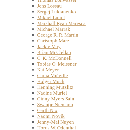
Thomas Lohwasser
Jens Lossau
Sergej Lukianenko
Mikael Lundt
Marshall Ryan Maresca
Michael Marrak
George R. R. Martin
Christoph Marzi
Jackie May
Brian McClellan
C. K. McDonnell
Tobias O. Meissner
Kai Meyer
China Miéville
Holger Much
Henning Mützlitz
Nadine Muriel
Ginny Myers Sain
Swantje Niemann
Garth Nix
Naomi Novik
Jenny-Mai Nuyen
Horus W. Odenthal