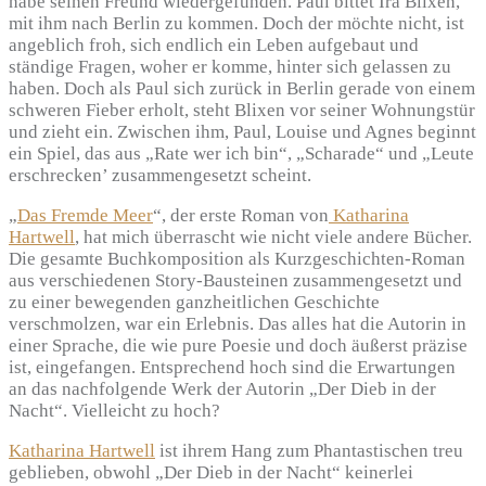
habe seinen Freund wiedergefunden. Paul bittet Ira Blixen,
mit ihm nach Berlin zu kommen. Doch der möchte nicht, ist
angeblich froh, sich endlich ein Leben aufgebaut und
ständige Fragen, woher er komme, hinter sich gelassen zu
haben. Doch als Paul sich zurück in Berlin gerade von einem
schweren Fieber erholt, steht Blixen vor seiner Wohnungstür
und zieht ein. Zwischen ihm, Paul, Louise und Agnes beginnt
ein Spiel, das aus „Rate wer ich bin“, „Scharade“ und „Leute
erschrecken’ zusammengesetzt scheint.
„
Das Fremde Meer
“, der erste Roman von
Katharina
Hartwell
, hat mich überrascht wie nicht viele andere Bücher.
Die gesamte Buchkomposition als Kurzgeschichten-Roman
aus verschiedenen Story-Bausteinen zusammengesetzt und
zu einer bewegenden ganzheitlichen Geschichte
verschmolzen, war ein Erlebnis. Das alles hat die Autorin in
einer Sprache, die wie pure Poesie und doch äußerst präzise
ist, eingefangen. Entsprechend hoch sind die Erwartungen
an das nachfolgende Werk der Autorin „Der Dieb in der
Nacht“. Vielleicht zu hoch?
Katharina Hartwell
ist ihrem Hang zum Phantastischen treu
geblieben, obwohl „Der Dieb in der Nacht“ keinerlei