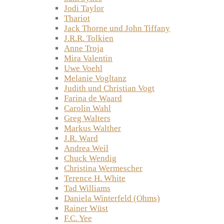
Jodi Taylor
Thariot
Jack Thorne und John Tiffany
J.R.R. Tolkien
Anne Troja
Mira Valentin
Uwe Voehl
Melanie Vogltanz
Judith und Christian Vogt
Farina de Waard
Carolin Wahl
Greg Walters
Markus Walther
J.R. Ward
Andrea Weil
Chuck Wendig
Christina Wermescher
Terence H. White
Tad Williams
Daniela Winterfeld (Ohms)
Rainer Wüst
F.C. Yee