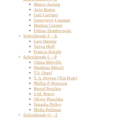
Marco Ansing
Anja Bagus
Gail Carriger
Genevieve Cogman
Markus Cremer
Fabian Dombrowski
Schreibende F – K
Lars Hannig
Tanya Huff
Francis Knight
Schreibende L – P
China Miéville
Matthias Mösch
T.S. Orgel
T. A. Payton (Tim Pratt)
Phillip P. Peterson
Bernd Perplies
S.M. Peters
Oliver Plaschka
Natasha Pulley
Philip Pullman
Schreibende Q – Z