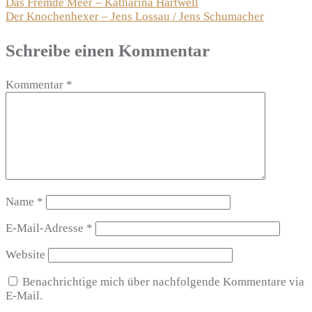
Beitragsnavigation
Das Fremde Meer – Katharina Hartwell
Der Knochenhexer – Jens Lossau / Jens Schumacher
Schreibe einen Kommentar
Kommentar
*
Name
*
E-Mail-Adresse
*
Website
Benachrichtige mich über nachfolgende Kommentare via
E-Mail.