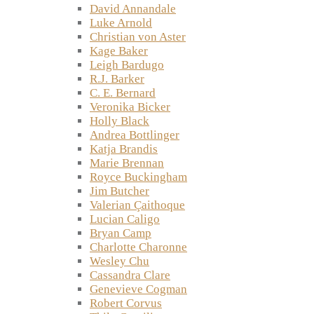
David Annandale
Luke Arnold
Christian von Aster
Kage Baker
Leigh Bardugo
R.J. Barker
C. E. Bernard
Veronika Bicker
Holly Black
Andrea Bottlinger
Katja Brandis
Marie Brennan
Royce Buckingham
Jim Butcher
Valerian Çaithoque
Lucian Caligo
Bryan Camp
Charlotte Charonne
Wesley Chu
Cassandra Clare
Genevieve Cogman
Robert Corvus