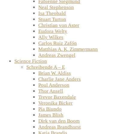
Fabienne Siegmund
Neal Stephenson
Isa Theobald
Stuart Turton
Christian von Aster
Eudora Welty
Ally Wilkes
Carlos Ruiz Zafón
Matthias A. K. Zimmermann
Andreas Zwengel
Science Fiction
Schreibende A – E
Brian W. Aldiss
Charlie Jane Anders
Poul Anderson
Thor Ansell
Trevor Baxendale
Veronika Bicker
Pia Biundo
James Blish
Dirk van den Boom
Andreas Brandhorst
Katja Brandis