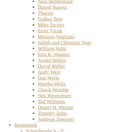
Neal Stephenson
Daniel Suarez
Thariot
Joshua Tree
Mike Tucker
Ernst Vlcek
Melanie Vogltanz
Judith und Christian Vogt
William Voltz
Erin K. Wagner
Armin Weber
David Weber
Andy Weir
Dan Wells
Martha Wells
Chuck Wendig
Nils Westerboer
Tad Williams
Daniel H. Wilson
Timothy Zahn
Andreas Zwengel
Steampunk
Schreibende A – E