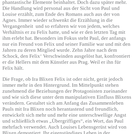
phantastische Elemente beinhaltet. Doch dazu später mehr.
Die Handlung wird personal aus der Sicht von Paul und
Louise erzählt, zum Ende des Romans auch aus der von
Agnes. Immer wieder schwenkt die Erzählung in die
Vergangenheit und so erfahren wir von jedem, welches
Verhältnis er zu Felix hatte, und wie er den letzten Tag mit
ihm erlebt hat. Besonders im Fokus steht Paul, der anfangs
nur ein Freund von Felix und seiner Familie war und mit den
Jahren zu deren Mitglied wurde. Zehn Jahre nach dem
Schock, den Felix‘ Verschwinden ausgelöst hat, konfrontiert
er die Hellers mit dem Künstler aus Prag. Weil er ihn für
Felix hält.
Die Frage, ob Ira Blixen Felix ist oder nicht, gerät jedoch
immer mehr in den Hintergrund. Im Mittelpunkt stehen
zunehmend die Beziehungen der Protagonisten zueinander
und wie sich diese unter dem manipulativen Einfluss Blixens
verändern. Gestaltet sich am Anfang das Zusammenleben
Pauls mit Ira Blixen noch herantastend und freundlich,
entwickelt sich mehr und mehr eine unterschwellige Angst
und schließlich etwas „Übergriffiges“, ein Wort, das Paul
mehrfach verwendet. Auch Louises Lebensgerüst wird von
Blixen demontiert. Ihr eigenständiges Leben in der