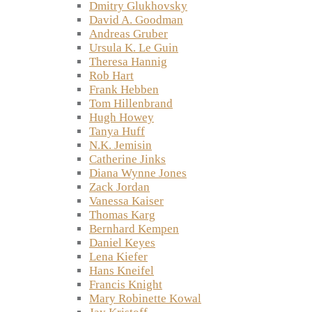
Dmitry Glukhovsky
David A. Goodman
Andreas Gruber
Ursula K. Le Guin
Theresa Hannig
Rob Hart
Frank Hebben
Tom Hillenbrand
Hugh Howey
Tanya Huff
N.K. Jemisin
Catherine Jinks
Diana Wynne Jones
Zack Jordan
Vanessa Kaiser
Thomas Karg
Bernhard Kempen
Daniel Keyes
Lena Kiefer
Hans Kneifel
Francis Knight
Mary Robinette Kowal