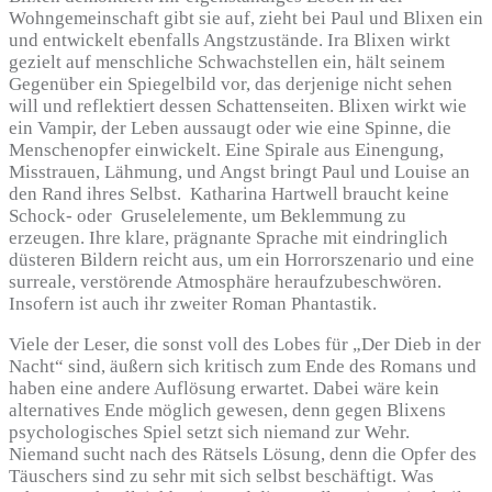
Wohngemeinschaft gibt sie auf, zieht bei Paul und Blixen ein
und entwickelt ebenfalls Angstzustände. Ira Blixen wirkt
gezielt auf menschliche Schwachstellen ein, hält seinem
Gegenüber ein Spiegelbild vor, das derjenige nicht sehen
will und reflektiert dessen Schattenseiten. Blixen wirkt wie
ein Vampir, der Leben aussaugt oder wie eine Spinne, die
Menschenopfer einwickelt. Eine Spirale aus Einengung,
Misstrauen, Lähmung, und Angst bringt Paul und Louise an
den Rand ihres Selbst. Katharina Hartwell braucht keine
Schock- oder Gruselelemente, um Beklemmung zu
erzeugen. Ihre klare, prägnante Sprache mit eindringlich
düsteren Bildern reicht aus, um ein Horrorszenario und eine
surreale, verstörende Atmosphäre heraufzubeschwören.
Insofern ist auch ihr zweiter Roman Phantastik.
Viele der Leser, die sonst voll des Lobes für „Der Dieb in der
Nacht“ sind, äußern sich kritisch zum Ende des Romans und
haben eine andere Auflösung erwartet. Dabei wäre kein
alternatives Ende möglich gewesen, denn gegen Blixens
psychologisches Spiel setzt sich niemand zur Wehr.
Niemand sucht nach des Rätsels Lösung, denn die Opfer des
Täuschers sind zu sehr mit sich selbst beschäftigt. Was