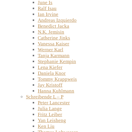
June Is
Ralf Isau
Ian Irvine
Andreas Izquierdo
Benedict Jacka
N.K. Jemisin
Catherine Jinks
Vanessa Kaiser
Werner Karl
Tanja Karmann
Stephanie Kempin
Lena Kiefer
Daniela Knor
Tommy Krappweis
Jay Kristoff
Hanna Kuhlmann
Schreibende L – P
Peter Lancester
Julia Lange
Fritz Leiber
Yan Leisheng
Ken Liu