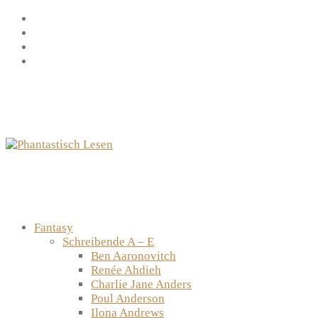
Zum
Facebook
Inhalt
Instagram
springen
YouTube
mastodon
Fantasy
Schreibende A – E
Ben Aaronovitch
Renée Ahdieh
Charlie Jane Anders
Poul Anderson
Ilona Andrews