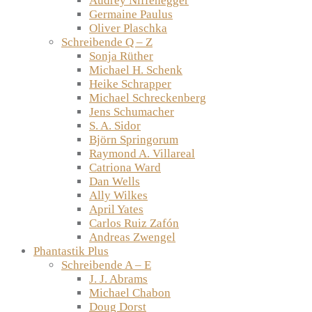
Audrey Niffenegger
Germaine Paulus
Oliver Plaschka
Schreibende Q – Z
Sonja Rüther
Michael H. Schenk
Heike Schrapper
Michael Schreckenberg
Jens Schumacher
S. A. Sidor
Björn Springorum
Raymond A. Villareal
Catriona Ward
Dan Wells
Ally Wilkes
April Yates
Carlos Ruiz Zafón
Andreas Zwengel
Phantastik Plus
Schreibende A – E
J. J. Abrams
Michael Chabon
Doug Dorst