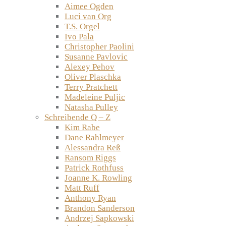
Aimee Ogden
Luci van Org
T.S. Orgel
Ivo Pala
Christopher Paolini
Susanne Pavlovic
Alexey Pehov
Oliver Plaschka
Terry Pratchett
Madeleine Puljic
Natasha Pulley
Schreibende Q – Z
Kim Rabe
Dane Rahlmeyer
Alessandra Reß
Ransom Riggs
Patrick Rothfuss
Joanne K. Rowling
Matt Ruff
Anthony Ryan
Brandon Sanderson
Andrzej Sapkowski