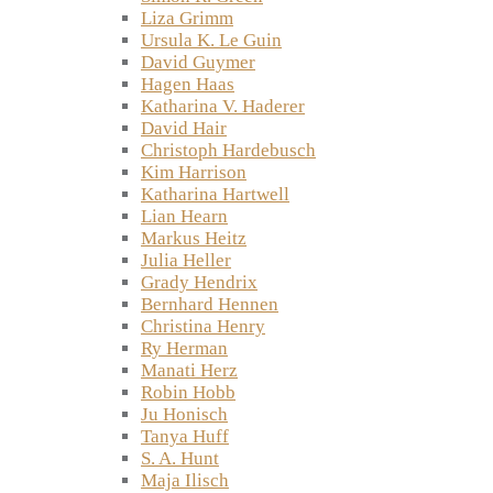
Liza Grimm
Ursula K. Le Guin
David Guymer
Hagen Haas
Katharina V. Haderer
David Hair
Christoph Hardebusch
Kim Harrison
Katharina Hartwell
Lian Hearn
Markus Heitz
Julia Heller
Grady Hendrix
Bernhard Hennen
Christina Henry
Ry Herman
Manati Herz
Robin Hobb
Ju Honisch
Tanya Huff
S. A. Hunt
Maja Ilisch