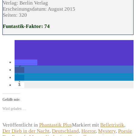
Verlag:
Berlin Verlag
Erscheinungsdatum:
August 2015
Seiten:
320
Funtastik-Faktor: 74
Gefällt mir:
Wird geladen …
Veröffentlicht in
Phantastik Plus
Markiert mit
Belletristik
,
Der Dieb in der Nacht
,
Deutschland
,
Horror
,
Mystery
,
Poesie