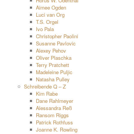
Horus W. Odenthal
Aimee Ogden
Luci van Org
T.S. Orgel
Ivo Pala
Christopher Paolini
Susanne Pavlovic
Alexey Pehov
Oliver Plaschka
Terry Pratchett
Madeleine Puljic
Natasha Pulley
Schreibende Q – Z
Kim Rabe
Dane Rahlmeyer
Alessandra Reß
Ransom Riggs
Patrick Rothfuss
Joanne K. Rowling