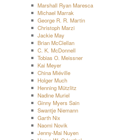
Marshall Ryan Maresca
Michael Marrak
George R. R. Martin
Christoph Marzi
Jackie May
Brian McClellan
C. K. McDonnell
Tobias O. Meissner
Kai Meyer
China Miéville
Holger Much
Henning Mützlitz
Nadine Muriel
Ginny Myers Sain
Swantje Niemann
Garth Nix
Naomi Novik
Jenny-Mai Nuyen