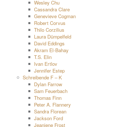
Wesley Chu
Cassandra Clare
Genevieve Cogman
Robert Corvus
Thilo Corzilius
Laura Dümpelfeld
David Eddings
Akram El-Bahay
T.S. Elin
Ivan Ertlov
Jennifer Estep
Schreibende F – K
Dylan Farrow
Sam Feuerbach
Thomas Finn
Peter A. Flannery
Sandra Florean
Jackson Ford
Jeaniene Frost