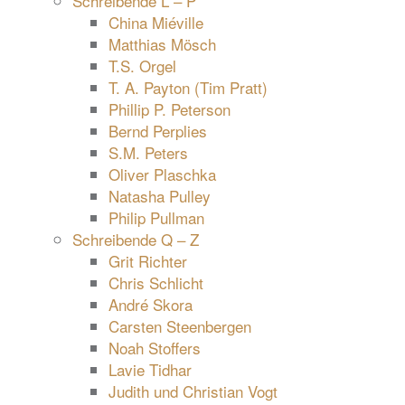
Schreibende L – P
China Miéville
Matthias Mösch
T.S. Orgel
T. A. Payton (Tim Pratt)
Phillip P. Peterson
Bernd Perplies
S.M. Peters
Oliver Plaschka
Natasha Pulley
Philip Pullman
Schreibende Q – Z
Grit Richter
Chris Schlicht
André Skora
Carsten Steenbergen
Noah Stoffers
Lavie Tidhar
Judith und Christian Vogt