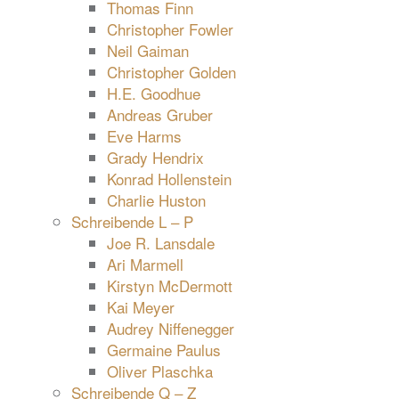
Thomas Finn
Christopher Fowler
Neil Gaiman
Christopher Golden
H.E. Goodhue
Andreas Gruber
Eve Harms
Grady Hendrix
Konrad Hollenstein
Charlie Huston
Schreibende L – P
Joe R. Lansdale
Ari Marmell
Kirstyn McDermott
Kai Meyer
Audrey Niffenegger
Germaine Paulus
Oliver Plaschka
Schreibende Q – Z