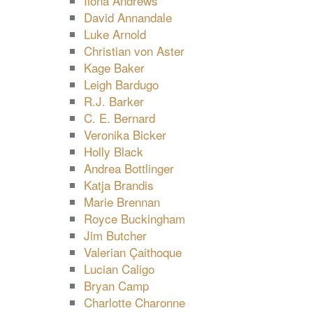
Ilona Andrews
David Annandale
Luke Arnold
Christian von Aster
Kage Baker
Leigh Bardugo
R.J. Barker
C. E. Bernard
Veronika Bicker
Holly Black
Andrea Bottlinger
Katja Brandis
Marie Brennan
Royce Buckingham
Jim Butcher
Valerian Çaithoque
Lucian Caligo
Bryan Camp
Charlotte Charonne