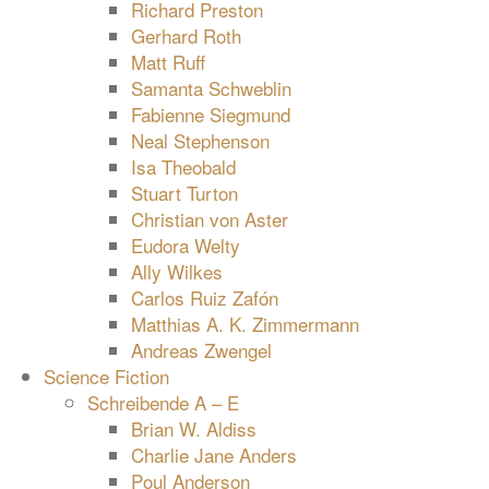
Richard Preston
Gerhard Roth
Matt Ruff
Samanta Schweblin
Fabienne Siegmund
Neal Stephenson
Isa Theobald
Stuart Turton
Christian von Aster
Eudora Welty
Ally Wilkes
Carlos Ruiz Zafón
Matthias A. K. Zimmermann
Andreas Zwengel
Science Fiction
Schreibende A – E
Brian W. Aldiss
Charlie Jane Anders
Poul Anderson