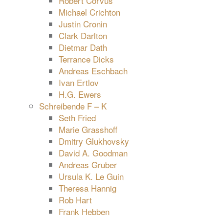
Robert Corvus
Michael Crichton
Justin Cronin
Clark Darlton
Dietmar Dath
Terrance Dicks
Andreas Eschbach
Ivan Ertlov
H.G. Ewers
Schreibende F – K
Seth Fried
Marie Grasshoff
Dmitry Glukhovsky
David A. Goodman
Andreas Gruber
Ursula K. Le Guin
Theresa Hannig
Rob Hart
Frank Hebben