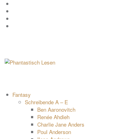
Zum
Facebook
Inhalt
Instagram
springen
YouTube
mastodon
Fantasy
Schreibende A – E
Ben Aaronovitch
Renée Ahdieh
Charlie Jane Anders
Poul Anderson