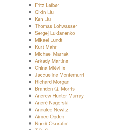
Fritz Leiber
Cixin Liu
Ken Liu
Thomas Lohwasser
Sergej Lukianenko
Mikael Lundt
Kurt Mahr
Michael Marrak
Arkady Martine
China Miéville
Jacqueline Montemurri
Richard Morgan
Brandon Q. Morris
Andrew Hunter Murray
André Nagerski
Annalee Newitz
Aimee Ogden
Nnedi Okorafor