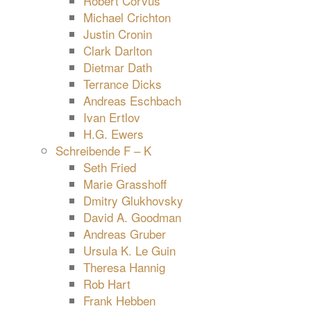
Robert Corvus
Michael Crichton
Justin Cronin
Clark Darlton
Dietmar Dath
Terrance Dicks
Andreas Eschbach
Ivan Ertlov
H.G. Ewers
Schreibende F – K
Seth Fried
Marie Grasshoff
Dmitry Glukhovsky
David A. Goodman
Andreas Gruber
Ursula K. Le Guin
Theresa Hannig
Rob Hart
Frank Hebben