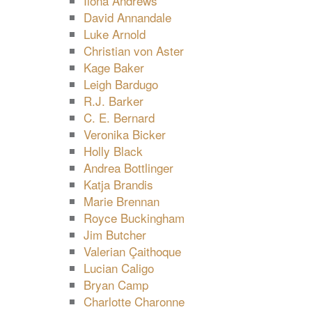
Ilona Andrews
David Annandale
Luke Arnold
Christian von Aster
Kage Baker
Leigh Bardugo
R.J. Barker
C. E. Bernard
Veronika Bicker
Holly Black
Andrea Bottlinger
Katja Brandis
Marie Brennan
Royce Buckingham
Jim Butcher
Valerian Çaithoque
Lucian Caligo
Bryan Camp
Charlotte Charonne