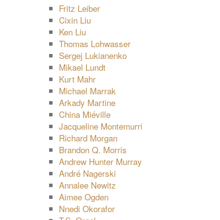
Fritz Leiber
Cixin Liu
Ken Liu
Thomas Lohwasser
Sergej Lukianenko
Mikael Lundt
Kurt Mahr
Michael Marrak
Arkady Martine
China Miéville
Jacqueline Montemurri
Richard Morgan
Brandon Q. Morris
Andrew Hunter Murray
André Nagerski
Annalee Newitz
Aimee Ogden
Nnedi Okorafor