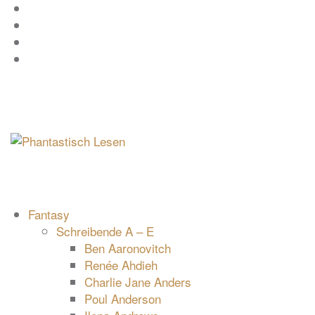
Zum
Facebook
Inhalt
Instagram
springen
YouTube
mastodon
Fantasy
Schreibende A – E
Ben Aaronovitch
Renée Ahdieh
Charlie Jane Anders
Poul Anderson