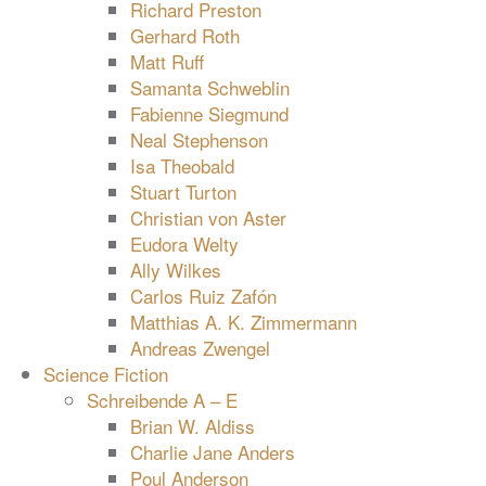
Richard Preston
Gerhard Roth
Matt Ruff
Samanta Schweblin
Fabienne Siegmund
Neal Stephenson
Isa Theobald
Stuart Turton
Christian von Aster
Eudora Welty
Ally Wilkes
Carlos Ruiz Zafón
Matthias A. K. Zimmermann
Andreas Zwengel
Science Fiction
Schreibende A – E
Brian W. Aldiss
Charlie Jane Anders
Poul Anderson