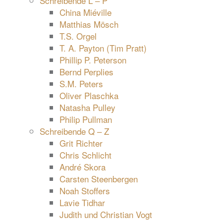
Schreibende L – P
China Miéville
Matthias Mösch
T.S. Orgel
T. A. Payton (Tim Pratt)
Phillip P. Peterson
Bernd Perplies
S.M. Peters
Oliver Plaschka
Natasha Pulley
Philip Pullman
Schreibende Q – Z
Grit Richter
Chris Schlicht
André Skora
Carsten Steenbergen
Noah Stoffers
Lavie Tidhar
Judith und Christian Vogt