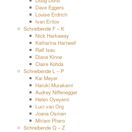
Doug Dorst
Dave Eggers
Louise Erdrich
Ivan Ertlov
Schreibende F – K
Nick Harkaway
Katharina Hartwell
Ralf Isau
Diana Kinne
Claire Kohda
Schreibende L – P
Kai Meyer
Haruki Murakami
Audrey Niffenegger
Helen Oyeyemi
Luci van Org
Joana Osman
Miriam Pharo
Schreibende Q – Z