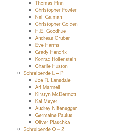
Thomas Finn
Christopher Fowler
Neil Gaiman
Christopher Golden
H.E. Goodhue
Andreas Gruber
Eve Harms
Grady Hendrix
Konrad Hollenstein
Charlie Huston
Schreibende L – P
Joe R. Lansdale
Ari Marmell
Kirstyn McDermott
Kai Meyer
Audrey Niffenegger
Germaine Paulus
Oliver Plaschka
Schreibende Q – Z