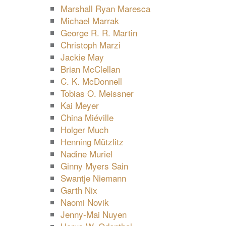
Marshall Ryan Maresca
Michael Marrak
George R. R. Martin
Christoph Marzi
Jackie May
Brian McClellan
C. K. McDonnell
Tobias O. Meissner
Kai Meyer
China Miéville
Holger Much
Henning Mützlitz
Nadine Muriel
Ginny Myers Sain
Swantje Niemann
Garth Nix
Naomi Novik
Jenny-Mai Nuyen