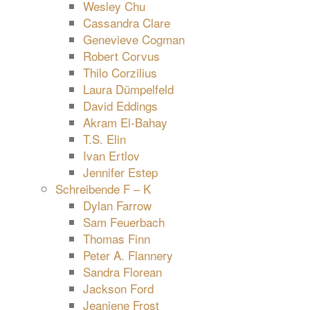
Wesley Chu
Cassandra Clare
Genevieve Cogman
Robert Corvus
Thilo Corzilius
Laura Dümpelfeld
David Eddings
Akram El-Bahay
T.S. Elin
Ivan Ertlov
Jennifer Estep
Schreibende F – K
Dylan Farrow
Sam Feuerbach
Thomas Finn
Peter A. Flannery
Sandra Florean
Jackson Ford
Jeaniene Frost