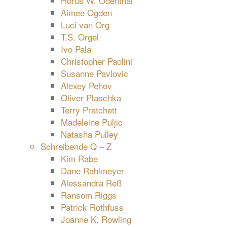
Horus W. Odenthal
Aimee Ogden
Luci van Org
T.S. Orgel
Ivo Pala
Christopher Paolini
Susanne Pavlovic
Alexey Pehov
Oliver Plaschka
Terry Pratchett
Madeleine Puljic
Natasha Pulley
Schreibende Q – Z
Kim Rabe
Dane Rahlmeyer
Alessandra Reß
Ransom Riggs
Patrick Rothfuss
Joanne K. Rowling